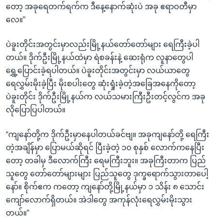
တော့ အခုရေတက်ရက်က ဒီနေ့နောက်ဆုံးပဲ အခု ဧရာဝတီမှာ
လေ။”
ပဲခူးတိုင်းအတွင်းမှာလည်းမြို့နယ်တော်တော်များ ရေကြီးခဲ့ပါ
တယ်။ ဒိုက်ဦးမြို့နယ်ထဲမှာ ရဲစခန်းနဲ့ ဆေးရုံက လူနာတွေပါ
ရွှေ့ပြောင်းခဲ့ရပါတယ်။ ပဲခူးတိုင်းအတွင်းမှာ လယ်ယာတွေ
ရေလွှမ်းမိုးခဲ့ပြီး မိုးစပါးတွေ ဆုံးရှုံးခဲ့တဲ့အခြေအနေကိုတော့
ပဲခူးတိုင်း ဒိုက်ဦးမြို့နယ်က လယ်သမားကြီးဦးတင့်လွင်က အခု
လိုပြောပြပါတယ်။
“ကျနော်တို့က ဒိုက်ဦးမှာနေပါတယ်ခင်ဗျ။ အခုကျနော်တို့ ရေကြီး
တဲ့အချိန်မှာ ပြောမယ်ဆိုရင် ပြီးခဲ့တဲ့ ၁၀ စုနှစ် လောက်ကနေပြီး
တော့ တခါမှ ဒီလောက်ကြီး ရေမကြီးဘူး။ အခုကြီးတာက ပြည်
သူတွေ တော်တော်များများ ပြည်သူတွေ ဒုက္ခရောက်သွားတာပေါ့
နော်။ စိုက်ဧက ကတော့ ကျနော်တို့မြို့နယ်မှာ ၁ သိန်း ၈ သောင်း
ကျော်လောက်ရှိတယ်။ အဲဒါတွေ အကုန်လုံးရေလွှမ်းမိုးသွား
တယ်။”