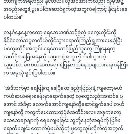
ဘားဂျက်အရလည်း နိုင်တယ်။ လူအင်အားကလည်း လူမှုအဖွဲ့
အစည်းတွေနဲ့ ပူးပေါင်းဆောင်ရွက်တဲ့အတွက်ကြောင့် နိုင်နင်းနေ
ပါတယ်။”
တနင်္ဂနွေနေ့ကတော့ ရေဘေးဒဏ်သင့်ခဲ့တဲ့ မကွေးတိုင်းကို
နိုင်ငံတော်သမ္မတကိုယ်တိုင်သွားရောက်ကြည့်ရှု့အားပေးခဲ့ပြီး
မကွေးတိုင်းအတွင်း ရေဘေးသင့်ပြည်သူတွေ ကြုံနေရတဲ့
လက်ရှိအခြေအနေကို သမ္မတနဲ့အတူ လိုက်ပါသွားတဲ့
လူမှုဝန်ထမ်းကယ်ဆယ်ရေး နဲ့ပြန်လည်နေရာချထားရေးဝန်ကြီး
က အခုလို ရှင်းပြပါတယ်။
“အဲဒီဘက်မှာ ရေပြန်ကျနေပြီ။ တဖြည်းဖြည်းနဲ့ ကျတော့မယ်
ကယ်ဆယ်ရေးစခန်းမှာရောက်နေတဲ့ လူတွေလည်းအဆင်ပြေ
အောင် အဲဒီမှာ လောက်အောင်ကျနော်တို့ဆောင်ရွက်နေပါတယ်
ကျနော်တို့ ကတွက်ပေးထားတဲ့ပုံစံအတိုင်းလေ။ အခုကတော့
သေသေချာချာကို ရေမကျမခြင်း သူတို့နေတဲ့အရပ်ကို ပြန်မ
ရောက်မချင်း ထောက်ပံ့မယ်ဆိုတဲ့ မူတွေလုပ်လိုက်တဲ့အတွက်