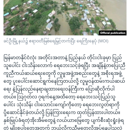
အ
သုတပဒေသာ အင်္ဂလိပ်စာ
ညွန်း
Learning English
စာမျက်နှာ
သို့
ဗွီအိုအေ လူမှုကွန်ယက်များ
ကျော်
ကြည့်
ခင်ဦးမြို့နယ်၌ ဧရာဝတီမြစ်ရေမြှင့်တက်ပြီး ရေကြီးနေပုံ (MOI)
ရန်
ဘာသာစကားများ
ရှာဖွေ
မြန်မာတနိုင်ငံလုံး အတိုင်းအတာနဲ့ ပြည်နယ် တိုင်းငါးခုမှာ ပြည်
ရန်
သူပေါင်း ငါးသိန်းလောက် ရေဘေးသင့်ခဲ့ရပြီး အချိန်နဲ့တပြေးညီ
နေရာ
ကူညီကယ်ဆယ်ရေးတွေကို လူမှုအဖွဲ့အစည်းတွေနဲ့ အစိုးရအဖွဲ့
သို့
တွေ ပူးပေါင်းဆောင်ရွက်နေကြတယ်လို့ လူမှုဝန်ထမ်းကယ်ဆယ်
ကျော်
ရေး နဲ့ပြန်လည်နေရာချထားရေးဝန်ကြီးက ပြောဆိုလိုက်ပါ
ရန်
တယ်။ သြဂုတ်လ ၇ရက်နေ့အထိတော့ ရေဘေးသင့်ပြည်သူ
ပေါင်း သုံးသိန်း ငါးသောင်းကျော်ကိုတော့ ရေဘေးလွတ်ရာကို
ပို့ဆောင်နိုင်ခဲ့တယ်လို့ ပြန်ကြားရေးက ထုတ်ပြန်ထားပါတယ်။
နှစ်မြုပ်ခံရတဲ့အိုးအိမ်တွေနဲ့ လယ်ယာမြေတွေ ပျက်စီးဆုံးရှုံးခဲ့ရ
တဲ့ မျိုးစပါးတွေအတွက် ဘယ်လိုကူညီမှုတွေလိုအပ်နေပါသလဲ