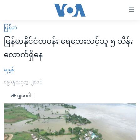
သုံး
ရ
လွယ်ကူ
မြန်မာ
မူလစာမျက်နှာ
စေ
မြန်မာနိုင်ငံတဝန်း ရေဘေးသင့်သူ ၅ သိန်း
မြန်မာ
သည့်
လောက်ရှိနေ
ကမ္ဘာ့သတင်းများ
Link
ဗွီဒီယို
နိုင်ငံတကာ
ဆုမွန်
များ
သတင်းလွတ်လပ်ခွင့်
အမေရိကန်
၀၉ ၾသဂုတ္၊ ၂၀၁၆
ပင်မ
ရပ်ဝန်းတခု လမ်းတခု အလွန်
တရုတ်
အကြောင်းအရာ
မျှဝေပါ
သို့
အင်္ဂလိပ်စာလေ့လာမယ်
အစ္စရေး-ပါလက်စတိုင်း
ကျော်
အပတ်စဉ်ကဏ္ဍများ
အမေရိကန်သုံးအီဒီယံ
ကြည့်
ရေဒီယိုနှင့်ရုပ်သံ အချက်အလက်များ
မကြေးမုံရဲ့ အင်္ဂလိပ်စာ
ရေဒီယို
ရန်
ပင်မ
ရေဒီယို/တီဗွီအစီအစဉ်
ရုပ်ရှင်ထဲက အင်္ဂလိပ်စာ
တီဗွီ