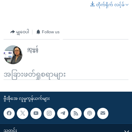
တိုက်ရိုက် လင့်ခ်
မျှဝေပါ
Follow us
ဆုမွန်
အခြားဖတ်ရှုစရာများ
ဗွီအိုအေ လူမှုကွန်ယက်များ
သတင်း