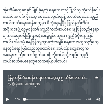
အိုးအိမ်တွေရေနှစ်မြုပ်ခဲ့ရတဲ့ ရေဘေးသင့်ပြည်သူ သုံးသိန်းငါး
သောင်းကျော်ကိုတော့ ရေဘေးလွတ်ရာနဲ့ ယာယီရေဘေးကူညီ
ကယ်ဆယ်ရေးစခန်းတွေမှာ ခိုလှုံနေရပြီး ပြည်နယ်တိုင်း
အစိုးရအဖွဲ့ လူမှုဝန်ထမ်းကူညီကယ်ဆယ်ရေးနဲ့ ပြန်လည်နေရာ
ချထားရေးဝန်ကြီးဌာနနဲ့ အလှူရှင်တွေက ကူညီပံ့ပိုးနေကြပါ
တယ်။ ဒါပေမဲ့ ရေပြန်ကျသွားတဲ့အချိန် ရေဘေးဒုက္ခသည်တွေ
နေထိုင်ရေး ပြန်လည်ထူထောင်ရေးလုပ်ငန်းတွေအတွက်
အရေးတကြီးဆောင်ရွက်ပေးဖို့ လိုတယ်လို့လည်း ကူညီ
ကယ်ဆယ်ပေးနေသူတွေကပြောပါတယ်။
မြန်မာနိုင်ငံတဝန်း ရေဘေးသင့်သူ ၅ သိန်းလောက်ရှိနေ
by
ဗွီအိုအေသတင်းဌာန
No media source currently available
0:00
4:01