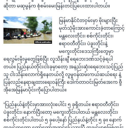
ဆိုတာ မဆုမွန်က စုံစမ်းမေးမြန်းတင်ပြပေးထားပါတယ်။
မြန်မာနိုင်ငံတဝှမ်းမှာ မိုးများပြီး
မုတ်သုံမိုးအားကောင်းခဲ့တာကြောင့်
မန္တလေးတိုင်း၊ စစ်ကိုင်းတိုင်း၊
ဧရာဝတီတိုင်း၊ ပဲခူးတိုင်းနဲ့
မကွေးတိုင်းဒေသကြီးတွေမှာ
ရေလွှမ်းမိုးမှုတွေဖြစ်ပြီး လူသိန်းချီ ရေဘေးဒဏ်သင့်ခဲ့ရပါ
တယ်။ ပြည်နယ်တိုင်းငါးခုမှာတော့ အနည်းဆုံးရေဘေးသင့်ပြည်
သူ ငါးသိန်းလောက်ရှိနေတယ်လို့ လူမှုဝန်ထမ်းကယ်ဆယ်ရေး နဲ့
ပြန်လည်နေရာချထားရေးဝန်ကြီး ဒေါက်တာဝင်းမြတ်အေးက ဗွီ
အိုအေမြန်မာပိုင်းကိုပြောပါတယ်။
“ပြည်နယ်နဲ့တိုင်းမှာအားလုံးပေါင်း ၅ ခုရှိတယ်။ ဧရာဝတီတိုင်း၊
ပဲခူးတိုင်း၊ နောက်ပြီးတော့ မကွေးတိုင်းပါတယ် မန္တလေးတိုင်း၊
စစ်ကိုင်းတိုင်းပါတယ် ၅ ခုပေါ့နော် ပြည်နယ်နဲ့တိုင်း ၅ ခု။ နောက်
ကချင်ကတော့ တော်တော်အဆင်ပြေသွားပြီ ကချင်မှာစဖြစ်တုန်း