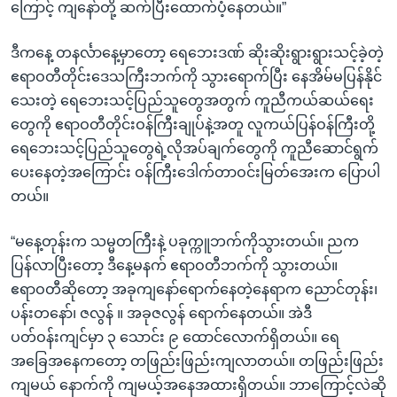
ကြောင့် ကျနော်တို့ ဆက်ပြီးထောက်ပံ့နေတယ်။”
ဒီကနေ့ တနင်္လာနေ့မှာတော့ ရေဘေးဒဏ် ဆိုးဆိုးရွားရွားသင့်ခဲ့တဲ့
ဧရာဝတီတိုင်းဒေသကြီးဘက်ကို သွားရောက်ပြီး နေအိမ်မပြန်နိုင်
သေးတဲ့ ရေဘေးသင့်ပြည်သူတွေအတွက် ကူညီကယ်ဆယ်ရေး
တွေကို ဧရာဝတီတိုင်းဝန်ကြီးချုပ်နဲ့အတူ လူကယ်ပြန်ဝန်ကြီးတို့
ရေဘေးသင့်ပြည်သူတွေရဲ့လိုအပ်ချက်တွေကို ကူညီဆောင်ရွက်
ပေးနေတဲ့အကြောင်း ဝန်ကြီးဒေါက်တာဝင်းမြတ်အေးက ပြောပါ
တယ်။
“မနေ့တုန်းက သမ္မတကြီးနဲ့ ပခုက္ကူဘက်ကိုသွားတယ်။ ညက
ပြန်လာပြီးတော့ ဒီနေ့မနက် ဧရာဝတီဘက်ကို သွားတယ်။
ဧရာဝတီဆိုတော့ အခုကျနော်ရောက်နေတဲ့နေရာက ညောင်တုန်း၊
ပန်းတနော်၊ ဇလွန် ။ အခုဇလွန် ရောက်နေတယ်။ အဲဒီ
ပတ်ဝန်းကျင်မှာ ၃ သောင်း ၉ ထောင်လောက်ရှိတယ်။ ရေ
အခြေအနေကတော့ တဖြည်းဖြည်းကျလာတယ်။ တဖြည်းဖြည်း
ကျမယ် နောက်ကို ကျမယ့်အနေအထားရှိတယ်။ ဘာကြောင့်လဲဆို