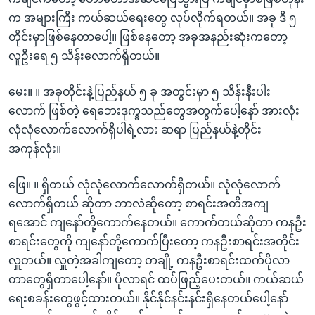
က အများကြီး ကယ်ဆယ်ရေးတွေ လုပ်လိုက်ရတယ်။ အခု ဒီ ၅
တိုင်းမှာဖြစ်နေတာပေါ့။ ဖြစ်နေတော့ အခုအနည်းဆုံးကတော့
လူဦးရေ ၅ သိန်းလောက်ရှိတယ်။
မေး။ ။ အခုတိုင်းနဲ့ပြည်နယ် ၅ ခု အတွင်းမှာ ၅ သိန်းနီးပါး
လောက် ဖြစ်တဲ့ ရေဘေးဒုက္ခသည်တွေအတွက်ပေါ့နော် အားလုံး
လုံလုံလောက်လောက်ရှိပါရဲ့လား ဆရာ ပြည်နယ်နဲ့တိုင်း
အကုန်လုံး။
ဖြေ။ ။ ရှိတယ် လုံလုံလောက်လောက်ရှိတယ်။ လုံလုံလောက်
လောက်ရှိတယ် ဆိုတာ ဘာလဲဆိုတော့ စာရင်းအတိအကျ
ရအောင် ကျနော်တို့ကောက်နေတယ်။ ကောက်တယ်ဆိုတာ ကနဦး
စာရင်းတွေကို ကျနော်တို့ကောက်ပြီးတော့ ကနဦးစာရင်းအတိုင်း
လှူတယ်။ လှူတဲ့အခါကျတော့ တချို့ ကနဦးစာရင်းထက်ပိုလာ
တာတွေရှိတာပေါ့နော်။ ပိုလာရင် ထပ်ဖြည့်ပေးတယ်။ ကယ်ဆယ်
ရေးစခန်းတွေဖွင့်ထားတယ်။ နိုင်နိုင်နင်းနင်းရှိနေတယ်ပေါ့နော်