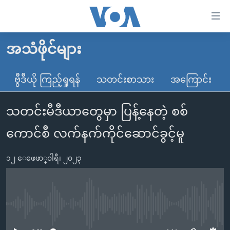
သုံး
ရ
လွယ်ကူ
အသံဖိုင်များ
မူလစာမျက်နှာ
စေ
မြန်မာ
ဗွီဒီယို ကြည့်ရှုရန်
သတင်းစာသား
အကြောင်း
သည့်
ကမ္ဘာ့သတင်းများ
Link
သတင်းမီဒီယာတွေမှာ ပြန့်နေတဲ့ စစ်
ဗွီဒီယို
နိုင်ငံတကာ
များ
သတင်းလွတ်လပ်ခွင့်
အမေရိကန်
ကောင်စီ လက်နက်ကိုင်ဆောင်ခွင့်မူ
ပင်မ
ရပ်ဝန်းတခု လမ်းတခု အလွန်
တရုတ်
အကြောင်းအရာ
၁၂ ေဖေဖာ္၀ါရီ၊ ၂၀၂၃
သို့
အင်္ဂလိပ်စာလေ့လာမယ်
အစ္စရေး-ပါလက်စတိုင်း
ကျော်
အပတ်စဉ်ကဏ္ဍများ
အမေရိကန်သုံးအီဒီယံ
ကြည့်
ရေဒီယိုနှင့်ရုပ်သံ အချက်အလက်များ
မကြေးမုံရဲ့ အင်္ဂလိပ်စာ
ရေဒီယို
ရန်
No media source currently available
ပင်မ
ရေဒီယို/တီဗွီအစီအစဉ်
ရုပ်ရှင်ထဲက အင်္ဂလိပ်စာ
တီဗွီ