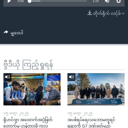
အ
0:00
1:14
သုတပဒေသာ အင်္ဂလိပ်စာ
ညွန်း
Learning English
တိုက်ရိုက် လင့်ခ်
စာမျက်နှာ
သို့
ဗွီအိုအေ လူမှုကွန်ယက်များ
ကျော်
မျှဝေပါ
ကြည့်
ရန်
ဘာသာစကားများ
ရှာဖွေ
ဗွီဒီယို ကြည့်ရှုရန်
ရန်
နေရာ
သို့
ကျော်
ရန်
၁၅ မတ္၊ ၂၀၂၅
၁၅ မတ္၊ ၂၀၂၅
ရိုဟင်ဂျာ အထောက်အပံ့ဖြတ်
အပစ်ရပ်ရေးသဘောမတူရင်
တောက်မှု ဟန့်တားဖို့ ကုလ
ရုရှားကို G7 ဒဏ်ခတ်မည်