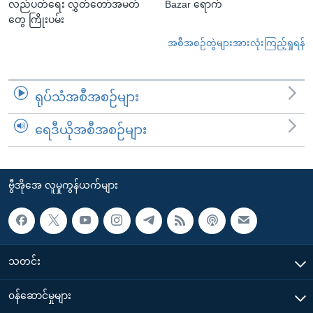
လည်ပတ်ရေး လွှတ်တော်အမတ်
Bazar ရောက်
တွေ ကြိုးပမ်း
အစီအစဉ်တွဲများအားလုံးကြည့်ရှုရန်
ရုပ်သံအစီအစဉ်များ
ရေဒီယိုအစီအစဉ်များ
ဗွီအိုအေ လူမှုကွန်ယက်များ
သတင်း
၀န်ဆောင်မှုများ