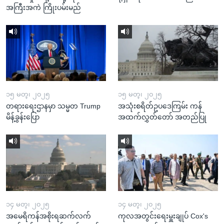
အကြီးအကဲ ကြိုးပမ်းမည်
၁၅ မတ္၊ ၂၀၂၅
၁၅ မတ္၊ ၂၀၂၅
တရားရေးဌာနမှာ သမ္မတ Trump
အသုံးစရိတ်ဥပဒေကြမ်း ကန်
မိန့်ခွန်းပြော
အထက်လွှတ်တော် အတည်ပြု
၁၄ မတ္၊ ၂၀၂၅
၁၄ မတ္၊ ၂၀၂၅
အမေရိကန်အစိုးရဆက်လက်
ကုလအတွင်းရေးမှူးချုပ် Cox's