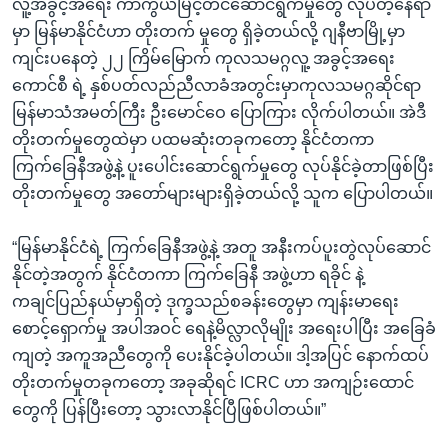
လူ့အခွင့်အရေး ကာကွယ်မြင့်တင်ဆောင်ရွက်မှုတွေ လုပ်တဲ့နေရာ
မှာ မြန်မာနိုင်ငံဟာ တိုးတက် မှုတွေ ရှိခဲ့တယ်လို့ ဂျနီဗာမြို့မှာ
ကျင်းပနေတဲ့ ၂၂ ကြိမ်မြောက် ကုလသမဂ္ဂလူ့ အခွင့်အရေး
ကောင်စီ ရဲ့ နှစ်ပတ်လည်ညီလာခံအတွင်းမှာကုလသမဂ္ဂဆိုင်ရာ
မြန်မာသံအမတ်ကြီး ဦးမောင်ဝေ ပြောကြား လိုက်ပါတယ်။ အဲဒီ
တိုးတက်မှုတွေထဲမှာ ပထမဆုံးတခုကတော့ နိုင်ငံတကာ
ကြက်ခြေနီအဖွဲ့နဲ့ ပူးပေါင်းဆောင်ရွက်မှုတွေ လုပ်နိုင်ခဲ့တာဖြစ်ပြီး
တိုးတက်မှုတွေ အတော်များများရှိခဲ့တယ်လို့ သူက ပြောပါတယ်။
“မြန်မာနိုင်ငံရဲ့ ကြက်ခြေနီအဖွဲ့နဲ့ အတူ အနီးကပ်ပူးတွဲလုပ်ဆောင်
နိုင်တဲ့အတွက် နိုင်ငံတကာ ကြက်ခြေနီ အဖွဲ့ဟာ ရခိုင် နဲ့
ကချင်ပြည်နယ်မှာရှိတဲ့ ဒုက္ခသည်စခန်းတွေမှာ ကျန်းမာရေး
စောင့်ရှောက်မှု အပါအဝင် ရေနဲ့မိလ္လာလိုမျိုး အရေးပါပြီး အခြေခံ
ကျတဲ့ အကူအညီတွေကို ပေးနိုင်ခဲ့ပါတယ်။ ဒါ့အပြင် နောက်ထပ်
တိုးတက်မှုတခုကတော့ အခုဆိုရင် ICRC ဟာ အကျဉ်းထောင်
တွေကို ပြန်ပြီးတော့ သွားလာနိုင်ပြီဖြစ်ပါတယ်။”