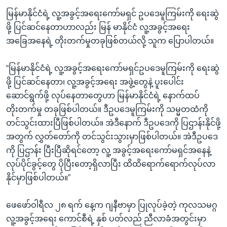
မြန်မာနိုင်ငံရဲ့ လူ့အခွင့်အရေးကော်မရှင် ဥပဒေမူကြမ်းကို ရေးဆွဲ
ဖို့ ပြင်ဆင်နေတာဟာလည်း မြန် မာနိုင်ငံ လူ့အခွင့်အရေး
အခြေအနေရဲ့ တိုးတက်မှုတခုဖြစ်တယ်လို့ သူက ပြောပါတယ်။
“မြန်မာနိုင်ငံရဲ့ လူ့အခွင့်အရေးကော်မရှင်ဥပဒေမူကြမ်းကို ရေးဆွဲ
ဖို့ ပြင်ဆင်နေတာ၊ လူ့အခွင့်အရေး အဖွဲ့တွေနဲ့ ပူးပေါင်း
ဆောင်ရွက်ဖို့ လုပ်နေတာတွေဟာ မြန်မာနိုင်ငံရဲ့ နောက်ထပ်
တိုးတက်မှု တခုဖြစ်ပါတယ်။ ဒီဥပဒေမူကြမ်းကို သမ္မတထံကို
တင်သွင်းထားပြီဖြစ်ပါတယ်။ အဲဒီနောက် ဒီဥပဒေကို ပြဌာန်းနိုင်ဖို့
အတွက် လွှတ်တော်ကို တင်သွင်းသွားမှာဖြစ်ပါတယ်။ အဲဒီဥပဒေ
ကို ပြဌာန်း ပြီးပြီဆိုရင်တော့ လူ့ အခွင့်အရေးကော်မရှင်အနေနဲ့
လုပ်ပိုင်ခွင့်တွေ ပိုပြီးတော့ရှိလာပြီး ထိထိရောက်ရောက်လုပ်လာ
နိုင်မှာဖြစ်ပါတယ်။”
ဖေဖော်ဝါရီလ ၂၈ ရက် နေ့က ဂျနီဗာမှာ ပြုလုပ်ခဲ့တဲ့ ကုလသမဂ္ဂ
လူ့အခွင့်အရေး ကောင်စီရဲ့ နှစ် ပတ်လည် ညီလာခံအတွင်းမှာ