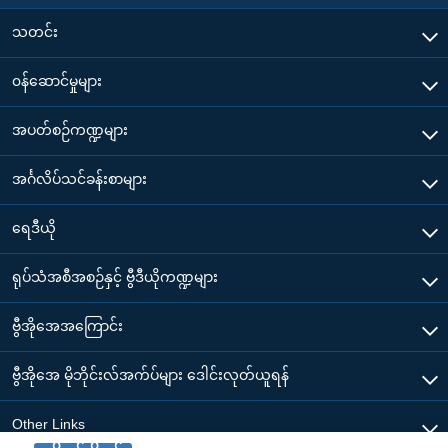
သတင်း
၀န်ဆောင်မှုများ
အပတ်စဉ်ကဏ္ဍများ
အင်္ဂလိပ်သင်ခန်းစာများ
ရေဒီယို
ရုပ်သံအစီအစဉ်နှင့် ဗွီဒီယိုကဏ္ဍများ
ဗွီအိုအေအကြောင်း
ဗွီအိုအေ မိုဘိုင်းလ်အက်ပ်များ ဒေါင်းလုတ်ယူရန်
Other Links