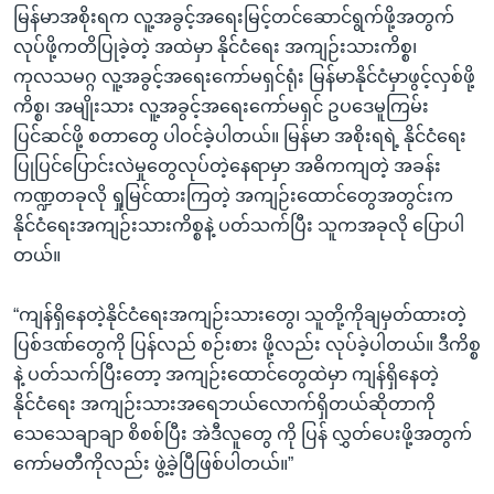
မြန်မာအစိုးရက လူ့အခွင့်အရေးမြင့်တင်ဆောင်ရွက်ဖို့အတွက်
လုပ်ဖို့ကတိပြုခဲ့တဲ့ အထဲမှာ နိုင်ငံရေး အကျဉ်းသားကိစ္စ၊
ကုလသမဂ္ဂ လူ့အခွင့်အရေးကော်မရှင်ရုံး မြန်မာနိုင်ငံမှာဖွင့်လှစ်ဖို့
ကိစ္စ၊ အမျိုးသား လူ့အခွင့်အရေးကော်မရှင် ဥပဒေမူကြမ်း
ပြင်ဆင်ဖို့ စတာတွေ ပါဝင်ခဲ့ပါတယ်။ မြန်မာ အစိုးရရဲ့ နိုင်ငံရေး
ပြုပြင်ပြောင်းလဲမှုတွေလုပ်တဲ့နေရာမှာ အဓိကကျတဲ့ အခန်း
ကဏ္ဍတခုလို ရှုမြင်ထားကြတဲ့ အကျဉ်းထောင်တွေအတွင်းက
နိုင်ငံရေးအကျဉ်းသားကိစ္စနဲ့ ပတ်သက်ပြီး သူကအခုလို ပြောပါ
တယ်။
“ကျန်ရှိနေတဲ့နိုင်ငံရေးအကျဉ်းသားတွေ၊ သူတို့ကိုချမှတ်ထားတဲ့
ပြစ်ဒဏ်တွေကို ပြန်လည် စဉ်းစား ဖို့လည်း လုပ်ခဲ့ပါတယ်။ ဒီကိစ္စ
နဲ့ ပတ်သက်ပြီးတော့ အကျဉ်းထောင်တွေထဲမှာ ကျန်ရှိနေတဲ့
နိုင်ငံရေး အကျဉ်းသားအရေဘယ်လောက်ရှိတယ်ဆိုတာကို
သေသေချာချာ စိစစ်ပြီး အဲဒီလူတွေ ကို ပြန် လွှတ်ပေးဖို့အတွက်
ကော်မတီကိုလည်း ဖွဲ့ခဲ့ပြီဖြစ်ပါတယ်။”