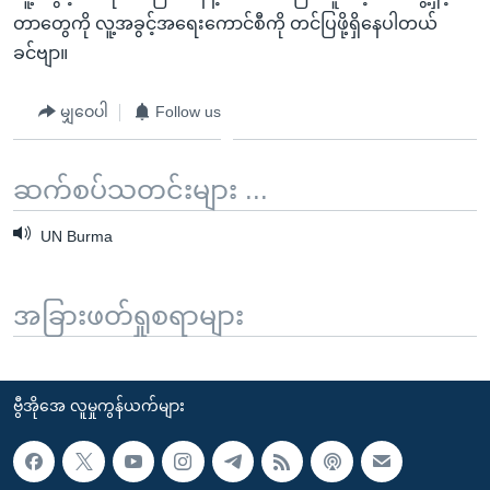
တာတွေကို လူ့အခွင့်အရေးကောင်စီကို တင်ပြဖို့ရှိနေပါတယ်
ခင်ဗျာ။
မျှဝေပါ
Follow us
ဆက်စပ်သတင်းများ ...
UN Burma
အခြားဖတ်ရှုစရာများ
ဗွီအိုအေ လူမှုကွန်ယက်များ