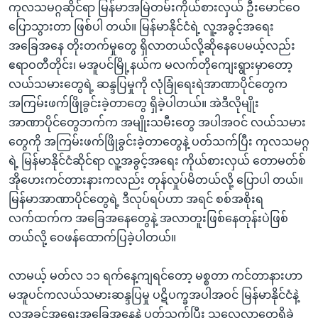
ကုလသမဂ္ဂဆိုင်ရာ မြန်မာအမြဲတမ်းကိုယ်စားလှယ် ဦးမောင်ဝေ
ပြောသွားတာ ဖြစ်ပါ တယ်။ မြန်မာနိုင်ငံရဲ့ လူ့အခွင့်အရေး
အခြေအနေ တိုးတက်မှုတွေ ရှိလာတယ်လို့ဆိုနေပေမယ့်လည်း
ဧရာဝတီတိုင်း၊ မအူပင်မြို့နယ်က မလက်တိုကျေးရွားမှာတော့
လယ်သမားတွေရဲ့ ဆန္ဒပြမှုကို လုံခြုံရေးရဲအာဏာပိုင်တွေက
အကြမ်းဖက်ဖြိုခွင်းခဲ့တာတွေ ရှိခဲ့ပါတယ်။ အဲဒီလိုမျိုး
အာဏာပိုင်တွေဘက်က အမျိုးသမီးတွေ အပါအဝင် လယ်သမား
တွေကို အကြမ်းဖက်ဖြိုခွင်းခဲ့တာတွေနဲ့ ပတ်သက်ပြီး ကုလသမဂ္ဂ
ရဲ့ မြန်မာနိုင်ငံဆိုင်ရာ လူ့အခွင့်အရေး ကိုယ်စားလှယ် တောမတ်စ်
အိုဟေးကင်တားနားကလည်း တုန်လှုပ်မိတယ်လို့ ပြောပါ တယ်။
မြန်မာအာဏာပိုင်တွေရဲ့ ဒီလုပ်ရပ်ဟာ အရင် စစ်အစိုးရ
လက်ထက်က အခြေအနေတွေနဲ့ အလာတူးဖြစ်နေတုန်းပဲဖြစ်
တယ်လို့ ဝေဖန်ထောက်ပြခဲ့ပါတယ်။
လာမယ့် မတ်လ ၁၁ ရက်နေ့ကျရင်တော့ မစ္စတာ ကင်တာနားဟာ
မအူပင်ကလယ်သမားဆန္ဒပြမှု ပဋိပက္ခအပါအဝင် မြန်မာနိုင်ငံနဲ့
လူ့အခွင့်အရေးအခြေအနေနဲ့ ပတ်သက်ပြီး သူလေ့လာတွေ့ရှိခဲ့