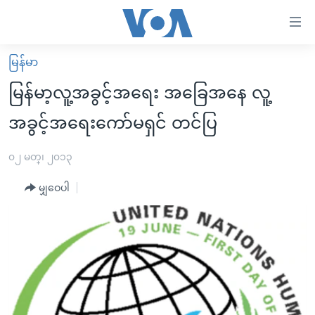
သုံး
ရ
လွယ်ကူ
မြန်မာ
မူလစာမျက်နှာ
စေ
မြန်မာ့လူ့အခွင့်အရေး အခြေအနေ လူ့
မြန်မာ
သည့်
အခွင့်အရေးကော်မရှင် တင်ပြ
ကမ္ဘာ့သတင်းများ
Link
ဗွီဒီယို
နိုင်ငံတကာ
၀၂ မတ္၊ ၂၀၁၃
များ
သတင်းလွတ်လပ်ခွင့်
အမေရိကန်
ပင်မ
မျှဝေပါ
ရပ်ဝန်းတခု လမ်းတခု အလွန်
တရုတ်
အကြောင်းအရာ
သို့
အင်္ဂလိပ်စာလေ့လာမယ်
အစ္စရေး-ပါလက်စတိုင်း
ကျော်
အပတ်စဉ်ကဏ္ဍများ
အမေရိကန်သုံးအီဒီယံ
ကြည့်
ရေဒီယိုနှင့်ရုပ်သံ အချက်အလက်များ
မကြေးမုံရဲ့ အင်္ဂလိပ်စာ
ရေဒီယို
ရန်
ပင်မ
ရေဒီယို/တီဗွီအစီအစဉ်
ရုပ်ရှင်ထဲက အင်္ဂလိပ်စာ
တီဗွီ