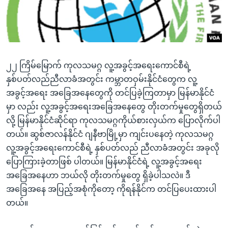
အ
သုတပဒေသာ အင်္ဂလိပ်စာ
ညွန်း
Learning English
စာမျက်နှာ
သို့
ဗွီအိုအေ လူမှုကွန်ယက်များ
ကျော်
၂၂ ကြိမ်မြောက် ကုလသမဂ္ဂ လူ့အခွင့်အရေးကောင်စီရဲ့
ကြည့်
နှစ်ပတ်လည်ညီလာခံအတွင်း ကမ္ဘာတဝှမ်းနိုင်ငံတွေက လူ့
ရန်
အခွင့်အရေး အခြေအနေတွေကို တင်ပြခဲ့ကြတာမှာ မြန်မာနိုင်ငံ
ဘာသာစကားများ
ရှာဖွေ
မှာ လည်း လူ့အခွင့်အရေးအခြေအနေတွေ တိုးတက်မှုတွေရှိတယ်
ရန်
လို့ မြန်မာနိုင်ငံဆိုင်ရာ ကုလသမဂ္ဂကိုယ်စားလှယ်က ပြောလိုက်ပါ
နေရာ
တယ်။ ဆွစ်ဇာလန်နိုင်ငံ ဂျနီဗာမြို့မှာ ကျင်းပနေတဲ့ ကုလသမဂ္ဂ
သို့
လူ့အခွင့်အရေးကောင်စီရဲ့ နှစ်ပတ်လည် ညီလာခံအတွင်း အခုလို
ကျော်
ပြောကြားခဲ့တာဖြစ် ပါတယ်။ မြန်မာနိုင်ငံရဲ့ လူ့အခွင့်အရေး
ရန်
အခြေအနေဟာ ဘယ်လို တိုးတက်မှုတွေ ရှိခဲ့ပါသလဲ။ ဒီ
အခြေအနေ အပြည့်အစုံကိုတော့ ကိုရန်နိုင်က တင်ပြပေးထားပါ
တယ်။