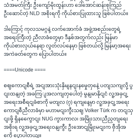
သံအမတ်ကြီး ဦးကျော်မိုးထွန်းဟာ ဒေါ်အောင်ဆန်းစုကြည်
ဦးဆောင်တဲ့ NLD အစိုးရကို ကိုယ်စားပြုထားသူ ဖြစ်ပါတယ်။
ဒါကြောင့် ကုလသမဂ္ဂနဲ့ လက်အောက်ခံ အဖွဲ့အစည်းတွေရဲ့
အရေးကြီးတဲ့ ညီလာခံတွေမှာ ဒီနှစ်အတွက်လည်း မြန်မာ
ကိုယ်စားလှယ်နေရာ လွတ်လပ်နေမှာ ဖြစ်တယ်လို့ မြန်မာ့အရေး
အကဲခတ်တွေက ပြောပါတယ်။
====Unicode ====
စဈကောငျစီရဲ့ အငျအားသုံးနှိမျနငျးနမှေုတှနေဲ့ ပတျသကျလို့ ပွ
ငျးထနျတဲ့ အခကြျအလကျတှပေါတဲ့ မွနျမာနိုငျငံ လူ့အခှငျ့
အရေးအစီရငျခံစာကို မတျလ (၇) ရကျနေ့မှာ လူ့အခှငျ့အရေး
ကောငျစီညီလာခံမှာ မဟာမငျးကွီးသဈ Volker Türk က တငျသှ
ငျးဖို့ ရှိနကွေောငျး NUG ကွားကာလ၊ အမြိုးသားညီညှတျရေး
အစိုးရ လူ့အခှငျ့အရေးဝနျကွီး ဦးအောငျမြိုးမငျးက ဗှီအိုအ
ကေို ပွောပါတယျ။