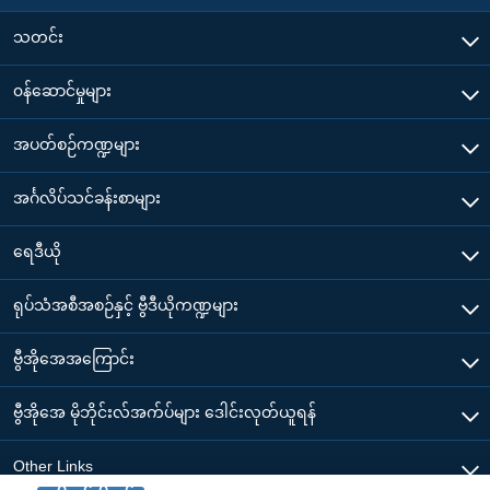
သတင်း
၀န်ဆောင်မှုများ
အပတ်စဉ်ကဏ္ဍများ
အင်္ဂလိပ်သင်ခန်းစာများ
ရေဒီယို
ရုပ်သံအစီအစဉ်နှင့် ဗွီဒီယိုကဏ္ဍများ
ဗွီအိုအေအကြောင်း
ဗွီအိုအေ မိုဘိုင်းလ်အက်ပ်များ ဒေါင်းလုတ်ယူရန်
Other Links