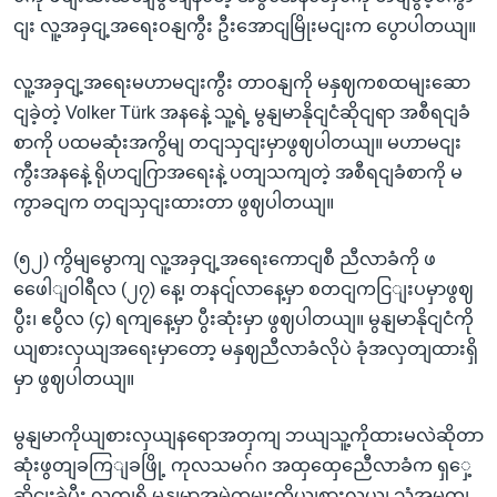
ငျး လူ့အခှငျ့အရေးဝနျကွီး ဦးအောငျမြိုးမငျးက ပွောပါတယျ။
လူ့အခှငျ့အရေးမဟာမငျးကွီး တာဝနျကို မနှဈကစထမျးဆော
ငျခဲ့တဲ့ Volker Türk အနနေဲ့ သူ့ရဲ့ မွနျမာနိုငျငံဆိုငျရာ အစီရငျခံ
စာကို ပထမဆုံးအကွိမျ တငျသှငျးမှာဖွဈပါတယျ။ မဟာမငျး
ကွီးအနနေဲ့ ရိုဟငျဂြာအရေးနဲ့ ပတျသကျတဲ့ အစီရငျခံစာကို မ
ကွာခငျက တငျသှငျးထားတာ ဖွဈပါတယျ။
(၅၂) ကွိမျမွောကျ လူ့အခှငျ့အရေးကောငျစီ ညီလာခံကို ဖ
ဖေေါျဝါရီလ (၂၇) နေ့၊ တနငျ်လာနေ့မှာ စတငျကငြျးပမှာဖွဈ
ပွီး၊ ဧပွီလ (၄) ရကျနေ့မှာ ပွီးဆုံးမှာ ဖွဈပါတယျ။ မွနျမာနိုငျငံကို
ယျစားလှယျအရေးမှာတော့ မနှဈညီလာခံလိုပဲ ခုံအလှတျထားရှိ
မှာ ဖွဈပါတယျ။
မွနျမာကိုယျစားလှယျနရောအတှကျ ဘယျသူ့ကိုထားမလဲဆိုတာ
ဆုံးဖွတျခကြျခဖြို့ ကုလသမဂ်ဂ အထှထှေညေီလာခံက ရှှေ့
ဆိုငျးခဲ့ပွီး လကျရှိ မွနျမာအမွဲတမျးကိုယျစားလှယျ သံအမတျ