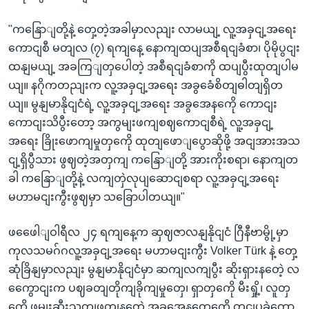
"ကနြောျတို့နဲ့ တှေ့တဲ့အခါမှာလညျး လာမယျ့ လူ့အခှငျ့အရေး
ကောငျစီ မတျလ (၇) ရကျနေ့ နောကျထပျအစီရငျခံစာ၊ ပိုမိုပွငျး
ထနျမယျ့ အခကြျတှပေါတဲ့ အစီရငျခံစာကို ထပျပွီးထုတျပါမ
ယျ။ နဂိုကတညျးက လူ့အခှငျ့အရေး အခွခေံစိတျဓါတျရှိတ
ယျ။ မွနျမာနိုငျငံရဲ့ လူ့အခှငျ့အရေး အခွအေနကေို ကောငျး
ကောငျးသိပွီးတော့ အကွမျးဖကျစဈကောငျစီရဲ့ လူ့အခှငျ့
အရေး ခြိုးဖောကျမှုတှကေို ထုတျဖောျပွောဆိုဖို့ အငျအားအသ
ငျ့ရှိပွီသား ဖွဈတဲ့အတှကျ ကနြောျတို့ အားကိုးစရာ၊ နောကျတ
ခါ ကနြောျတို့နဲ့ လကျတှဲလုပျဆောငျစရာ လူ့အခှငျ့အရေး
မဟာမငျးကွီးဖွဈမှာ သခြောပါတယျ။"
ဖဖေေါျဝါရီလ ၂၄ ရကျနေ့က ဆှဈဇာလနျနိုငျငံ ဂြီနီဗာမွို့မှာ
ကုလသမဂ်ဂလူ့အခှငျ့အရေး မဟာမငျးကွီး Volker Türk နဲ့ တှေ့
ဆုံခြိနျမှာလညျး မွနျမာနိုငျငံမှာ ဆကျလကျပွီး ဆိုးရှားနတေဲ့ လ
ကွေောငျးက ပဈခတျတိုကျခိုကျမှုတှေ၊ ရှာတှကေို မီးရှို့၊ လူတှ
ကေို ဖမျးဆီးသတျဖွတျနတေဲ့ အခွအေနတှေကေို တငျပွခဲ့ကွော