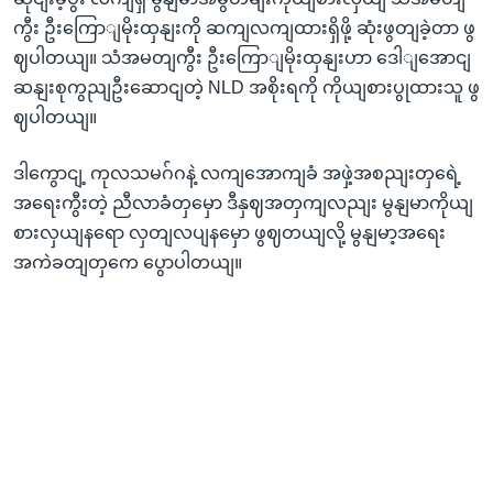
ကွီး ဦးကြောျမိုးထှနျးကို ဆကျလကျထားရှိဖို့ ဆုံးဖွတျခဲ့တာ ဖွ
ဈပါတယျ။ သံအမတျကွီး ဦးကြောျမိုးထှနျးဟာ ဒေါျအောငျ
ဆနျးစုကွညျဦးဆောငျတဲ့ NLD အစိုးရကို ကိုယျစားပွုထားသူ ဖွ
ဈပါတယျ။
ဒါကွောငျ့ ကုလသမဂ်ဂနဲ့ လကျအောကျခံ အဖှဲ့အစညျးတှရေဲ့
အရေးကွီးတဲ့ ညီလာခံတှမှော ဒီနှဈအတှကျလညျး မွနျမာကိုယျ
စားလှယျနရော လှတျလပျနမှော ဖွဈတယျလို့ မွနျမာ့အရေး
အကဲခတျတှကေ ပွောပါတယျ။