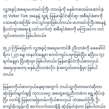
လူ့အခွင့်အရေးမဟာမင်းကြီး တာဝန်ကို မနှစ်ကစထမ်းဆောင်ခဲ့
တဲ့ Volker Türk အနေနဲ့ သူ့ရဲ့ မြန်မာနိုင်ငံဆိုင်ရာ အစီရင်ခံစာကို
ပထမဆုံးအကြိမ် တင်သွင်းမှာဖြစ်ပါတယ်။ မဟာမင်းကြီးအနေနဲ့
ရိုဟင်ဂျာအရေးနဲ့ ပတ်သက်တဲ့ အစီရင်ခံစာကို မကြာခင်က တင်
သွင်းထားတာ ဖြစ်ပါတယ်။
(၅၂) ကြိမ်မြောက် လူ့အခွင့်အရေးကောင်စီ ညီလာခံကို ဖေဖေါ်ဝါ
ရီလ (၂၇) နေ့၊ တနင်္လာနေ့မှာ စတင်ကျင်းပမှာဖြစ်ပြီး၊ ဧပြီလ (၄)
ရက်နေ့မှာ ပြီးဆုံးမှာ ဖြစ်ပါတယ်။ မြန်မာနိုင်ငံကိုယ်စားလှယ်
အရေးမှာတော့ မနှစ်ညီလာခံလိုပဲ ခုံအလွတ်ထားရှိမှာ ဖြစ်ပါ
တယ်။
မြန်မာကိုယ်စားလှယ်နေရာအတွက် ဘယ်သူ့ကိုထားမလဲဆိုတာ
ဆုံးဖြတ်ချက်ချဖို့ ကုလသမဂ္ဂ အထွေထွေညီလာခံက ရွှေ့ဆိုင်းခဲ့
ပြီး လက်ရှိ မြန်မာအမြဲတမ်းကိုယ်စားလှယ် သံအမတ်ကြီး ဦး
ကျော်မိုးထွန်းကို ဆက်လက်ထားရှိဖို့ ဆုံးဖြတ်ခဲ့တာ ဖြစ်ပါတယ်။