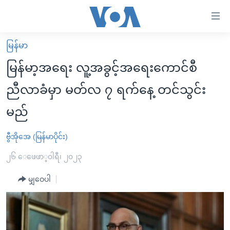
သုံး
ရ
လွယ်ကူ
မြန်မာ
မူလစာမျက်နှာ
စေ
မြန်မာ့အရေး လူ့အခွင့်အရေးကောင်စီ
မြန်မာ
သည့်
ညီလာခံမှာ မတ်လ ၇ ရက်နေ့ တင်သွင်း
ကမ္ဘာ့သတင်းများ
Link
မည်
ဗွီဒီယို
နိုင်ငံတကာ
များ
သတင်းလွတ်လပ်ခွင့်
အမေရိကန်
ပင်မ
ဗွီအိုအေ (မြန်မာပိုင်း)
ရပ်ဝန်းတခု လမ်းတခု အလွန်
တရုတ်
အကြောင်းအရာ
၂၆ ေဖေဖာ္၀ါရီ၊ ၂၀၂၃
သို့
အင်္ဂလိပ်စာလေ့လာမယ်
အစ္စရေး-ပါလက်စတိုင်း
ကျော်
မျှဝေပါ
အပတ်စဉ်ကဏ္ဍများ
အမေရိကန်သုံးအီဒီယံ
ကြည့်
ရေဒီယိုနှင့်ရုပ်သံ အချက်အလက်များ
မကြေးမုံရဲ့ အင်္ဂလိပ်စာ
ရေဒီယို
ရန်
ပင်မ
ရေဒီယို/တီဗွီအစီအစဉ်
ရုပ်ရှင်ထဲက အင်္ဂလိပ်စာ
တီဗွီ