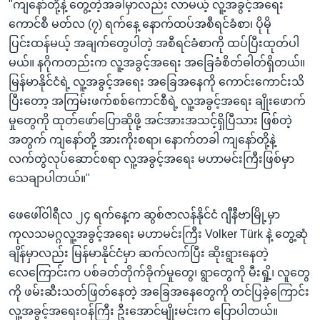
"ကျနော်တို့နဲ့ တွေ့တဲ့အခါမှာလည်း လာမယ့် လူ့အခွင့်အရေး
ကောင်စီ မတ်လ (၇) ရက်နေ့ နောက်ထပ်အစီရင်ခံစာ၊ ပိုမို
ပြင်းထန်မယ့် အချက်တွေပါတဲ့ အစီရင်ခံစာကို ထပ်ပြီးထုတ်ပါ
မယ်။ နဂိုကတည်းက လူ့အခွင့်အရေး အခြေခံစိတ်ဓါတ်ရှိတယ်။
မြန်မာနိုင်ငံရဲ့ လူ့အခွင့်အရေး အခြေအနေကို ကောင်းကောင်းသိ
ပြီးတော့ အကြမ်းဖက်စစ်ကောင်စီရဲ့ လူ့အခွင့်အရေး ချိုးဖောက်
မှုတွေကို ထုတ်ဖော်ပြောဆိုဖို့ အင်အားအသင့်ရှိပြီသား ဖြစ်တဲ့
အတွက် ကျနော်တို့ အားကိုးစရာ၊ နောက်တခါ ကျနော်တို့နဲ့
လက်တွဲလုပ်ဆောင်စရာ လူ့အခွင့်အရေး မဟာမင်းကြီးဖြစ်မှာ
သေချာပါတယ်။"
ဖေဖေါ်ဝါရီလ ၂၄ ရက်နေ့က ဆွစ်ဇာလန်နိုင်ငံ ဂျီနီဗာမြို့မှာ
ကုလသမဂ္ဂလူ့အခွင့်အရေး မဟာမင်းကြီး Volker Türk နဲ့ တွေ့ဆုံ
ချိန်မှာလည်း မြန်မာနိုင်ငံမှာ ဆက်လက်ပြီး ဆိုးရွားနေတဲ့
လေကြောင်းက ပစ်ခတ်တိုက်ခိုက်မှုတွေ၊ ရွာတွေကို မီးရှို့၊ လူတွေ
ကို ဖမ်းဆီးသတ်ဖြတ်နေတဲ့ အခြေအနေတွေကို တင်ပြခဲ့ကြောင်း
လူ့အခွင့်အရေးဝန်ကြီး ဦးအောင်မျိုးမင်းက ပြောပါတယ်။