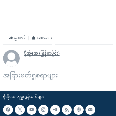
မျှဝေပါ
Follow us
ဗွီအိုအေ (မြန်မာပိုင်း)
အခြားဖတ်ရှုစရာများ
ဗွီအိုအေ လူမှုကွန်ယက်များ