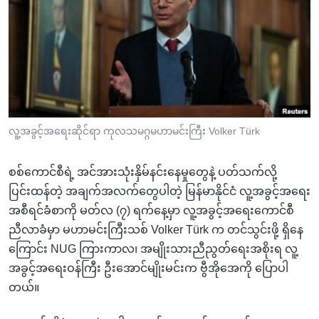
အ
သုတပဒေသာ အင်္ဂလိပ်စာ
ညွန်း
Learning English
စာမျက်နှာ
သို့
ဗွီအိုအေ လူမှုကွန်ယက်များ
ကျော်
ကြည့်
ရန်
ဘာသာစကားများ
လူ့အခွင့်အရေးဆိုင်ရာ ကုလသမဂ္ဂမဟာမင်းကြီး Volker Türk
ရှာဖွေ
ရန်
စစ်ကောင်စီရဲ့ အင်အားသုံးနှိမ်နင်းနေမှုတွေနဲ့ ပတ်သက်လို့
နေရာ
ပြင်းထန်တဲ့ အချက်အလက်တွေပါတဲ့ မြန်မာနိုင်ငံ လူ့အခွင့်အရေး
သို့
အစီရင်ခံစာကို မတ်လ (၇) ရက်နေ့မှာ လူ့အခွင့်အရေးကောင်စီ
ကျော်
ညီလာခံမှာ မဟာမင်းကြီးသစ် Volker Türk က တင်သွင်းဖို့ ရှိနေ
ရန်
ကြောင်း NUG ကြားကာလ၊ အမျိုးသားညီညွတ်ရေးအစိုးရ လူ့
အခွင့်အရေးဝန်ကြီး ဦးအောင်မျိုးမင်းက ဗွီအိုအေကို ပြောပါ
တယ်။