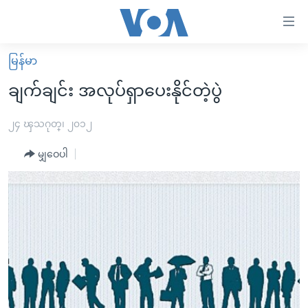
သုံး
ရ
လွယ်ကူ
မြန်မာ
မူလစာမျက်နှာ
စေ
ချက်ချင်း အလုပ်ရှာပေးနိုင်တဲ့ပွဲ
မြန်မာ
သည့်
ကမ္ဘာ့သတင်းများ
၂၄ ၾသဂုတ္၊ ၂၀၁၂
Link
ဗွီဒီယို
နိုင်ငံတကာ
မျှဝေပါ
များ
သတင်းလွတ်လပ်ခွင့်
အမေရိကန်
ပင်မ
ရပ်ဝန်းတခု လမ်းတခု အလွန်
တရုတ်
အကြောင်းအရာ
သို့
အင်္ဂလိပ်စာလေ့လာမယ်
အစ္စရေး-ပါလက်စတိုင်း
ကျော်
အပတ်စဉ်ကဏ္ဍများ
အမေရိကန်သုံးအီဒီယံ
ကြည့်
ရေဒီယိုနှင့်ရုပ်သံ အချက်အလက်များ
မကြေးမုံရဲ့ အင်္ဂလိပ်စာ
ရေဒီယို
ရန်
ပင်မ
ရေဒီယို/တီဗွီအစီအစဉ်
ရုပ်ရှင်ထဲက အင်္ဂလိပ်စာ
တီဗွီ