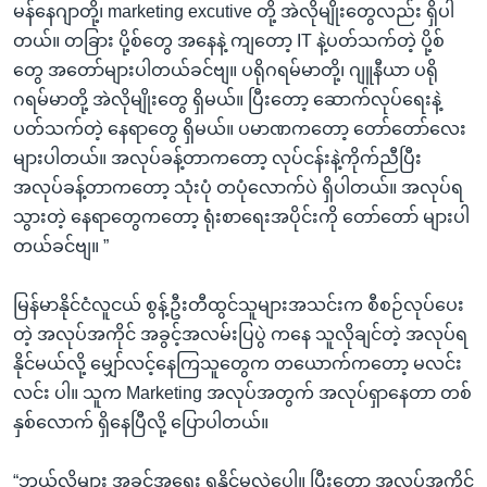
မန်နေဂျာတို့၊ marketing excutive တို့ အဲလိုမျိုးတွေလည်း ရှိပါ
တယ်။ တခြား ပို့စ်တွေ အနေနဲ့ ကျတော့ IT နဲ့ပတ်သက်တဲ့ ပို့စ်
တွေ အတော်များပါတယ်ခင်ဗျ။ ပရိုဂရမ်မာတို့၊ ဂျူနီယာ ပရို
ဂရမ်မာတို့ အဲလိုမျိုးတွေ ရှိမယ်။ ပြီးတော့ ဆောက်လုပ်ရေးနဲ့
ပတ်သက်တဲ့ နေရာတွေ ရှိမယ်။ ပမာဏကတော့ တော်တော်လေး
များပါတယ်။ အလုပ်ခန့်တာကတော့ လုပ်ငန်းနဲ့ကိုက်ညီပြီး
အလုပ်ခန့်တာကတော့ သုံးပုံ တပုံလောက်ပဲ ရှိပါတယ်။ အလုပ်ရ
သွားတဲ့ နေရာတွေကတော့ ရုံးစာရေးအပိုင်းကို တော်တော် များပါ
တယ်ခင်ဗျ။ ”
မြန်မာနိုင်ငံလူငယ် စွန့်ဦးတီထွင်သူများအသင်းက စီစဉ်လုပ်ပေး
တဲ့ အလုပ်အကိုင် အခွင့်အလမ်းပြပွဲ ကနေ သူလိုချင်တဲ့ အလုပ်ရ
နိုင်မယ်လို့ မျှော်လင့်နေကြသူတွေက တယောက်ကတော့ မလင်း
လင်း ပါ။ သူက Marketing အလုပ်အတွက် အလုပ်ရှာနေတာ တစ်
နှစ်လောက် ရှိနေပြီလို့ ပြောပါတယ်။
“ဘယ်လိုများ အခွင့်အရေး ရနိုင်မလဲပေါ့။ ပြီးတော့ အလုပ်အကိုင်