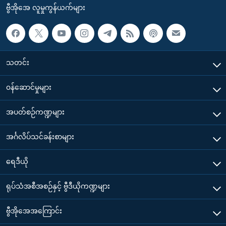
ဗွီအိုအေ လူမှုကွန်ယက်များ
သတင်း
၀န်ဆောင်မှုများ
အပတ်စဉ်ကဏ္ဍများ
အင်္ဂလိပ်သင်ခန်းစာများ
ရေဒီယို
ရုပ်သံအစီအစဉ်နှင့် ဗွီဒီယိုကဏ္ဍများ
ဗွီအိုအေအကြောင်း