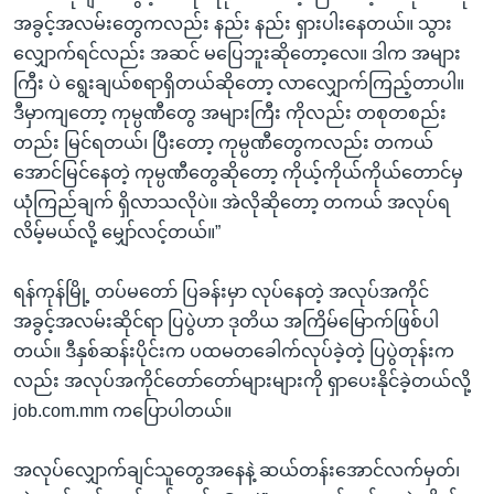
အခွင့်အလမ်းတွေကလည်း နည်း နည်း ရှားပါးနေတယ်။ သွား
လျှောက်ရင်လည်း အဆင် မပြေဘူးဆိုတော့လေ။ ဒါက အများ
ကြီး ပဲ ရွေးချယ်စရာရှိတယ်ဆိုတော့ လာလျှောက်ကြည့်တာပါ။
ဒီမှာကျတော့ ကုမ္ပဏီတွေ အများကြီး ကိုလည်း တစုတစည်း
တည်း မြင်ရတယ်၊ ပြီးတော့ ကုမ္ပဏီတွေကလည်း တကယ်
အောင်မြင်နေတဲ့ ကုမ္ပဏီတွေဆိုတော့ ကိုယ့်ကိုယ်ကိုယ်တောင်မှ
ယုံကြည်ချက် ရှိလာသလိုပဲ။ အဲလိုဆိုတော့ တကယ် အလုပ်ရ
လိမ့်မယ်လို့ မျှော်လင့်တယ်။”
ရန်ကုန်မြို့ တပ်မတော် ပြခန်းမှာ လုပ်နေတဲ့ အလုပ်အကိုင်
အခွင့်အလမ်းဆိုင်ရာ ပြပွဲဟာ ဒုတိယ အကြိမ်မြောက်ဖြစ်ပါ
တယ်။ ဒီနှစ်ဆန်းပိုင်းက ပထမတခေါက်လုပ်ခဲ့တဲ့ ပြပွဲတုန်းက
လည်း အလုပ်အကိုင်တော်တော်များများကို ရှာပေးနိုင်ခဲ့တယ်လို့
job.com.mm ကပြောပါတယ်။
အလုပ်လျှောက်ချင်သူတွေအနေနဲ့ ဆယ်တန်းအောင်လက်မှတ်၊