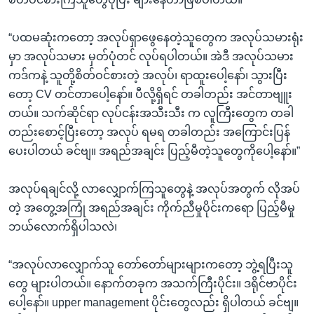
“ပထမဆုံးကတော့ အလုပ်ရှာဖွေနေတဲ့သူတွေက အလုပ်သမားရုံး
မှာ အလုပ်သမား မှတ်ပုံတင် လုပ်ရပါတယ်။ အဲဒီ အလုပ်သမား
ကဒ်ကနဲ့ သူတို့စိတ်ဝင်စားတဲ့ အလုပ်၊ ရာထူးပေါ့နော်၊ သွားပြီး
တော့ CV တင်တာပေါ့နော်။ ပီလို့ရှိရင် တခါတည်း အင်တာဗျူး
တယ်။ သက်ဆိုင်ရာ လုပ်ငန်းအသီးသီး က လူကြီးတွေက တခါ
တည်းစောင့်ပြီးတော့ အလုပ် ရမရ တခါတည်း အကြောင်းပြန်
ပေးပါတယ် ခင်ဗျ။ အရည်အချင်း ပြည့်မီတဲ့သူတွေကိုပေါ့နော်။”
အလုပ်ရချင်လို့ လာလျှောက်ကြသူတွေနဲ့ အလုပ်အတွက် လိုအပ်
တဲ့ အတွေ့အကြုံ အရည်အချင်း ကိုက်ညီမှုပိုင်းကရော ပြည့်မီမှု
ဘယ်လောက်ရှိပါသလဲ၊
“အလုပ်လာလျှောက်သူ တော်တော်များများကတော့ ဘွဲ့ရပြီးသူ
တွေ များပါတယ်။ နောက်တခုက အသက်ကြီးပိုင်း။ ဒရိုင်ဗာပိုင်း
ပေါ့နော်။ upper management ပိုင်းတွေလည်း ရှိပါတယ် ခင်ဗျ။