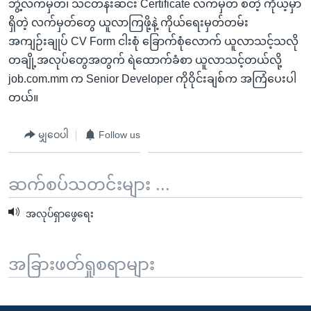
ဘွဲ့လက်မှတ်၊ သင်တန်းဆင်း Certificate လက်မှတ် စတဲ့ ကိုယ့်မှာ
ရှိတဲ့ လက်မှတ်တွေ ယူလာကြဖို့နဲ့ ကိုယ်ရေးမှတ်တမ်း
အကျဉ်းချုပ် CV Form ငါးစုံ ခြောက်စုံလောက် ယူလာသင့်သလို
တချို့အလုပ်တွေအတွက် ရဲထောက်ခံစာ ယူလာသင့်တယ်လို့
job.com.mm က Senior Developer ကိုဝိုင်းချစ်က အကြံပေးပါ
တယ်။
မျှဝေပါ
Follow us
ဆက်စပ်သတင်းများ ...
အလုပ်ရှာဖွေရေး
အခြားဖတ်ရှုစရာများ