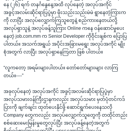
နေ (၂၆) ရက် တနင်္ဂနွေနေ့အထိ လုပ်နေတဲ့ အလုပ်အကိုင်
အခွင့်အလမ်းဆိုင်ရာပြပွဲမှာ မိုးသည်းသည်းမဲမဲ ရွာနေတဲ့ကြားက
ကို လာပြီး အလုပ်လျှောက်ကြသူတွေနဲ့ စည်ကားနေတယ်လို့
အလုပ်ရှာသူနဲ့ အလုပ်ခန့်သူကြား Online ကနေ ဝန်ဆောင်မှုပေး
နေတဲ့ job.com.mm က Senior Developer ကိုဝိုင်းချစ်က ပြောပြ
ပါတယ်။ အသက်အရွယ် အပိုင်းအခြားမရွေး အလုပ်အကိုင် မျိုး
စုံအတွက် လာပြီး အလုပ်ရှာနေကြတာ ဖြစ် ပါတယ်။
“လူကတော့ အရမ်းများပါတယ်။ တော်တော်များများ လာကြ
တယ်။----”
အခုလုပ်နေတဲ့ အလုပ်အကိုင် အခွင့်အလမ်းဆိုင်ရာပြပွဲမှာ
အလုပ်သမားဝန်ကြီးဌာနကလည်း အလုပ်သမား မှတ်ပုံတင်ကဒ်
ပြားကို ချက်ချင်း ထုတ်ပေးနိုင်ဖို့ ဆောင်ရွက်ပေးနေသလို
Company တွေကလည်း အလုပ်လျှောက်သူတွေကို တထိုင်တည်း
စစ်ဆေးမေးမြန်းမှုတွေလုပ်ပြီး အလုပ်ခန့်နေတဲ့အတွက်
စိတ်ဝင်စားကြသူတွေပိုပြီး များနေတာဖြစ်ပါတယ်။