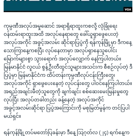
အ
သုတပဒေသာ အင်္ဂလိပ်စာ
ညွန်း
Learning English
စာမျက်နှာ
ကုမ္ပဏီအလုပ်အမှုဆောင် အရာရှိရာထူးကစလို့ လုံခြုံရေး
သို့
ဗွီအိုအေ လူမှုကွန်ယက်များ
ဝန်ထမ်းရာထူးအထိ အလုပ်နေရာတွေ ခေါ်ယူရှာဖွေပေးတဲ့
ကျော်
အလုပ်အကိုင် အခွင့်အလမ်း ဆိုင်ရာပြပွဲကို ရန်ကုန်မြို့မှာ ဒီကနေ့
ကြည့်
သောကြာနေ့ကစပြီး လုပ်နေတာမှာ အလုပ်ရှာနေသူပေါင်း
ရန်
ဘာသာစကားများ
မြောက်များစွာ သွားရောက် အလုပ်လျှောက် နေကြပါတယ်။
ရှာဖွေ
မြန်မာနိုင်ငံ လူငယ် စွန့်ဦးတီထွင်သူများအသင်းက စီစဉ်လုပ်တဲ့ ဒီ
ရန်
ပြပွဲမှာ မြန်မာနိုင်ငံက ထိပ်တန်းကုမ္ပဏီလုပ်ငန်းကြီးတွေ၊
နေရာ
အလုပ်အကိုင် ရှာဖွေပေးနေတဲ့ လုပ်ငန်းတွေ ပါဝင်နေကြပါတယ်။
သို့
အရည်အချင်းမီတဲ့သူတွေကို ချက်ချင်း စစ်ဆေးမေးမြန်းမှုတွေ
ကျော်
လုပ်ပြီး အလုပ်တခါတည်း ခန့်နေတဲ့ အလုပ်အကိုင်
ရန်
အခွင့်အလမ်းဆိုင်ရာ ပြပွဲအကြောင်းကို မစုမြတ်မွန်က တင်ပြပါ
မယ်ရှင်။
ရန်ကုန်မြို့တပ်မတော်ပြခန်းမှာ ဒီနေ့ သြဂုတ်လ (၂၄) ရက်နေ့က