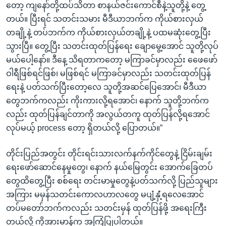
တော့ ကျနော်တို့ထပ်သိတာ စာနယ်ဇင်းကောင်စီနဲ့သူတို့နဲ့ တွေ့
တယ်။ ပြီးရင် သတင်းသမား မီဒီယာဘက်က ကိုယ်စားလှယ်
တချို့နဲ့ တပ်ဘက်က ကိုယ်စားလှယ်တချို့နဲ့ ပထမဆုံးတွေ့ပြီး
သွားပြီ။ တွေ့ပြီး သတင်းထုတ်ပြန်ရေး ချောမွေ့အောင် သူတို့လုပ်
မယ်ပေါ့နော်။ ဒီနေ့ သိရတာကတော့ မကြာခင်မှာလည်း ဖေေဖော်
ဝါရီဖြစ်ရင်ဖြစ်၊ မဖြစ်ရင် မကြာခင်မှာလည်း သတင်းထုတ်ပြန်
ရေးနဲ့ ပတ်သက်ပြီးတော့လေ သူတို့အဆင်ပြေအောင်၊ မီဒီယာ
တွေဘက်ကလည်း ကိုးကားလို့ရအောင်၊ နောက် သူတို့ဘက်က
လည်း ထုတ်ပြန်ချင်တာကို အလွယ်တကူ ထုတ်ပြန်လို့ရအောင်
လုပ်မယ့် process တော့ ရှိတယ်လို့ ပြောတယ်။”
တိုင်းပြည်အတွင်း တိုင်းရင်းသားလက်နက်ကိုင်တွေနဲ့ ငြိမ်းချမ်း
ရေးဖော်ဆောင်နေမှုတွေ၊ နောက် နယ်မြေတွင်း အောက်ခြေတပ်
တွေထိတွေ့ပြီး စစ်ရေး တင်းမာမှုတွေနဲ့ပတ်သက်လို့ ပြည်သူများ
အကြား မမှန်သတင်းကောလဟာလတွေ မပျံ့နှံံ့ရလေအောင်
တပ်မတော်ဘက်ကလည်း သတင်းမှန် ထုတ်ပြန်ဖို့ အရေးကြီး
တယ်လို့ ကိုအားမာန်က အကြံပြုပါတယ်။