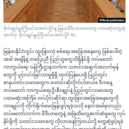
အ
သုတပဒေသာ အင်္ဂလိပ်စာ
ညွန်း
Learning English
စာမျက်နှာ
သို့
ဗွီအိုအေ လူမှုကွန်ယက်များ
ဗိုလ်ချုပ်မှူးကြီးမင်းအောင်လှိုင်နဲ့ မြန်မာမီဒီယာသမားတွေ ပထမဆုံးတွေ့ဆုံ
ကျော်
(ဓာတ်ပုံ- ဗိုလ်ချုပ်မှူးကြီးမင်းအောင်လှိုင် fb)
ကြည့်
ရန်
မြန်မာနိုင်ငံတွင်း ထူးခြားတဲ့ စစ်ရေးအခြေအနေတွေ ဖြစ်ပေါ်တဲ့
ဘာသာစကားများ
ရှာဖွေ
အခါ အချိန်နဲ့ တပြေးညီ ပြည်သူတွေသိရှိနိုင်ဖို့ တပ်မတော်
ရန်
ကာကွယ်ရေး ဝန်ကြီးဌာနဘက်က သတင်းအချက်အလက်မှန်
နေရာ
တွေကို ပွင့်လင်းမြင်သာမှုရှိရှိ ထုတ်ပြန်ပေးဖို့ ပြည်တွင်း
သို့
စာနယ်ဇင်းသမားတွေက တောင်းဆိုလိုက်ပါတယ်။ ဒီကနေ့
ကျော်
တပ်မတော် ကာကွယ်ရေးဦးစီးချုပ်နဲ့ ပြည်တွင်းသမားတွေ
ရန်
ပထမဆုံးအကြိမ် တပ်ပိုင်းဆိုင်ရာ ထူးခြားအခြေအနေတွေကို
ကာချုပ်ကို တိုက်ရိုက်မေးမြန်းခွင့်ရခဲ့သလို နောင်အခါမှာလည်း
တပ်မတော်ဘက်က မီဒီယာတွေနဲ့ အမြဲထိတွေ့ဆက်ဆံမှုတွေ လုပ်
နိုင်ဖို့ကို သတင်းသမားတွေ လိုလားနေကြတယ်လို့ တွေ့ဆုံခွင့်ရခဲ့