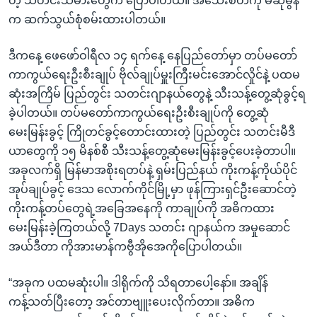
တဲ့ သတင်းသမားတွေက ပြောပါတယ်။ အသေးစိတ်ကို မဆုမွန်
က ဆက်သွယ်စုံစမ်းထားပါတယ်။
ဒီကနေ့ ဖေဖော်ဝါရီလ ၁၄ ရက်နေ့ နေပြည်တော်မှာ တပ်မတော်
ကာကွယ်ရေးဦးစီးချုပ် ဗိုလ်ချုပ်မှူးကြီးမင်းအောင်လှိုင်နဲ့ ပထမ
ဆုံးအကြိမ် ပြည်တွင်း သတင်းဂျာနယ်တွေနဲ့ သီးသန့်တွေ့ဆုံခွင့်ရ
ခဲ့ပါတယ်။ တပ်မတော်ကာကွယ်ရေးဦးစီးချုပ်ကို တွေ့ဆုံ
မေးမြန်းခွင့် ကြိုတင်ခွင့်တောင်းထားတဲ့ ပြည်တွင်း သတင်းမီဒီ
ယာတွေကို ၁၅ မိနစ်စီ သီးသန့်တွေ့ဆုံမေးမြန်းခွင့်ပေးခဲ့တာပါ။
အခုလက်ရှိ မြန်မာအစိုးရတပ်နဲ့ ရှမ်းပြည်နယ် ကိုးကန့်ကိုယ်ပိုင်
အုပ်ချုပ်ခွင့် ဒေသ လောက်ကိုင်မြို့မှာ ဖုန်ကြားရှင်ဦးဆောင်တဲ့
ကိုးကန့်တပ်တွေရဲ့အခြေအနေကို ကာချုပ်ကို အဓိကထား
မေးမြန်းခဲ့ကြတယ်လို့ 7Days သတင်း ဂျာနယ်က အမှုဆောင်
အယ်ဒီတာ ကိုအားမာန်ကဗွီအိုအေကိုပြောပါတယ်။
“အခုက ပထမဆုံးပါ။ ဒါရိုက်ကို သိရတာပေါ့နော်။ အချိန်
ကန့်သတ်ပြီးတော့ အင်တာဗျူးပေးလိုက်တာ။ အဓိက