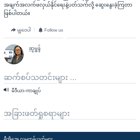
အချက်အလက်ဖလှယ်နိုင်ရေးနဲ့ပတ်သက်လို့ ဆွေးနွေးခဲ့ကြတာ
ဖြစ်ပါတယ်။
မျှဝေပါ
Follow us
ဆုမွန်
ဆက်စပ်သတင်းများ ...
မီဒီယာ-ကာချုပ်
အခြားဖတ်ရှုစရာများ
ဗွီအိုအေ လူမှုကွန်ယက်များ