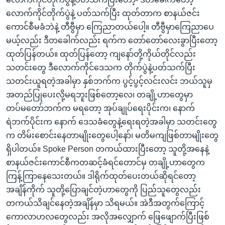
လောက်ကိုင်တိုက်ပွဲနဲ့ ပတ်သက်ပြီး ထုတ်တာက စာနယ်ဇင်း
ကောင်စီမခံဘဲနဲ့ တီဗွီမှာ ကြေညာတယ်ပေါ့။ တီဗွီမှာကြေညာပေ
မယ့်လည်း ဒီတခေါက်လည်း ရက်က တော်တော်လေးခွာပြီးတော့
ထုတ်ပြန်တယ်။ ထုတ်ပြန်တော့ ကျနော်တို့ကိုယ်တိုင်လည်း
သတင်းတွေ ဒီလောက်ကိုင်ဒေသက တိုက်ပွဲနဲ့ပတ်သက်ပြီး
သတင်းယူရတဲ့အခါမှာ နှစ်ဘက်က ပွင့်ပွင့်လင်းလင်း ဘယ်သူမှ
အတည်ပြုပေးလို့မရဘူးဖြစ်တော့လေ၊ တချို့ဟာတွေမှာ
တပ်မတော်ဘက်က မရတော့ အုပ်ချုပ်ရေးပိုင်းက၊ နောက်
ရဲဘက်ပိုင်းက နောက် ဒေသခံတွေနဲ့ရေးရတဲ့အခါမှာ သတင်းတွေ
က တိမ်းစောင်းနေတာမျိုးတွေပေါ့နော်၊ မတိမကျဖြစ်တာမျိုးတွေ
ရှိပါတယ်။ Spoke Person တကယ်ထားပြီးတော့ သူတို့အနေနဲ့
စာနယ်ဇင်းကောင်စီကတဆင့်ခံရင်တောင်မှ တချို့ဟာတွေက
ကြန့်ကြာနေသေးတယ်။ ဒါရိုက်ထုတ်ပေးတယ်ဆိုရင်တော့
အချိန်ကိုက် သူတို့ပြောချင်တဲ့ဟာတွေကို ပြည်သူတွေလည်း
တကယ်သိချင်နေတဲ့အချိန်မှာ သိရမယ်။ အဲဒီအတွက်ကြောင့်
ကောလာဟလတွေလည်း အလိုအလျှောက် ဖြေဖျောက်ပြီးဖြစ်