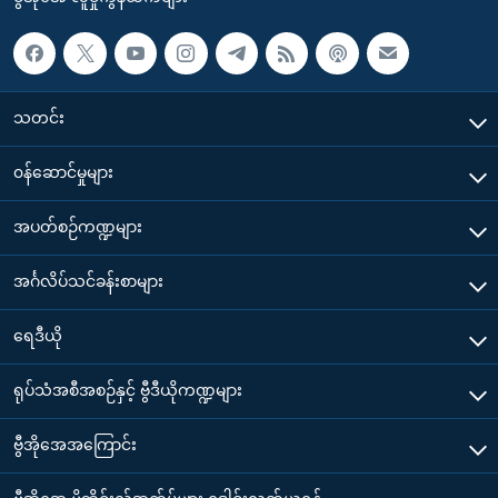
သတင်း
၀န်ဆောင်မှုများ
အပတ်စဉ်ကဏ္ဍများ
အင်္ဂလိပ်သင်ခန်းစာများ
ရေဒီယို
ရုပ်သံအစီအစဉ်နှင့် ဗွီဒီယိုကဏ္ဍများ
ဗွီအိုအေအကြောင်း