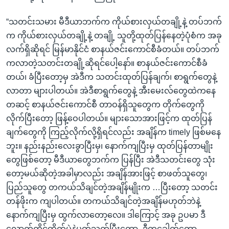
“သတင်းသမား မီဒီယာဘက်က ကိုယ်စားလှယ်တချို့နဲ့ တပ်ဘက်
က ကိုယ်စားလှယ်တချို့နဲ့ တချို့ သူတို့ထုတ်ပြန်နေတဲ့ပုံစံက အခု
လက်ရှိဆိုရင် မြန်မာနိုင်ငံ စာနယ်ဇင်းကောင်စီခံတယ်။ တပ်ဘက်
ကလာတဲ့သတင်းတချို့ဆိုရင်ပေါ့နော်။ စာနယ်ဇင်းကောင်စီခံ
တယ်၊ ခံပြီးတော့မှ အဲဒီက သတင်းထုတ်ပြန်ချက်၊ စာရွက်တွေနဲ့
လာတာ များပါတယ်။ အဲဒီစာရွက်တွေနဲ့ အီးမေးလ်တွေထဲကနေ
တဆင့် စာနယ်ဇင်းကောင်စီ တာဝန်ရှိသူတွေက တိုက်တွေကို
လိုက်ပြီးတော့ ဖြန့်ဝေပါတယ်။ များသောအားဖြင့်က ထုတ်ပြန်
ချက်တွေကို ကြည့်လိုက်လို့ရှိရင်လည်း အချိန်က timely ဖြစ်မနေ
ဘူး။ နည်းနည်းလေးခွာပြီးမှ၊ နောက်ကျပြီးမှ ထုတ်ပြန်တာမျိုး
တွေဖြစ်တော့ မီဒီယာတွေဘက်က ပြန်ပြီး အဲဒီသတင်းတွေ သုံး
တော့မယ်ဆိုတဲ့အခါမှာလည်း အချိန်အားဖြင့် စာဖတ်သူတွေ၊
ပြည်သူတွေ တကယ်သိချင်တဲ့အချိန်မျိုးက …ပြီးတော့ သတင်း
တန်ဖိုးက ကျပါတယ်။ တကယ်သိချင်တဲ့အချိန်မဟုတ်ဘဲနဲ့
နောက်ကျပြီးမှ ထွက်လာတော့လေ။ ဒါကြောင့် အခု ဥပမာ ဒီ
လောက်ကိုင်တိုက်ပွဲနဲ့ပတ်သက်ပြီးတော့- ဒီတခေါက်တော့