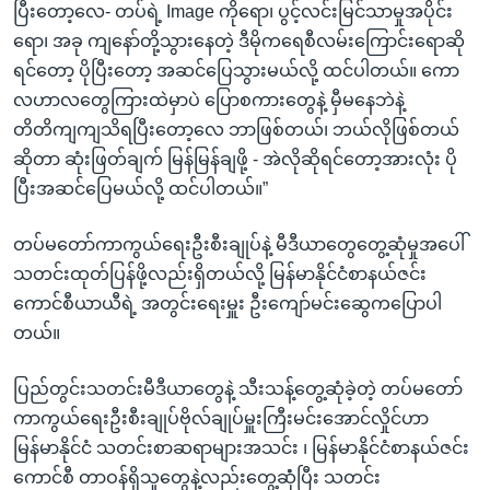
ပြီးတော့လေ- တပ်ရဲ့ Image ကိုရော၊ ပွင့်လင်းမြင်သာမှုအပိုင်း
ရော၊ အခု ကျနော်တို့သွားနေတဲ့ ဒီမိုကရေစီလမ်းကြောင်းရောဆို
ရင်တော့ ပိုပြီးတော့ အဆင်ပြေသွားမယ်လို့ ထင်ပါတယ်။ ကော
လဟာလတွေကြားထဲမှာပဲ ပြောစကားတွေနဲ့ မှီမနေဘဲနဲ့
တိတိကျကျသိရပြီးတော့လေ ဘာဖြစ်တယ်၊ ဘယ်လိုဖြစ်တယ်
ဆိုတာ ဆုံးဖြတ်ချက် မြန်မြန်ချဖို့ - အဲလိုဆိုရင်တော့အားလုံး ပို
ပြီးအဆင်ပြေမယ်လို့ ထင်ပါတယ်။”
တပ်မတော်ကာကွယ်ရေးဦးစီးချုပ်နဲ့ မီဒီယာတွေတွေ့ဆုံမှုအပေါ်
သတင်းထုတ်ပြန်ဖို့လည်းရှိတယ်လို့ မြန်မာနိုင်ငံစာနယ်ဇင်း
ကောင်စီယာယီရဲ့ အတွင်းရေးမှူး ဦးကျော်မင်းဆွေကပြောပါ
တယ်။
ပြည်တွင်းသတင်းမီဒီယာတွေနဲ့ သီးသန့်တွေ့ဆုံခဲ့တဲ့ တပ်မတော်
ကာကွယ်ရေးဦးစီးချုပ်ဗိုလ်ချုပ်မှူးကြီးမင်းအောင်လှိုင်ဟာ
မြန်မာနိုင်ငံ သတင်းစာဆရာများအသင်း ၊ မြန်မာနိုင်ငံစာနယ်ဇင်း
ကောင်စီ တာဝန်ရှိသူတွေနဲ့လည်းတွေ့ဆုံံပြီး သတင်း