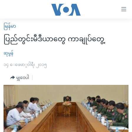
သုံး
ရ
လွယ်ကူ
မြန်မာ
မူလစာမျက်နှာ
စေ
ပြည်တွင်းမီဒီယာတွေ ကာချုပ်တွေ့
မြန်မာ
သည့်
ကမ္ဘာ့သတင်းများ
ဆုမွန်
Link
ဗွီဒီယို
နိုင်ငံတကာ
၁၄ ေဖေဖာ္၀ါရီ၊ ၂၀၁၅
များ
သတင်းလွတ်လပ်ခွင့်
အမေရိကန်
မျှဝေပါ
ပင်မ
ရပ်ဝန်းတခု လမ်းတခု အလွန်
တရုတ်
အကြောင်းအရာ
သို့
အင်္ဂလိပ်စာလေ့လာမယ်
အစ္စရေး-ပါလက်စတိုင်း
ကျော်
အပတ်စဉ်ကဏ္ဍများ
အမေရိကန်သုံးအီဒီယံ
ကြည့်
ရေဒီယိုနှင့်ရုပ်သံ အချက်အလက်များ
မကြေးမုံရဲ့ အင်္ဂလိပ်စာ
ရေဒီယို
ရန်
ပင်မ
ရေဒီယို/တီဗွီအစီအစဉ်
ရုပ်ရှင်ထဲက အင်္ဂလိပ်စာ
တီဗွီ