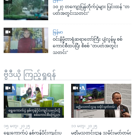
၁၀၂၇ တကျော့ပြန်တိုက်ပွဲများ ပြင်းထန် “တ
ပတ်အတွင်းသတင်း”
မြန်မာ
ဝင်းနိမ္မိတာရုံဆရာတော်ကြီး ပျံလွန်မှု စစ်
ကောင်စီထပ်ပြီး စိစစ် “တပတ်အတွင်း
သတင်း”
ဗွီဒီယို ကြည့်ရှုရန်
၁၅ မတ္၊ ၂၀၂၅
၁၁ မတ္၊ ၂၀၂၅
ရွေးကောက်ပွဲ နှစ်ကုန်ပိုင်းကျင်းပ
မဇ္ဈိမသတင်းဌာန သမိုင်းမှတ်တမ်း