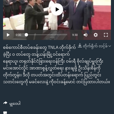
အ
သုတပဒေသာ အင်္ဂလိပ်စာ
ညွန်း
Learning English
No media source currently available
စာမျက်နှာ
သို့
ဗွီအိုအေ လူမှုကွန်ယက်များ
ကျော်
0:00
9:30
ကြည့်
ရန်
တိုက်ရိုက် လင့်ခ်
ဘာသာစကားများ
စစ်ကောင်စီတပ်စခန်းတွေ TNLA တိုက်ခိုက်
ရှာဖွေ
ခဲ့ပြီး ဝ တပ်တွေ တန့်ယန်းမြို့ဝင်ရောက်
ရန်
နေရာယူ၊ တရုတ်နိုင်ငံခြားရေးဝန်ကြီး ဝမ်းရီ ဗိုလ်ချုပ်မှူးကြီး
နေရာ
မင်းအောင်လှိုင် အာဏာစွန့်လွှတ်ရေး နားချဖို့ ဦးသိန်းစိန်ကို
သို့
တိုက်တွန်း၊ ဒီလို တပတ်အတွင်းထိပ်တန်းရောက် ပြည်တွင်း
ကျော်
သတင်းတွေကို မခင်လေးနဲ့ ကိုဝင်းခန့်မောင် တင်ပြထားပါတယ်။
ရန်
မျှဝေပါ