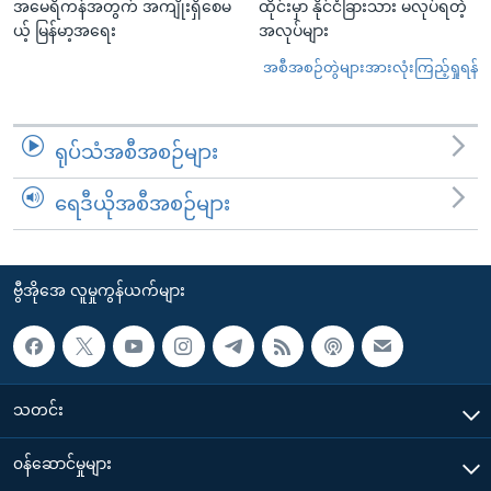
အမေရိကန်အတွက် အကျိုးရှိစေမ
ထိုင်းမှာ နိုင်ငံခြားသား မလုပ်ရတဲ့
ယ့် မြန်မာ့အရေး
အလုပ်များ
အစီအစဉ်တွဲများအားလုံးကြည့်ရှုရန်
ရုပ်သံအစီအစဉ်များ
ရေဒီယိုအစီအစဉ်များ
ဗွီအိုအေ လူမှုကွန်ယက်များ
သတင်း
၀န်ဆောင်မှုများ