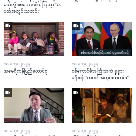
မယ်လို့ စစ်ကောင်စီ ကြေညာ “တ
ပတ်အတွင်းသတင်း”
၀၈ မတ္၊ ၂၀၂၅
၀၈ မတ္၊ ၂၀၂၅
အမေရိကန်ပြည်ထောင်စု
စစ်ကောင်စီအကြီးအကဲ ရုရှား
ခရီးစဉ် “တပတ်အတွင်းသတင်း”
၀၁ မတ္၊ ၂၀၂၅
၀၁ မတ္၊ ၂၀၂၅