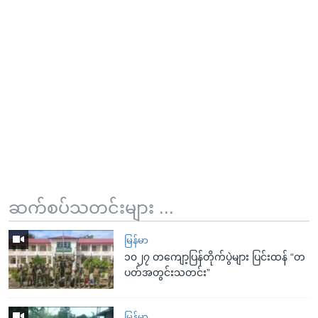
ဆက်စပ်သတင်းများ ...
မြန်မာ
၁၀၂၇ တကျော့ပြန်တိုက်ပွဲများ ပြင်းထန် “တ
ပတ်အတွင်းသတင်း”
မြန်မာ