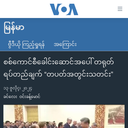
သုံး
ရ
လွယ်ကူ
မြန်မာ
မူလစာမျက်နှာ
စေ
မြန်မာ
ဗွီဒီယို ကြည့်ရှုရန်
အကြောင်း
သည့်
ကမ္ဘာ့သတင်းများ
Link
စစ်ကောင်စီခေါင်းဆောင်အပေါ် တရုတ်
ဗွီဒီယို
နိုင်ငံတကာ
များ
သတင်းလွတ်လပ်ခွင့်
အမေရိကန်
ရပ်တည်ချက် “တပတ်အတွင်းသတင်း”
ပင်မ
ရပ်ဝန်းတခု လမ်းတခု အလွန်
တရုတ်
အကြောင်းအရာ
၁၃ ဇူလိုင္၊ ၂၀၂၄
သို့
အင်္ဂလိပ်စာလေ့လာမယ်
အစ္စရေး-ပါလက်စတိုင်း
ခင်လေး
ဝင်းခန့်မောင်
ကျော်
အပတ်စဉ်ကဏ္ဍများ
အမေရိကန်သုံးအီဒီယံ
ကြည့်
ရေဒီယိုနှင့်ရုပ်သံ အချက်အလက်များ
မကြေးမုံရဲ့ အင်္ဂလိပ်စာ
ရေဒီယို
ရန်
ပင်မ
ရေဒီယို/တီဗွီအစီအစဉ်
ရုပ်ရှင်ထဲက အင်္ဂလိပ်စာ
တီဗွီ