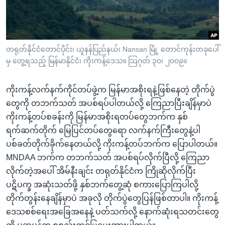
အ
သုတပဒေသာ အင်္ဂလိပ်စာ
ညွန်း
Learning English
စာမျက်နှာ
သို့
ဗွီအိုအေ လူမှုကွန်ယက်များ
တရုတ်နိုင်ငံတောင်ပိုင်း၊ ယူနန်ပြည်နယ်၊ Nansan မြို့ တောင်ကုန်းတခုပေါ်
ကျော်
မှ တွေ့ရသည့် မြန်မာနိုင်ငံ၊ ကိုးကန့်ဒေသ။ သြဂုတ် ၃၀၊ ၂၀၀၉။
ကြည့်
ရန်
ကိုးကန့်လက်နက်ကိုင်တပ်ဖွဲ့က မြန်မာအစိုးရနဲ့ဖြစ်နေတဲ့ တိုက်ပွဲ
ဘာသာစကားများ
ရှာဖွေ
တွေကို တဘက်သတ် အပစ်ရပ်ပါတယ်လို့ ကြေညာပြီးချိန်မှာပဲ
ရန်
ကိုးကန့်တပ်စခန်းကို မြန်မာအစိုးရတပ်တွေဘက်က နှစ်
နေရာ
ရက်ဆက်တိုက် မြေပြင်တပ်တွေရော လက်နက်ကြီးတွေနဲ့ပါ
သို့
ပစ်ခတ်တိုက်ခိုက်နေတယ်လို့ ကိုးကန့်တပ်ဘက်က ပြောပါတယ်။
ကျော်
MNDAA ဘက်က တဘက်သတ် အပစ်ရပ်လိုက်ပြီလို့ ကြေညာ
ရန်
လိုက်တဲ့အပေါ် အိမ်နီးချင်း တရုတ်နိုင်ငံက ကြိုဆိုလိုက်ပြီး
ပဋိပက္ခ အဆုံးသတ်ဖို့ နှစ်ဘက်တွေ့ဆုံ စကားပြောကြပါလို့
တိုက်တွန်းနေချိန်မှာပဲ အခုလို တိုက်ပွဲတွေပြန်ဖြစ်တာပါ။ ကိုးကန့်
ဒေသစစ်ရေးအခြေအနေနဲ့ ပတ်သက်လို့ နောက်ဆုံးရသတင်းတွေ