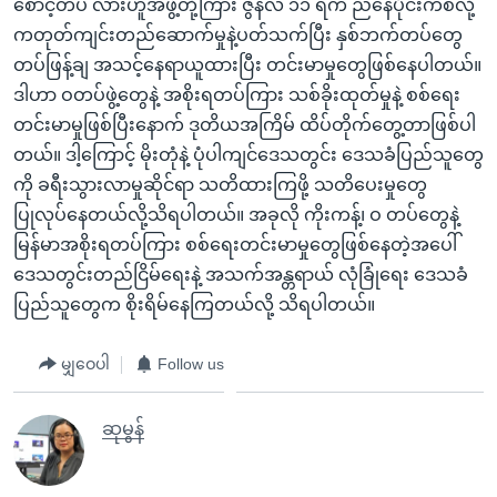
စောင့်တပ် လားဟူအဖွဲ့တို့ကြား ဇွန်လ ၁၁ ရက် ညနေပိုင်းကစလို့
ကတုတ်ကျင်းတည်ဆောက်မှုနဲ့ပတ်သက်ပြီး နှစ်ဘက်တပ်တွေ
တပ်ဖြန့်ချ အသင့်နေရာယူထားပြီး တင်းမာမှုတွေဖြစ်နေပါတယ်။
ဒါဟာ ဝတပ်ဖွဲ့တွေနဲ့ အစိုးရတပ်ကြား သစ်ခိုးထုတ်မှုနဲ့ စစ်ရေး
တင်းမာမှုဖြစ်ပြီးနောက် ဒုတိယအကြိမ် ထိပ်တိုက်တွေ့တာဖြစ်ပါ
တယ်။ ဒါ့ကြောင့် မိုးတုံနဲ့ ပုံပါကျင်ဒေသတွင်း ဒေသခံပြည်သူတွေ
ကို ခရီးသွားလာမှုဆိုင်ရာ သတိထားကြဖို့ သတိပေးမှုတွေ
ပြုလုပ်နေတယ်လို့သိရပါတယ်။ အခုလို ကိုးကန့်၊ ဝ တပ်တွေနဲ့
မြန်မာအစိုးရတပ်ကြား စစ်ရေးတင်းမာမှုတွေဖြစ်နေတဲ့အပေါ်
ဒေသတွင်းတည်ငြိမ်ရေးနဲ့ အသက်အန္တရာယ် လုံခြုံရေး ဒေသခံ
ပြည်သူတွေက စိုးရိမ်နေကြတယ်လို့ သိရပါတယ်။
မျှဝေပါ
Follow us
ဆုမွန်