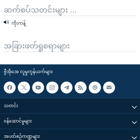
ဆက်စပ်သတင်းများ ...
ကိုးကန့်
အခြားဖတ်ရှုစရာများ
ဗွီအိုအေ လူမှုကွန်ယက်များ
သတင်း
၀န်ဆောင်မှုများ
အပတ်စဉ်ကဏ္ဍများ