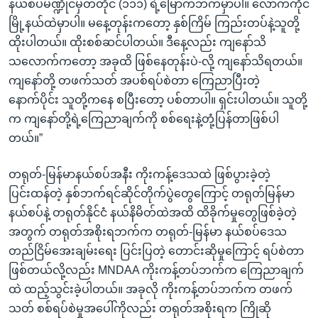
နယ်စပ်မဏ္ဍိုင်မှတ်တိုင် (၁၁၁) ရဲ့မြောက်ဘက်မှာပါ။ လောက်ကိုင်
မြို့နယ်ထဲမှာပါ။ မနေ့တုန်းကတော့ နှစ်ကြိမ် ကြည်းတပ်နဲ့သူတို့
ထိုးပါတယ်။ ထိုးစစ်ဆင်ပါတယ်။ ဒီနေ့လည်း ကျနော်သိ
သလောက်ကတော့ အခုထိ ဖြစ်နေတုန်းပဲ-လို့ ကျနော်သိရတယ်။
ကျနော်တို့ တဖက်သတ် အပစ်ရပ်စဲတာ ကြေညာပြီးတဲ့
နောက်ပိုင်း သူတို့ကနေ စပြီးတော့ ပစ်တာပါ။ ရှင်းပါတယ်။ သူတို့
က ကျနော်တို့ရဲ့ကြေညာချက်ကို စစ်ရေးနဲ့တုံ့ပြန်တာဖြစ်ပါ
တယ်။”
တရုတ်-မြန်မာနယ်စပ်အနီး ကိုးကန့်ဒေသထဲ ဖြစ်ပွားခဲ့တဲ့
ပြင်းထန်တဲ့ နှစ်ဘက်ရင်ဆိုင်တိုက်ပွဲတွေကြောင့် တရုတ်မြန်မာ
နယ်စပ်နဲ့ တရုတ်နိုင်ငံ နယ်နိမိတ်ထဲအထိ ထိခိုက်မှုတွေဖြစ်ခဲ့တဲ့
အတွက် တရုတ်အစိုးရဘက်က တရုတ်-မြန်မာ နယ်စပ်ဒေသ
တည်ငြိမ်အေးချမ်းရေး ပြင်းပြတဲ့ တောင်းဆိုမှုကြောင့် ရပ်စဲတာ
ဖြစ်တယ်လို့လည်း MNDAA ကိုးကန့်တပ်ဘက်က ကြေညာချက်
ထဲ ထည့်သွင်းခဲ့ပါတယ်။ အခုလို ကိုးကန့်တပ်ဘက်က တဖက်
သတ် စစ်ရပ်စဲမှုအပေါ်ကိုလည်း တရုတ်အစိုးရက ကြိုဆို