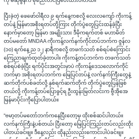
ကို မဆုမွန်က စုစည်းတင်ပြပေးထားပါတယ်။
ပြီးခဲ့တဲ့ ဖေဖော်ဝါရီလ ၉ ရက်နေ့ကစလို့ လေးလကျော် ကိုးကန့်
တပ်နဲ့ မြန်မာအစိုးရတပ်တို့ကြား တိုက်ပွဲတွေပြင်းထန်ခဲ့ပြီး
နောက်မှာတော့ မြန်မာ အမျိုးသား ဒီမိုကရက်တစ် မဟာမိတ်
တပ်မတော် MNDAA ကိုးကန့်လက်နက်ကိုင်တပ်ဘက်က ဇွန်လ
(၁၀) ရက်နေ့ ည ၁၂ နာရီကစလို့ တဖက်သတ် စစ်ရပ်စဲကြောင်း
ကြေညာချက်ထုတ်ခဲ့တာပါ။ ကိုးကန့်တပ်ဘက်က တဖက်သတ်
စစ်ရပ်စဲခဲ့ပြီး ရက်ပိုင်းအတွင်းမှာပဲ ကိုးကန့်ဒေသလောက်ကိုင်
ဘက်မှာ အစိုးရတပ်ဘက်က မြေပြင်တပ်နဲ့ လက်နက်ကြီးတွေနဲ့
ဆက်တိုက်ပစ်ခတ်လို့ နှစ်ရက်ဆက်တိုက် တိုက်ပွဲတွေပြန်ဖြစ်
တယ်လို့ ကိုးကန့်တပ်ပြောခွင့်ရ ဦးထွန်းမြတ်လင်းက ဗွီအိုအေ
မြန်မာပိုင်းကိုပြောပါတယ်။
“ဗမာ့တပ်မတော်ဘက်ကနေပြီးတော့မှ ထိုးစစ်ဆင်ပါတယ်။
လက်နက်ကြီးနဲ့ပစ်တယ်၊ ပြီးတော့ မြေပြင်ကြည်းတပ်လည်းထိုး
ပါတယ်ခင်ဗျ။ ဒီနေ့လည်း ထိုနည်းလည်းကောင်းပါပဲခင်ဗျ။