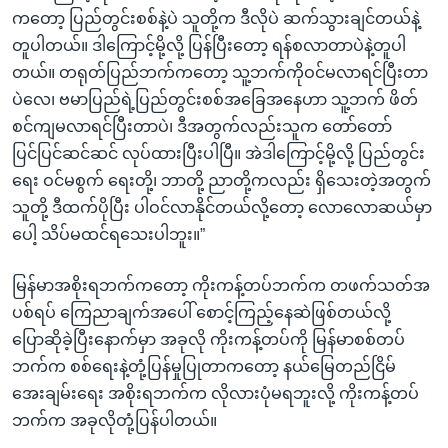
ကတော့ ပြည်တွင်းစစ်နဲ့ပဲ သူတို့က ဒီလိုပဲ ဆက်သွားချင်တယ်နဲ့
တူပါတယ်။ ဒါကြောင့်မို့လို့ ပြန်ပြီးတော့ ရန်စလာတာပဲနဲ့တူပါ
တယ်။ တရုတ်ပြည်ဘက်ကတော့ သူ့ဘက်ကိုဝင်မလာရင်ပြီးတာ
ပဲလေ၊ ဗမာပြည်ရဲ့ပြည်တွင်းစစ်အခြေအနေဟာ သူ့ဘက် ဖိတ်
စင်ကျမလာရင်ပြီးတာပဲ၊ ဒီအတွက်လည်းသူက တော်တော်
ပြင်ပြင်ဆင်ဆင် လုပ်ထားပြီးပါပြီ။ အဲဒါကြောင့်မို့လို့ ပြည်တွင်း
ရေး ဝင်မစွက် ရေးတို့၊ ဘာတို့ ညာတို့ကလည်း ရှိသေးတဲ့အတွက်
သူတို့ ဒီထက်ပိုပြီး ပါဝင်လာနိုင်တယ်လို့တော့ လောလောဆယ်မှာ
ပေါ့ သိပ်မထင်ရသေးပါဘူး။”
မြန်မာအစိုးရဘက်ကတော့ ကိုးကန့်တပ်ဘက်က တဖက်သတ်အ
ပစ်ရပ် ကြေညာချက်အပေါ် စောင့်ကြည့်နေဆဲဖြစ်တယ်လို့
ပြောဆိုခဲ့ပြီးနောက်မှာ အခုလို ကိုးကန့်တပ်ကို မြန်မာစစ်တပ်
ဘက်က စစ်ရေးနဲ့တုံ့ပြန်မှုပြုတာကတော့ နယ်မြေတည်ငြိမ်
အေးချမ်းရေး အစိုးရဘက်က လိုလားပုံမရဘူးလို့ ကိုးကန့်တပ်
ဘက်က အခုလိုတုံ့ပြန်ပါတယ်။