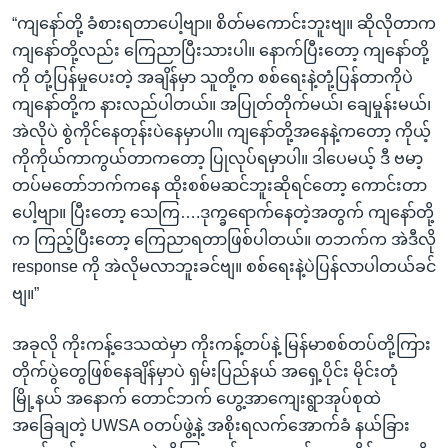
“ကျနော်တို့ ခံစားရတာပေါ့ဗျာ။ စိတ်မကောင်းဘူးဗျ။ ဆိုလိုတာက
ကျနော်တို့လည်း ကြေညာပြီးသားပါ။ နောက်ပြီးတော့ ကျနော်တို့
ကို တုံ့ပြန်မှုပေးတဲ့ အချိန်မှာ သူတို့က စစ်ရေးနဲ့တုံ့ပြန်တာကိုပဲ
ကျနော်တို့က နားလည်ပါတယ်။ အပြုတ်တိုက်မယ်၊ ချေမှုန်းမယ်၊
အဲလိုပဲ စွဲကိုင်နေတုန်းပဲနေမှာပါ။ ကျနော်တို့အနေနဲ့ကတော့ ကိုယ့်
ကိုကိုယ်ကာကွယ်တာကတော့ ပြုလုပ်ရမှာပါ။ ဒါပေမယ့် ဒီ ဗမာ့
တပ်မတော်ဘက်ကနေ ထိုးစစ်မဆင်ဘူးဆိုရင်တော့ ကောင်းတာ
ပေါ့ဗျာ။ ပြီးတော့ သေကြ….ဒုက္ခရောက်နေတဲ့အတွက် ကျနော်တို့
က ကြည့်ပြီးတော့ ကြေညာရတာဖြစ်ပါတယ်။ တဘက်က အဲဒီလို
response ကို အဲလိုမလာဘူးခင်ဗျ။ စစ်ရေးနဲ့ပဲပြန်လာပါတယ်ခင်
ဗျ။”
အခုလို ကိုးကန့်ဒေသထဲမှာ ကိုးကန့်တပ်နဲ့ မြန်မာစစ်တပ်တို့ကြား
တိုက်ပွဲတွေဖြစ်နေချိန်မှာပဲ ရှမ်းပြည်နယ် အရှေ့ပိုင်း မိုင်းတုံ
မြို့နယ် အနောက် တောင်ဘက် ဟွေ့အာကျေးရွာအုပ်စုထဲ
အခြေချတဲ့ UWSA ဝတပ်ဖွဲ့နဲ့ အစိုးရလက်အောက်ခံ နယ်ခြား