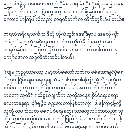
ကြောင်းနဲ့ နယ်စပ်ဒေသတည်ငြိမ်အေးချမ်းပြီး ပုံမှန်အခြေအနေ
ပြန်ရောက်စေရေး ပဋိပက္ခတွေ အဆုံးသတ်ဖို့ နှစ်ဘက်တွေ့ဆုံ
စကားပြောကြပါလို့လည်း တရုတ်ဘက်က တိုက်တွန်းခဲ့ပါတယ်။
တရုတ်အစိုးရဘက်က ဒီလို တိုက်တွန်းနေချိန်မှာပဲ အခုလို ကိုး
ကန့်တပ်တွေကို အစိုးရတပ်ဘက်က တိုက်ခိုက်နေတဲ့အပေါ်
တရုတ်နိုင်ငံအခြေစိုက် မြန်မာ့စစ်ရေးအကဲခတ် ဒေါက်တာ လှ
ကျော်ဇောက အခုလိုသုံးသပ်ပါတယ်။
“ကျမကြည့်တာတော့ ဗမာ့တပ်မတော်ဘက်က စစ်အေးချင်ပုံမရ
ပါဘူး။ ငြိမ်းချမ်းရေးရချင်ပုံမရပါဘူး။ ဒါကြောင့်မို့လို့ သူတို့က
စစ်မီးတွေကို တကွက်ပြီး တကွက် ဖော်နေတာ။ ကိုးကန့်ဘက်
ကတော့ သူတို့ရဲ့ရည်ရွယ်ချက်က သူတို့အနေနဲ့ နိုင်ငံရေးနေရာ
လေးတနေရာ ပြန်ရဖို့ပဲ စဉ်းစားတာဖြစ်တာကိုး။ ဒါကြောင့်မို့လို့
သူတို့ တဖက်သတ် စစ်ရပ်စဲရေးတွေ၊ ဘာတွေလုပ်တာလည်း သူ
တို့ပြောတဲ့အတိုင်းပဲလေ၊ တရုတ်ပြည်ရဲ့ဖိအားလည်းပါတာပေါ့၊
အဲဒါကြောင့်လုပ်တာ။ ဒါပေမယ့် ဗမာအစိုးရ၊ ဗမာ့တပ်မတော်