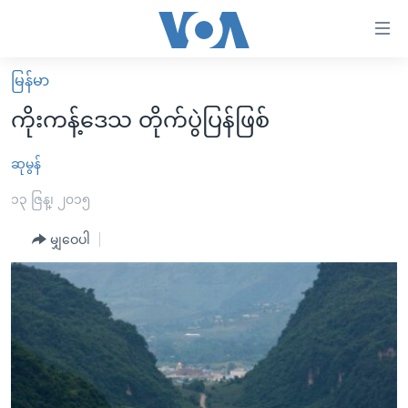
သုံး
ရ
လွယ်ကူ
မြန်မာ
မူလစာမျက်နှာ
စေ
ကိုးကန့်ဒေသ တိုက်ပွဲပြန်ဖြစ်
မြန်မာ
သည့်
ကမ္ဘာ့သတင်းများ
ဆုမွန်
Link
ဗွီဒီယို
နိုင်ငံတကာ
၁၃ ဇြန္၊ ၂၀၁၅
များ
သတင်းလွတ်လပ်ခွင့်
အမေရိကန်
မျှဝေပါ
ပင်မ
ရပ်ဝန်းတခု လမ်းတခု အလွန်
တရုတ်
အကြောင်းအရာ
သို့
အင်္ဂလိပ်စာလေ့လာမယ်
အစ္စရေး-ပါလက်စတိုင်း
ကျော်
အပတ်စဉ်ကဏ္ဍများ
အမေရိကန်သုံးအီဒီယံ
ကြည့်
ရေဒီယိုနှင့်ရုပ်သံ အချက်အလက်များ
မကြေးမုံရဲ့ အင်္ဂလိပ်စာ
ရေဒီယို
ရန်
ပင်မ
ရေဒီယို/တီဗွီအစီအစဉ်
ရုပ်ရှင်ထဲက အင်္ဂလိပ်စာ
တီဗွီ