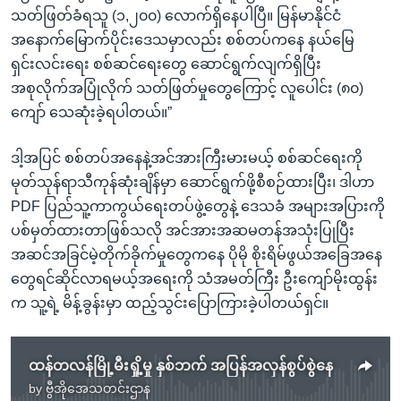
သတ်ဖြတ်ခံရသူ (၁,၂၀၀) လောက်ရှိနေပါပြီ။ မြန်မာနိုင်ငံ
အနောက်မြောက်ပိုင်းဒေသမှာလည်း စစ်တပ်ကနေ နယ်မြေ
ရှင်းလင်းရေး စစ်ဆင်ရေးတွေ ဆောင်ရွက်လျက်ရှိပြီး
အစုလိုက်အပြုံလိုက် သတ်ဖြတ်မှုတွေကြောင့် လူပေါင်း (၈၀)
ကျော် သေဆုံးခဲ့ရပါတယ်။”
ဒါ့အပြင် စစ်တပ်အနေနဲ့အင်အားကြီးမားမယ့် စစ်ဆင်ရေးကို
မုတ်သုန်ရာသီကုန်ဆုံးချိန်မှာ ဆောင်ရွက်ဖို့စီစဉ်ထားပြီး၊ ဒါဟာ
PDF ပြည်သူ့ကာကွယ်ရေးတပ်ဖွဲ့တွေနဲ့ ဒေသခံ အများအပြားကို
ပစ်မှတ်ထားတာဖြစ်သလို အင်အားအဆမတန်အသုံးပြုပြီး
အဆင်အခြင်မဲ့တိုက်ခိုက်မှုတွေကနေ ပိုမို စိုးရိမ်ဖွယ်အခြေအနေ
တွေရင်ဆိုင်လာရမယ့်အရေးကို သံအမတ်ကြီး ဦးကျော်မိုးထွန်း
က သူ့ရဲ့ မိန့်ခွန်းမှာ ထည့်သွင်းပြောကြားခဲ့ပါတယ်ရှင်။
ထန်တလန်မြို့မီးရှို့မှု နှစ်ဘက် အပြန်အလှန်စွပ်စွဲနေ
by
ဗွီအိုအေသတင်းဌာန
No media source currently available