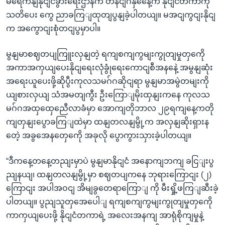
မရေိကနျနိုငျငံခွားရေးဌာနက တနငျ်ဂနှနေေ့က နိုငျငံတကာကို
သတိပေး ကွေ ညာခကြျထုတျပွနျခဲ့ပါတယျ။ မအငျကွငျးနိုငျ
က အကွောငျးစုံတငျပွမှာပါ။
မွနျမာစဈတပျကြူးလှနျတဲ့ ရကျစကျကွမျးကွုတျမှုတှကေို
အကာအကှယျပေးနိုငျရေးလုံခွုံရေးကောငျစီအနနေဲ့ အမွနျဆုံး
အရေးယူပေးဖို့ဆိုပွီးကုလသမဂ်ဂဆိုငျရာ မွနျမာအမွဲတမျးကို
ယျစားလှယျ သံအမတျကွီး ဦးကြောျမိုးထှနျးကနေ ကုလသ
မဂ်ဂအထှထှေညေီလာခံမှာ အောကျတိုဘာလ ၂၉ရကျနေ့ကတို
ကျတှနျးပွောခကြျထဲမှာ ထနျတလနျမွို့က အလှနျဆိုးရှားန
တေဲ့ အခွအေနတှေကေို အခုလို ပွောကွားသှားခဲ့ပါတယျ။
“ဒီကနေ့တနေ့တညျးမှာပဲ မွနျမာနိုငျငံ အနောကျဘကျ ခငြျးပွ
ညျနယျ၊ ထနျတလနျမွို့မှာ စဈတပျကနေ ဘုရားကြောငျး (၂)
ကြောငျး အပါအဝငျ အိမျခွတေရာကြောျ ကို မီးရှို့ဖကြျဆီးခဲ့
ပါတယျ။ ပွညျသူတှအေပေါျ ရကျစကျကွမျးကွုတျမှုတှကေို
ကာကှယျပေးဖို့ နိုငျငံတကာရဲ့ အလေးအနကျ အာရုံစိုကျမှုနဲ့