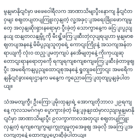
မွနျမာနိုငျငံမှာ ဖဖေဝေါရီလက အာဏာသိမျးပွီးနောကျ နိုငျငံတ
ဝှမျး စဈတပျတပျကြူးလှနျတဲ့ လူ့အခှင့ျအရေးခြိုးဖောကျမှု
တှေ အလှနျဆိုးရှားနရောမှာ ပွီးခဲ့တဲ့ သောကွာနေ့က ခငြျးပွညျ
နယျ ထနျတလနျမွို့ကို မီးရှို့ဖကြျဆီးတဲ့လုပျရပျဟာ မွနျမာစ
ဈတပျအနနေဲ့ မိမိပွညျသူတှရေဲ့ ကောငျးကြိုးနဲ့ အသကျအန်တ
ရာယျကို လုံး၀ ထည့ျမတှကျပဲ နအေိမျတှနေဲ့ ကိုးကှယျဆု
တောငျးရာနရောတှကေို ရကျရကျစကျစကျဖကြျဆီးခဲ့တာဖွဈ
ပွီး အမရေိကနျပွညျထောငျစုအနနေဲ့ ရှုတျခကြွောငျး အမရေိက
နျနိုငျငံခွားရေးဌာနက မနေ့က ကွညောခကြျထုတျပွနျခဲ့ပါတ
ယျ။
သံအမတျကွီး ဦးကြောျမိုးထှနျးရဲ့ အောကျတိုဘာလ ၂၉ရကျ
နေ့ ကုလသမဂ်ဂမှာ ပွောကွားခဲ့တဲ့ မိန့ျခှနျးထဲမှာလညျးမွနျမာနို
ငျငံမှာ အာဏာသိမျးပွီး ၉လကွာကာလအတှငျး စဈတပျကြူး
လှနျတဲ့ ရကျစကျကွမျးကွုတျမှုတှအေဖွဈ အခုလို အခကြျအ
လကျတှနေဲ့ ထောကျပွပွောဆိုခဲ့ပါတယျ။