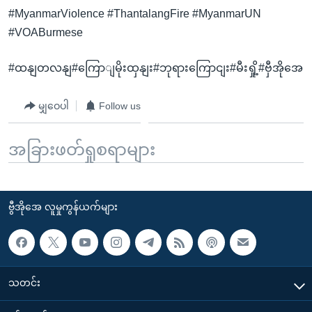
#MyanmarViolence #ThantalangFire #MyanmarUN
#VOABurmese
#ထနျတလနျ#ကြောျမိုးထှနျး#ဘုရားကြောငျး#မီးရှို့#ဗှီအိုအေ
မျှဝေပါ
Follow us
အခြားဖတ်ရှုစရာများ
ဗွီအိုအေ လူမှုကွန်ယက်များ
သတင်း