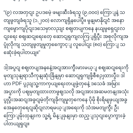
“(၉) လအတှငျး ဥပဒမေဲ့ ဖမျးဆီးခံရသူ (၉,၀၀၀) ကြောျနဲ့ သ
တျဖွတျခံရသူ (၁,၂၀၀) လောကျရှိနပေါပွီ။ မွနျမာနိုငျငံ အနော
ကျမွောကျပိုငျးဒသေမှာလညျး စဈတပျကနေ နယျမွရှေငျးလ
ငျးရေး စဈဆငျရေးတှေ ဆောငျရှကျလကြျရှိပွီး အစုလိုကျအ
ပွုံလိုကျ သတျဖွတျမှုတှကွေောင့ျ လူပေါငျး (၈၀) ကြောျ သ
ဆေုံးခဲ့ရပါတယျ။”
ဒါ့အပွငျ စဈတပျအနနေဲ့အငျအားကွီးမားမယ့ျ စဈဆငျရေးကို
မုတျသုနျရာသီကုနျဆုံးခြိနျမှာ ဆောငျရှကျဖို့စီစဉျထားပွီး၊ ဒါ
ဟာ PDF ပွညျသူ့ကာကှယျရေးတပျဖှဲ့တှနေဲ့ ဒသေခံ အမြား
အပွားကို ပဈမှတျထားတာဖွဈသလို အငျအားအဆမတနျအသုံး
ပွုပွီးအဆငျအခွငျမဲ့တိုကျခိုကျမှုတှကေနေ ပိုမို စိုးရိမျဖှယျအခွ
အေနတှေရေငျဆိုငျလာရမယ့ျအရေးကို သံအမတျကွီး ဦး
ကြောျမိုးထှနျးက သူ့ရဲ့ မိန့ျခှနျးမှာ ထည့ျသှငျးပွောကွားခဲ့
ပါတယျရှငျ။