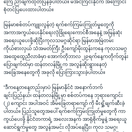
ကြေ ညာချက်ထုတ်ပြန်ခဲ့ပါတယ်။ မအင်ကြင်းနိုင်က အကြောင်း
စုံတင်ပြပေးထားပါတယ်။
မြန်မာစစ်တပ်ကျူးလွန်တဲ့ ရက်စက်ကြမ်းကြုတ်မှုတွေကို
အကာအကွယ်ပေးနိုင်ရေးလုံခြုံရေးကောင်စီအနေနဲ့ အမြန်ဆုံး
အရေးယူပေးဖို့ဆိုပြီးကုလသမဂ္ဂဆိုင်ရာ မြန်မာအမြဲတမ်း
ကိုယ်စားလှယ် သံအမတ်ကြီး ဦးကျော်မိုးထွန်းကနေ ကုလသမဂ္ဂ
အထွေထွေညီလာခံမှာ အောက်တိုဘာလ ၂၉ရက်နေ့ကတိုက်တွန်း
ပြောချက်ထဲမှာ ထန်တလန်မြို့က အလွန်ဆိုးရွားနေတဲ့
အခြေအနေတွေကို အခုလို ပြောကြားသွားခဲ့ပါတယ်။
“ဒီကနေ့တနေ့တည်းမှာပဲ မြန်မာနိုင်ငံ အနောက်ဘက်
ချင်းပြည်နယ်၊ ထန်တလန်မြို့မှာ စစ်တပ်ကနေ ဘုရားကျောင်း
(၂) ကျောင်း အပါအဝင် အိမ်ခြေတရာကျော် ကို မီးရှို့ဖျက်ဆီးခဲ့
ပါတယ်။ ပြည်သူတွေအပေါ် ရက်စက်ကြမ်းကြုတ်မှုတွေကို ကာ
ကွယ်ပေးဖို့ နိုင်ငံတကာရဲ့ အလေးအနက် အာရုံစိုက်မှုနဲ့ အရေးယူ
ဆောင်ရွက်မှုတွေ အလွန်အမင်း လိုအပ်နေပြီး၊ ကုလ သမဂ္ဂ၊