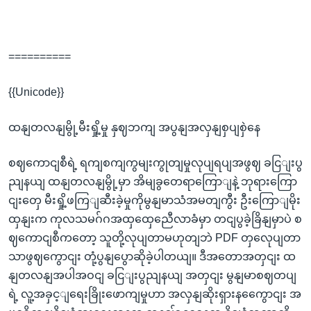
==========
{{Unicode}}
ထနျတလနျမွို့မီးရှို့မှု နှဈဘကျ အပွနျအလှနျစှပျစှဲနေ
စဈကောငျစီရဲ့ ရကျစကျကွမျးကွုတျမှုလုပျရပျအဖွဈ ခငြျးပွ
ညျနယျ ထနျတလနျမွို့မှာ အိမျခွတေရာကြောျနဲ့ ဘုရားကြော
ငျးတှေ မီးရှို့ဖကြျဆီးခဲ့မှုကိုမွနျမာသံအမတျကွီး ဦးကြောျမိုး
ထှနျးက ကုလသမဂ်ဂအထှထှေညေီလာခံမှာ တငျပွခဲ့ခြိနျမှာပဲ စ
ဈကောငျစီကတော့ သူတို့လုပျတာမဟုတျဘဲ PDF တှလေုပျတာ
သာဖွဈကွောငျး တုံ့ပွနျပွောဆိုခဲ့ပါတယျ။ ဒီအတောအတှငျး ထ
နျတလနျအပါအဝငျ ခငြျးပွညျနယျ အတှငျး မွနျမာစဈတပျ
ရဲ့ လူ့အခှင့ျရေးခြိုးဖောကျမှုဟာ အလှနျဆိုးရှားနကွေောငျး အ