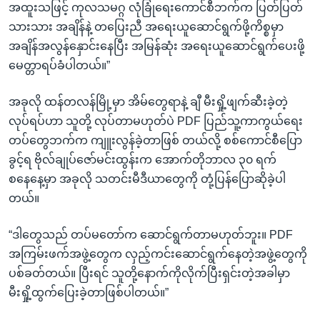
အထူးသဖြင့် ကုလသမဂ္ဂ လုံခြုံရေးကောင်စီဘက်က ပြတ်ပြတ်
သားသား အချိန်နဲ့ တပြေးညီ အရေးယူဆောင်ရွက်ဖို့ကိစ္စမှာ
အချိန်အလွန်နှောင်းနေပြီး အမြန်ဆုံး အရေးယူဆောင်ရွက်ပေးဖို့
မေတ္တာရပ်ခံပါတယ်။”
အခုလို ထန်တလန်မြို့မှာ အိမ်တွေရာနဲ့ ချီ မီးရှို့ဖျက်ဆီးခဲ့တဲ့
လုပ်ရပ်ဟာ သူတို့ လုပ်တာမဟုတ်ပဲ PDF ပြည်သူ့ကာကွယ်ရေး
တပ်တွေဘက်က ကျူးလွန်ခဲ့တာဖြစ် တယ်လို့ စစ်ကောင်စီပြော
ခွင့်ရ ဗိုလ်ချုပ်ဇော်မင်းထွန်းက အောက်တိုဘာလ ၃၀ ရက်
စနေနေ့မှာ အခုလို သတင်းမီဒီယာတွေကို တုံ့ပြန်ပြောဆိုခဲ့ပါ
တယ်။
“ဒါတွေသည် တပ်မတော်က ဆောင်ရွက်တာမဟုတ်ဘူး။ PDF
အကြမ်းဖက်အဖွဲ့တွေက လှည့်ကင်းဆောင်ရွက်နေတဲ့အဖွဲ့တွေကို
ပစ်ခတ်တယ်။ ပြီးရင် သူတို့နောက်ကိုလိုက်ပြီးရှင်းတဲ့အခါမှာ
မီးရှို့ထွက်ပြေးခဲ့တာဖြစ်ပါတယ်။”