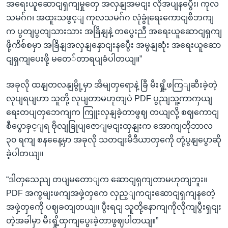
အရေးယူဆောငျရှကျမှုတှေ အလှနျအမငျး လိုအပျနပွေီး၊ ကုလ
သမဂ်ဂ၊ အထူးသဖွင့ျ ကုလသမဂ်ဂ လုံခွုံရေးကောငျစီဘကျ
က ပွတျပွတျသားသား အခြိနျနဲ့ တပွေးညီ အရေးယူဆောငျရှကျ
ဖို့ကိစ်စမှာ အခြိနျအလှနျနှောငျးနပွေီး အမွနျဆုံး အရေးယူဆော
ငျရှကျပေးဖို့ မတေ်တာရပျခံပါတယျ။”
အခုလို ထနျတလနျမွို့မှာ အိမျတှရောနဲ့ ခြီ မီးရှို့ဖကြျဆီးခဲ့တဲ့
လုပျရပျဟာ သူတို့ လုပျတာမဟုတျပဲ PDF ပွညျသူ့ကာကှယျ
ရေးတပျတှဘေကျက ကြူးလှနျခဲ့တာဖွဈ တယျလို့ စဈကောငျ
စီပွောခှင့ျရ ဗိုလျခြုပျဇောျမငျးထှနျးက အောကျတိုဘာလ
၃၀ ရကျ စနနေေ့မှာ အခုလို သတငျးမီဒီယာတှကေို တုံ့ပွနျပွောဆို
ခဲ့ပါတယျ။
“ဒါတှသေညျ တပျမတောျက ဆောငျရှကျတာမဟုတျဘူး။
PDF အကွမျးဖကျအဖှဲ့တှကေ လှည့ျကငျးဆောငျရှကျနတေဲ့
အဖှဲ့တှကေို ပဈခတျတယျ။ ပွီးရငျ သူတို့နောကျကိုလိုကျပွီးရှငျး
တဲ့အခါမှာ မီးရှို့ထှကျပွေးခဲ့တာဖွဈပါတယျ။”