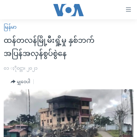
သုံး
ရ
လွယ်ကူ
မြန်မာ
မူလစာမျက်နှာ
စေ
ထန်တလန်မြို့မီးရှို့မှု နှစ်ဘက်
မြန်မာ
သည့်
အပြန်အလှန်စွပ်စွဲနေ
ကမ္ဘာ့သတင်းများ
Link
ဗွီဒီယို
နိုင်ငံတကာ
၀၁ ႏိုဝင္ဘာ၊ ၂၀၂၁
များ
သတင်းလွတ်လပ်ခွင့်
အမေရိကန်
ပင်မ
မျှဝေပါ
ရပ်ဝန်းတခု လမ်းတခု အလွန်
တရုတ်
အကြောင်းအရာ
သို့
အင်္ဂလိပ်စာလေ့လာမယ်
အစ္စရေး-ပါလက်စတိုင်း
ကျော်
အပတ်စဉ်ကဏ္ဍများ
အမေရိကန်သုံးအီဒီယံ
ကြည့်
ရေဒီယိုနှင့်ရုပ်သံ အချက်အလက်များ
မကြေးမုံရဲ့ အင်္ဂလိပ်စာ
ရေဒီယို
ရန်
ပင်မ
ရေဒီယို/တီဗွီအစီအစဉ်
ရုပ်ရှင်ထဲက အင်္ဂလိပ်စာ
တီဗွီ