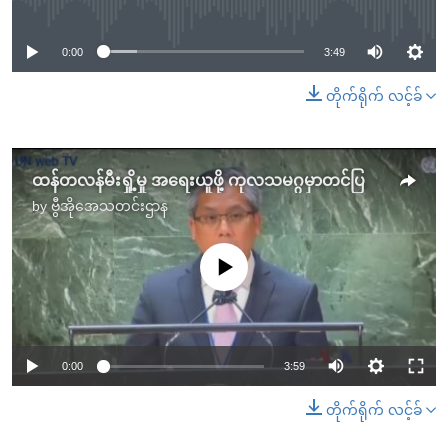
0:00
3:49
တိုက်ရိုက် လင့်ခ်
ထန်တလန်မီးရှို့မှု အရေးယူဖို့ ကုလသမဂ္ဂမှာတင်ပြ
by
ဗွီအိုအေသတင်းဌာန
No media source currently available
0:00
3:59
တိုက်ရိုက် လင့်ခ်