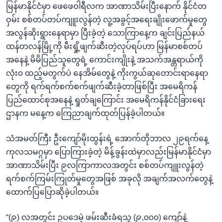
မြန်မာနိုင်ငံမှာ ဖေဖေဝါရီလက အာဏာသိမ်းပြီးနောက် နိုင်ငံတ
ဝှမ်း စစ်တပ်တပ်ကျူးလွန်တဲ့ လူ့အခွင့်အရေးချိုးဖောက်မှုတွေ
အလွန်ဆိုးရွားနေရာမှာ ပြီးခဲ့တဲ့ သောကြာနေ့က ချင်းပြည်နယ်
ထန်တလန်မြို့ကို မီးရှို့ဖျက်ဆီးတဲ့လုပ်ရပ်ဟာ မြန်မာစစ်တပ်
အနေနဲ့ မိမိပြည်သူတွေရဲ့ ကောင်းကျိုးနဲ့ အသက်အန္တရာယ်ကို
လုံး၀ ထည့်မတွက်ပဲ နေအိမ်တွေနဲ့ ကိုးကွယ်ဆုတောင်းရာနေရာ
တွေကို ရက်ရက်စက်စက်ဖျက်ဆီးခဲ့တာဖြစ်ပြီး အမေရိကန်
ပြည်ထောင်စုအနေနဲ့ ရှုတ်ချကြောင်း အမေရိကန်နိုင်ငံခြားရေး
ဌာနက မနေ့က ကြေညာချက်ထုတ်ပြန်ခဲ့ပါတယ်။
သံအမတ်ကြီး ဦးကျော်မိုးထွန်းရဲ့ အောက်တိုဘာလ ၂၉ရက်နေ့
ကုလသမဂ္ဂမှာ ပြောကြားခဲ့တဲ့ မိန့်ခွန်းထဲမှာလည်းမြန်မာနိုင်ငံမှာ
အာဏာသိမ်းပြီး ၉လကြာကာလအတွင်း စစ်တပ်ကျူးလွန်တဲ့
ရက်စက်ကြမ်းကြုတ်မှုတွေအဖြစ် အခုလို အချက်အလက်တွေနဲ့
ထောက်ပြပြောဆိုခဲ့ပါတယ်။
“(၉) လအတွင်း ဥပဒေမဲ့ ဖမ်းဆီးခံရသူ (၉,၀၀၀) ကျော်နဲ့