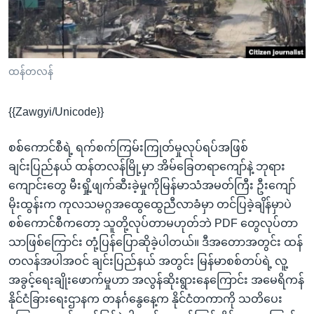
အ
သုတပဒေသာ အင်္ဂလိပ်စာ
ညွန်း
Learning English
စာမျက်နှာ
သို့
ဗွီအိုအေ လူမှုကွန်ယက်များ
ထန်တလန်
ကျော်
ကြည့်
{{Zawgyi/Unicode}}
ရန်
ဘာသာစကားများ
ရှာဖွေ
စစ်ကောင်စီရဲ့ ရက်စက်ကြမ်းကြုတ်မှုလုပ်ရပ်အဖြစ်
ရန်
ချင်းပြည်နယ် ထန်တလန်မြို့မှာ အိမ်ခြေတရာကျော်နဲ့ ဘုရား
နေရာ
ကျောင်းတွေ မီးရှို့ဖျက်ဆီးခဲ့မှုကိုမြန်မာသံအမတ်ကြီး ဦးကျော်
သို့
မိုးထွန်းက ကုလသမဂ္ဂအထွေထွေညီလာခံမှာ တင်ပြခဲ့ချိန်မှာပဲ
ကျော်
စစ်ကောင်စီကတော့ သူတို့လုပ်တာမဟုတ်ဘဲ PDF တွေလုပ်တာ
ရန်
သာဖြစ်ကြောင်း တုံ့ပြန်ပြောဆိုခဲ့ပါတယ်။ ဒီအတောအတွင်း ထန်
တလန်အပါအဝင် ချင်းပြည်နယ် အတွင်း မြန်မာစစ်တပ်ရဲ့ လူ့
အခွင့်ရေးချိုးဖောက်မှုဟာ အလွန်ဆိုးရွားနေကြောင်း အမေရိကန်
နိုင်ငံခြားရေးဌာနက တနင်္ဂနွေနေ့က နိုင်ငံတကာကို သတိပေး