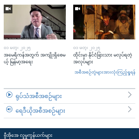
၀၁ မတ္၊ ၂၀၂၅
၀၁ မတ္၊ ၂၀၂၅
အမေရိကန်အတွက် အကျိုးရှိစေမ
ထိုင်းမှာ နိုင်ငံခြားသား မလုပ်ရတဲ့
ယ့် မြန်မာ့အရေး
အလုပ်များ
အစီအစဉ်တွဲများအားလုံးကြည့်ရှုရန်
ရုပ်သံအစီအစဉ်များ
ရေဒီယိုအစီအစဉ်များ
ဗွီအိုအေ လူမှုကွန်ယက်များ