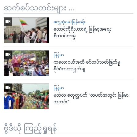
ဆက်စပ်သတင်းများ ...
တွေ့ဆုံမေးမြန်းခန်း
တောင်ကိုရီးယားရဲ့ မြန်မာ့အရေး
စိတ်ဝင်စားမှု
မြန်မာ
ကလေးငယ်အထိ စစ်တပ်သတ်ဖြတ်မှု
နိုင်ငံတကာရှုတ်ချ
မြန်မာ
မတ်လ စတုတ္ထပတ် “တပတ်အတွင်း မြန်မာ
သတင်း”
ဗွီဒီယို ကြည့်ရှုရန်