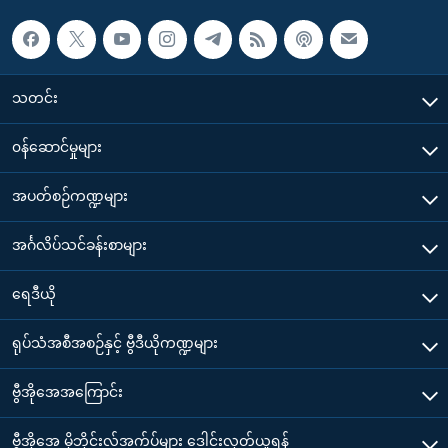
သတင်း
၀န်ဆောင်မှုများ
အပတ်စဉ်ကဏ္ဍများ
အင်္ဂလိပ်သင်ခန်းစာများ
ရေဒီယို
ရုပ်သံအစီအစဉ်နှင့် ဗွီဒီယိုကဏ္ဍများ
ဗွီအိုအေအကြောင်း
ဗွီအိုအေ မိုဘိုင်းလ်အက်ပ်များ ဒေါင်းလုတ်ယူရန်