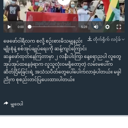
အ
သုတပဒေသာ အင်္ဂလိပ်စာ
ညွန်း
Learning English
စာမျက်နှာ
သို့
ဗွီအိုအေ လူမှုကွန်ယက်များ
0:00
5:28
ကျော်
တိုက်ရိုက် လင့်ခ်
ကြည့်
ဖေဖော်ဝါရီလက စလို့ စဉ်းစားမိသမျှနည်း
ရန်
မျိုးစုံနဲ့ စစ်အုပ်ချုပ်ရေးကို ဆန့်ကျင်ကြောင်း
ဘာသာစကားများ
ရှာဖွေ
ဆန္ဒဖော်ထုတ်နေကြတာမှာ ၂ လနီးပါးကြာ နေ့ရောညပါ လူတွေ
ရန်
အုပ်အုပ်ထနေခဲ့ရာက လူသူလုံးဝမရှိတော့တဲ့ လမ်းမပေါ်က
နေရာ
ဆိတ်ငြိမ်ခြင်းရဲ့ အသံသပိတ်တွေပေါ်ပေါက်လာခဲ့ပါတယ်။ မခွါ
သို့
ညိုက စုစည်းတင်ပြပေးထားပါတယ်။
ကျော်
ရန်
မျှဝေပါ