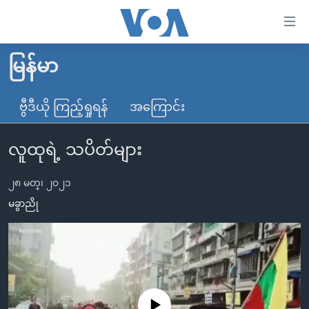
သုံး
ရ
လွယ်ကူ
မြန်မာ
မူလစာမျက်နှာ
စေ
မြန်မာ
ဗွီဒီယို ကြည့်ရှုရန်
အကြောင်း
သည့်
ကမ္ဘာ့သတင်းများ
Link
လူထုရဲ့ သပိတ်များ
ဗွီဒီယို
နိုင်ငံတကာ
များ
သတင်းလွတ်လပ်ခွင့်
အမေရိကန်
ပင်မ
၂၈ မတ္၊ ၂၀၂၁
ရပ်ဝန်းတခု လမ်းတခု အလွန်
တရုတ်
အကြောင်းအရာ
မခွာညို
သို့
အင်္ဂလိပ်စာလေ့လာမယ်
အစ္စရေး-ပါလက်စတိုင်း
ကျော်
အပတ်စဉ်ကဏ္ဍများ
အမေရိကန်သုံးအီဒီယံ
ကြည့်
ရေဒီယိုနှင့်ရုပ်သံ အချက်အလက်များ
မကြေးမုံရဲ့ အင်္ဂလိပ်စာ
ရေဒီယို
ရန်
ပင်မ
ရေဒီယို/တီဗွီအစီအစဉ်
ရုပ်ရှင်ထဲက အင်္ဂလိပ်စာ
တီဗွီ
No media source currently available