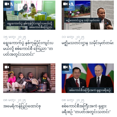
၁၅ မတ္၊ ၂၀၂၅
၁၁ မတ္၊ ၂၀၂၅
ရွေးကောက်ပွဲ နှစ်ကုန်ပိုင်းကျင်းပ
မဇ္ဈိမသတင်းဌာန သမိုင်းမှတ်တမ်း
မယ်လို့ စစ်ကောင်စီ ကြေညာ “တ
ပတ်အတွင်းသတင်း”
၀၈ မတ္၊ ၂၀၂၅
၀၈ မတ္၊ ၂၀၂၅
အမေရိကန်ပြည်ထောင်စု
စစ်ကောင်စီအကြီးအကဲ ရုရှား
ခရီးစဉ် “တပတ်အတွင်းသတင်း”