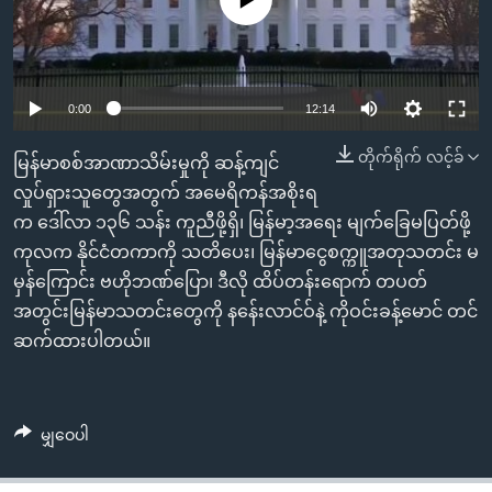
No media source currently available
အ
သုတပဒေသာ အင်္ဂလိပ်စာ
ညွန်း
Learning English
စာမျက်နှာ
သို့
ဗွီအိုအေ လူမှုကွန်ယက်များ
0:00
12:14
ကျော်
ကြည့်
တိုက်ရိုက် လင့်ခ်
မြန်မာစစ်အာဏာသိမ်းမှုကို ဆန့်ကျင်
ရန်
လှုပ်ရှားသူတွေအတွက် အမေရိကန်အစိုးရ
ဘာသာစကားများ
ရှာဖွေ
က ဒေါ်လာ ၁၃၆ သန်း ကူညီဖို့ရှိ၊ မြန်မာ့အရေး မျက်ခြေမပြတ်ဖို့
ရန်
ကုလက နိုင်ငံတကာကို သတိပေး၊ မြန်မာငွေစက္ကူအတုသတင်း မ
နေရာ
မှန်ကြောင်း ဗဟိုဘဏ်ပြော၊ ဒီလို ထိပ်တန်းရောက် တပတ်
သို့
အတွင်းမြန်မာသတင်းတွေကို နန်ေးလာင်ဝ်နဲ့ ကိုဝင်းခန့်မောင် တင်
ကျော်
ဆက်ထားပါတယ်။
ရန်
မျှဝေပါ