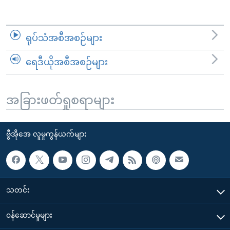
ရုပ်သံအစီအစဉ်များ
ရေဒီယိုအစီအစဉ်များ
အခြားဖတ်ရှုစရာများ
ဗွီအိုအေ လူမှုကွန်ယက်များ
သတင်း
၀န်ဆောင်မှုများ