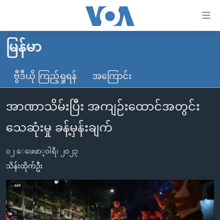
သုံး
ရ
လွယ်ကူ
မြန်မာ
မူလစာမျက်နှာ
စေ
မြန်မာ
ဗွီဒီယို ကြည့်ရှုရန်
အကြောင်း
သည့်
ကမ္ဘာ့သတင်းများ
Link
အာဏာသိမ်းပြီး အကျဉ်းထောင်အတွင်း
ဗွီဒီယို
နိုင်ငံတကာ
များ
သတင်းလွတ်လပ်ခွင့်
အမေရိကန်
သေဆုံးမှု ခန့်မှန်းချက်
ပင်မ
ရပ်ဝန်းတခု လမ်းတခု အလွန်
တရုတ်
အကြောင်းအရာ
၀၂ ေဖေဖာ္၀ါရီ၊ ၂၀၂၃
သို့
အင်္ဂလိပ်စာလေ့လာမယ်
အစ္စရေး-ပါလက်စတိုင်း
သိန်းထိုက်ဦး
ကျော်
အပတ်စဉ်ကဏ္ဍများ
အမေရိကန်သုံးအီဒီယံ
ကြည့်
ရေဒီယိုနှင့်ရုပ်သံ အချက်အလက်များ
မကြေးမုံရဲ့ အင်္ဂလိပ်စာ
ရေဒီယို
ရန်
ပင်မ
ရေဒီယို/တီဗွီအစီအစဉ်
ရုပ်ရှင်ထဲက အင်္ဂလိပ်စာ
တီဗွီ