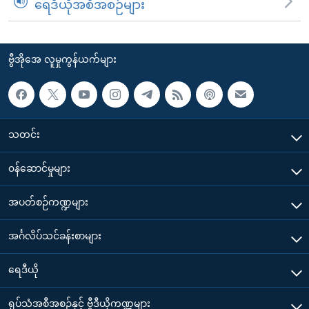
ရေဒီယိုအစီအစဉ်များ
ဗွီအိုအေ လူမှုကွန်ယက်များ
သတင်း
၀န်ဆောင်မှုများ
အပတ်စဉ်ကဏ္ဍများ
အင်္ဂလိပ်သင်ခန်းစာများ
ရေဒီယို
ရုပ်သံအစီအစဉ်နှင့် ဗွီဒီယိုကဏ္ဍများ