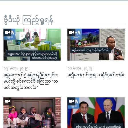
ဗွီဒီယို ကြည့်ရှုရန်
၁၅ မတ္၊ ၂၀၂၅
၁၁ မတ္၊ ၂၀၂၅
ရွေးကောက်ပွဲ နှစ်ကုန်ပိုင်းကျင်းပ
မဇ္ဈိမသတင်းဌာန သမိုင်းမှတ်တမ်း
မယ်လို့ စစ်ကောင်စီ ကြေညာ “တ
ပတ်အတွင်းသတင်း”