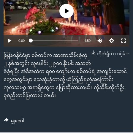
အ
သုတပဒေသာ အင်္ဂလိပ်စာ
ညွန်း
Learning English
No media source currently available
စာမျက်နှာ
သို့
ဗွီအိုအေ လူမှုကွန်ယက်များ
ကျော်
0:00
4:50
ကြည့်
ရန်
တိုက်ရိုက် လင့်ခ်
ဘာသာစကားများ
မြန်မာနိုင်ငံမှာ စစ်တပ်က အာဏာသိမ်းခဲ့တဲ့
ရှာဖွေ
၂ နှစ်အတွင်း လူပေါင်း ၂၉၀၀ နီးပါး အသတ်
ရန်
ခံခဲ့ရပြီး အဲဒီအထဲက ရ၀၀ ကျော်ဟာ စစ်တပ်ရဲ့ အကျဉ်းထောင်
နေရာ
တွေအတွင်းမှာ သေဆုံးခဲ့တာလို့ ယုံကြည်ရတဲ့အကြောင်း
သို့
ကုလသမဂ္ဂ အရာရှိတွေက ပြောဆိုထားတယ်။ ကိုသိန်းထိုက်ဦး
ကျော်
စုစည်းတင်ပြထားပါတယ်။
ရန်
မျှဝေပါ