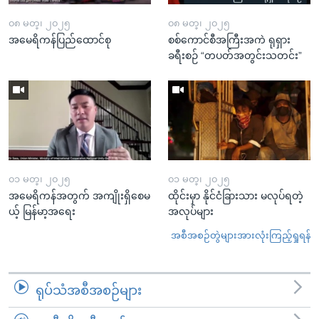
၀၈ မတ္၊ ၂၀၂၅
၀၈ မတ္၊ ၂၀၂၅
အမေရိကန်ပြည်ထောင်စု
စစ်ကောင်စီအကြီးအကဲ ရုရှား
ခရီးစဉ် “တပတ်အတွင်းသတင်း”
၀၁ မတ္၊ ၂၀၂၅
၀၁ မတ္၊ ၂၀၂၅
အမေရိကန်အတွက် အကျိုးရှိစေမ
ထိုင်းမှာ နိုင်ငံခြားသား မလုပ်ရတဲ့
ယ့် မြန်မာ့အရေး
အလုပ်များ
အစီအစဉ်တွဲများအားလုံးကြည့်ရှုရန်
ရုပ်သံအစီအစဉ်များ