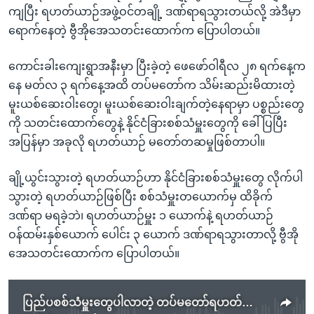
ကျပြီး ရဟတ်ယာဉ်အဖွဲ့ဝင်တချို့ ဒဏ်ရာရသွားတယ်လို့ အဲဒီမှာ
ရောက်နေတဲ့ ဗွီအိုအေသတင်းထောက်က ပြောပါတယ်။
ကောင်းခါးကျေးရွာအနီးမှာ ပြီးခဲ့တဲ့ ဖေဖော်ဝါရီလ ၂၈ ရက်နေ့က
နေ မတ်လ ၃ ရက်နေ့အထိ တပ်မတော်က သိမ်းဆည်းမိထားတဲ့
မူးယစ်ဆေးဝါးတွေ၊ မူးယစ်ဆေးဝါးချက်တဲ့နေရာမှာ ပစ္စည်းတွေ
ကို သတင်းထောက်တွေနဲ့ နိုင်ငံခြားစစ်သံမှူးတွေကို ခေါ်ပြပြီး
အပြန်မှာ အခုလို ရဟတ်ယာဉ် မတော်တဆမှုဖြစ်တာပါ။
ချို့ယွင်းသွားတဲ့ ရဟတ်ယာဉ်ဟာ နိုင်ငံခြားစစ်သံမှူးတွေ လိုက်ပါ
သွားတဲ့ ရဟတ်ယာဉ်ဖြစ်ပြီး စစ်သံမှူးတယောက်မှ ထိခိုက်
ဒဏ်ရာ မရခဲ့ဘဲ၊ ရဟတ်ယာဉ်မှူး ၁ ယောက်နဲ့ ရဟတ်ယာဉ်
ဝန်ထမ်းနှစ်ယောက် ပေါင်း ၃ ယောက် ဒဏ်ရာရသွားတာလို့ ဗွီအို
အေသတင်းထောက်က ပြောပါတယ်။
ပြည်ပစစ်သံမှူးတွေပါလာတဲ့ တပ်မတော်ရဟတ်ယာဉ်ပျက်ကျ