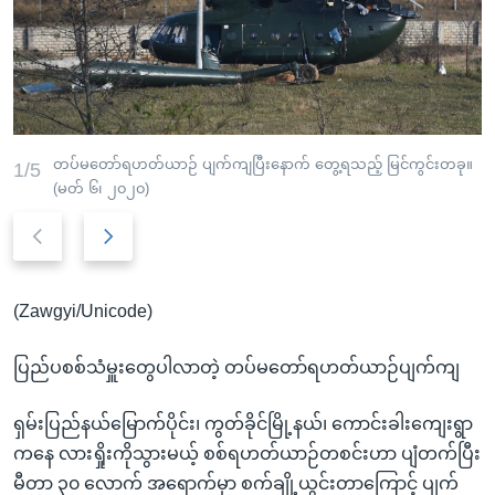
အ
သုတပဒေသာ အင်္ဂလိပ်စာ
ညွန်း
Learning English
စာမျက်နှာ
သို့
ဗွီအိုအေ လူမှုကွန်ယက်များ
ကျော်
ကြည့်
တပ်မတော်ရဟတ်ယာဉ် ပျက်ကျပြီးနောက် တွေ့ရသည့် မြင်ကွင်းတခု။
1/5
ရန်
(မတ် ၆၊ ၂၀၂၀)
ဘာသာစကားများ
ရှာဖွေ
Previous
Next
ရန်
slide
slide
နေရာ
သို့
(Zawgyi/Unicode)
ကျော်
ရန်
ပြည်ပစစ်သံမှူးတွေပါလာတဲ့ တပ်မတော်ရဟတ်ယာဉ်ပျက်ကျ
ရှမ်းပြည်နယ်မြောက်ပိုင်း၊ ကွတ်ခိုင်မြို့နယ်၊ ကောင်းခါးကျေးရွာ
ကနေ လားရှိုးကိုသွားမယ့် စစ်ရဟတ်ယာဉ်တစင်းဟာ ပျံတက်ပြီး
မီတာ ၃၀ လောက် အရောက်မှာ စက်ချို့ယွင်းတာကြောင့် ပျက်