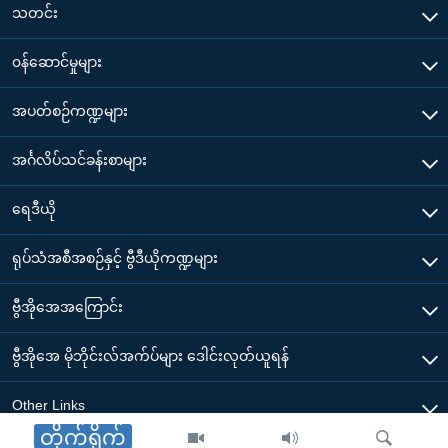
သတင်း
၀န်ဆောင်မှုများ
အပတ်စဉ်ကဏ္ဍများ
အင်္ဂလိပ်သင်ခန်းစာများ
ရေဒီယို
ရုပ်သံအစီအစဉ်နှင့် ဗွီဒီယိုကဏ္ဍများ
ဗွီအိုအေအကြောင်း
ဗွီအိုအေ မိုဘိုင်းလ်အက်ပ်များ ဒေါင်းလုတ်ယူရန်
Other Links
တိုက်ရိုက်