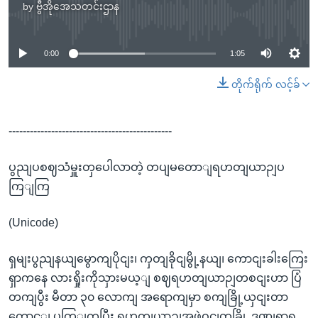
by
ဗွီအိုအေသတင်းဌာန
No media source currently available
0:00
1:05
တိုက်ရိုက် လင့်ခ်
----------------------------------------------
ပွညျပစဈသံမှူးတှပေါလာတဲ့ တပျမတောျရဟတျယာဉျပ
ကြျကြ
(Unicode)
ရှမျးပွညျနယျမွောကျပိုငျး၊ ကှတျခိုငျမွို့နယျ၊ ကောငျးခါးကြေး
ရှာကနေ လားရှိုးကိုသှားမယ့ျ စဈရဟတျယာဉျတစငျးဟာ ပြံ
တကျပွီး မီတာ ၃၀ လောကျ အရောကျမှာ စကျခြို့ယှငျးတာ
ကွောင့ျ ပကြျကပြွီး ရဟတျယာဉျအဖှဲ့ဝငျတခြို့ ဒဏျရာရ