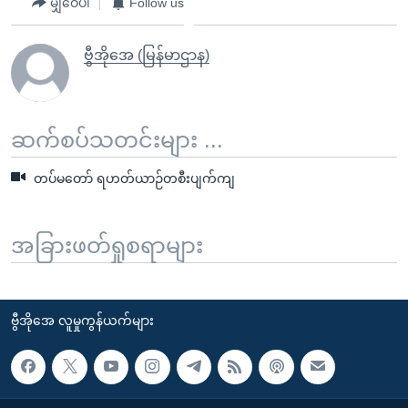
မျှဝေပါ
Follow us
ဗွီအိုအေ (မြန်မာဌာန)
ဆက်စပ်သတင်းများ ...
တပ်မတော် ရဟတ်ယာဉ်တစီးပျက်ကျ
အခြားဖတ်ရှုစရာများ
ဗွီအိုအေ လူမှုကွန်ယက်များ