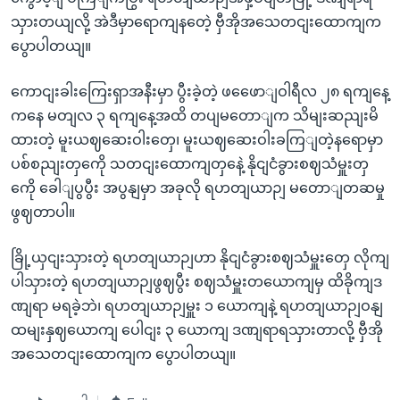
သှားတယျလို့ အဲဒီမှာရောကျနတေဲ့ ဗှီအိုအသေတငျးထောကျက
ပွောပါတယျ။
ကောငျးခါးကြေးရှာအနီးမှာ ပွီးခဲ့တဲ့ ဖဖေောျဝါရီလ ၂၈ ရကျနေ့
ကနေ မတျလ ၃ ရကျနေ့အထိ တပျမတောျက သိမျးဆညျးမိ
ထားတဲ့ မူးယဈဆေးဝါးတှေ၊ မူးယဈဆေးဝါးခကြျတဲ့နရောမှာ
ပစ်စညျးတှကေို သတငျးထောကျတှနေဲ့ နိုငျငံခွားစဈသံမှူးတှ
ကေို ခေါျပွပွီး အပွနျမှာ အခုလို ရဟတျယာဉျ မတောျတဆမှု
ဖွဈတာပါ။
ခြို့ယှငျးသှားတဲ့ ရဟတျယာဉျဟာ နိုငျငံခွားစဈသံမှူးတှေ လိုကျ
ပါသှားတဲ့ ရဟတျယာဉျဖွဈပွီး စဈသံမှူးတယောကျမှ ထိခိုကျဒ
ဏျရာ မရခဲ့ဘဲ၊ ရဟတျယာဉျမှူး ၁ ယောကျနဲ့ ရဟတျယာဉျဝနျ
ထမျးနှဈယောကျ ပေါငျး ၃ ယောကျ ဒဏျရာရသှားတာလို့ ဗှီအို
အသေတငျးထောကျက ပွောပါတယျ။