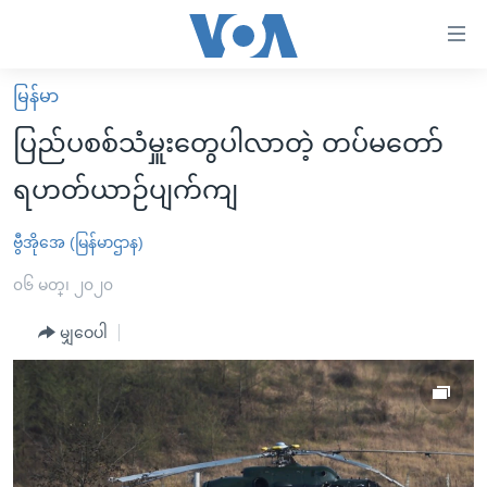
သုံး
ရ
လွယ်ကူ
မြန်မာ
မူလစာမျက်နှာ
စေ
ပြည်ပစစ်သံမှူးတွေပါလာတဲ့ တပ်မတော်
မြန်မာ
သည့်
ရဟတ်ယာဉ်ပျက်ကျ
ကမ္ဘာ့သတင်းများ
Link
ဗွီဒီယို
နိုင်ငံတကာ
ဗွီအိုအေ (မြန်မာဌာန)
များ
သတင်းလွတ်လပ်ခွင့်
အမေရိကန်
၀၆ မတ္၊ ၂၀၂၀
ပင်မ
ရပ်ဝန်းတခု လမ်းတခု အလွန်
တရုတ်
အကြောင်းအရာ
မျှဝေပါ
သို့
အင်္ဂလိပ်စာလေ့လာမယ်
အစ္စရေး-ပါလက်စတိုင်း
ကျော်
အပတ်စဉ်ကဏ္ဍများ
အမေရိကန်သုံးအီဒီယံ
ကြည့်
ရေဒီယိုနှင့်ရုပ်သံ အချက်အလက်များ
မကြေးမုံရဲ့ အင်္ဂလိပ်စာ
ရေဒီယို
ရန်
ပင်မ
ရေဒီယို/တီဗွီအစီအစဉ်
ရုပ်ရှင်ထဲက အင်္ဂလိပ်စာ
တီဗွီ