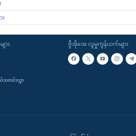
း
ား
ုများ
ဗွီအိုအေ လူမှုကွန်ယက်များ
းလ်သတင်းလွှာ