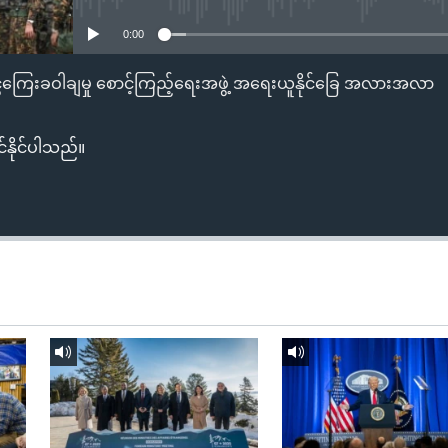
0:00
ငွေကြေးခဝါချမှု စောင့်ကြည့်ရေးအဖွဲ့ အရေးယူနိုင်ခြေ အလားအလာ
်နိုင်ပါသည်။