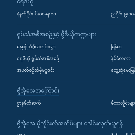
ရေဒီယို
နံနက်ပိုင်း ၆း၀၀-ရး၀၀
ညပိုင်း ၉း၀
ရုပ်သံအစီအစဉ်နှင့် ဗွီဒီယိုကဏ္ဍများ
နေ့စဉ်တီဗွီသတင်းလွှာ
မြန်မာ
ရေဒီယို ရုပ်သံအစီအစဉ်
နိုင်ငံတကာ
အပတ်စဉ်တီဗွီမဂ္ဂဇင်း
တွေ့ဆုံမေးမြန
ဗွီအိုအေအကြောင်း
ဌာနမိတ်ဆက်
မီတာလှိုင်းမျာ
ဗွီအိုအေ မိုဘိုင်းလ်အက်ပ်များ ဒေါင်းလုတ်ယူရန်
Learning English