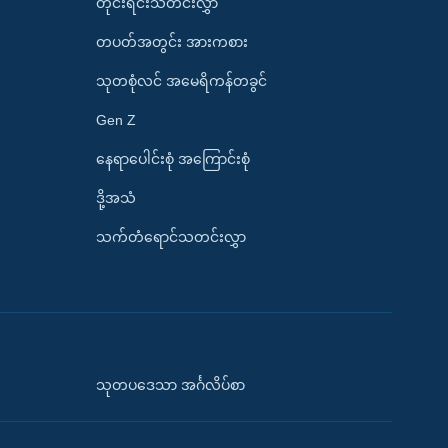
တိုင်းရင်းသတင်းလွှာ
တပတ်အတွင်း အားကစား
သုတစုံလင် အမေရိကန်တခွင်
Gen Z
နေရာပေါင်းစုံ အကြောင်းစုံ
ဒို့အသံ
သက်တံရောင်သတင်းလွှာ
သုတပဒေသာ အင်္ဂလိပ်စာ