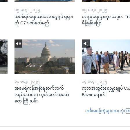
၁၅ မတ္၊ ၂၀၂၅
၁၅ မတ္၊ ၂၀၂၅
အပစ်ရပ်ရေးသဘောမတူရင် ရုရှား
တရားရေးဌာနမှာ သမ္မတ T
ကို G7 ဒဏ်ခတ်မည်
မိန့်ခွန်းပြော
၁၄ မတ္၊ ၂၀၂၅
၁၄ မတ္၊ ၂၀၂၅
အမေရိကန်အစိုးရဆက်လက်
ကုလအတွင်းရေးမှူးချုပ် Co
လည်ပတ်ရေး လွှတ်တော်အမတ်
Bazar ရောက်
တွေ ကြိုးပမ်း
အစီအစဉ်တွဲများအားလုံးကြည့