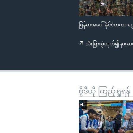
သုတပဒေသာ အင်္ဂလိပ်စာ
အ
ညွန်း
စာမျက်နှာ
မြန်မာအပေါ် နိုင်ငံတကာ 
သို့
ကျော်
ကြည့်
သီးခြားခွဲထုတ်၍ နားဆင
ရန်
ရှာဖွေ
ရန်
နေရာ
သို့
ဗွီဒီယို ကြည့်ရှုရန်
ကျော်
ရန်