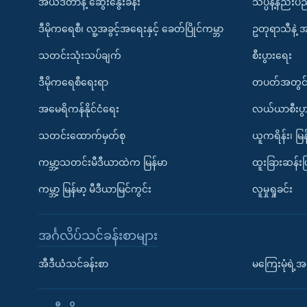
အယ်ဒီတာနဲ့ ဆွေးနွေးခန်း
သိပ္ပံနဲ့နည်း
ဒီမိုကရေစီ၊ လူ့အခွင့်အရေးနှင့် ခေတ်ပြိုင်ကမ္ဘာ
ဥတုရာသီနဲ့ 
သတင်းသုံးသပ်ချက်
စီးပွားရေး
ဒီမိုကရေစီရေးရာ
တပတ်အတွင်
အမေရိကန်နိုင်ငံရေး
လယ်ယာစီးပွ
သတင်းထောက်မှတ်စု
ယူကရိန်း၊ မြန
ကမ္ဘာ့သတင်းမီဒီယာထဲက မြန်မာ
ထူးခြားဆန်း
ကမ္ဘာ့ မြန်မာ့ မီဒီယာမြင်ကွင်း
လူမှုရှုခင်း
အင်္ဂလိပ်သင်ခန်းစာများ
အီဒီယံသင်ခန်းစာ
မကြေးမုံရဲ့အင