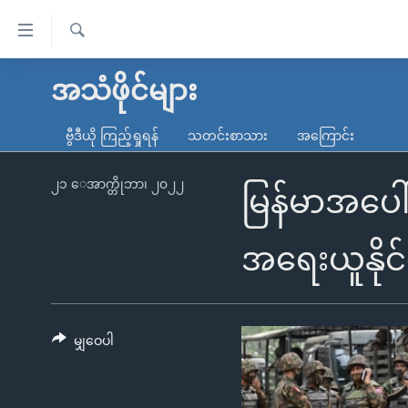
သုံး
ရ
ရှာဖွေ
လွယ်ကူ
မူလစာမျက်နှာ
အသံဖိုင်များ
ရ
စေ
မြန်မာ
လာ
ဗွီဒီယို ကြည့်ရှုရန်
သတင်းစာသား
အကြောင်း
သည့်
ဒ်
ကမ္ဘာ့သတင်းများ
Link
ဗွီဒီယို
နိုင်ငံတကာ
၂၁ ေအာက္တိုဘာ၊ ၂၀၂၂
မြန်မာအပေါ်
များ
သတင်းလွတ်လပ်ခွင့်
အမေရိကန်
ပင်မ
ရပ်ဝန်းတခု လမ်းတခု အလွန်
တရုတ်
အရေးယူနို
အကြောင်းအရာ
အင်္ဂလိပ်စာလေ့လာမယ်
အစ္စရေး-ပါလက်စတိုင်း
သို့
အပတ်စဉ်ကဏ္ဍများ
အမေရိကန်သုံးအီဒီယံ
ကျော်
ကြည့်
မျှဝေပါ
ရေဒီယိုနှင့်ရုပ်သံ အချက်အလက်များ
မကြေးမုံရဲ့ အင်္ဂလိပ်စာ
ရေဒီယို
ရန်
ရေဒီယို/တီဗွီအစီအစဉ်
ရုပ်ရှင်ထဲက အင်္ဂလိပ်စာ
တီဗွီ
ပင်မ