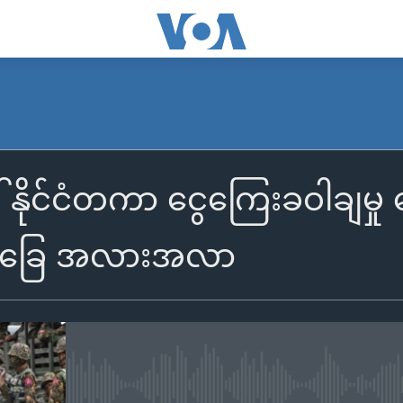
 နိုင်ငံတကာ ငွေကြေးခဝါချမှု စ
င်ခြေ အလားအလာ
No media source currently availa