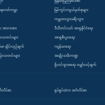
ပညာ
မြန်မာပြည်မှပေးစာ
အနာဂတ်ကမ္ဘာ
မြင်ကွင်းကျယ်မှတ်စုများ
ကမ္ဘာတလွှားခရီးသွား
း အားကစား
ဒီသီတင်းပတ် အာရှနိုင်ငံရေး
ားသတင်းများ
အာရှစီးပွားရေး
်မာ နှိုင်းယှဉ်ချက်
ကျန်းမာရေး
ပြားသတင်းများ
အမျိုးသမီးကဏ္ဍ
ရိုဟင်ဂျာအရေး မျှော်လင့်ချက်
်္ဂလိပ်စာ
ရုပ်ရှင်ထဲက အင်္ဂလိပ်စာ