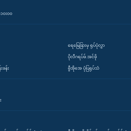
၀-၁၀း၀၀
ရေမြေခြားမှ ရုပ်ပုံလွှာ
ပိုလီဂရပ်ဖ်.အင်ဖို
်းခန်း
ဗွီအိုအေ ပုံပြရုပ်သံ
း