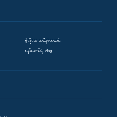
ဗွီအိုအေ တမိနစ်သတင်း
နော်သဇင်ရဲ့ Vlog