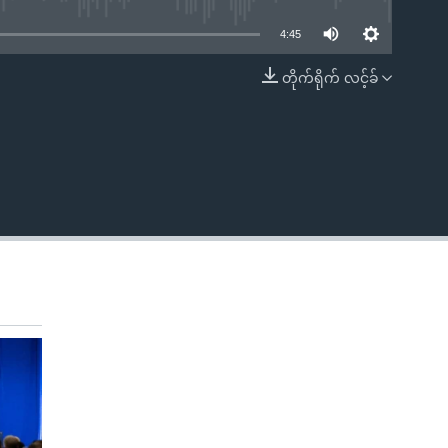
4:45
တိုက်ရိုက် လင့်ခ်
EMBED