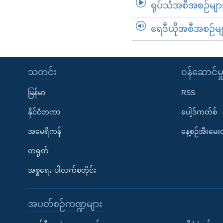
ရုပ်သံအစီအစဉ်မျာ
ရေဒီယိုအစီအစဉ်မျ
သတင်း
၀န်ဆောင်မှ
မြန်မာ
RSS
နိုင်ငံတကာ
ပေါ့ဒ်ကတ်စ်
အမေရိကန်
နေ့စဉ်အီးမေ
တရုတ်
အစ္စရေး-ပါလက်စတိုင်း
အပတ်စဉ်ကဏ္ဍများ