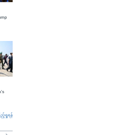
rump
x's
်ရှုရန်