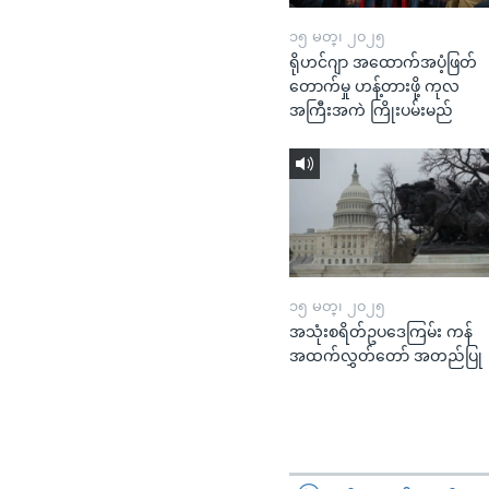
၁၅ မတ္၊ ၂၀၂၅
ရိုဟင်ဂျာ အထောက်အပံ့ဖြတ်
တောက်မှု ဟန့်တားဖို့ ကုလ
အကြီးအကဲ ကြိုးပမ်းမည်
၁၅ မတ္၊ ၂၀၂၅
အသုံးစရိတ်ဥပဒေကြမ်း ကန်
အထက်လွှတ်တော် အတည်ပြု