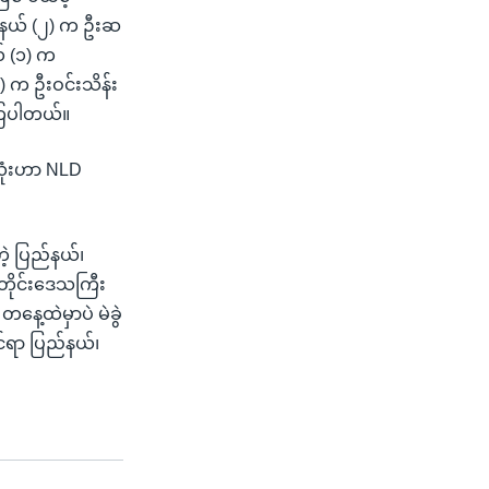
္ဒနယ် (၂) က ဦးဆ
ယ် (၁) က
) က ဦးဝင်းသိန်း
စ်ကြပါတယ်။
လုံးဟာ NLD
ဲ့ ပြည်နယ်၊
တိုင်းဒေသကြီး
နေ့ထဲမှာပဲ မဲခွဲ
င်ရာ ပြည်နယ်၊