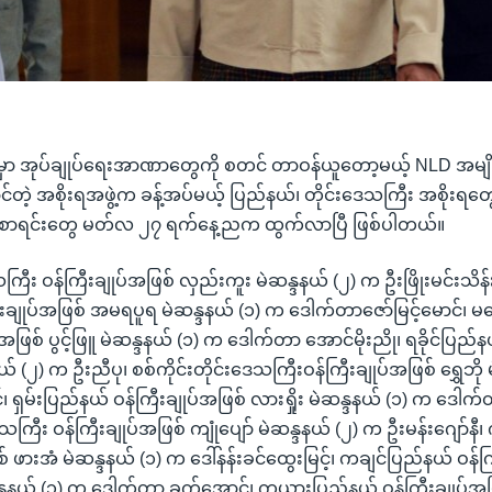
မှာ အုပ်ချုပ်ရေးအာဏာတွေကို စတင် တာဝန်ယူတော့မယ့် NLD အမျိ
င်တဲ့ အစိုးရအဖွဲ့က ခန့်အပ်မယ့် ပြည်နယ်၊ တိုင်းဒေသကြီး အစိုးရတွေရ
်စာရင်းတွေ မတ်လ ၂၇ ရက်နေ့ညက ထွက်လာပြီ ဖြစ်ပါတယ်။
ကြီး ဝန်ကြီးချုပ်အဖြစ် လှည်းကူး မဲဆန္ဒနယ် (၂) က ဦးဖြိုးမင်းသိန်း
းချုပ်အဖြစ် အမရပူရ မဲဆန္ဒနယ် (၁) က ဒေါက်တာဇော်မြင့်မောင်၊ မ
်အဖြစ် ပွင့်ဖြူ မဲဆန္ဒနယ် (၁) က ဒေါက်တာ အောင်မိုးညို၊ ရခိုင်ပြည်နယ
ယ် (၂) က ဦးညီပု၊ စစ်ကိုင်းတိုင်းဒေသကြီးဝန်ကြီးချုပ်အဖြစ် ရွှေဘို
င်၊ ရှမ်းပြည်နယ် ဝန်ကြီးချုပ်အဖြစ် လားရှိုး မဲဆန္ဒနယ် (၁) က ဒေါက
ကြီး ဝန်ကြီးချုပ်အဖြစ် ကျုံပျော် မဲဆန္ဒနယ် (၂) က ဦးမန်းဂျော်န
စ် ဖားအံ မဲဆန္ဒနယ် (၁) က ဒေါ်နန်းခင်ထွေးမြင့်၊ ကချင်ပြည်နယ် ဝန်က
ဆန္ဒနယ် (၁) က ဒေါက်တာ ခက်အောင်၊ ကယားပြည်နယ် ဝန်ကြီးချုပ်အဖြ