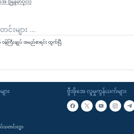
ုအေ (မြန်မာပိုင်း)
်းများ ...
ယ် ဝန်ကြီးချုပ် အမည်စာရင်း ထွက်ပြီ
ုများ
ဗွီအိုအေ လူမှုကွန်ယက်များ
းလ်သတင်းလွှာ