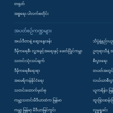
တရုတ်
အစ္စရေး-ပါလက်စတိုင်း
အပတ်စဉ်ကဏ္ဍများ
အယ်ဒီတာနဲ့ ဆွေးနွေးခန်း
သိပ္ပံနဲ့နည်း
ဒီမိုကရေစီ၊ လူ့အခွင့်အရေးနှင့် ခေတ်ပြိုင်ကမ္ဘာ
ဥတုရာသီနဲ့ 
သတင်းသုံးသပ်ချက်
စီးပွားရေး
ဒီမိုကရေစီရေးရာ
တပတ်အတွင်
အမေရိကန်နိုင်ငံရေး
လယ်ယာစီးပွ
သတင်းထောက်မှတ်စု
ယူကရိန်း၊ မြန
ကမ္ဘာ့သတင်းမီဒီယာထဲက မြန်မာ
ထူးခြားဆန်း
ကမ္ဘာ့ မြန်မာ့ မီဒီယာမြင်ကွင်း
လူမှုရှုခင်း