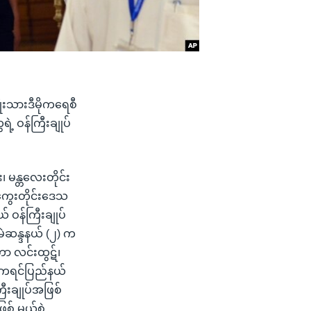
ုးသားဒီမိုကရေစီ
ဲ့ ဝန်ကြီးချုပ်
၊ မန္တလေးတိုင်း
ကွေးတိုင်းဒေသ
် ဝန်ကြီးချုပ်
 မဲဆန္ဒနယ် (၂) က
်တာ လင်းထွဋ်၊
ီ၊ ကရင်ပြည်နယ်
ြီးချုပ်အဖြစ်
စ် မယ်စဲ့