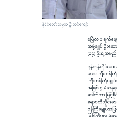
နိုင်ငံတော်သမ္မတ ဦးထင်ကျော်
ဧပြီလ ၁ ရက်နေ့
အဖွဲ့ချုပ် ဦးဆော
(၁၄) ဦးရဲ့အမည
ရန်ကုန်တိုင်းဒေသ
ဒေသကြီး ဝန်ကြီ
ကြီး ဝန်ကြီးချုပ
အဖြစ် ဂွ မဲဆန္ဒန
ဒေါက်တာ မြင့်နို
ဧရာဝတီတိုင်းဒေသ
ဝန်ကြီးချုပ်အဖြ
မြစ်ကြီးနား မဲ