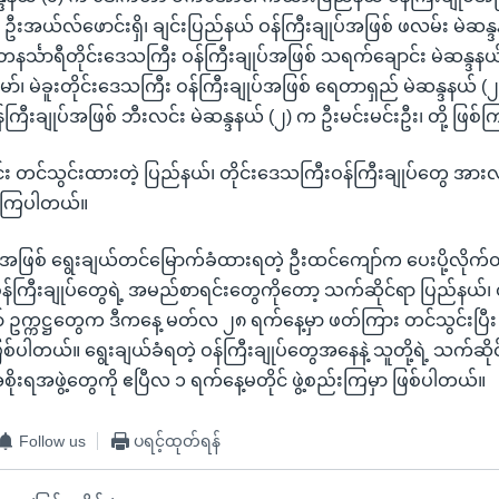
 ဦးအယ်လ်ဖောင်းရှိ၊ ချင်းပြည်နယ် ဝန်ကြီးချုပ်အဖြစ် ဖလမ်း မဲဆန
 တနင်္သာရီတိုင်းဒေသကြီး ဝန်ကြီးချုပ်အဖြစ် သရက်ချောင်း မဲဆန္ဒန
်၊ မဲခူးတိုင်းဒေသကြီး ဝန်ကြီးချုပ်အဖြစ် ရေတာရှည် မဲဆန္ဒနယ် (၂
ဝန်ကြီးချုပ်အဖြစ် ဘီးလင်း မဲဆန္ဒနယ် (၂) က ဦးမင်းမင်းဦး၊ တို့ ဖြ
 တင်သွင်းထားတဲ့ ပြည်နယ်၊ တိုင်းဒေသကြီးဝန်ကြီးချုပ်တွေ အား
စ်ကြပါတယ်။
တအဖြစ် ရွေးချယ်တင်မြောက်ခံထားရတဲ့ ဦးထင်ကျော်က ပေးပို့လိုက်တ
ဝန်ကြီးချုပ်တွေရဲ့ အမည်စာရင်းတွေကိုတော့ သက်ဆိုင်ရာ ပြည်နယ်၊ 
် ဥက္ကဋ္ဌတွေက ဒီကနေ့ မတ်လ ၂၈ ရက်နေ့မှာ ဖတ်ကြား တင်သွင်းပြီး တ
ြစ်ပါတယ်။ ရွေးချယ်ခံရတဲ့ ဝန်ကြီးချုပ်တွေအနေနဲ့ သူတို့ရဲ့ သက်ဆို
ိုးရအဖွဲ့တွေကို ဧပြီလ ၁ ရက်နေ့မတိုင် ဖွဲ့စည်းကြမှာ ဖြစ်ပါတယ်။
Follow us
ပရင့်ထုတ်ရန်