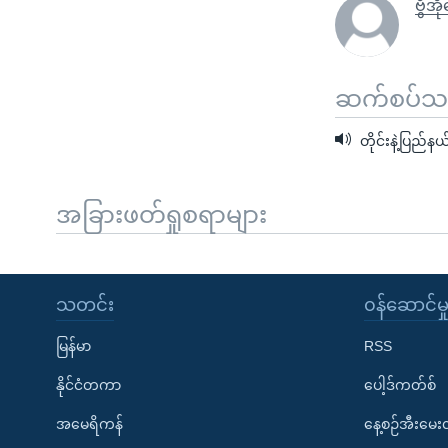
ဗွီအိ
ဆက်စပ်သတင
တိုင်းနဲ့ပြည်န
အခြားဖတ်ရှုစရာများ
သတင်း
၀န်ဆောင်မှ
မြန်မာ
RSS
နိုင်ငံတကာ
ပေါ့ဒ်ကတ်စ်
အမေရိကန်
နေ့စဉ်အီးမေ