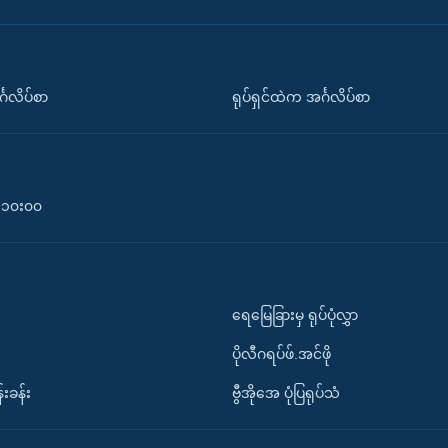
်္ဂလိပ်စာ
ရုပ်ရှင်ထဲက အင်္ဂလိပ်စာ
၀-၁၀း၀၀
ရေမြေခြားမှ ရုပ်ပုံလွှာ
ပိုလီဂရပ်ဖ်.အင်ဖို
်းခန်း
ဗွီအိုအေ ပုံပြရုပ်သံ