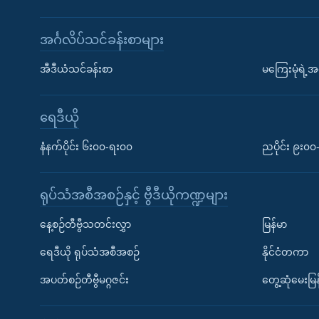
အင်္ဂလိပ်သင်ခန်းစာများ
အီဒီယံသင်ခန်းစာ
မကြေးမုံရဲ့အင
ရေဒီယို
နံနက်ပိုင်း ၆း၀၀-ရး၀၀
ညပိုင်း ၉း၀
ရုပ်သံအစီအစဉ်နှင့် ဗွီဒီယိုကဏ္ဍများ
နေ့စဉ်တီဗွီသတင်းလွှာ
မြန်မာ
ရေဒီယို ရုပ်သံအစီအစဉ်
နိုင်ငံတကာ
အပတ်စဉ်တီဗွီမဂ္ဂဇင်း
တွေ့ဆုံမေးမြန