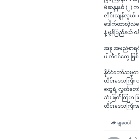
မဲဆန္ဒနယ် (၂) က
လိုင်းလျန်လွယ်၊
ဒေါက်တာလဲ့လဲမော
နဲ့ မွန်ပြည်နယ် 
အခု အမည်စာရင်း
ပါတီဝင်တွေ ဖြ
နိုင်ငံတော်သမ္မ
တိုင်းဒေသကြီး 
တွေရဲ့ လွှတ်တော
ဆုံးဖြတ်ကြမှာ ဖ
တိုင်းဒေသကြီးအစ
မျှဝေပါ