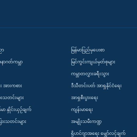
ပညာ
မြန်မာပြည်မှပေးစာ
အနာဂတ်ကမ္ဘာ
မြင်ကွင်းကျယ်မှတ်စုများ
ကမ္ဘာတလွှားခရီးသွား
း အားကစား
ဒီသီတင်းပတ် အာရှနိုင်ငံရေး
ားသတင်းများ
အာရှစီးပွားရေး
်မာ နှိုင်းယှဉ်ချက်
ကျန်းမာရေး
ပြားသတင်းများ
အမျိုးသမီးကဏ္ဍ
ရိုဟင်ဂျာအရေး မျှော်လင့်ချက်