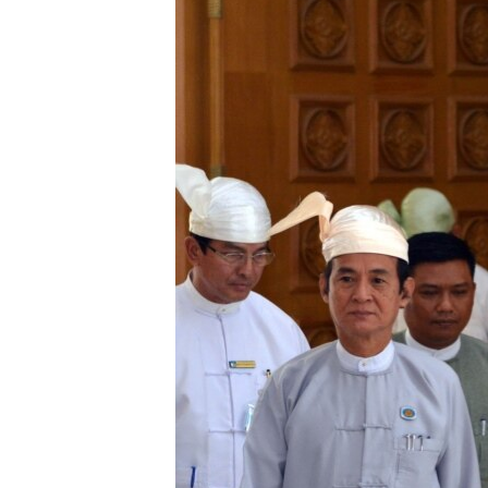
သုတပဒေသာ အင်္ဂလိပ်စာ
အ
ညွန်း
စာမျက်နှာ
သို့
ကျော်
ကြည့်
ရန်
ရှာဖွေ
ရန်
နေရာ
သို့
ကျော်
ရန်