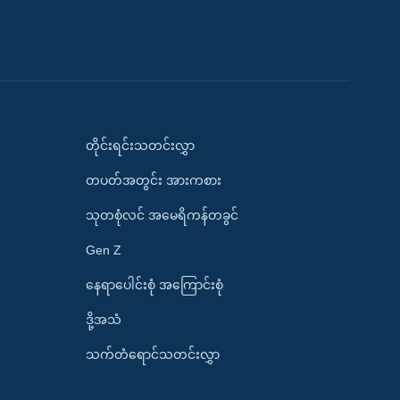
တိုင်းရင်းသတင်းလွှာ
တပတ်အတွင်း အားကစား
သုတစုံလင် အမေရိကန်တခွင်
Gen Z
နေရာပေါင်းစုံ အကြောင်းစုံ
ဒို့အသံ
သက်တံရောင်သတင်းလွှာ