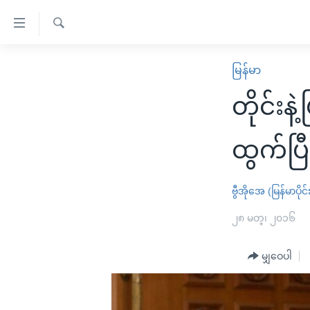
သုံး
ရ
ရှာဖွေ
လွယ်ကူ
မူလစာမျက်နှာ
မြန်မာ
ရ
စေ
မြန်မာ
လာ
တိုင်းန
သည့်
ဒ်
ကမ္ဘာ့သတင်းများ
Link
ဗွီဒီယို
နိုင်ငံတကာ
ထွက်ပြီ
များ
သတင်းလွတ်လပ်ခွင့်
အမေရိကန်
ပင်မ
ရပ်ဝန်းတခု လမ်းတခု အလွန်
တရုတ်
ဗွီအိုအေ (မြန်မာပိုင်
အကြောင်းအရာ
အင်္ဂလိပ်စာလေ့လာမယ်
အစ္စရေး-ပါလက်စတိုင်း
၂၈ မတ္၊ ၂၀၁၆
သို့
အပတ်စဉ်ကဏ္ဍများ
အမေရိကန်သုံးအီဒီယံ
ကျော်
မျှဝေပါ
ကြည့်
ရေဒီယိုနှင့်ရုပ်သံ အချက်အလက်များ
မကြေးမုံရဲ့ အင်္ဂလိပ်စာ
ရေဒီယို
ရန်
ရေဒီယို/တီဗွီအစီအစဉ်
ရုပ်ရှင်ထဲက အင်္ဂလိပ်စာ
တီဗွီ
ပင်မ