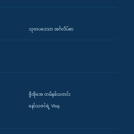
သုတပဒေသာ အင်္ဂလိပ်စာ
ဗွီအိုအေ တမိနစ်သတင်း
နော်သဇင်ရဲ့ Vlog