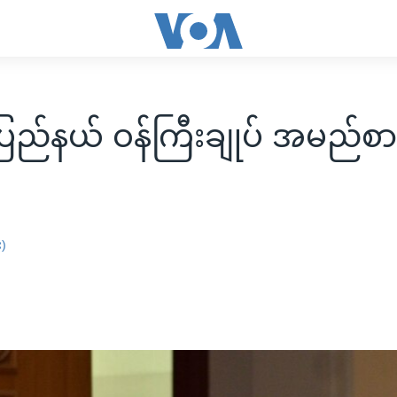
ဲ့ပြည်နယ် ဝန်ကြီးချုပ် အမည်စာ
း)