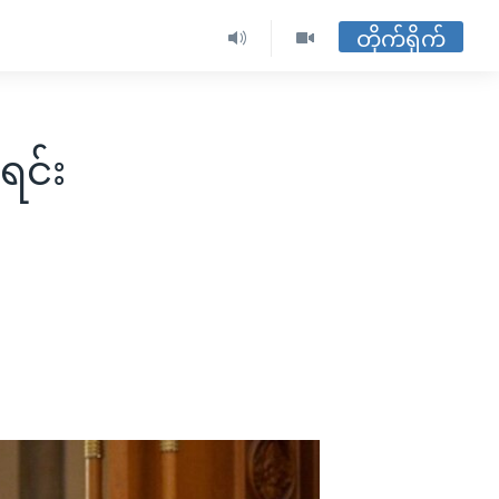
တိုက်ရိုက်
ရင်း