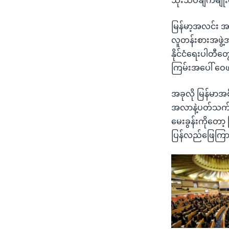
သုံးသပ်ချက်မျို
မြန်မာ့အလင်း အ
လူတန်းစားအဖွဲ
နိုင်ငံရေးပါတီတွ
ကြမ်းအပေါ် ဝေ
အခုလို မြန်မာအစ
အလာနဲ့ပတ်သက်လိ
မေးခွန်းကိုတော့
ပြန်လည်ဖြေကြားခ