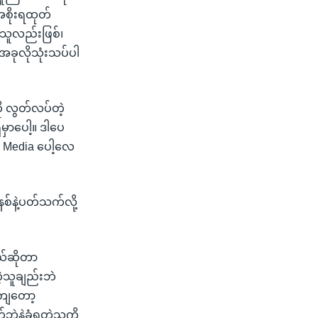
စိုးရထုတ်
သူလည်းဖြစ်၊
အခုလိုသုံးသပ်ပါ
ု လွတ်လပ်တဲ့
မှာပေါ့။ ဒါပေ
e Media ပေါ့လေ
စ်နဲ့ပတ်သက်လို့
တယ်ဆိုတာ
ဲ့သူချည်းဘဲ
ါကျတော့
ဘဲနဲ့ခံရတဲ့သူကို