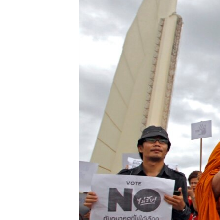
သုတပဒေသာ အင်္ဂလိပ်စာ
အ
ညွန်း
စာမျက်နှာ
သို့
ကျော်
ကြည့်
ရန်
ရှာဖွေ
ရန်
နေရာ
သို့
ကျော်
ရန်