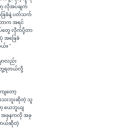
ော့ လိုအပ်ချက်
ခြေခံနဲ့ ပတ်သက်
လိုတာက အရင်
်တွေ လိုက်ပို့တာ
ုံ အခြေခံ
တယ်။ "
ဲမှာလည်း
ေ့ရတယ်လို့
့ခါကျတော့
သေးဘူးဆိုတဲ့ သူ
ော့ ယေဘူယျ
့ အခုနကလို အခု
ယ်ဆိုတဲ့