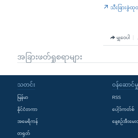
သီးခြားခွဲထု
မျှဝေပါ
အခြားဖတ်ရှုစရာများ
သတင်း
၀န်ဆောင်မှ
မြန်မာ
RSS
နိုင်ငံတကာ
ပေါ့ဒ်ကတ်စ်
အမေရိကန်
နေ့စဉ်အီးမေ
တရုတ်