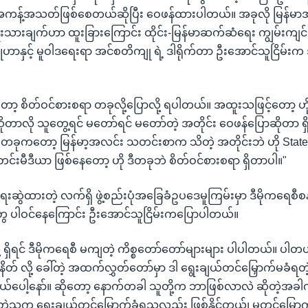
အကန့်အသတ်ဖြစ်စေတယ်ဆိုပြီး ဝေဖန်ထားပါတယ်။ အခုလို မြန်မာအ
ားချက်ဟာ ထူးခြားကြောင်း ထိုင်း-မြန်မာဆက်ဆံရေး ကျွမ်းကျင်
ဟာနှင့် မူဝါဒရေးရာ အင်စတိကျု ရဲ့ ဒါရိုက်တာ ဦးအောင်သူငြိမ်းက 
ော့ စိတ်ဝင်စားစရာ တခုလို့ပြောလို့ ရပါတယ်။ အထူးသဖြင့်တော့ ဟိ
တာလို သူတွေ့ရင် မတော်ရင် မတော်တဲ့ အတိုင်း ဝေဖန်ပြောဆိုတာ ရှိ
 တခုကတော့ မြန်မာ့အလင်း သတင်းစာက သိတဲ့ အတိုင်းဘဲ ဟို Stat
် သတင်းမီဒီယာ ဖြစ်နေတော့ ဟို ဒီတခုဘဲ စိတ်ဝင်စားစရာ ရှိတာပါ။"
းဆွဲထားတဲ့ လက်ရှိ ဖွဲ့စည်းပုံအခြေခံဥပဒေမူကြမ်းမှာ ဒီမိုကရေစီစန
ေ ပါဝင်နေကြောင်း ဦးအောင်သူငြိမ်းကပြောပါတယ်။
့ ရှိရင် ဒီမိုကရေစီ မကျတဲ့ ကိစ္စတော်တော်များများ ပါပါတယ်။ ပါ
ိတ် လို့ ခေါ်တဲ့ အထက်လွှတ်တော်မှာ ဒါ ရွေးချယ်တင်မြှောက်မခံရတ
်ပေါ့နော်။ ဆိုတော့ နောက်တခါ သူတို့က ဘာဖြစ်လာလဲ ဆိုတဲ့အခ
စ်တဲ့သူက ရွေးချယ်တင်မြှောက်ခံရသူလည်း ဖြစ်နိုင်တယ်၊ မတင်မြှောက်