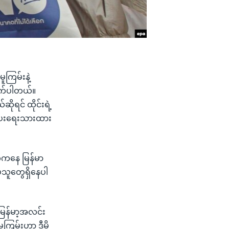
ူကြမ်းနဲ့
ုက်ပါတယ်။
ိုရင် ထိုင်းရဲ့
ိပေးရေးသားထား
ဘက်ကနေ မြန်မာ
သူတွေရှိနေပါ
 မြန်မာ့အလင်း
ကြမ်းဟာ ဒီမို