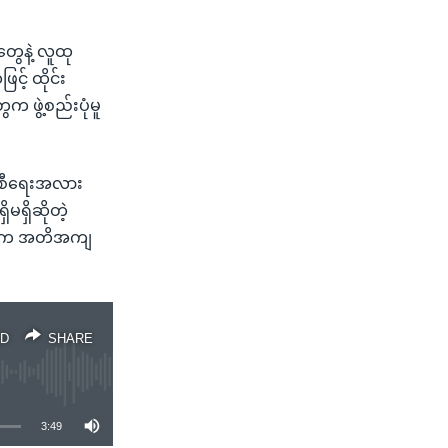
ွေနဲ့ လူထု
့် ထိုင်း
က ဖွဲ့စည်းပုံမူ
ကရေစီရေးအလား
ရှိဆိုတဲ့
ာနဘက်က အတိအကျ
D
SHARE
3:49