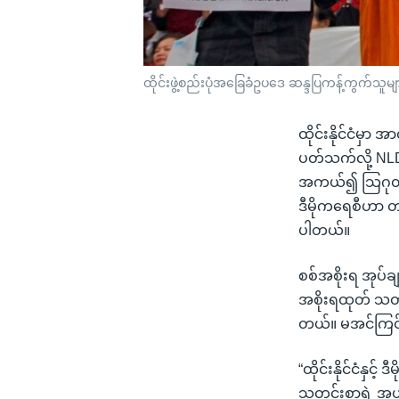
ထိုင်းဖွဲ့စည်းပုံအခြေခံဥပဒေ ဆန္ဒပြကန့်ကွက်သူမ
ထိုင်းနိုင်ငံမှ
ပတ်သက်လို့ NL
အကယ်၍ သြဂုတ်လ (
ဒီမိုကရေစီဟာ တ
ပါတယ်။
စစ်အစိုးရ အုပ်ချ
အစိုးရထုတ် သတ
တယ်။ မအင်ကြင်း
“ထိုင်းနိုင်ငံန
သတင်းစာရဲ့ အယ်