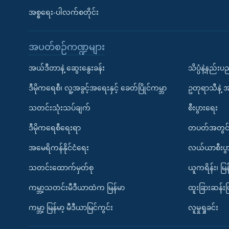
အစ္စရေး-ပါလက်စတိုင်း
အပတ်စဉ်ကဏ္ဍများ
အယ်ဒီတာနဲ့ ဆွေးနွေးခန်း
သိပ္ပံနဲ့နည်း
ဒီမိုကရေစီ၊ လူ့အခွင့်အရေးနှင့် ခေတ်ပြိုင်ကမ္ဘာ
ဥတုရာသီနဲ့ 
သတင်းသုံးသပ်ချက်
စီးပွားရေး
ဒီမိုကရေစီရေးရာ
တပတ်အတွင်
အမေရိကန်နိုင်ငံရေး
လယ်ယာစီးပွ
သတင်းထောက်မှတ်စု
ယူကရိန်း၊ မြန
ကမ္ဘာ့သတင်းမီဒီယာထဲက မြန်မာ
ထူးခြားဆန်း
ကမ္ဘာ့ မြန်မာ့ မီဒီယာမြင်ကွင်း
လူမှုရှုခင်း