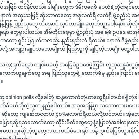
ပ်အဖြစ် တင်နိုင်တယ်။ ဒါမျိုးတွေက ဒီမိုကရေစီ ပေတံနဲ့ တိုင်းရင်တ
နောက် အထူးသဖြင့် ဆိုးတာကတော့ အခုလက်ရှိ လက်ရှိ ဖွဲ့စည်းပုံ အ
န့်ပြန့် ပြည်သူတွေ သိအောင် လုပ်တာမျိုး မဟုတ်ဘူးပေါ့နော်။ ဆို
ော် တွေ့ဖူးပါတယ်။ အိမ်တိုင်းစေ့မှာ ဖွဲ့စည်းပုံ အခြေခံ ဥပဒေ စာအုပ
ာကတော့ ရှင်းပြချက်ကလည်း နည်းနည်းဘဲ ရှိတယ်။ နောက် ဒီဖွဲ့စည်းပ
လို့ အကျဉ်းချုပ်သဘောမျိုးဘဲ ပြည်သူကို ချပြတဲ့ဟာမျိုး တွေ့ပါ
လ (၇)ရက်နေ့မှာ ကျင်းပမယ့် အခြေခံဥပဒေမူကြမ်း လူထုဆန္ဒခံယူပွ
ကောက်ယူချက်တွေ အရ ပြည်သူတွေရဲ့ ထောက်ခံမှု နည်းကြောင်း တွ
်။
ှာတော့ opinion polls လို့ခေါ်တဲ့ ဆန္ဒကောက်တဲ့ဟာတွေရှိပါတယ်။ ရှိတဲ
 ထောက်ခံမယ်ဆိုတဲ့သူက နည်းပါတယ်။ အခုအချိန်မှာ သဘောထားမပေး
 ဆိုတော့ ကျနော်ထင်တယ် ၄၀%လောက်ရှိတယ်လို့ထင်တယ်။ အဲ့တ
် ပြောရဆိုရသလောက်တော့ ထိုင်းမိတ်ဆွေတွေနဲ့ပြောတဲ့အခါကျတော
းဘူးဆိုတဲ့သူတွေက တကယ်မဲပေးရင် ကန့်ကွက်မဲဖြစ်သွားနိုင်တ