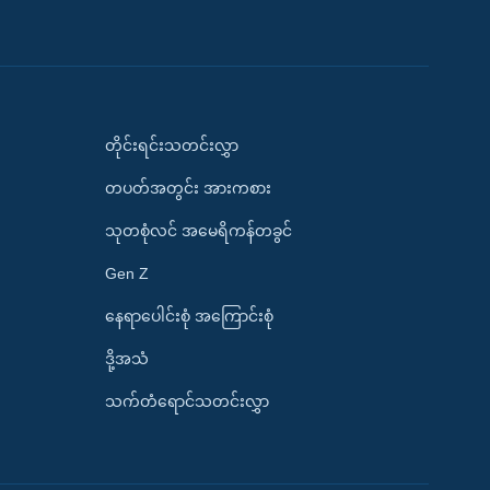
တိုင်းရင်းသတင်းလွှာ
တပတ်အတွင်း အားကစား
သုတစုံလင် အမေရိကန်တခွင်
Gen Z
နေရာပေါင်းစုံ အကြောင်းစုံ
ဒို့အသံ
သက်တံရောင်သတင်းလွှာ