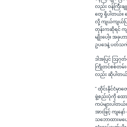
လည်း ဝန်ကြီးချု
တွေ ရှိပါတယ်။ 
လို့ ကျယ်ကျယ်ပြ
တုန်းကဆိုရင် ကျန
မျိုးပေါ့။ အခုဟ
ဥပဒေနဲ့ ပတ်သက်
ဒါအပြင် သြဂုတ်
ကြိုတင်စစ်တမ်း
လည်း ဆိုပါတယ
" ထိုင်းနိုင်ငံမ
ဖွဲ့စည်းပုံကို
ကပဲများပါတယ်။
အားဖြင့် ကျနော
သဘောထားမပေးသေ