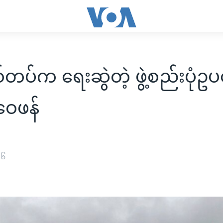
စ်တပ်က ရေးဆွဲတဲ့ ဖွဲ့စည်းပုံဥ
ဝေဖန်
၁၆