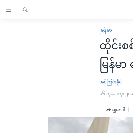
သုံး
ရ
ရှာဖွေ
လွယ်ကူ
မူလစာမျက်နှာ
မြန်မာ
ရ
စေ
မြန်မာ
လာ
ထိုင်းစ
သည့်
ဒ်
ကမ္ဘာ့သတင်းများ
Link
ဗွီဒီယို
နိုင်ငံတကာ
မြန်မာ 
များ
သတင်းလွတ်လပ်ခွင့်
အမေရိကန်
ပင်မ
ရပ်ဝန်းတခု လမ်းတခု အလွန်
တရုတ်
အင်ကြင်းနိုင်
အကြောင်းအရာ
အင်္ဂလိပ်စာလေ့လာမယ်
အစ္စရေး-ပါလက်စတိုင်း
၀၆ ၾသဂုတ္၊ ၂၀
သို့
အပတ်စဉ်ကဏ္ဍများ
အမေရိကန်သုံးအီဒီယံ
ကျော်
မျှဝေပါ
ကြည့်
ရေဒီယိုနှင့်ရုပ်သံ အချက်အလက်များ
မကြေးမုံရဲ့ အင်္ဂလိပ်စာ
ရေဒီယို
ရန်
ရေဒီယို/တီဗွီအစီအစဉ်
ရုပ်ရှင်ထဲက အင်္ဂလိပ်စာ
တီဗွီ
ပင်မ