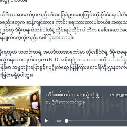
းတွေရှိပါတယ်။ "
ယ်ဒီတာအာဘော်မှာလည်း ဒီအခြေခံဥပဒေမူကြမ်းကို နိုင်ငံရေးပါတီတ
့အစည်းတွေက ဆန့်ကျင်ထားကြောင်း ရေးသားထားပါတယ်။ အထူးသဖြင
ေဖြစ်တဲ့ ဒီမိုကရက်တစ်ပါတီနဲ့ ထိုင်းရပ်ထိုင်း ပါတီက ခေါင်းဆောင်တွေ
ဖန်ချက်တွေကိုလည်း ဖေါ်ပြထားတာပါ။
ိုးရထုတ် သတင်းစာရဲ့ အယ်ဒီတာအာဘော်မှာ ထိုင်းနိုင်ငံရဲ့ ဒီမို
ု့ ရေးသားချက်တွေဟာ NLD အစိုးရရဲ့ သဘောထားကို ထင်ဟပ်မှုရှိမ
 မြန်မာ သမ္မတရုံးပြောခွင့်ရပုဂ္ဂိုလ်ရော ပြန်ကြားရေးဝန်ကြီးဌ
ြင်းမရှိခဲ့ပါဘူး။
ထိုင်းစစ်တပ်က ရေးဆွဲတဲ့ ဖွဲ့စည်းပုံဥပဒေ မြန်မာ ဝေဖန်
EMBE
by
ဗွီအိုအေသတင်းဌာန
No media source currently available
0:00