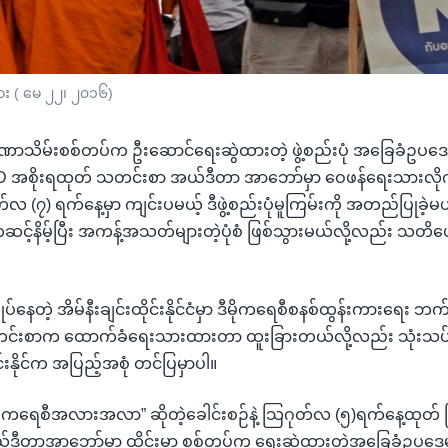
ျား ( မေ ၂၂၊ ၂၀၁၆)
ာ အာဏာသိမ်းစစ်တပ်က ဦးဆောင်ရေးဆွဲထားတဲ့ ဖွဲ့စည်းပုံ အခြေခံဥပဒေမ
D အစိုးရထုတ် သတင်းစာ အယ်ဒီတာ အာဘော်မှာ ဝေဖန်ရေးသားလိ
၇) ရက်နေ့မှာ ကျင်းပမယ့် ဒီဖွဲ့စည်းပုံမူကြမ်းကို အတည်ပြုခဲ့မယ်ဆ
ဆင့်နိမ့်ပြီး အကန့်အသတ်များတဲ့ပုံစံ ဖြစ်သွားမယ်လို့လည်း သတ
ုပ်နေတဲ့ အိမ်နီးချင်းထိုင်းနိုင်ငံမှာ ဒီမိုကရေစီစနစ်ထွန်းကားရေး 
င်းစာက ထောက်ခံရေးသားထားတာ ထူးခြားတယ်လို့လည်း သုံးသပ်
နိုင်က အပြည့်အစုံ တင်ပြမှာပါ။
ှင့် ဒီမိုကရေစီအလားအလာ” ဆိုတဲ့ခေါင်းစဉ်နဲ့ သြဂုတ်လ (၅)ရက်နေ့ထုတ်
ဒီတာအာဘော်မှာ ထိုင်းမှာ စစ်တပ်က ရေးဆွဲထားတဲ့အခြေခံဥပဒေမူ