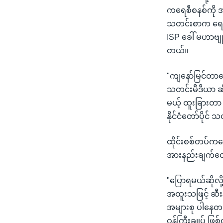
ကရေစီစနစ်ကို 
သတင်းစာက ရေးသ
ISP ခေါ် မဟာဗျူ
တယ်။
"ကျနော်မြင်တာတ
သတင်းမီဒီယာ ဆို
မယ့် ထူးခြားတာ
နိုင်ငံတော်ပိုင
ထိုင်းစစ်တပ်ကရေ
အားနည်းချက်တွ
"ပြောရမယ်ဆိုလို
အထူးသဖြင့် ဆီးန
အများစု ပါနေတယ
ဝန်ကြီးချုပ် ဖြ