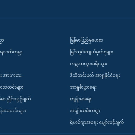
ပညာ
မြန်မာပြည်မှပေးစာ
အနာဂတ်ကမ္ဘာ
မြင်ကွင်းကျယ်မှတ်စုများ
ကမ္ဘာတလွှားခရီးသွား
း အားကစား
ဒီသီတင်းပတ် အာရှနိုင်ငံရေး
ားသတင်းများ
အာရှစီးပွားရေး
်မာ နှိုင်းယှဉ်ချက်
ကျန်းမာရေး
ပြားသတင်းများ
အမျိုးသမီးကဏ္ဍ
ရိုဟင်ဂျာအရေး မျှော်လင့်ချက်