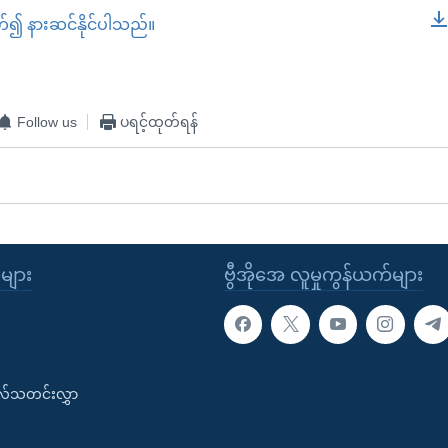
တ်၍ နားဆင်နိုင်ပါသည်။
EMBED
Follow us
ပရင့်ထုတ်ရန်
ုများ
ဗွီအိုအေ လူမှုကွန်ယက်များ
းလ်သတင်းလွှာ