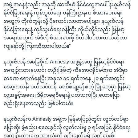
အဖွဲ့ အနေနဲ့လည်း အခုဆို အာဆီယံ နိုင်ငံတွေအပေါ် နယူးဇီလန်
နိုင်ငံခြားရေးနဲ့ ကုန်သွယ်ရေး ဝန်ကြီးဌာနက ဖိအားပေးရေး
အတွက် တိုက်တွန်းလို့ ပိုကောင်းလာတာပေါ့ဗျာ။ နယူးဇီလန်
နိုင်ငံခြားရေးနဲ့ ကုန်သွယ်ရေးဝန်ကြီး ကိုယ်တိုင်လည်း မြန်မာ့
အရေးအတွက် အဲဒီလို ဖိအားပေးဖို့ စိတ်ပါဝင်စားတယ်ဆိုတာ
ကျနော်တို့ ကြားသိထားပါတယ်။”
နယူးဇီလန် အခြေစိုက် Amnesty အဖွဲ့နဲ့အတူ မြန်မာ့နိုင်ငံရေး
အကျဉ်းသားဟောင်း တဦးဖြစ်တဲ့ ကိုအောင်ခိုင်မင်းက အဲဒီမှာ
တခဏ ရောက်နေပြီး အခုလ ၁၀ ရက်ကနေ ၂၀ ရက်အတွင်း
အော့ကလန်၊ ဝယ်လင်တန်၊ ခရစ်စ်ချာ့ချ် စတဲ့ မြို့တွေမှာ မြန်မာ့
လူ့အခွင့်အရေး၊ ဒီမိုကရေစီရေးနဲ့ ပတ်သက်ပြီး ဟောပြော
စည်းရုံးနေတာလည်း ဖြစ်ပါတယ်။
နယူးဇီလန်က Amnesty အဖွဲ့က မြန်မာပြည်တွင်း လွတ်လပ်စွာ
ပြောဆို၊ ဖွဲ့စည်း၊ စုဝေးခွင့်လို လွတ်လပ်မှု ၃ ရပ်အပြင် နိုင်ငံရေး
အကျဉ်းသားတွေ အားလုံးကို ချွင်းချက်မရှိ လွှတ်ပေးဖို့၊