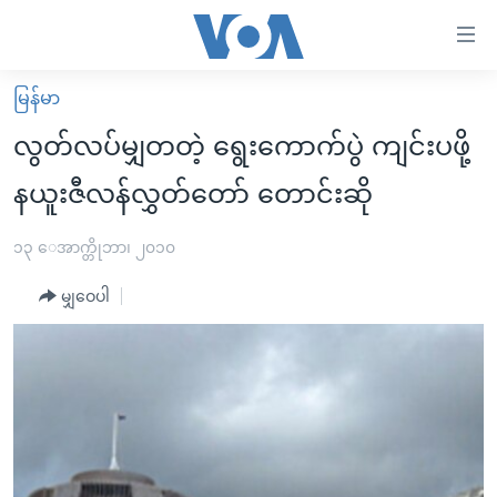
သုံး
ရ
လွယ်ကူ
မြန်မာ
မူလစာမျက်နှာ
စေ
လွတ်လပ်မျှတတဲ့ ရွေးကောက်ပွဲ ကျင်းပဖို့
မြန်မာ
သည့်
နယူးဇီလန်လွှတ်တော် တောင်းဆို
ကမ္ဘာ့သတင်းများ
Link
ဗွီဒီယို
နိုင်ငံတကာ
၁၃ ေအာက္တိုဘာ၊ ၂၀၁၀
များ
သတင်းလွတ်လပ်ခွင့်
အမေရိကန်
ပင်မ
မျှဝေပါ
ရပ်ဝန်းတခု လမ်းတခု အလွန်
တရုတ်
အကြောင်းအရာ
သို့
အင်္ဂလိပ်စာလေ့လာမယ်
အစ္စရေး-ပါလက်စတိုင်း
ကျော်
အပတ်စဉ်ကဏ္ဍများ
အမေရိကန်သုံးအီဒီယံ
ကြည့်
ရေဒီယိုနှင့်ရုပ်သံ အချက်အလက်များ
မကြေးမုံရဲ့ အင်္ဂလိပ်စာ
ရေဒီယို
ရန်
ပင်မ
ရေဒီယို/တီဗွီအစီအစဉ်
ရုပ်ရှင်ထဲက အင်္ဂလိပ်စာ
တီဗွီ