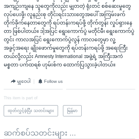
အကျဉ်းကျနေ သူတွေကိုလည်း မျှတတဲ့ ရုံးတင် စစ်ဆေးမှုတွေ
လုပ်ပေးဖို့၊ လူနည်းစု တိုင်းရင်းသားတွေအပေါ် အကြမ်းဖက်
တိုက်ခိုက်နေတာတွေကို ရပ်တန်းကရပ်ဖို့ တိုက်တွန်း လှုပ်ရှားနေ
တာ ဖြစ်ပါတယ်။ ဒါ့အပြင် ရွေးကောက်ပွဲ မတိုင်မီ၊ ရွေးကောက်ပွဲ
တွင်း ကာလအပြင် ရွေးကောက်ပွဲလွန် ကာလတွေမှာ လူ့
အခွင့်အရေး ချိုးဖောက်မှုတွေကို ရပ်တန်းကရပ်ဖို့ အရေးကြီး
တယ်လို့လည်း Amnesty International အဖွဲ့ရဲ့ အကြီးအကဲ
မစ္စတာ ပက်ထရစ် ဟုမ်းစ်က ထောက်ပြသွားခဲ့ပါတယ်။
မျှဝေပါ
Follow us
This item is part of
ထုတ်လွှင့်ခဲ့ပြီး သတင်းများ
မြန်မာ
ဆက်စပ်သတင်းများ ...