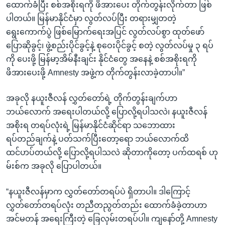
ထောက်ခံပြီး စစ်အစိုးရကို ဖိအားပေး တိုက်တွန်းလိုက်တာ ဖြစ်
ပါတယ်။ မြန်မာနိုင်ငံမှာ လွတ်လပ်ပြီး တရားမျှတတဲ့
ရွေးကောက်ပွဲ ဖြစ်မြောက်ရေးအပြင် လွတ်လပ်စွာ ထုတ်ဖော်
ပြောဆိုခွင့်၊ ဖွဲ့စည်းပိုင်ခွင့်နဲ့ စုဝေးပိုင်ခွင့် စတဲ့ လွတ်လပ်မှု ၃ ရပ်
ကို ပေးဖို့ မြန်မာ့အိမ်နီးချင်း နိုင်ငံတွေ အနေနဲ့ စစ်အစိုးရကို
ဖိအားပေးဖို့ Amnesty အဖွဲ့က တိုက်တွန်းလာခဲ့တာပါ။”
အခုလို နယူးဇီလန် လွှတ်တော်ရဲ့ တိုက်တွန်းချက်ဟာ
ဘယ်လောက် အရေးပါတယ်လို့ ပြောလို့ရပါသလဲ၊ နယူးဇီလန်
အစိုးရ တရပ်လုံးရဲ့ မြန်မာနိုင်ငံဆိုင်ရာ သဘောထား
ရပ်တည်ချက်နဲ့ ပတ်သက်ပြီးတော့ရော ဘယ်လောက်ထိ
ထင်ဟပ်တယ်လို့ ပြောလို့ရပါသလဲ ဆိုတာကိုတော့ ပက်ထရစ် ဟု
မ်းစ်က အခုလို ပြောပါတယ်။
“နယူးဇီလန်မှာက လွှတ်တော်တရပ်ပဲ ရှိတာပါ။ ဒါကြောင့်
လွှတ်တော်တရပ်လုံး တညီတညွတ်တည်း ထောက်ခံခဲ့တာဟာ
အင်မတန် အရေးကြီးတဲ့ ခြေလှမ်းတရပ်ပါ။ ကျနော်တို့ Amnesty