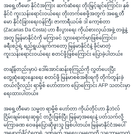
အရှေ့တီမော နိုင်ငံအကြား ဆက်ဆံရေး တိုးမြှင့်ချင်ကြောင်း၊ နှစ်
နိုင်ငံ ကူးသန်းရောင်းဝယ်ရေး တိုးတက်စေဖို့အတွက် အရှေ့တီ
မော နိုင်ငံခြားရေးဝန်ကြီး ဇာကာရီယပ်စ် ဒါ ကော့စ်တာ
(Zacarias Da Costa) ဟာ စီးပွားရေး ကိုယ်စားလှယ်အဖွဲ့ တဖွဲ့နဲ့
အတူ မြန်မာနိုင်ငံကို မကြာခင် သွားရောက်မှာဖြစ်ကြောင်း၊
ခရီးစဉ်ရဲ့ ရည်ရွယ်ချက်ကတော့ မြန်မာနိုင်ငံနဲ့ ခိုင်မာတဲ့
ကူးသန်းရောင်းဝယ်ရေး စတင်ဖို့ဖြစ်ကြောင်း ပြောခဲ့ပါတယ်။
တချိန်တည်းမှာပဲ ဒေါ်အောင်ဆန်းစုကြည်ကို လွှတ်ပေးပြီး
တွေ့ဆုံဆွေးနွေးရေး စတင်ဖို့ မြန်မာစစ်အစိုးရကို တိုက်တွန်းခဲ့
တယ်လို့လည်း ရာမို့စ် ဟော်တာက ပြောကြောင်း AFP သတင်းမှာ
ရေးထားပါတယ်။
အရှေ့တီမော သမ္မတ ရာမို့စ် ဟော်တာ ကိုယ်တိုင်ဟာ နိုဘဲလ်
ငြိမ်းချမ်းရေးဆုရှင် တဦးဖြစ်ပြီး မြန်မာ့အရေးနဲ့ ပတ်သက်လို့
မကြာခဏ ဝေဖန်ပြောဆိုဖူးသူ ဖြစ်ပါတယ်။ မြန်မာနိုင်ငံအပေါ်
အနောက်နိုင်ငံတွေရဲ့ ဒဏ်ခတ် အရေးယူမှုတွေကို သဘောမတူတဲ့