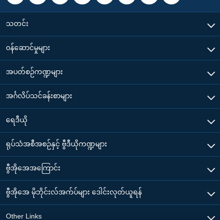
သတင်း
၀န်ဆောင်မှုများ
အပတ်စဉ်ကဏ္ဍများ
အင်္ဂလိပ်သင်ခန်းစာများ
ရေဒီယို
ရုပ်သံအစီအစဉ်နှင့် ဗွီဒီယိုကဏ္ဍများ
ဗွီအိုအေအကြောင်း
ဗွီအိုအေ မိုဘိုင်းလ်အက်ပ်များ ဒေါင်းလုတ်ယူရန်
Other Links