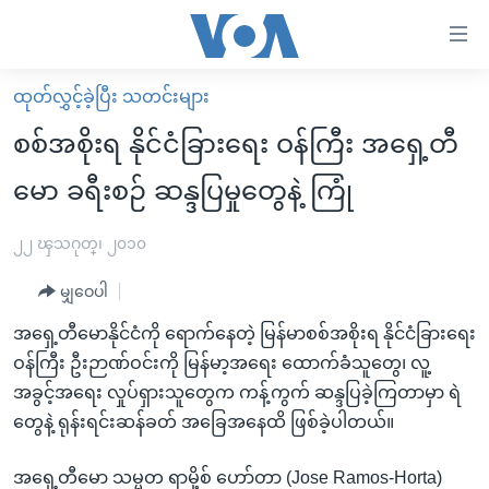
သုံး
ရ
လွယ်ကူ
ထုတ်လွှင့်ခဲ့ပြီး သတင်းများ
မူလစာမျက်နှာ
စေ
စစ်အစိုးရ နိုင်ငံခြားရေး ဝန်ကြီး အရှေ့တီ
မြန်မာ
သည့်
မော ခရီးစဉ် ဆန္ဒပြမှုတွေနဲ့ ကြုံ
ကမ္ဘာ့သတင်းများ
Link
ဗွီဒီယို
နိုင်ငံတကာ
၂၂ ၾသဂုတ္၊ ၂၀၁၀
များ
သတင်းလွတ်လပ်ခွင့်
အမေရိကန်
ပင်မ
မျှဝေပါ
ရပ်ဝန်းတခု လမ်းတခု အလွန်
တရုတ်
အကြောင်းအရာ
အရှေ့တီမောနိုင်ငံကို ရောက်နေတဲ့ မြန်မာစစ်အစိုးရ နိုင်ငံခြားရေး
သို့
အင်္ဂလိပ်စာလေ့လာမယ်
အစ္စရေး-ပါလက်စတိုင်း
ဝန်ကြီး ဦးဉာဏ်ဝင်းကို မြန်မာ့အရေး ထောက်ခံသူတွေ၊ လူ့
ကျော်
အပတ်စဉ်ကဏ္ဍများ
အမေရိကန်သုံးအီဒီယံ
အခွင့်အရေး လှုပ်ရှားသူတွေက ကန့်ကွက် ဆန္ဒပြခဲ့ကြတာမှာ ရဲ
ကြည့်
တွေနဲ့ ရုန်းရင်းဆန်ခတ် အခြေအနေထိ ဖြစ်ခဲ့ပါတယ်။
ရေဒီယိုနှင့်ရုပ်သံ အချက်အလက်များ
မကြေးမုံရဲ့ အင်္ဂလိပ်စာ
ရေဒီယို
ရန်
ပင်မ
ရေဒီယို/တီဗွီအစီအစဉ်
ရုပ်ရှင်ထဲက အင်္ဂလိပ်စာ
တီဗွီ
အရှေ့တီမော သမ္မတ ရာမို့စ် ဟော်တာ (Jose Ramos-Horta)