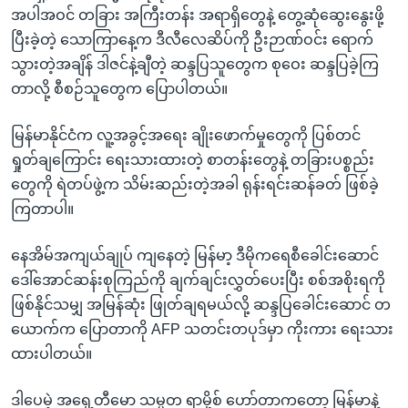
အ
အပါအဝင် တခြား အကြီးတန်း အရာရှိတွေနဲ့ တွေ့ဆုံဆွေးနွေးဖို့
သုတပဒေသာ အင်္ဂလိပ်စာ
ညွန်း
Learning English
ပြီးခဲ့တဲ့ သောကြာနေ့က ဒီလီလေဆိပ်ကို ဦးဉာဏ်ဝင်း ရောက်
စာမျက်နှာ
သွားတဲ့အချိန် ဒါဇင်နဲ့ချီတဲ့ ဆန္ဒပြသူတွေက စုဝေး ဆန္ဒပြခဲ့ကြ
သို့
ဗွီအိုအေ လူမှုကွန်ယက်များ
တာလို့ စီစဉ်သူတွေက ပြောပါတယ်။
ကျော်
ကြည့်
မြန်မာနိုင်ငံက လူ့အခွင့်အရေး ချိုးဖောက်မှုတွေကို ပြစ်တင်
ရန်
ရှုတ်ချကြောင်း ရေးသားထားတဲ့ စာတန်းတွေနဲ့ တခြားပစ္စည်း
ဘာသာစကားများ
ရှာဖွေ
တွေကို ရဲတပ်ဖွဲ့က သိမ်းဆည်းတဲ့အခါ ရုန်းရင်းဆန်ခတ် ဖြစ်ခဲ့
ရန်
ကြတာပါ။
နေရာ
သို့
နေအိမ်အကျယ်ချုပ် ကျနေတဲ့ မြန်မာ့ ဒီမိုကရေစီခေါင်းဆောင်
ကျော်
ဒေါ်အောင်ဆန်းစုကြည်ကို ချက်ချင်းလွှတ်ပေးပြီး စစ်အစိုးရကို
ရန်
ဖြစ်နိုင်သမျှ အမြန်ဆုံး ဖြုတ်ချရမယ်လို့ ဆန္ဒပြခေါင်းဆောင် တ
ယောက်က ပြောတာကို AFP သတင်းတပုဒ်မှာ ကိုးကား ရေးသား
ထားပါတယ်။
ဒါပေမဲ့ အရှေ့တီမော သမ္မတ ရာမို့စ် ဟော်တာကတော့ မြန်မာနဲ့