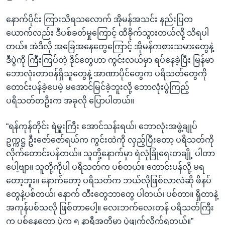
နောက်ပိုင်း ကြားသိရသလောက် အိုမန်အသင်း နည်းပြတ
ယောက်လည်း ဒီပစ်ခတ်မှုကြောင့် ထိခိုက်သွားတယ်လို့ သိရပါ
တယ်။ အဲဒီလို အခြေအနေတွေကြောင့် အိုမန်ကစားသမားတွေနဲ့
ဒီပွဲကို ကြီးကြပ်တဲ့ ဒိုင်တွေဟာ ကွင်းလယ်မှာ ရပ်နေခဲ့ပြီး မြန်မာ
ဘောလုံးတာဝန်ရှိသူတွေနဲ့ အာဏာပိုင်တွေက ပရိသတ်တွေကို
တောင်းပန်ခဲ့ပေမဲ့ မအောင်မြင်ခဲ့ဘူးလို့ ဘောလုံးပွဲကြည့်
ပရိသတ်တဦးက အခုလို ပြောပါတယ်။
“ရန်ကုန်တိုင်း ရဲမှူးကြီး အောင်သန်းရယ်၊ ဘောလုံးအဖွဲ့ချုပ်
ဥက္ကဋ္ဌ ဦးဇော်ဇော်ရယ်က ကွင်းထဲကို လှည့်ပြီးတော့ ပရိသတ်ကို
လိုက်တောင်းပန်တယ်။ သူတို့နောက်မှာ ရဲလုံခြုံရေးတချို့ ပါတာ
ပေါ့ဗျာ။ သူတို့ကိုပါ ပရိသတ်က ပစ်တယ်။ တောင်းပန်လို့ မရ
တော့ဘူး။ နောက်တော့ ပရိသတ်က ဘယ်လိုဖြစ်လာလဲဆို ဖိနပ်
တွေနဲ့ပစ်တယ်၊ နောက် ထီးတွေဘာတွေ ပါတယ်၊ ပစ်တာ။ ရှိတာနဲ့
အကုန်ပစ်သလို ဖြစ်တာပေါ့။ လေးဘက်လေးတန် ပရိသတ်ကြီး
က ပစ်နေတော့ ပွဲက ၅ နာရီအတိမှာ ပွဲဖျက်လိုက်ရတယ်။”