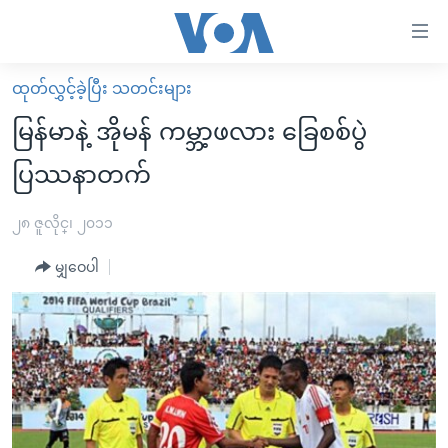
သုံး
ရ
လွယ်ကူ
ထုတ်လွှင့်ခဲ့ပြီး သတင်းများ
မူလစာမျက်နှာ
စေ
မြန်မာနဲ့ အိုမန် ကမ္ဘာ့ဖလား ခြေစစ်ပွဲ
မြန်မာ
သည့်
ပြဿနာတက်
ကမ္ဘာ့သတင်းများ
Link
ဗွီဒီယို
နိုင်ငံတကာ
၂၈ ဇူလိုင္၊ ၂၀၁၁
များ
သတင်းလွတ်လပ်ခွင့်
အမေရိကန်
ပင်မ
မျှဝေပါ
ရပ်ဝန်းတခု လမ်းတခု အလွန်
တရုတ်
အကြောင်းအရာ
သို့
အင်္ဂလိပ်စာလေ့လာမယ်
အစ္စရေး-ပါလက်စတိုင်း
ကျော်
အပတ်စဉ်ကဏ္ဍများ
အမေရိကန်သုံးအီဒီယံ
ကြည့်
ရေဒီယိုနှင့်ရုပ်သံ အချက်အလက်များ
မကြေးမုံရဲ့ အင်္ဂလိပ်စာ
ရေဒီယို
ရန်
ပင်မ
ရေဒီယို/တီဗွီအစီအစဉ်
ရုပ်ရှင်ထဲက အင်္ဂလိပ်စာ
တီဗွီ