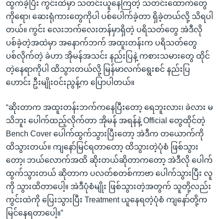
ထွက်ခဲ့ပြီး ကွင်းထဲမှာ သတင်းယူနေကြတဲ့ သတင်းထောက်တွေ
ကိုရော၊ ဆေးရုံကားတွေကိုပါ ပစ်ပေါက်ခဲ့တာ ရှိခဲ့တယ်လို့ သိရပါ
တယ်။ ကွင်း လေးဘက်လေးတန်မှာရှိတဲ့ ပရိသတ်တွေ အဲဒီလို
ပစ်ခဲ့တဲ့အထဲမှာ အနောက်ဘက် အထူးတန်းက ပရိသတ်တွေ
ပစ်လိုက်တဲ့ ခဲဟာ အိုမန်အသင်း နည်းပြနဲ့ ကစားသမားတွေ ထိုင်
တဲ့နေရာကိုပါ ထိသွားတယ်လို့ မြန်မာလက်ရွေးစင် နည်းပြ
ဟောင်း ဦးမျိုးဝင်းညွန့်က ပြောပါတယ်။
“ဆိုးတာက အထူးတန်းဘက်ကနေပြီးတော့ ရေဘူးလား၊ ခဲလား မ
သိဘူး ပေါက်ထည့်လိုက်တာ အိုမန် အရန်နဲ့ Official တွေထိုင်တဲ့
Bench Cover ပေါက်ထွက်သွားပြီးတော့ အဲဒီက တယောက်ကို
ထိသွားတယ်။ ကျနော်မြင်ရတာတော့ ထိသွားတဲ့ပုံစံ ဖြစ်သွား
တော့၊ ဘယ်လောက်အထိ ဆိုးတယ်ဆိုတာကတော့ အဲဒီလို ပေါက်
ထွက်သွားတယ် ဆိုတာက ပလတ်စတစ်ကာဗာ ပေါက်သွားပြီး လူ
ကို သွားထိတာပေါ့။ အဲဒီပုံစံမျိုး ဖြစ်သွားတဲ့အတွက် သူတို့လည်း
ကွင်းထဲကို ပြေးသွားပြီး Treatment ယူနေရတဲ့ပုံစံ ကျနော်တို့က
မြင်နေရတာပေါ့။”