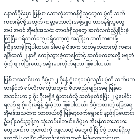
နောက်ပိုင်းမှာ မြန်မာ ဘောလုံးတာဝန်ရှိသူတွေက ပွဲကို ဆက်
ကစားနိုင်ဖို့အတွက် ကမ္ဘာ့ဘောလုံးအဖွဲ့ချုပ် တာဝန်ရှိသူတွေ
အပါအဝင် အိုမန်အသင်း တာဝန်ရှိသူတွေ ဆက်လက်ညှိနှိုင်းခဲ့
ကြပြီး ပရိသတ်တွေ မရှိတော့တဲ့ အချိန်မှာ ဆက်ကစားဖို့
ကြိုးစားခဲ့ကြပါတယ်။ ဒါပေမဲ့ ဖီဖာက သတ်မှတ်ထားတဲ့ ကစား
ချိန်ထက် ၂ နာရီ ကျော်သွားခဲ့တာကြောင့် ဆက်မကစားလို့ မရဘဲ
ပွဲကို ဖျက်ပြီးတော့ အရှုံးပေးလိုက်ရတာ ဖြစ်ပါတယ်။
မြန်မာအသင်းဟာ ဒီပွဲမှာ ၂ ဂိုးနဲ့ ရှုံးနေပေမဲ့လည်း ပွဲကို ဆက်မက
စားနိုင်ဘဲ ရပ်လိုက်ရတဲ့အတွက် ဖီဖာစည်းမျဉ်းအရ မြန်မာ
အသင်းဟာ ၃ ဂိုး ဂိုးမရှိနဲ့ ရှုံးတယ်လို့ သတ်မှတ်ခဲ့ပြီး ၂ ပွဲပေါင်း
ရလဒ် ၅ ဂိုး ဂိုးမရှိနဲ့ ရှုံးခဲ့တာ ဖြစ်ပါတယ်။ ဒီပွဲကစားတဲ့ ခြေအရ
အိုမန်အသင်းက သာတယ်လို့ မြန်မာ့လက်ရွေးစင် နည်းပြဟောင်း
ဦးမျိုးဝင်းညွန့်က သုံးသပ်ပါတယ်။ ဒီပွဲမှာ အိုမန်ကစားသမား
တွေဘက်က ကွင်းထဲကို ကျလာတဲ့ ခဲတွေကို ပြိုင်ပွဲ တာဝန်ရှိသူ
တွေကို ပြသပြီး တိုင်တန်းခဲ့တဲ့အတွက် မြန်မာအသင်းဟာ