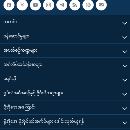
သတင်း
၀န်ဆောင်မှုများ
အပတ်စဉ်ကဏ္ဍများ
အင်္ဂလိပ်သင်ခန်းစာများ
ရေဒီယို
ရုပ်သံအစီအစဉ်နှင့် ဗွီဒီယိုကဏ္ဍများ
ဗွီအိုအေအကြောင်း
ဗွီအိုအေ မိုဘိုင်းလ်အက်ပ်များ ဒေါင်းလုတ်ယူရန်