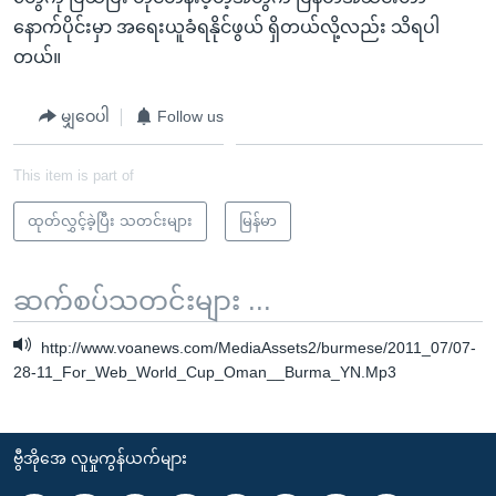
နောက်ပိုင်းမှာ အရေးယူခံရနိုင်ဖွယ် ရှိတယ်လို့လည်း သိရပါ
တယ်။
မျှဝေပါ
Follow us
This item is part of
ထုတ်လွှင့်ခဲ့ပြီး သတင်းများ
မြန်မာ
ဆက်စပ်သတင်းများ ...
http://www.voanews.com/MediaAssets2/burmese/2011_07/07-
28-11_For_Web_World_Cup_Oman__Burma_YN.Mp3
ဗွီအိုအေ လူမှုကွန်ယက်များ