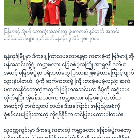
အ
သုတပဒေသာ အင်္ဂလိပ်စာ
ညွန်း
Learning English
စာမျက်နှာ
သို့
ဗွီအိုအေ လူမှုကွန်ယက်များ
မြန်မာနှင့် အိုမန် ဘောလုံးအသင်းတို့ ပွဲမကစားမီ နှစ်ဘက် အသင်း
ကျော်
ခေါင်းဆောင်များ နှုတ်ဆက်နေစဉ်။ ဇူလိုင် ၂၈၊ ၂၀၁၁။
ကြည့်
ရန်
ရန်ကုန်မြို့မှာ ဒီကနေ့ ကြာသပတေးနေ့မှာ ကစားခဲ့တဲ့ မြန်မာနဲ့ အို
ဘာသာစကားများ
ရှာဖွေ
မန်အသင်းတို့ရဲ့ ကမ္ဘာ့ဖလား ခြေစစ်ပွဲအကြို အာရှဇုန် ဒုတိယ
ရန်
အဆင့် ခြေစစ်ပွဲမှာ ပရိသတ်တွေ ပြဿနာဖြစ်ခဲ့တာကြောင့် ပျက်
နေရာ
သွားခဲ့ပါတယ်။ ပွဲကို ဆက်ကစားဖို့ ကြိုးစားခဲ့ပေမဲ့လည်း ဆက်
သို့
မကစားနိုင်တော့တဲ့အတွက် မြန်မာအသင်းဟာ ဒီပွဲကို အရှုံးပေး
ကျော်
လိုက်ရပြီး အိုမန်အသင်းက ကမ္ဘာ့ဖလား ခြေစစ်ပွဲ တတိယ
ရန်
အဆင့်ကို တက်သွားပါတယ်။ ဒီအကြောင်း အပြည့်အစုံကို
စုံစမ်းမေးမြန်းထားတဲ့ ကိုရန်နိုင်က တင်ပြပေးထားပါတယ်။
သုဝဏ္ဏကွင်းမှာ ဒီကနေ့ ကစားတဲ့ ကမ္ဘာ့ဖလား ခြေစစ်ပွဲကတော့