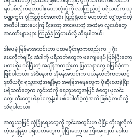
ပရိသတ်တွေ ပြဿနာဖြစ်တာကြောင့် ပွဲကို ဆက်မကစားနိုင်ဘဲ
ရပ်ပစ်လိုက်ရတာပါ။ ဘောလုံးပွဲကို လာကြည့်တဲ့ ပရိသတ်က သု
ဝဏ္ဏကွင်း ပွဲကြည့်စင်အားလုံး ပြည့်ရုံတင် မဟုတ်ဘဲ လျှံထွက်တဲ့
အထိပါ အားပေးကြပြီးတော့ အားပေးတဲ့ အထဲမှာ လူငယ်တွေ
အတော်များများ ကြည့်ခဲ့ကြတယ်လို့ သိရပါတယ်။
ဒါပေမဲ့ မြန်မာအသင်းဟာ ပထမပိုင်းမှာကတည်းက ၂ ဂိုး
ပေးလိုက်ရပြီး အဲဒါကို ပရိသတ်တွေက မကျေမနပ် ဖြစ်ပြီးတော့
ပထမဂိုး ဝင်ပြီးတဲ့ အချိန်ကတည်းက ပြဿနာတွေ စဖြစ်ခဲ့တာ
ဖြစ်ပါတယ်။ အဲဒီနောက် အိုမန်အသင်းက ပယ်နယ်တီကတဆင့်
ဒုတိယဂိုး ရသွားတဲ့အချိန်မှာ အခြေအနေတွေက ပိုဆိုးလာခဲ့ပြီး
ပရိသတ်တွေက ကွင်းထဲကို ရေဘူးတွေအပြင် ခဲတွေ၊ ပုလင်း
တွေ၊ ထီးတွေ၊ ဖိနပ်တွေနဲ့ပါ ပစ်ပေါက်ခဲ့တဲ့အထိ ဖြစ်ခဲ့တယ်လို့
သိရပါတယ်။
အထူးသဖြင့် လုံခြုံရေးတွေကို ကွင်းအတွင်းမှာ ပိုပြီး တိုးချလိုက်
တဲ့အချိန်မှာ ပရိသတ်တွေက ပိုပြီးတော့ အကြီးအကျယ် ဒေါသ