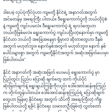
ဒါပေမဲ့ လုပ်ပုံကိုင်ပုံဟာ ကျမတို့ နိုင်ငံရဲ့ အနာဂတ်အတွက်
အင်မတန်မှ အရေးကြီး ပါတယ်။ ဒီရွေးကောက်ပွဲကို ဘယ်လိုပုံစံ
နဲ့ ကျမတို့ ကျင်းပမလဲ။ ဒီရွေးကောက်ပွဲ ရဲ့ ရလဒ်တွေဟာ
ဘယ်လိုဖြစ်မလဲ။ ရွေးကောက်ပွဲ ကျင်းပပြီးတဲ့နောက်မှာ ကျမတို့
နိုင်ငံဟာ ဘယ်လို အခြေအနေမှာ ရှိမှာလဲ ဆိုတာတွေဟာ ဒီနှစ်
အတွက် မဟုတ်ဘူး။ နောက်နှစ်အတွက် မဟုတ်ဘူး။ နောက် နှစ်
ပေါင်းများစွာ အတွက် ကျမတို့နိုင်ငံအတွက် အဆုံးအဖြတ်ပေးမှာ
ဖြစ်ပါတယ်။"
နိုင်ငံ အနာဂတ်ကို အဆုံးအဖြတ် ပေးမယ့် ရွေးကောက်ပွဲ မှာ
ပြည်တွင်း ပြည်ပ ပြောဆို ချက်တွေ ထက် ကိုယ်ပိုင်
ဆုံးဖြတ်ချက်နဲ့ ရွေးချယ်ကြဖို့ကိုလည်း ဒေါ်အောင်ဆန်းစုကြည်
က တိုက်တွန်းပါတယ်။ ဒေါ်အောင်ဆန်းစုကြည်ရဲ့ ပြောဆိုချက်
တွေဟာ မြန်မာ့ နိုင်ငံရေး အတွက် သိပ်ကို အရေးကြီးတဲ့ ကိစ္စ
ဖြစ်ပါတယ်လို့ ရခိုင် နိုင်ငံရေး သမားတဦးဖြစ်တဲ့ လွှတ်တော်