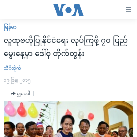
သုံး
ရ
လွယ်ကူ
မြန်မာ
မူလစာမျက်နှာ
စေ
လူထုဗဟိုပြုနိုင်ငံရေး လုပ်ကြဖို့ ၇၀ ပြည့်
မြန်မာ
သည့်
မွေးနေ့မှာ ဒေါ်စု တိုက်တွန်း
ကမ္ဘာ့သတင်းများ
Link
ဗွီဒီယို
နိုင်ငံတကာ
သိင်္ဂီထိုက်
များ
သတင်းလွတ်လပ်ခွင့်
အမေရိကန်
၁၉ ဇြန္၊ ၂၀၁၅
ပင်မ
ရပ်ဝန်းတခု လမ်းတခု အလွန်
တရုတ်
အကြောင်းအရာ
မျှဝေပါ
သို့
အင်္ဂလိပ်စာလေ့လာမယ်
အစ္စရေး-ပါလက်စတိုင်း
ကျော်
အပတ်စဉ်ကဏ္ဍများ
အမေရိကန်သုံးအီဒီယံ
ကြည့်
ရေဒီယိုနှင့်ရုပ်သံ အချက်အလက်များ
မကြေးမုံရဲ့ အင်္ဂလိပ်စာ
ရေဒီယို
ရန်
ပင်မ
ရေဒီယို/တီဗွီအစီအစဉ်
ရုပ်ရှင်ထဲက အင်္ဂလိပ်စာ
တီဗွီ