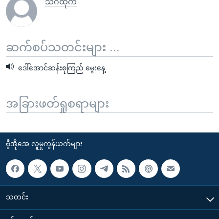
သိင်္ဂီထိုက်
ဆက်စပ်သတင်းများ ...
ဒေါ်အောင်ဆန်းစုကြည် မွေးနေ့
အခြားဖတ်ရှုစရာများ
ဗွီအိုအေ လူမှုကွန်ယက်များ
သတင်း