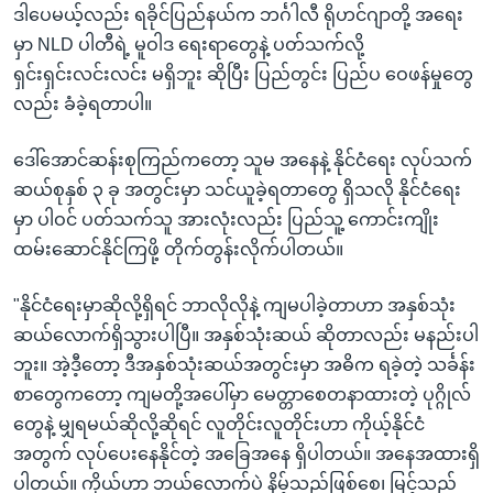
ဒါပေမယ့်လည်း ရခိုင်ပြည်နယ်က ဘင်္ဂါလီ ရိုဟင်ဂျာတို့ အရေး
မှာ NLD ပါတီရဲ့ မူဝါဒ ရေးရာတွေနဲ့ ပတ်သက်လို့
ရှင်းရှင်းလင်းလင်း မရှိဘူး ဆိုပြီး ပြည်တွင်း ပြည်ပ ဝေဖန်မှုတွေ
လည်း ခံခဲ့ရတာပါ။
ဒေါ်အောင်ဆန်းစုကြည်ကတော့ သူမ အနေနဲ့ နိုင်ငံရေး လုပ်သက်
ဆယ်စုနှစ် ၃ ခု အတွင်းမှာ သင်ယူခဲ့ရတာတွေ ရှိသလို နိုင်ငံရေး
မှာ ပါဝင် ပတ်သက်သူ အားလုံးလည်း ပြည်သူ့ ကောင်းကျိုး
ထမ်းဆောင်နိုင်ကြဖို့ တိုက်တွန်းလိုက်ပါတယ်။
"နိုင်ငံရေးမှာဆိုလို့ရှိရင် ဘာလိုလိုနဲ့ ကျမပါခဲ့တာဟာ အနှစ်သုံး
ဆယ်လောက်ရှိသွားပါပြီ။ အနှစ်သုံးဆယ် ဆိုတာလည်း မနည်းပါ
ဘူး။ အဲ့ဒီ့တော့ ဒီအနှစ်သုံးဆယ်အတွင်းမှာ အဓိက ရခဲ့တဲ့ သင်္ခန်း
စာတွေကတော့ ကျမတို့အပေါ်မှာ မေတ္တာစေတနာထားတဲ့ ပုဂ္ဂိုလ်
တွေနဲ့ မျှရမယ်ဆိုလို့ဆိုရင် လူတိုင်းလူတိုင်းဟာ ကိုယ့်နိုင်ငံ
အတွက် လုပ်ပေးနေနိုင်တဲ့ အခြေအနေ ရှိပါတယ်။ အနေအထားရှိ
ပါတယ်။ ကိုယ်ဟာ ဘယ်လောက်ပဲ နိမ့်သည်ဖြစ်စေ၊ မြင့်သည်