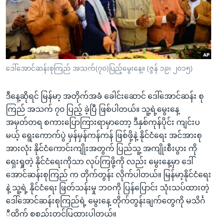
အ
သုတပဒေသာ အင်္ဂလိပ်စာ
ညွန်း
Learning English
စာမျက်နှာ
သို့
ဗွီအိုအေ လူမှုကွန်ယက်များ
ကျော်
ကြည့်
ဒေါ်အောင်ဆန်းစုကြည် အသက်(၇၀)ပြည့်မွေးနေ့။ (ဇွန် ၁၉၊ ၂၀၁၅)
ရန်
ဘာသာစကားများ
ရှာဖွေ
ဒီနေ့ဆိုရင် မြန်မာ့ အတိုက်အခံ ခေါင်းဆောင် ဒေါ်အောင်ဆန်း စု
ရန်
ကြည် အသက် ၇၀ ပြည့် ခဲ့ပြီ ဖြစ်ပါတယ်။ သူ့ရဲ့မွေးနေ့
နေရာ
အမှတ်တရ စကားပြောကြားရာမှာတော့ ဒီနှစ်ကုန်ပိုင်း ကျင်းပ
သို့
မယ့် ရွေးကောက်ပွဲ မှန်မှန်ကန်ကန် ဖြစ်ဖို့နဲ့ နိုင်ငံရေး အင်အားစု
ကျော်
အားလုံး နိုင်ငံကောင်းကျိုးအတွက် ပြည်သူ့ အကျိုးစီးပွား ကို
ရန်
ရှေးရှုတဲ့ နိုင်ငံရေးကိုသာ လုပ်ကြဖို့ကို လည်း မွေးနေ့မှာ ဒေါ်
အောင်ဆန်းစုကြည် က တိုက်တွန်း လိုက်ပါတယ်။ မြန်မာ့နိုင်ငံရေး
နဲ့ သူ့ရဲ့ နိုင်ငံရေး ဖြတ်သန်းမှု ဘဝကို ပြန်ပြောင်း သုံးသပ်ထားတဲ့
ဒေါ်အောင်ဆန်းစုကြည်ရဲ့ မွေးနေ့ တိုက်တွန်းချက်တွေကို မသိင်္ဂ
ီထိုက် စုစည်းတင်ပြထားပါတယ်။