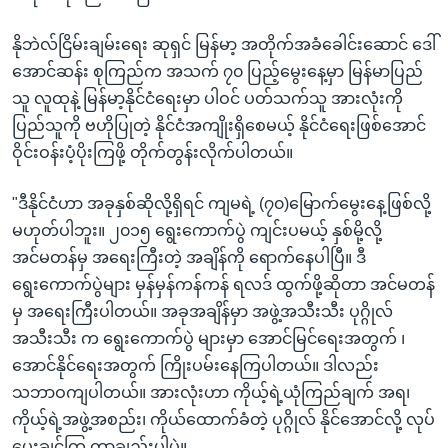
နိုဘဲလ်ငြိမ်းချမ်းရေး ဆုရှင် မြန်မာ့ အတိုက်အခံခေါင်းဆောင် ဒေါ်
အောင်ဆန်း စုကြည်က အသက် ၇၀ ပြည့်မွေးနေ့မှာ မြန်မာပြည်
သူ လူထုနဲ့ မြန်မာ့နိုင်ငံရေးမှာ ပါဝင် ပတ်သက်သူ အားလုံးကို
ပြည်သူကို ဗဟိုပြုတဲ့ နိုင်ငံအကျိုးရှိစေမယ့် နိုင်ငံရေးဖြစ်အောင်
ဝိုင်းဝန်းပံ့ပိုးကြဖို့ တိုက်တွန်းလိုက်ပါတယ်။
"ဒီနိုင်ငံဟာ အခုနှစ်ဆိုလို့ရှိရင် ကျမရဲ့ (၇၀)မြောက်မွေးနေ့ဖြစ်လို့
မဟုတ်ပါဘူး။ ၂၀၁၅ ရွေးကောက်ပွဲ ကျင်းပမယ့် နှစ်မို့လို့
အင်မတန်မှ အရေးကြီးတဲ့ အချိန်ကို ရောက်နေပါပြီ။ ဒီ
ရွေးကောက်ပွဲများ မှန်မှန်ကန်ကန် ရလဒ် ထွက်ဖို့ဆိုတာ အင်မတန်
မှ အရေးကြီးပါတယ်။ အခုအချိန်မှာ အဖွဲ့အသီးသီး ပုဂ္ဂိုလ်
အသီးသီး က ရွေးကောက်ပွဲ များမှာ အောင်မြင်ရေးအတွက် ၊
အောင်နိုင်ရေးအတွက် ကြိုးပမ်းနေကြပါတယ်။ ဒါလည်း
သဘာဝကျပါတယ်။ အားလုံးဟာ ကိုယ့်ရဲ့ယုံကြည်ချက် အရ၊
ကိုယ့်ရဲ့အဖွဲ့အစည်း၊ ကိုယ်ထောက်ခံတဲ့ ပုဂ္ဂိုလ် နိုင်အောင်လို့ လုပ်
ပေးချင်ကြ တာချည်းပါပဲ။