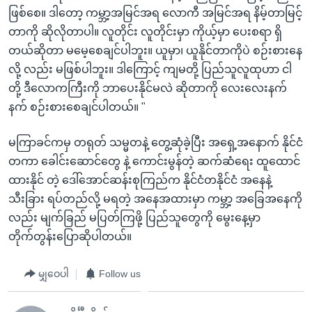
ဖြစ်စေ။ ဒါတော့ ကမ္ဘာ့အမြင်အရ လောကီ အမြင်အရ နိမ့်တာမြင့်
တာကို ဆိုလိုတာပါ။ လူတိုင်း လူတိုင်းမှာ ကိုယ့်မှာ ပေးစရာ ရှိ
တယ်ဆိုတာ မမေ့စေချင်ပါဘူး။ ယူမှာ၊ ယူနိုင်တာကိုပဲ စဉ်းစားနေ
လို့ လည်း မဖြစ်ပါဘူး။ ဒါကြောင့် ကျမတို့ ပြည်သူလူထုဟာ ငါ
တို့ ဒီလောကကြီးကို ဘာပေးနိုင်မလဲ ဆိုတာကို လေးလေးနက်
နက် စဉ်းစားစေချင်ပါတယ်။ "
မကြာခင်ကမှ တရုတ် သမ္မတနဲ့ တွေ့ဆုံခဲ့ပြီး အရှေ့အနောက် နိုင်ငံ
တကာ ခေါင်းဆောင်တွေ နဲ့ ကောင်းမွန်တဲ့ ဆက်ဆံရေး ထူထောင်
ထားနိုင် တဲ့ ဒေါ်အောင်ဆန်းစုကြည်က နိုင်ငံတနိုင်ငံ အနေနဲ့
သီးခြား ရပ်တည်လို့ မရတဲ့ အနေအထားမှာ ကမ္ဘာ့ အခြေအနေကို
လည်း မျက်ခြည် မပြတ်ကြဖို့ ပြည်သူတွေကို မွေးနေ့မှာ
တိုက်တွန်းပြောဆိုပါတယ်။
မျှဝေပါ
Follow us