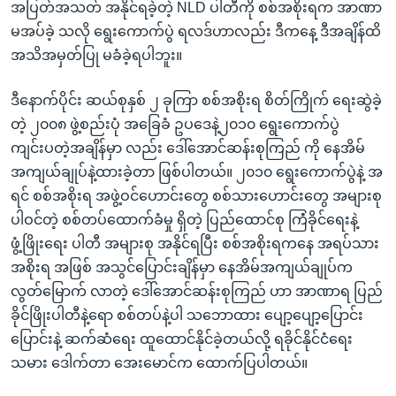
အပြတ်အသတ် အနိုင်ရခဲ့တဲ့ NLD ပါတီကို စစ်အစိုးရက အာဏာ
မအပ်ခဲ့ သလို ရွေးကောက်ပွဲ ရလဒ်ဟာလည်း ဒီကနေ့ ဒီအချိန်ထိ
အသိအမှတ်ပြု မခံခဲ့ရပါဘူး။
ဒီနောက်ပိုင်း ဆယ်စုနှစ် ၂ ခုကြာ စစ်အစိုးရ စိတ်ကြိုက် ရေးဆွဲခဲ့
တဲ့ ၂၀၀၈ ဖွဲ့စည်းပုံ အခြေခံ ဥပဒေနဲ့၂၀၁၀ ရွေးကောက်ပွဲ
ကျင်းပတဲ့အချိန်မှာ လည်း ဒေါ်အောင်ဆန်းစုကြည် ကို နေအိမ်
အကျယ်ချုပ်နဲ့ထားခဲ့တာ ဖြစ်ပါတယ်။ ၂၀၁၀ ရွေးကောက်ပွဲနဲ့ အ
ရင် စစ်အစိုးရ အဖွဲ့ဝင်ဟောင်းတွေ စစ်သားဟောင်းတွေ အများစု
ပါဝင်တဲ့ စစ်တပ်ထောက်ခံမှု ရှိတဲ့ ပြည်ထောင်စု ကြံံခိုင်ရေးနဲ့
ဖွံ့ဖြိုးရေး ပါတီ အများစု အနိုင်ရပြီး စစ်အစိုးရကနေ အရပ်သား
အစိုးရ အဖြစ် အသွင်ပြောင်းချိန်မှာ နေအိမ်အကျယ်ချုပ်က
လွတ်မြောက် လာတဲ့ ဒေါ်အောင်ဆန်းစုကြည် ဟာ အာဏာရ ပြည်
ခိုင်ဖြိုးပါတီနဲ့ရော စစ်တပ်နဲ့ပါ သဘောထား ပျော့ပျော့ပြောင်း
ပြောင်းနဲ့ ဆက်ဆံရေး ထူထောင်နိုင်ခဲ့တယ်လို့ ရခိုင်နိုင်ငံရေး
သမား ဒေါက်တာ အေးမောင်က ထောက်ပြပါတယ်။