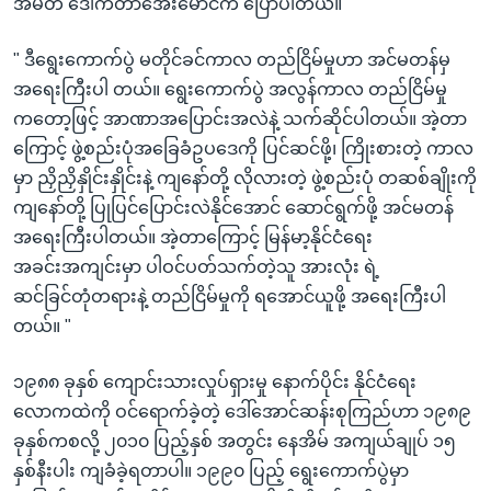
အမတ် ဒေါက်တာအေးမောင်က ပြောပါတယ်။
" ဒီရွေးကောက်ပွဲ မတိုင်ခင်ကာလ တည်ငြိမ်မှုဟာ အင်မတန်မှ
အရေးကြီးပါ တယ်။ ရွေးကောက်ပွဲ အလွန်ကာလ တည်ငြိမ်မှု
ကတော့ဖြင့် အာဏာအပြောင်းအလဲနဲ့ သက်ဆိုင်ပါတယ်။ အဲ့တာ
ကြောင့် ဖွဲ့စည်းပုံအခြေခံဥပဒေကို ပြင်ဆင်ဖို့၊ ကြိုးစားတဲ့ ကာလ
မှာ ညှိညှိနှိုင်းနှိုင်းနဲ့ ကျနော်တို့ လိုလားတဲ့ ဖွဲ့စည်းပုံ တဆစ်ချိုးကို
ကျနော်တို့ ပြုပြင်ပြောင်းလဲနိုင်အောင် ဆောင်ရွက်ဖို့ အင်မတန်
အရေးကြီးပါတယ်။ အဲ့တာကြောင့် မြန်မာ့နိုင်ငံရေး
အခင်းအကျင်းမှာ ပါဝင်ပတ်သက်တဲ့သူ အားလုံး ရဲ့
ဆင်ခြင်တုံတရားနဲ့ တည်ငြိမ်မှုကို ရအောင်ယူဖို့ အရေးကြီးပါ
တယ်။ "
၁၉၈၈ ခုနှစ် ကျောင်းသားလှုပ်ရှားမှု နောက်ပိုင်း နိုင်ငံရေး
လောကထဲကို ဝင်ရောက်ခဲ့တဲ့ ဒေါ်အောင်ဆန်းစုကြည်ဟာ ၁၉၈၉
ခုနှစ်ကစလို့ ၂၀၁၀ ပြည့်နှစ် အတွင်း နေအိမ် အကျယ်ချုပ် ၁၅
နှစ်နီးပါး ကျခံခဲ့ရတာပါ။ ၁၉၉၀ ပြည့် ရွေးကောက်ပွဲမှာ