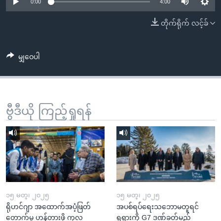
အ
0:00
4:00
သုတပဒေသာ အင်္ဂလိပ်စာ
ညွန်း
Learning English
တိုက်ရိုက် လင့်ခ်
စာမျက်နှာ
သို့
ဗွီအိုအေ လူမှုကွန်ယက်များ
ကျော်
မျှဝေပါ
ကြည့်
ရန်
ဘာသာစကားများ
ရှာဖွေ
ဗွီဒီယို ကြည့်ရှုရန်
ရန်
နေရာ
သို့
ကျော်
ရန်
၁၅ မတ္၊ ၂၀၂၅
၁၅ မတ္၊ ၂၀၂၅
ရိုဟင်ဂျာ အထောက်အပံ့ဖြတ်
အပစ်ရပ်ရေးသဘောမတူရင်
တောက်မှု ဟန့်တားဖို့ ကုလ
ရုရှားကို G7 ဒဏ်ခတ်မည်