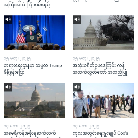
အကြီးအကဲ ကြိုးပမ်းမည်
၁၅ မတ္၊ ၂၀၂၅
၁၅ မတ္၊ ၂၀၂၅
တရားရေးဌာနမှာ သမ္မတ Trump
အသုံးစရိတ်ဥပဒေကြမ်း ကန်
မိန့်ခွန်းပြော
အထက်လွှတ်တော် အတည်ပြု
၁၄ မတ္၊ ၂၀၂၅
၁၄ မတ္၊ ၂၀၂၅
အမေရိကန်အစိုးရဆက်လက်
ကုလအတွင်းရေးမှူးချုပ် Cox's