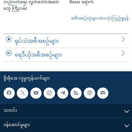
လည်ပတ်ရေး လွှတ်တော်အမတ်
Bazar ရောက်
တွေ ကြိုးပမ်း
အစီအစဉ်တွဲများအားလုံးကြည့်ရှုရန်
ရုပ်သံအစီအစဉ်များ
ရေဒီယိုအစီအစဉ်များ
ဗွီအိုအေ လူမှုကွန်ယက်များ
သတင်း
၀န်ဆောင်မှုများ