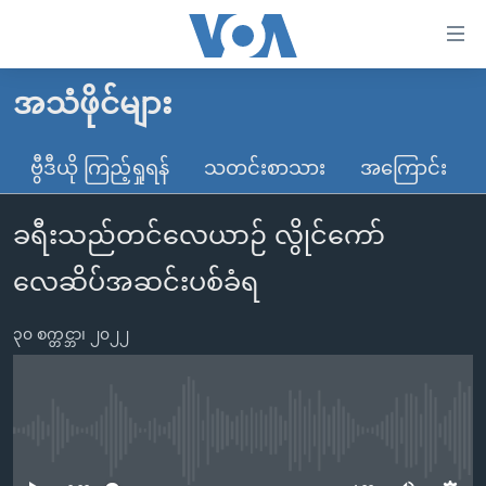
သုံး
ရ
လွယ်ကူ
အသံဖိုင်များ
မူလစာမျက်နှာ
စေ
မြန်မာ
ဗွီဒီယို ကြည့်ရှုရန်
သတင်းစာသား
အကြောင်း
သည့်
ကမ္ဘာ့သတင်းများ
Link
ခရီးသည်တင်လေယာဉ် လွိုင်ကော်
ဗွီဒီယို
နိုင်ငံတကာ
များ
သတင်းလွတ်လပ်ခွင့်
အမေရိကန်
လေဆိပ်အဆင်းပစ်ခံရ
ပင်မ
ရပ်ဝန်းတခု လမ်းတခု အလွန်
တရုတ်
အကြောင်းအရာ
၃၀ စက္တင္ဘာ၊ ၂၀၂၂
သို့
အင်္ဂလိပ်စာလေ့လာမယ်
အစ္စရေး-ပါလက်စတိုင်း
ကျော်
အပတ်စဉ်ကဏ္ဍများ
အမေရိကန်သုံးအီဒီယံ
ကြည့်
ရေဒီယိုနှင့်ရုပ်သံ အချက်အလက်များ
မကြေးမုံရဲ့ အင်္ဂလိပ်စာ
ရေဒီယို
ရန်
No media source currently available
ပင်မ
ရေဒီယို/တီဗွီအစီအစဉ်
ရုပ်ရှင်ထဲက အင်္ဂလိပ်စာ
တီဗွီ