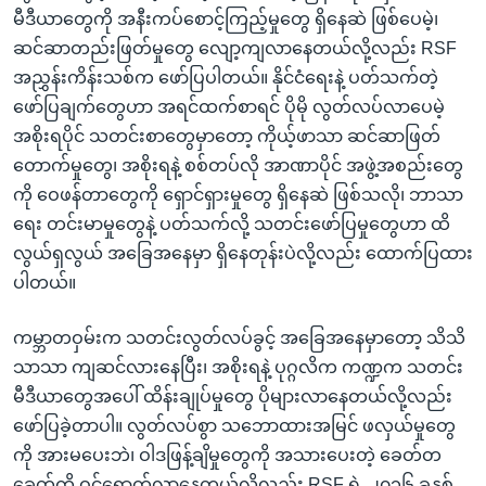
မီဒီယာတွေကို အနီးကပ်စောင့်ကြည့်မှုတွေ ရှိနေဆဲ ဖြစ်ပေမဲ့၊
ဆင်ဆာတည်းဖြတ်မှုတွေ လျော့ကျလာနေတယ်လို့လည်း RSF
အညွှန်းကိန်းသစ်က ဖော်ပြပါတယ်။ နိုင်ငံရေးနဲ့ ပတ်သက်တဲ့
ဖော်ပြချက်တွေဟာ အရင်ထက်စာရင် ပိုမို လွတ်လပ်လာပေမဲ့
အစိုးရပိုင် သတင်းစာတွေမှာတော့ ကိုယ့်ဖာသာ ဆင်ဆာဖြတ်
တောက်မှုတွေ၊ အစိုးရနဲ့ စစ်တပ်လို အာဏာပိုင် အဖွဲ့အစည်းတွေ
ကို ဝေဖန်တာတွေကို ရှောင်ရှားမှုတွေ ရှိနေဆဲ ဖြစ်သလို၊ ဘာသာ
ရေး တင်းမာမှုတွေနဲ့ ပတ်သက်လို့ သတင်းဖော်ပြမှုတွေဟာ ထိ
လွယ်ရှလွယ် အခြေအနေမှာ ရှိနေတုန်းပဲလို့လည်း ထောက်ပြထား
ပါတယ်။
ကမ္ဘာတဝှမ်းက သတင်းလွတ်လပ်ခွင့် အခြေအနေမှာတော့ သိသိ
သာသာ ကျဆင်လားနေပြီး၊ အစိုးရနဲ့ ပုဂ္ဂလိက ကဏ္ဍက သတင်း
မီဒီယာတွေအပေါ် ထိန်းချုပ်မှုတွေ ပိုများလာနေတယ်လို့လည်း
ဖော်ပြခဲ့တာပါ။ လွတ်လပ်စွာ သဘောထားအမြင် ဖလှယ်မှုတွေ
ကို အားမပေးဘဲ၊ ဝါဒဖြန့်ချိမှုတွေကို အသားပေးတဲ့ ခေတ်တ
ခေတ်ကို ဝင်ရောက်လာနေတယ်လို့လည်း RSF ရဲ့ ၂၀၁၆ ခုနှစ်