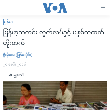
သုံး
ရ
လွယ်ကူ
မြန်မာ
မူလစာမျက်နှာ
စေ
မြန်မာ့သတင်း လွတ်လပ်ခွင့် မနှစ်ကထက်
မြန်မာ
သည့်
တိုးတက်
ကမ္ဘာ့သတင်းများ
Link
ဗွီဒီယို
နိုင်ငံတကာ
ဗွီအိုအေ (မြန်မာပိုင်း)
များ
သတင်းလွတ်လပ်ခွင့်
အမေရိကန်
၂၀ ဧၿပီ၊ ၂၀၁၆
ပင်မ
ရပ်ဝန်းတခု လမ်းတခု အလွန်
တရုတ်
အကြောင်းအရာ
မျှဝေပါ
သို့
အင်္ဂလိပ်စာလေ့လာမယ်
အစ္စရေး-ပါလက်စတိုင်း
ကျော်
အပတ်စဉ်ကဏ္ဍများ
အမေရိကန်သုံးအီဒီယံ
ကြည့်
ရေဒီယိုနှင့်ရုပ်သံ အချက်အလက်များ
မကြေးမုံရဲ့ အင်္ဂလိပ်စာ
ရေဒီယို
ရန်
ပင်မ
ရေဒီယို/တီဗွီအစီအစဉ်
ရုပ်ရှင်ထဲက အင်္ဂလိပ်စာ
တီဗွီ