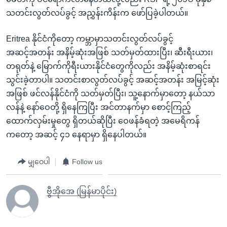
သတင်းလွတ်လပ်ခွင့် အညွှန်းကိန်းက ဖော်ပြခဲ့ပါတယ်။
Eritrea နိုင်ငံကိုတော့ ကမ္ဘာမှာသတင်းလွတ်လပ်ခွင့်
အဆင့်အတန်း အနိမ့်ဆုံးအဖြစ် သတ်မှတ်ထားပြီး၊ ဆီးရီးယား၊
တရုတ်နဲ့ မြောက်ကိုရီးယားနိုင်ငံတွေကိုလည်း အနိမ့်ဆုံးစာရင်း
သွင်းခဲ့တာပါ။ သတင်းစာလွတ်လပ်ခွင့် အဆင့်အတန်း အမြင့်ဆုံး
အဖြစ် ဖင်လန်နိုင်ငံကို သတ်မှတ်ပြီး၊ သူ့နောက်မှာတော့ နယ်သာ
လန်နဲ့ နော်ဝေတို့ ရှိနေကြပြီး အင်တာနက်မှာ စောင့်ကြည့်
ထောက်လှမ်းမှုတွေ ရှိတယ်ဆိုပြီး ဝေဖန်ခံရတဲ့ အမေရိကန်
ကတော့ အဆင့် ၄၁ နေရာမှာ ရှိနေပါတယ်။
မျှဝေပါ
Follow us
ဗွီအိုအေ (မြန်မာပိုင်း)