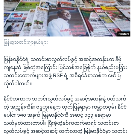
အ
သုတပဒေသာ အင်္ဂလိပ်စာ
ညွန်း
Learning English
စာမျက်နှာ
သို့
ဗွီအိုအေ လူမှုကွန်ယက်များ
ကျော်
ကြည့်
မြန်မာ့သတင်းဂျာနယ်များ
ရန်
ဘာသာစကားများ
ရှာဖွေ
မြန်မာနိုင်ငံရဲ့ သတင်းစာလွတ်လပ်ခွင့် အဆင့်အတန်းဟာ နိမ့်
ရန်
ကျနေဆဲ ဖြစ်တဲ့အကြောင်း ပြင်သစ်အခြေစိုက် နယ်စည်းမခြား
နေရာ
သတင်းထောက်များအဖွဲ့ RSF ရဲ့ အစီရင်ခံစာသစ်က ဖော်ပြ
သို့
လိုက်ပါတယ်။
ကျော်
ရန်
နိုင်ငံတကာက သတင်းလွတ်လပ်ခွင့် အဆင့်အတန်းနဲ့ ပတ်သက်
တဲ့ အညွှန်းကိန်း ဗုဒ္ဓဟူးနေ့က ထုတ်ပြန်ရာမှာ ကမ္ဘာတဝှမ်း နိုင်ငံ
ပေါင်း ၁၈၀ အနက် မြန်မာနိုင်ငံကို အဆင့် ၁၄၃ နေရာမှာ
သတ်မှတ်ထားတာပါ။ ပြီးခဲ့တဲ့နှစ်ကထက်စာရင် သတင်းစာ
လွတ်လပ်ခွင့် အဆင့်တဆင့် တက်လာတဲ့ မြန်မာနိုင်ငံမှာ သတင်း