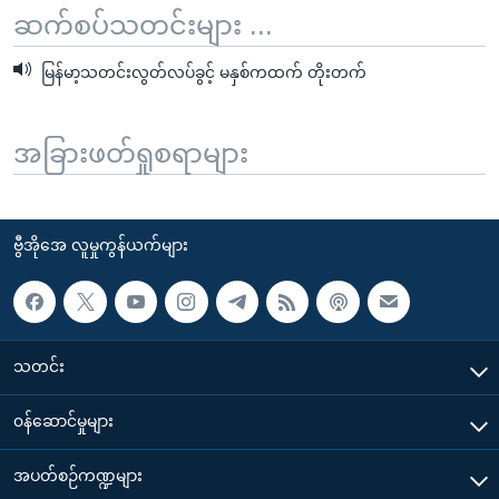
ဆက်စပ်သတင်းများ ...
မြန်မာ့သတင်းလွတ်လပ်ခွင့် မနှစ်ကထက် တိုးတက်
အခြားဖတ်ရှုစရာများ
ဗွီအိုအေ လူမှုကွန်ယက်များ
သတင်း
၀န်ဆောင်မှုများ
အပတ်စဉ်ကဏ္ဍများ