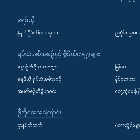
ရေဒီယို
နံနက်ပိုင်း ၆း၀၀-ရး၀၀
ညပိုင်း ၉း၀
ရုပ်သံအစီအစဉ်နှင့် ဗွီဒီယိုကဏ္ဍများ
နေ့စဉ်တီဗွီသတင်းလွှာ
မြန်မာ
ရေဒီယို ရုပ်သံအစီအစဉ်
နိုင်ငံတကာ
အပတ်စဉ်တီဗွီမဂ္ဂဇင်း
တွေ့ဆုံမေးမြန
ဗွီအိုအေအကြောင်း
ဌာနမိတ်ဆက်
မီတာလှိုင်းမျာ