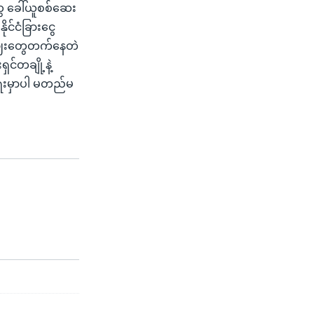
ွေ ခေါ်ယူစစ်ဆေး
င်ငံခြားငွေ
း ဈေးတွေတက်နေတဲ
င်တချို့နဲ့
ရေးမှာပါ မတည်မ