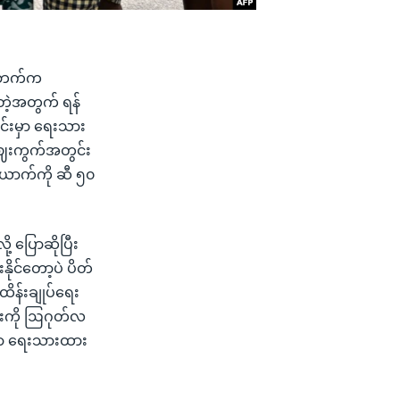
င်စီဘက်က
တဲ့အတွက် ရန်
င်းမှာ ရေးသား
ဈေးကွက်အတွင်း
ယောက်ကို ဆီ ၅၀
 ပြောဆိုပြီး
ိုင်တော့ပဲ ပိတ်
ထိန်းချုပ်ရေး
ဦးကို ဩဂုတ်လ
မှာ ရေးသားထား