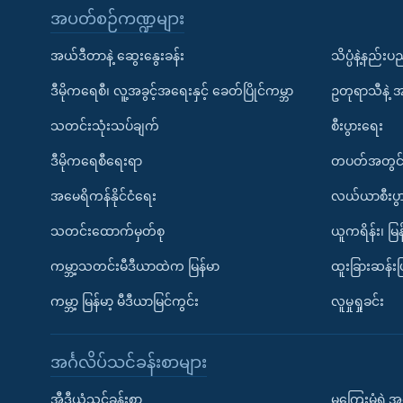
အပတ်စဉ်ကဏ္ဍများ
အယ်ဒီတာနဲ့ ဆွေးနွေးခန်း
သိပ္ပံနဲ့နည်း
ဒီမိုကရေစီ၊ လူ့အခွင့်အရေးနှင့် ခေတ်ပြိုင်ကမ္ဘာ
ဥတုရာသီနဲ့ 
သတင်းသုံးသပ်ချက်
စီးပွားရေး
ဒီမိုကရေစီရေးရာ
တပတ်အတွင်
အမေရိကန်နိုင်ငံရေး
လယ်ယာစီးပွ
သတင်းထောက်မှတ်စု
ယူကရိန်း၊ မြန
ကမ္ဘာ့သတင်းမီဒီယာထဲက မြန်မာ
ထူးခြားဆန်း
ကမ္ဘာ့ မြန်မာ့ မီဒီယာမြင်ကွင်း
လူမှုရှုခင်း
အင်္ဂလိပ်သင်ခန်းစာများ
အီဒီယံသင်ခန်းစာ
မကြေးမုံရဲ့အင