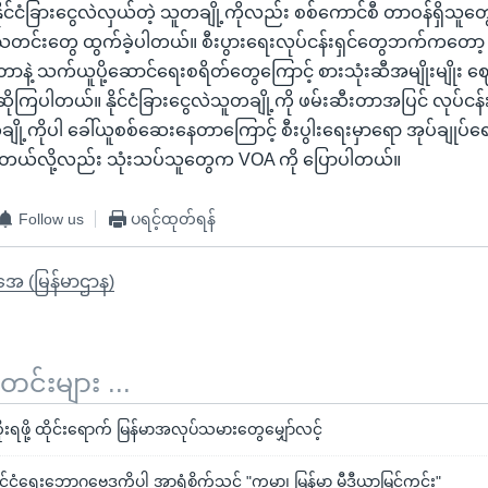
ိုင်ငံခြားငွေလဲလှယ်တဲ့ သူတချို့ကိုလည်း စစ်ကောင်စီ တာဝန်ရှိသူတ
သတင်းတွေ ထွက်ခဲ့ပါတယ်။ စီးပွားရေးလုပ်ငန်းရှင်တွေဘက်ကတော့ နို
က်တာနဲ့ သက်ယူပို့ဆောင်ရေးစရိတ်တွေကြောင့် စားသုံးဆီအမျိုးမျို
ုကြပါတယ်။ နိုင်ငံခြားငွေလဲသူတချို့ကို ဖမ်းဆီးတာအပြင် လုပ်ငန်းရှ
ျို့ကိုပါ ခေါ်ယူစစ်ဆေးနေတာကြောင့် စီးပွါးရေးမှာရော အုပ်ချုပ်
နိုင်တယ်လို့လည်း သုံးသပ်သူတွေက VOA ကို ပြောပါတယ်။
Follow us
ပရင့်ထုတ်ရန်
ိုအေ (မြန်မာဌာန)
်းများ ...
ရဖို့ ထိုင်းရောက် မြန်မာအလုပ်သမားတွေမျှော်လင့်
င်ငံရေးဘောဂဗေဒကိုပါ အာရုံစိုက်သင့် "ကမ္ဘာ့၊ မြန်မာ့ မီဒီယာမြင်ကွင်း"