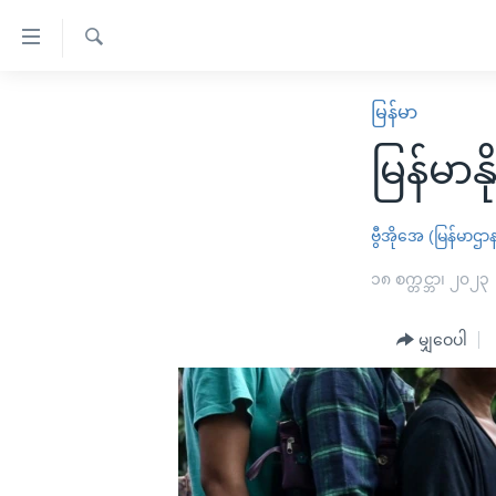
သုံး
ရ
ရှာဖွေ
လွယ်ကူ
မူလစာမျက်နှာ
မြန်မာ
ရ
စေ
မြန်မာ
လာ
မြန်မာနိ
သည့်
ဒ်
ကမ္ဘာ့သတင်းများ
Link
ဗွီဒီယို
နိုင်ငံတကာ
ဗွီအိုအေ (မြန်မာဌာ
များ
သတင်းလွတ်လပ်ခွင့်
အမေရိကန်
၁၈ စက္တင္ဘာ၊ ၂၀၂၃
ပင်မ
ရပ်ဝန်းတခု လမ်းတခု အလွန်
တရုတ်
အကြောင်းအရာ
အင်္ဂလိပ်စာလေ့လာမယ်
မျှဝေပါ
အစ္စရေး-ပါလက်စတိုင်း
သို့
အပတ်စဉ်ကဏ္ဍများ
အမေရိကန်သုံးအီဒီယံ
ကျော်
ကြည့်
ရေဒီယိုနှင့်ရုပ်သံ အချက်အလက်များ
မကြေးမုံရဲ့ အင်္ဂလိပ်စာ
ရေဒီယို
ရန်
ရေဒီယို/တီဗွီအစီအစဉ်
ရုပ်ရှင်ထဲက အင်္ဂလိပ်စာ
တီဗွီ
ပင်မ