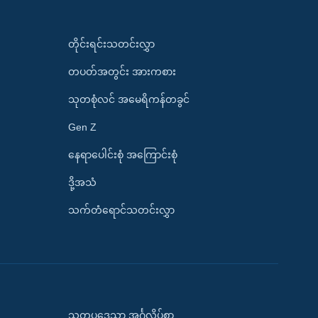
တိုင်းရင်းသတင်းလွှာ
တပတ်အတွင်း အားကစား
သုတစုံလင် အမေရိကန်တခွင်
Gen Z
နေရာပေါင်းစုံ အကြောင်းစုံ
ဒို့အသံ
သက်တံရောင်သတင်းလွှာ
သုတပဒေသာ အင်္ဂလိပ်စာ