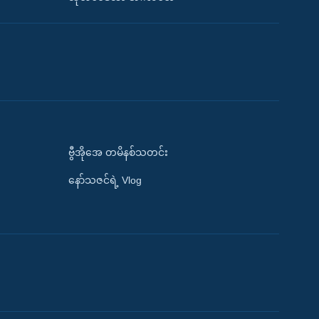
ဗွီအိုအေ တမိနစ်သတင်း
နော်သဇင်ရဲ့ Vlog