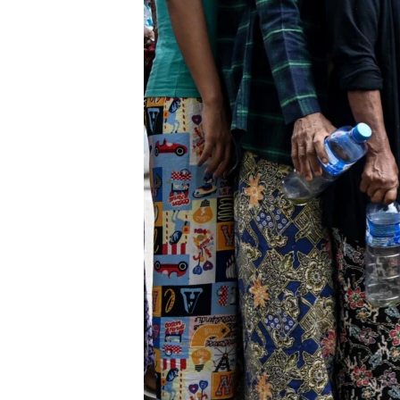
သုတပဒေသာ အင်္ဂလိပ်စာ
အ
ညွန်း
စာမျက်နှာ
သို့
ကျော်
ကြည့်
ရန်
ရှာဖွေ
ရန်
နေရာ
သို့
ကျော်
ရန်