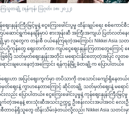
းနေကြသူတချို့ (ရန်ကုန်၊ သြဂုတ်၊ ၁၈၊ ၂၀၂၂)
ကုန်ဈေးနှုန်းကြီးမြင့်မှုနဲ့ ငွေကြေးဖေါင်းပွမှု ထိန်းချုပ်ရေး စစ်ကော
ပ်ဆောင်ရွက်နေချိန်မှာပဲ စားအုန်းဆီ အကြီးအကျယ် ပြတ်လတ်နေ
ချို့မှာ လူတွေက တန်းစီ ဝယ်နေကြရတဲ့အကြောင်း Nikkei Asia သတ
်ပပို့ကုန်တွေ ဈေးတက်တာ၊ ကျပ်ငွေဈေးနှုန်းကြတာတွေကြောင့် 
စ်ပြီ သတ်မှတ်ဈေးနှုန်းအတိုင်း မရောင်းနိုင်တော့တဲ့အပြင် လူတ
ဲ့ ရောင်းချပေးနေတဲ့အကြောင်း ရန်ကုန်မြို့ခံတချို့က ပြောပါတယ်။
်ဈေးဟာ အပြင်ဈေးကွက်မှာ တပိသာကို တသောင်းကျော်ရှိနေတယ်လို့
ှတ်ဈေးနဲ့ ကွာဟနေတာကြောင့် ဆိုင်တချို့ သတ်မှတ်ဈေးနဲ့ မရောင်းန
လည်း ပြောပါတယ်။ ငွေကြေးဖေါင်းပွမှုနဲ့ ကုန်ဈေးနှုန်းကြီးမြင့်မှု 
က်တဲ့အနေနဲ့ စားသုံးဆီအသင်းဥက္ကဋ္ဌ ဦးစန်းလင်းအပါအဝင် လေး
င်စီတာဝန်ရှိသူတွေ ထိန်းသိမ်းခဲ့တယ်လို့လည်း Nikkei Asia သတင်း