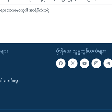
ငံရေးဘောဂဗေဒကိုပါ အာရုံစိုက်သင့်
ုများ
ဗွီအိုအေ လူမှုကွန်ယက်များ
းလ်သတင်းလွှာ