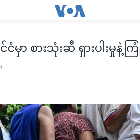
ုင်ငံမှာ စားသုံးဆီ ရှားပါးမှုနဲ့ကြု
န)