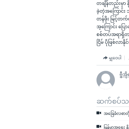
တချိန်တည်းမှာ န
ခဲ့တဲ့အကြောင်း 
တန်ဖိုး မြင့်တ
အ့ကြောင်း ပြောဆိ
စစ်တပ်အရာရှိတခ
ငြိမ် ပိုဖြစ်လာ
မျှဝေပါ
ဗွီအ
ဆက်စပ်သတင
အခြေခံလစာတိုး
မြန်မာ့အရေး နို