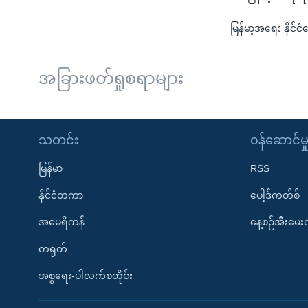
မြန်မာ့အရေး နိုင်
အခြားဖတ်ရှုစရာများ
သတင်း
၀န်ဆောင်မှ
မြန်မာ
RSS
နိုင်ငံတကာ
ပေါ့ဒ်ကတ်စ်
အမေရိကန်
နေ့စဉ်အီးမေ
တရုတ်
အစ္စရေး-ပါလက်စတိုင်း