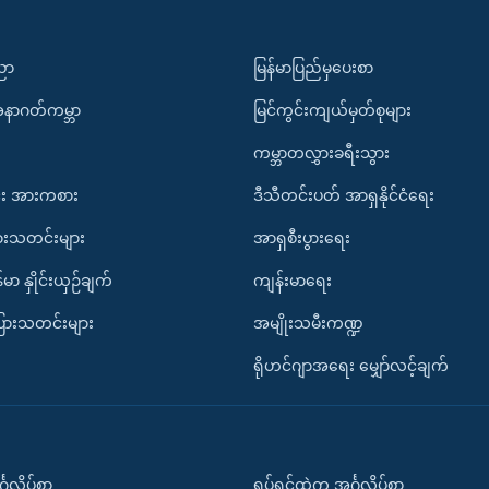
ပညာ
မြန်မာပြည်မှပေးစာ
အနာဂတ်ကမ္ဘာ
မြင်ကွင်းကျယ်မှတ်စုများ
ကမ္ဘာတလွှားခရီးသွား
း အားကစား
ဒီသီတင်းပတ် အာရှနိုင်ငံရေး
ားသတင်းများ
အာရှစီးပွားရေး
်မာ နှိုင်းယှဉ်ချက်
ကျန်းမာရေး
ပြားသတင်းများ
အမျိုးသမီးကဏ္ဍ
ရိုဟင်ဂျာအရေး မျှော်လင့်ချက်
်္ဂလိပ်စာ
ရုပ်ရှင်ထဲက အင်္ဂလိပ်စာ