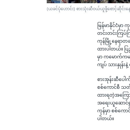
(ယခင်ပုံဟောင်း) စားသုံးဆီဝယ်ယူဖို့စောင့်ဆိုင်
မြန်မာနိုင်ငံမှာ 
တင်းတင်းကြပ်ကြ
ကုန်မြို့နေရာတ
ထားပါတယ်။ ပြည
မှာ ကမောက်ကမဖြ
ကျပ် သားနှုန်းန
စားအုန်းဆီပေါက
စစ်ကောင်စီ သတ်မ
ထားရတဲ့အကြောင်း
အရေးယူဆောင်ရွ
ကုန်မှာ စစ်ကော
ပါတယ်။