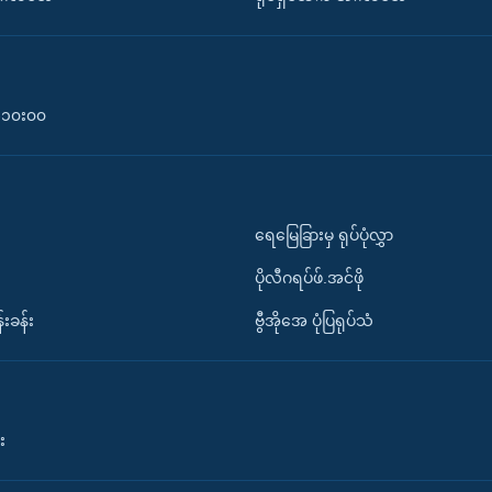
၀-၁၀း၀၀
ရေမြေခြားမှ ရုပ်ပုံလွှာ
ပိုလီဂရပ်ဖ်.အင်ဖို
်းခန်း
ဗွီအိုအေ ပုံပြရုပ်သံ
း