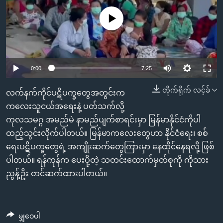
အ
သုတပဒေသာ အင်္ဂလိပ်စာ
ညွန်း
Learning English
No media source currently available
စာမျက်နှာ
သို့
ဗွီအိုအေ လူမှုကွန်ယက်များ
ကျော်
0:00
7:25
ကြည့်
ရန်
တိုက်ရိုက် လင့်ခ်
ဘာသာစကားများ
လက်နက်ကိုင်ပဋိပက္ခတွေအတွင်းက
ရှာဖွေ
ကလေးသူငယ်အရေးနဲ့ ပတ်သက်လို့
ရန်
ကုလသမဂ္ဂ အမည်မဲ နာမည်ပျက်စာရင်းမှာ မြန်မာနိုင်ငံကိုပါ
နေရာ
ထည့်သွင်းလိုက်ပါတယ်။ မြန်မာကလေးတွေဟာ နိုင်ငံရေး၊ စစ်
သို့
ရေးပဋိပက္ခတွေရဲ့ အကျိုးဆက်တွေကြားမှာ နေထိုင်နေရလို့ ဖြစ်
ကျော်
ပါတယ်။ ရန်ကုန်က ပေးပို့တဲ့ သတင်းထောက်မှတ်စုကို ကိုသား
ရန်
ညွန့်ဦး တင်ဆက်ထားပါတယ်။
မျှဝေပါ