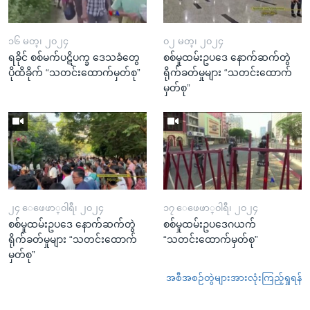
၁၆ မတ္၊ ၂၀၂၄
၀၂ မတ္၊ ၂၀၂၄
ရခိုင် စစ်မက်ပဋိပက္ခ ဒေသခံတွေ
စစ်မှုထမ်းဥပဒေ နောက်ဆက်တွဲ
ပိုထိခိုက် “သတင်းထောက်မှတ်စု”
ရိုက်ခတ်မှုများ “သတင်းထောက်
မှတ်စု”
၂၄ ေဖေဖာ္၀ါရီ၊ ၂၀၂၄
၁၇ ေဖေဖာ္၀ါရီ၊ ၂၀၂၄
စစ်မှုထမ်းဥပဒေ နောက်ဆက်တွဲ
စစ်မှုထမ်းဥပဒေဂယက်
ရိုက်ခတ်မှုများ “သတင်းထောက်
“သတင်းထောက်မှတ်စု”
မှတ်စု”
အစီအစဉ်တွဲများအားလုံးကြည့်ရှုရန်