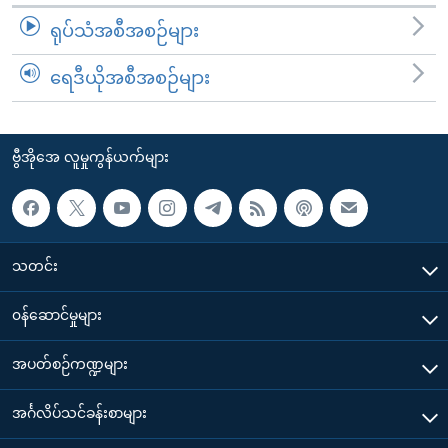
ရုပ်သံအစီအစဉ်များ
ရေဒီယိုအစီအစဉ်များ
ဗွီအိုအေ လူမှုကွန်ယက်များ
သတင်း
၀န်ဆောင်မှုများ
အပတ်စဉ်ကဏ္ဍများ
အင်္ဂလိပ်သင်ခန်းစာများ