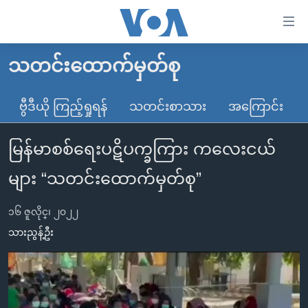
သုံး
ရ
လွယ်ကူ
သတင်းထောက်မှတ်စု
မူလစာမျက်နှာ
စေ
မြန်မာ
ဗွီဒီယို ကြည့်ရှုရန်
သတင်းစာသား
အကြောင်း
သည့်
ကမ္ဘာ့သတင်းများ
Link
မြန်မာစစ်ရေးပဋိပက္ခကြား ကလေးငယ်
ဗွီဒီယို
နိုင်ငံတကာ
များ
သတင်းလွတ်လပ်ခွင့်
အမေရိကန်
များ “သတင်းထောက်မှတ်စု”
ပင်မ
ရပ်ဝန်းတခု လမ်းတခု အလွန်
တရုတ်
အကြောင်းအရာ
၁၆ ဇူလိုင္၊ ၂၀၂၂
သို့
အင်္ဂလိပ်စာလေ့လာမယ်
အစ္စရေး-ပါလက်စတိုင်း
သားညွန့်ဦး
ကျော်
အပတ်စဉ်ကဏ္ဍများ
အမေရိကန်သုံးအီဒီယံ
ကြည့်
ရေဒီယိုနှင့်ရုပ်သံ အချက်အလက်များ
မကြေးမုံရဲ့ အင်္ဂလိပ်စာ
ရေဒီယို
ရန်
ပင်မ
ရေဒီယို/တီဗွီအစီအစဉ်
ရုပ်ရှင်ထဲက အင်္ဂလိပ်စာ
တီဗွီ