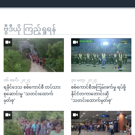
ဗွီဒီယို ကြည့်ရှုရန်
၀၆ ဧၿပီ၊ ၂၀၂၄
၃၀ မတ္၊ ၂၀၂၄
ရခိုင်ဒေသ စစ်ကောင်စီ တပ်သား
စစ်ကောင်စီအကြမ်းဖက်မှု ရပ်ဖို့
စုဆောင်းမှု “သတင်းထောက်
နိုင်ငံတကာတောင်းဆို
မှတ်စု”
“သတင်းထောက်မှတ်စု”