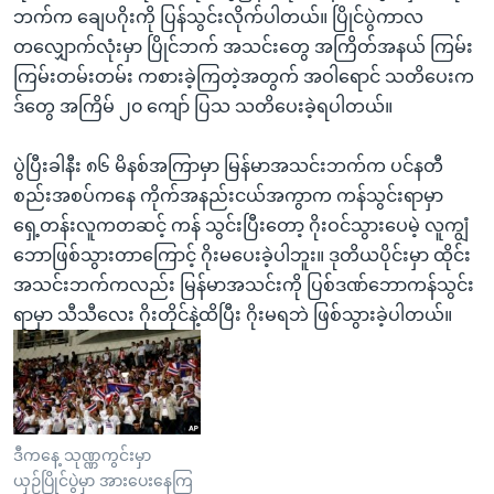
ဘက်က ချေပဂိုးကို ပြန်သွင်းလိုက်ပါတယ်။ ပြိုင်ပွဲကာလ
တလျှောက်လုံးမှာ ပြိုင်ဘက် အသင်းတွေ အကြိတ်အနယ် ကြမ်း
ကြမ်းတမ်းတမ်း ကစားခဲ့ကြတဲ့အတွက် အဝါရောင် သတိပေးက
ဒ်တွေ အကြိမ် ၂၀ ကျော် ပြသ သတိပေးခဲ့ရပါတယ်။
ပွဲပြီးခါနီး ၈၆ မိနစ်အကြာမှာ မြန်မာအသင်းဘက်က ပင်နတီ
စည်းအစပ်ကနေ ကိုက်အနည်းငယ်အကွာက ကန်သွင်းရာမှာ
ရှေ့တန်းလူကတဆင့် ကန် သွင်းပြီးတော့ ဂိုးဝင်သွားပေမဲ့ လူကျွံ
ဘောဖြစ်သွားတာကြောင့် ဂိုးမပေးခဲ့ပါဘူး။ ဒုတိယပိုင်းမှာ ထိုင်း
အသင်းဘက်ကလည်း မြန်မာအသင်းကို ပြစ်ဒဏ်ဘောကန်သွင်း
ရာမှာ သီသီလေး ဂိုးတိုင်နဲ့ထိပြီး ဂိုးမရဘဲ ဖြစ်သွားခဲ့ပါတယ်။
ဒီကနေ့ သုဏ္ဏကွင်းမှာ
ယှဉ်ပြိုင်ပွဲမှာ အားပေးနေကြ