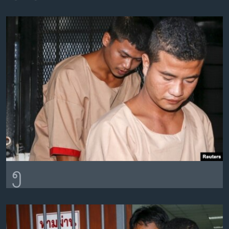
အ
သုတပဒေသာ အင်္ဂလိပ်စာ
ညွန်း
Learning English
စာမျက်နှာ
သို့
ဗွီအိုအေ လူမှုကွန်ယက်များ
ကျော်
ကြည့်
ရန်
ဘာသာစကားများ
ရှာဖွေ
ရန်
နေရာ
သို့
ကျော်
ရန်
၅