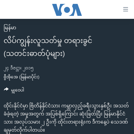
သုံး
ရ
လွယ်ကူ
မြန်မာ
မူလစာမျက်နှာ
စေ
လိပ်ကျွန်းလူသတ်မှု တရားခွင်
မြန်မာ
သည့်
(သတင်းဓာတ်ပုံများ)
ကမ္ဘာ့သတင်းများ
Link
ဗွီဒီယို
နိုင်ငံတကာ
များ
၂၄ ဒီဇင္ဘာ၊ ၂၀၁၅
သတင်းလွတ်လပ်ခွင့်
အမေရိကန်
ဗွီအိုအေ (မြန်မာပိုင်း)
ပင်မ
ရပ်ဝန်းတခု လမ်းတခု အလွန်
တရုတ်
အကြောင်းအရာ
မျှဝေပါ
သို့
အင်္ဂလိပ်စာလေ့လာမယ်
အစ္စရေး-ပါလက်စတိုင်း
ကျော်
ထိုင်းနိုင်ငံမှာ ဗြိတိန်နိုင်ငံသား ကမ္ဘာလှည့်ခရီးသွားနှစ်ဦး အသတ်
အပတ်စဉ်ကဏ္ဍများ
အမေရိကန်သုံးအီဒီယံ
ကြည့်
ခံခဲ့ရတဲ့ အမှုအတွက် အပြစ်ရှိကြောင်း ဆုံးဖြတ်ပြီး မြန်မာနိုင်ငံ
ရေဒီယိုနှင့်ရုပ်သံ အချက်အလက်များ
မကြေးမုံရဲ့ အင်္ဂလိပ်စာ
ရေဒီယို
ရန်
သား အလုပ်သမား ၂ ဦးကို ထိုင်းတရားရုံးက ဒီကနေ့ပဲ သေဒဏ်
ပင်မ
ရေဒီယို/တီဗွီအစီအစဉ်
ရုပ်ရှင်ထဲက အင်္ဂလိပ်စာ
တီဗွီ
ချမှတ်လိုက်ပါတယ်။