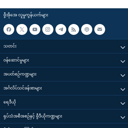
ဗွီအိုအေ လူမှုကွန်ယက်များ
သတင်း
၀န်ဆောင်မှုများ
အပတ်စဉ်ကဏ္ဍများ
အင်္ဂလိပ်သင်ခန်းစာများ
ရေဒီယို
ရုပ်သံအစီအစဉ်နှင့် ဗွီဒီယိုကဏ္ဍများ