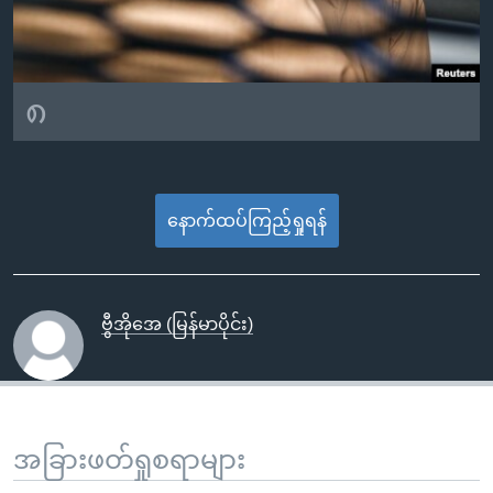
၈
နောက်ထပ်ကြည့်ရှုရန်
ဗွီအိုအေ (မြန်မာပိုင်း)
အခြားဖတ်ရှုစရာများ