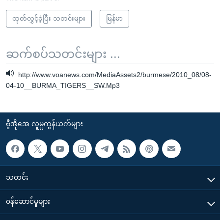
ထုတ်လွှင့်ခဲ့ပြီး သတင်းများ
မြန်မာ
ဆက်စပ်သတင်းများ ...
http://www.voanews.com/MediaAssets2/burmese/2010_08/08-
04-10__BURMA_TIGERS__SW.Mp3
ဗွီအိုအေ လူမှုကွန်ယက်များ
သတင်း
၀န်ဆောင်မှုများ