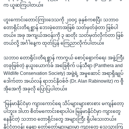
က ယူဆကြပါတယ်။
ဟူးကောင်းတောင်ကြားဒေသကို ၂၀၀၄ ခုနှစ်ကစပြီး သဘာ၀
တောရိုင်းတိရစ္ဆာန် ဘေးမဲ့တောအဖြစ် သတ်မှတ်ခဲ့တာ ဖြစ်ပါ
တယ်။ အခု အကျယ်အဝန်းကို ၃ ဆတိုး သတ်မှတ်လိုက်တာ ဖြစ်
တယ်လို့ အင်္ဂါနေ့က ထုတ်ပြန် ကြေညာလိုက်ပါတယ်။
သဘာ၀ တောရိုင်းတိရစ္ဆာန် ကာကွယ် စောင့်ရှောက်ရေး အဖွဲ့ကြီး
တခုဖြစ်တဲ့ နယူးယောက်ခ် အခြေစိုက် ပန်သီရာ (Panthera and
Wildlife Conservation Society) အဖွဲ့ရဲ့ အမှုဆောင် အရာရှိချုပ်
ဒေါက်တာ အယ်လန် ရာဘင်နိုဝစ်ဇ် (Dr. Alan Rabinowitz) က ဗွီ
အိုအေကို အခုလို ပြောပြပါတယ်။
“မြန်မာနိုင်ငံမှာ ကျားကောင်ရေ သိပ်များများစားစား မကျန်တော့
ပါဘူး။ ဒါဟာ စိတ်မကောင်းစရာပါပဲ။ မြန်မာနိုင်ငံမှာ ကျားတွေ
နေနိုင်တဲ့ သဘာ၀ တောရိုင်းတွေ အများကြီး ရှိပါသေးတယ်။
နိုင်ငံတဝန်း နေရာ တော်တော်များများမှာ ကျားတွေ သေသွားကြ