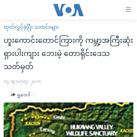
သုံး
ရ
လွယ်ကူ
ထုတ်လွှင့်ခဲ့ပြီး သတင်းများ
မူလစာမျက်နှာ
စေ
ဟူးကောင်းတောင်ကြားကို ကမ္ဘာ့အကြီးဆုံး
မြန်မာ
သည့်
ရှားပါးကျား ဘေးမဲ့ တောရိုင်းဒေသ
ကမ္ဘာ့သတင်းများ
Link
သတ်မှတ်
ဗွီဒီယို
နိုင်ငံတကာ
များ
သတင်းလွတ်လပ်ခွင့်
အမေရိကန်
ပင်မ
၀၄ ၾသဂုတ္၊ ၂၀၁၀
ရပ်ဝန်းတခု လမ်းတခု အလွန်
တရုတ်
အကြောင်းအရာ
မျှဝေပါ
သို့
အင်္ဂလိပ်စာလေ့လာမယ်
အစ္စရေး-ပါလက်စတိုင်း
ကျော်
အပတ်စဉ်ကဏ္ဍများ
အမေရိကန်သုံးအီဒီယံ
ကြည့်
ရေဒီယိုနှင့်ရုပ်သံ အချက်အလက်များ
မကြေးမုံရဲ့ အင်္ဂလိပ်စာ
ရေဒီယို
ရန်
ပင်မ
ရေဒီယို/တီဗွီအစီအစဉ်
ရုပ်ရှင်ထဲက အင်္ဂလိပ်စာ
တီဗွီ