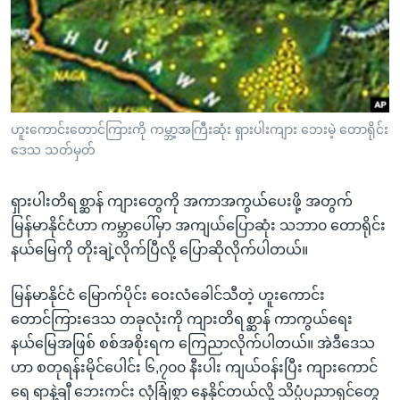
အ
သုတပဒေသာ အင်္ဂလိပ်စာ
ညွန်း
Learning English
စာမျက်နှာ
သို့
ဗွီအိုအေ လူမှုကွန်ယက်များ
ကျော်
ကြည့်
ဟူးကောင်းတောင်ကြားကို ကမ္ဘာ့အကြီးဆုံး ရှားပါးကျား ဘေးမဲ့ တောရိုင်း
ရန်
ဒေသ သတ်မှတ်
ဘာသာစကားများ
ရှာဖွေ
ရန်
ရှားပါးတိရစ္ဆာန် ကျားတွေကို အကာအကွယ်ပေးဖို့ အတွက်
နေရာ
မြန်မာနိုင်ငံဟာ ကမ္ဘာပေါ်မှာ အကျယ်ပြောဆုံး သဘာ၀ တောရိုင်း
သို့
နယ်မြေကို တိုးချဲ့လိုက်ပြီလို့ ပြောဆိုလိုက်ပါတယ်။
ကျော်
ရန်
မြန်မာနိုင်ငံ မြောက်ပိုင်း ဝေးလံခေါင်သီတဲ့ ဟူးကောင်း
တောင်ကြားဒေသ တခုလုံးကို ကျားတိရစ္ဆာန် ကာကွယ်ရေး
နယ်မြေအဖြစ် စစ်အစိုးရက ကြေညာလိုက်ပါတယ်။ အဲဒီဒေသ
ဟာ စတုရန်းမိုင်ပေါင်း ၆,၇၀၀ နီးပါး ကျယ်ဝန်းပြီး ကျားကောင်
ရေ ရာနဲ့ချီ ဘေးကင်း လုံခြုံစွာ နေနိုင်တယ်လို့ သိပ္ပံပညာရှင်တွေ