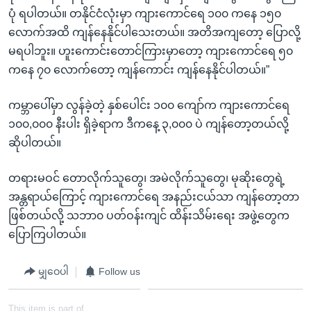
ပုံ ရပါတယ်။ တနိုင်ငံလုံးမှာ ကျားကောင်ရေ ၁၀၀ ကနေ ၁၅၀
လောက်အထိ ကျန်နေနိုင်ပါသေးတယ်။ အတိအကျတော့ ပြောလို့
မရပါဘူး။ ဟူးကောင်းတောင်ကြားမှာတော့ ကျားကောင်ရေ ၅၀
ကနေ ၇၀ လောက်တော့ ကျန်ကောင်း ကျန်နေနိုင်ပါတယ်။”
ကမ္ဘာပေါ်မှာ လွန်ခဲ့တဲ့ နှစ်ပေါင်း ၁၀၀ ကျော်က ကျားကောင်ရေ
၁၀၀,၀၀၀ နီးပါး ရှိခဲ့ရာက ဒီကနေ့ ၃,၀၀၀ ပဲ ကျန်တော့တယ်လို့
ဆိုပါတယ်။
တရားမဝင် တောလိုက်သူတွေ၊ အမဲလိုက်သူတွေ၊ မုဆိုးတွေရဲ့
အန္တရာယ်ကြောင့် ကျားကောင်ရေ အနည်းငယ်သာ ကျန်တော့တာ
ဖြစ်တယ်လို့ သဘာ၀ ပတ်ဝန်းကျင် ထိန်းသိမ်းရေး အဖွဲ့တွေက
ပြောကြပါတယ်။
မျှဝေပါ
Follow us
This item is part of