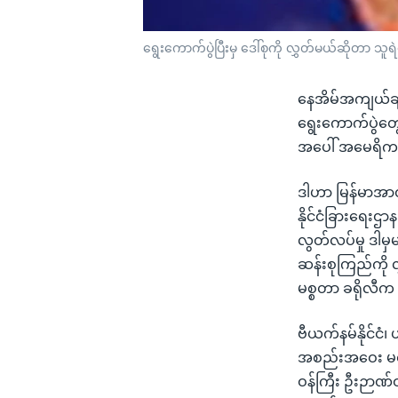
ရွေးကောက်ပွဲပြီးမှ ဒေါ်စုကို လွှတ်မယ်ဆိုတာ သူ
နေအိမ်အကျယ်ချုပ
ရွေးကောက်ပွဲတွေပ
အပေါ် အမေရိကန်
ဒါဟာ မြန်မာအာဏ
နိုင်ငံခြားရေးဌာ
လွတ်လပ်မှု ဒါမှ
ဆန်းစုကြည်ကို
မစ္စတာ ခရိုလီက
ဗီယက်နမ်နိုင်ငံ၊
အစည်းအဝေး မတိုင
ဝန်ကြီး ဦးဉာဏ်ဝ