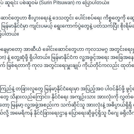
ုပ် ဆူရင်း ပစ်ဆူဝမ် (Surin Pitsuwan) က ပြောပါတယ်။
ောင်တွေဟာ စီးပွားရေးနဲ့ ဒေသတွင်း ပေါင်းစပ်ရေး ကိစ္စတွေကို ဆွ
မြန်မာနိုင်ငံမှာ ကျင်းပမယ့် ရွေးကောက်ပွဲတွေနဲ့ ပတ်သက်ပြီး စိုးရိမ
ကြပါတယ်။
ေ့မှာတော့ အာဆီယံ ခေါင်းဆောင်တွေဟာ ကုလသမဂ္ဂ အတွင်းရေးမှူ
on) နဲ့ တွေ့ဆုံဖို့ ရှိပါတယ်။ မြန်မာနိုင်ငံက လူ့အခွင့်အရေး အခြေအ
် ဖြစ်ရတာကို ကုလ အတွင်းရေးမှူးချုပ် ကိုယ်တိုင်ကလည်း ထုတ်ပ
ြည်နဲ့ တခြားလူတွေ မြန်မာ့နိုင်ငံရေးမှာ အပြည့်အ၀ ပါဝင်နိုင်ဖို့ ဖ
်တွေ သိနားလည်ကြောင်း၊ နိုင်ငံရေး အကျဉ်းသား အားလုံးကို လွှတ်ပ
းတော့ မြန်မာ့ လူ့အဖွဲ့အစည်းက သက်ဆိုင်သူ အားလုံးနဲ့ အဓိပ္ပာယ်ရှိရ
လို့ အမေရိကန် နိုင်ငံခြားရေးဌာန ပြောရေးဆိုခွင့်ရှိသူ ပီဂျေ ခရို