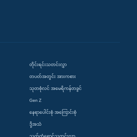
တိုင်းရင်းသတင်းလွှာ
တပတ်အတွင်း အားကစား
သုတစုံလင် အမေရိကန်တခွင်
Gen Z
နေရာပေါင်းစုံ အကြောင်းစုံ
ဒို့အသံ
သက်တံရောင်သတင်းလွှာ