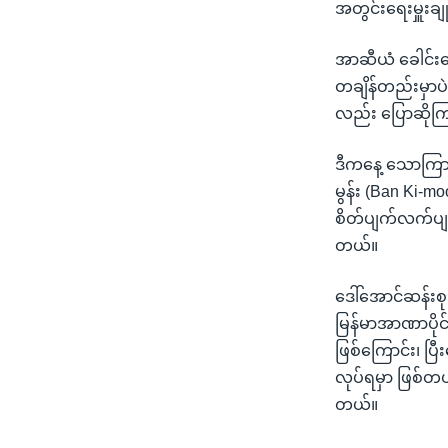
အတွင်းရေးမှူးချ
အာဆီယံ ခေါင်းဆ
တချိန်တည်းမှာပဲ 
လည်း ပြောဆို
ဒီကနေ့ သောကြာန
မွန်း (Ban Ki-mo
စိတ်ပျက်လက်ပျက
တယ်။
ဒေါ်အောင်ဆန်းစုက
မြန်မာအာဏာပိုင
ဖြစ်ကြောင်း၊ ပြီ
လုပ်ရမှာ ဖြစ်တယ်
တယ်။