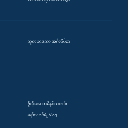
သုတပဒေသာ အင်္ဂလိပ်စာ
ဗွီအိုအေ တမိနစ်သတင်း
နော်သဇင်ရဲ့ Vlog