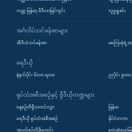
ကမ္ဘာ့ မြန်မာ့ မီဒီယာမြင်ကွင်း
လူမှုရှုခင်း
အင်္ဂလိပ်သင်ခန်းစာများ
အီဒီယံသင်ခန်းစာ
မကြေးမုံရဲ့အင
ရေဒီယို
နံနက်ပိုင်း ၆း၀၀-ရး၀၀
ညပိုင်း ၉း၀
ရုပ်သံအစီအစဉ်နှင့် ဗွီဒီယိုကဏ္ဍများ
နေ့စဉ်တီဗွီသတင်းလွှာ
မြန်မာ
ရေဒီယို ရုပ်သံအစီအစဉ်
နိုင်ငံတကာ
အပတ်စဉ်တီဗွီမဂ္ဂဇင်း
တွေ့ဆုံမေးမြန