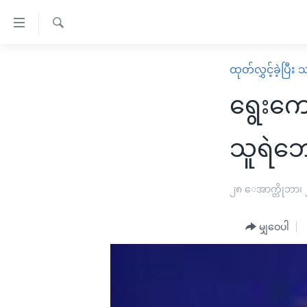
သုံး
ရ
ရှာဖွေ
လွယ်ကူ
မူလစာမျက်နှာ
ထုတ်လွှင့်ခဲ့ပြီ
ရ
စေ
မြန်မာ
လာ
ရွေးကော
သည့်
ဒ်
ကမ္ဘာ့သတင်းများ
Link
ဗွီဒီယို
နိုင်ငံတကာ
သူရဲဘေ
များ
သတင်းလွတ်လပ်ခွင့်
အမေရိကန်
ပင်မ
ရပ်ဝန်းတခု လမ်းတခု အလွန်
တရုတ်
၂၈ ေအာက္တိုဘာ၊
အကြောင်းအရာ
အင်္ဂလိပ်စာလေ့လာမယ်
အစ္စရေး-ပါလက်စတိုင်း
သို့
မျှဝေပါ
အပတ်စဉ်ကဏ္ဍများ
အမေရိကန်သုံးအီဒီယံ
ကျော်
ကြည့်
ရေဒီယိုနှင့်ရုပ်သံ အချက်အလက်များ
မကြေးမုံရဲ့ အင်္ဂလိပ်စာ
ရေဒီယို
ရန်
ရေဒီယို/တီဗွီအစီအစဉ်
ရုပ်ရှင်ထဲက အင်္ဂလိပ်စာ
တီဗွီ
ပင်မ