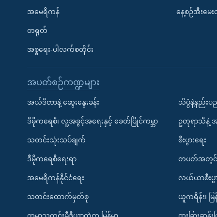
အမေရိကန်
နေ့စဉ်အီးမေ
တရုတ်
အစ္စရေး-ပါလက်စတိုင်း
အပတ်စဉ်ကဏ္ဍများ
အယ်ဒီတာနဲ့ ဆွေးနွေးခန်း
သိပ္ပံနဲ့နည်း
ဒီမိုကရေစီ၊ လူ့အခွင့်အရေးနှင့် ခေတ်ပြိုင်ကမ္ဘာ
ဥတုရာသီနဲ့ 
သတင်းသုံးသပ်ချက်
စီးပွားရေး
ဒီမိုကရေစီရေးရာ
တပတ်အတွင်
အမေရိကန်နိုင်ငံရေး
လယ်ယာစီးပွ
သတင်းထောက်မှတ်စု
ယူကရိန်း၊ မြန
ကမ္ဘာ့သတင်းမီဒီယာထဲက မြန်မာ
ထူးခြားဆန်း