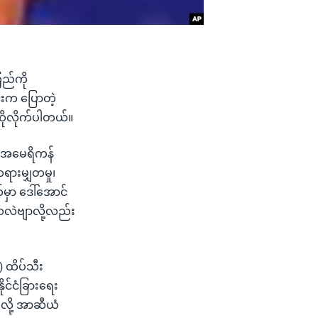
ြည်ကို
င်းက ပြောတဲ့
ဆိုလိုက်ပါတယ်။
့ အမေရိကန်
တရားမျှတမှု၊
်မှာ ဒေါ်အောင်
သလဲဗျာလို့လည်း
ံ) ထိပ်သီး
ုင်ငံခြားရေး
်လို့ အာဆီယံ