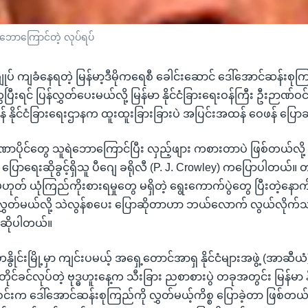
ရဲဘောကြောင်တဲ့ လုပ်ရပ်
် ကျခံနေရတဲ့ မြန်မာ့ဒီမိုကရေစီ ခေါင်းဆောင် ဒေါ်အောင်ဆန်းစုက
ြီးရင် ပြန်လွှတ်ပေးမယ်လို့ မြန်မာ နိုင်ငံခြားရေးဝန်ကြီး ဦးဉာဏ်ဝ
 နိုင်ငံခြားရေးဌာနက ထူးထူးခြားခြားပဲ အပြင်းအထန် ဝေဖန် ပြော
ာပိုင်တွေ သူရဲဘောကြောင်ပြီး လှည့်ဖျား ကစားတာပဲ ဖြစ်တယ်လို
န ပြောရေးဆိုခွင့်ရှိသူ ပီဂျေ ခရိုလီ (P. J. Crowley) ကပြောပါတယ်။ 
မဟုတ် ယုံကြည်ကိုးစားရမှုတွေ မရှိတဲ့ ရွေးကောက်ပွဲတွေ ပြီးတဲ့နောက
 လွှတ်မယ်လို့ သဲလွန်စပေး ပြောဆိုတာဟာ ဘယ်လောက် လွယ်လိုက်
 ဆိုပါတယ်။
 ဟနွိုင်းမြို့မှာ ကျင်းပမယ့် အရှေ့တောင်အာရှ နိုင်ငံများအဖွဲ့ (အာဆီယ
်ခင်လုပ်တဲ့ ဗုဒ္ဓဟူးနေ့က သီးခြား ညစာစားပွဲ တခုအတွင်း မြန်မာ နိ
င်းက ဒေါ်အောင်ဆန်းစုကြည်ကို လွှတ်မယ့်ကိစ္စ ပြောခဲ့တာ ဖြစ်တယ