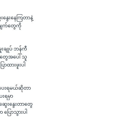
ေးနွေးနေကြတာနဲ့
်ချက်တွေကို
းချုပ် ဘန်ကီ
နေတွေအပေါ် သူ
ြောထားဖူးပါ
ွင့်ပေးရမယ်ဆိုတာ
ေးရမှာ
ှိ ဆွေးနွေးတာတွေ
လီက ပြောသွားပါ