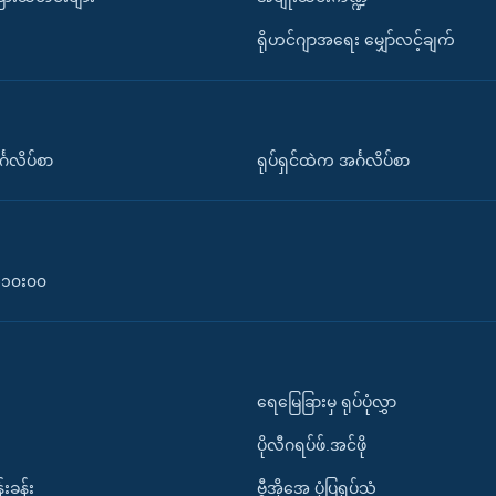
ရိုဟင်ဂျာအရေး မျှော်လင့်ချက်
်္ဂလိပ်စာ
ရုပ်ရှင်ထဲက အင်္ဂလိပ်စာ
၀-၁၀း၀၀
ရေမြေခြားမှ ရုပ်ပုံလွှာ
ပိုလီဂရပ်ဖ်.အင်ဖို
်းခန်း
ဗွီအိုအေ ပုံပြရုပ်သံ