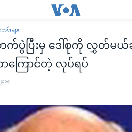
း သတင်းများ
က်ပွဲပြီးမှ ဒေါ်စုကို လွှတ်မယ
ာကြောင်တဲ့ လုပ်ရပ်
 ၂၀၁၀