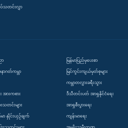
းလ်သတင်းလွှာ
ပညာ
မြန်မာပြည်မှပေးစာ
အနာဂတ်ကမ္ဘာ
မြင်ကွင်းကျယ်မှတ်စုများ
ကမ္ဘာတလွှားခရီးသွား
း အားကစား
ဒီသီတင်းပတ် အာရှနိုင်ငံရေး
ားသတင်းများ
အာရှစီးပွားရေး
်မာ နှိုင်းယှဉ်ချက်
ကျန်းမာရေး
ပြားသတင်းများ
အမျိုးသမီးကဏ္ဍ