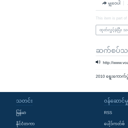
မျှဝေပါ
This item is part of
ထုတ်လွှင့်ခဲ့ပြီး 
ဆက်စပ်သတင
http://www.v
2010 ရွေးကောက်ပွ
သတင်း
၀န်ဆောင်မှ
မြန်မာ
RSS
နိုင်ငံတကာ
ပေါ့ဒ်ကတ်စ်