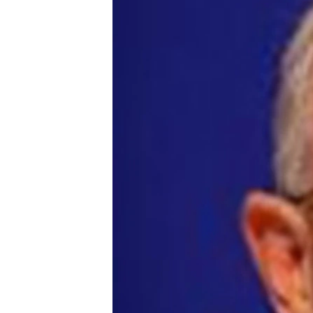
သုတပဒေသာ အင်္ဂလိပ်စာ
အ
ညွန်း
စာမျက်နှာ
သို့
ကျော်
ကြည့်
ရန်
ရှာဖွေ
ရန်
နေရာ
သို့
ကျော်
ရန်