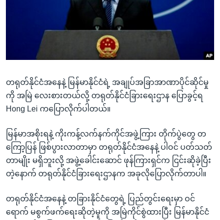
အ
သုတပဒေသာ အင်္ဂလိပ်စာ
ညွန်း
Learning English
စာမျက်နှာ
သို့
ဗွီအိုအေ လူမှုကွန်ယက်များ
ကျော်
ကြည့်
တရုတ်နိုင်ငံအနေနဲ့ မြန်မာနိုင်ငံရဲ့ အချုပ်အခြာအာဏာပိုင်ဆိုင်မှု
ရန်
ဘာသာစကားများ
ကို အမြဲ လေးစားတယ်လို့ တရုတ်နိုင်ငံခြားရေးဌာန ပြောခွင့်ရ
ရှာဖွေ
Hong Lei ကပြောလိုက်ပါတယ်။
ရန်
နေရာ
မြန်မာအစိုးရနဲ့ ကိုးကန့်လက်နက်ကိုင်အဖွဲ့ကြား တိုက်ပွဲတွေ တ
သို့
ကြော့ပြန် ဖြစ်ပွားလာတာမှာ တရုတ်နိုင်ငံအနေနဲ့ ပါဝင် ပတ်သတ်
ကျော်
တာမျိုး မရှိဘူးလို့ အဖွဲ့ခေါင်းဆောင် ဖုန်ကြားရှင်က ငြင်းဆိုခဲ့ပြီး
ရန်
တဲ့နောက် တရုတ်နိုင်ငံခြားရေးဌာနက အခုလိုပြောလိုက်တာပါ။
တရုတ်နိုင်ငံအနေနဲ့ တခြားနိုင်ငံတွေရဲ့ ပြည်တွင်းရေးမှာ ဝင်
ရောက် မစွက်ဖက်ရေးဆိုတဲ့မူကို အမြဲကိုင်စွဲထားပြီး မြန်မာနိုင်ငံ