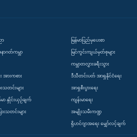
ပညာ
မြန်မာပြည်မှပေးစာ
အနာဂတ်ကမ္ဘာ
မြင်ကွင်းကျယ်မှတ်စုများ
ကမ္ဘာတလွှားခရီးသွား
း အားကစား
ဒီသီတင်းပတ် အာရှနိုင်ငံရေး
ားသတင်းများ
အာရှစီးပွားရေး
်မာ နှိုင်းယှဉ်ချက်
ကျန်းမာရေး
ပြားသတင်းများ
အမျိုးသမီးကဏ္ဍ
ရိုဟင်ဂျာအရေး မျှော်လင့်ချက်