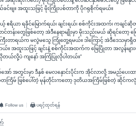
်တယ်။ အဆိုးဆုံးကတော့ မိုးကြိုးပစ်တာနဲ့ လေဆင်နှာမောင်းတွေ ဖြစ်နို
်ခင်ဗျ။ အထူးသဖြင့် မိုးကြိုးပစ်တာကို ပိုဂရုစိုက်ရမယ်။
ယ့် ဧရိယာ ရခိုင်မြောက်ရယ်၊ ချင်းရယ်၊ စစ်ကိုင်းအထက်၊ ကချင်ဆ
ောင်တန်းတွေဖြစ်တော့ အဲဒီနေရာမျိုးမှာ မိုးသည်းမယ် ဆိုရင်တော့ မ
ြီးတာရယ်က မလွဲမသွေ ကြုံတွေ့ရမယ်။ ဒါကြောင့် အဲဒီဒေသမှာရှိတဲ
ပါတယ်။ အထူးသဖြင့် ချင်းနဲ့ စစ်ကိုင်းအထက်က မြေပြိုတာ အလွန်မျာ
့ လိုတယ်လို့ပဲ ကျနော် အကြံပြုလိုပါတယ်။”
ော် အတွင်းမှာ ဒီနှစ် မေလနှောင်းပိုင်းက အိုင်လာလို့ အမည်ပေးထား
း ခုတကြိမ် ဖြစ်ပေါ်တဲ့ မုန်တိုင်းကတော့ ဒုတိယအကြိမ်ဖြစ်တဲ့ ဆိုင်ကလုံး
Follow us
ပရင့်ထုတ်ရန်
ော်