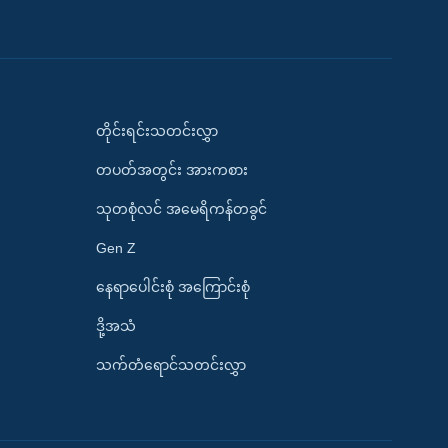
တိုင်းရင်းသတင်းလွှာ
တပတ်အတွင်း အားကစား
သုတစုံလင် အမေရိကန်တခွင်
Gen Z
နေရာပေါင်းစုံ အကြောင်းစုံ
ဒို့အသံ
သက်တံရောင်သတင်းလွှာ