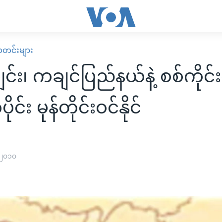
း သတင်းများ
ချင်း၊ ကချင်ပြည်နယ်နဲ့ စစ်ကိုင်း
်း မုန်တိုင်းဝင်နိုင်
 ၂၀၁၀