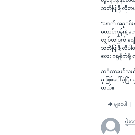
လှိုင်းကြီးနိုင
သတိပြုဖို့ လိုတယ
“နောက် အခုဝင်မ
တောင်ကုန်းနဲ့ တ
လျှပ်တပြက် ရေက
သတိပြုဖို့ လို
လေး ဂရုစိုက်ဖို
ဘင်္ဂလားပင်လယ်အ
ခု ဖြစ်ပေါ်ခဲ့ပြီ
တယ်။
မျှဝေပါ
မိုးဇ