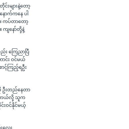
ုင်းများနဲ့တော့
ာ နောက်ကနေ ပါ
့။ ကပ်တာတော့
ျနော်တို့နဲ့
လည်း ကြေညာပြီ
ာင်း ဝင်မယ်
ောင့်ကြည့်ရဦး
ကို ဦးတည်နေတာ
င်တယ်လို့ သူက
်းဝင်နိုင်မယ့်
ည်းလေး