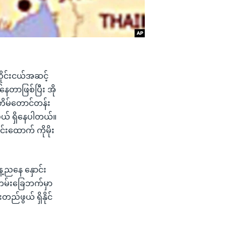
ိုင်းငယ်အဆင့်
်နေတာဖြစ်ပြီး အို
းတိမ်တောင်တန်း
ွယ် ရှိနေပါတယ်။
်းထောက် ကိုမိုး
့ညနေ နှောင်း
ိယ ကမ်းခြေဘက်မှာ
ည်ဖွယ် ရှိနိုင်