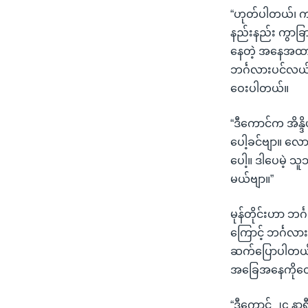
“ဟုတ်ပါတယ်၊ ကျနေ
နည်းနည်း ကွာခြ
နေတဲ့ အနေအထား
ဘင်္ဂလားပင်လယ်
ဝေးပါတယ်။
“ဒီကောင်က အိန္
ပေါ့ခင်ဗျာ။ လေ
ပေါ့။ ဒါပေမဲ့ 
မယ်ဗျာ။”
မုန်တိုင်းဟာ 
ကြောင့် ဘင်္ဂလား
ဆက်ပြောပါတယ်။ ဒီ
အခြေအနေကိုတော
“ဒီကောင် ၂၄ နာ