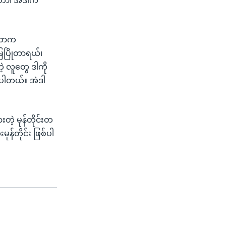
င်တာ၊ အဲဒါက
ိုတာက
ြေပြိုတာရယ်၊
့ လူတွေ ဒါကို
းပါတယ်။ အဲဒါ
တဲ့ မုန်တိုင်းတ
မုန်တိုင်း ဖြစ်ပါ