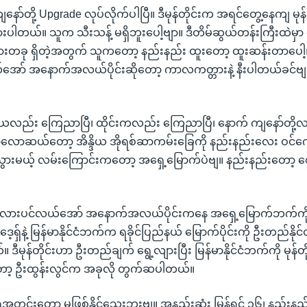
ာ်တို့ Upgrade လုပ်လိုက်ပါပြီ။ ဒီမုန်တိုင်းက အရင်တွေ့နေကျ မုန်တိ
ားပါတယ်။ သူက သီးသန့် မရှိဘူးပေါ့ဗျာ။ ဒီတိမ်ဆွယ်တန်းကြီးထဲမှ
တခု ရှိတဲ့အတွက် သူကတော့ နည်းနည်း ထူးတော့ ထူးဆန်းတာပေါ
အော် အနောက်အလယ်ပိုင်းဆိုတော့ ကာလကတ္တားနဲ့ နီးပါတယ်ခင်ဗျ။ က
ဒိယလည်း ကြေညာပြီ၊ ထိုင်းကလည်း ကြေညာပြီ၊ နောက် ကျနော်တို့
ာလောဆယ်တော့ အိန္ဒိယ အိုရစ်ဆာကမ်းခြေကို နည်းနည်းလေး ဝင်ကေ
သူသွားမယ့် လမ်းကြောင်းကတော့ အရှေ့မြောက်ပဲဗျ။ နည်းနည်းတော့ စ
ဘင်္ဂလားပင်လယ်အော် အနောက်အလယ်ပိုင်းကနေ အရှေ့မြောက်ဘက်
ဒေ့ရှ်နဲ့ မြန်မာနိုင်ငံဘက်က ရခိုင်ပြည်နယ် မြောက်ပိုင်းကို ဦးတည်နို
မုန်တိုင်းဟာ ဦးတည်ချက် ရွေ့လျားပြီး မြန်မာနိုင်ငံဘက်ကို မုန်တိုင
့ ဦးထွန်းလွင်က အခုလို တွက်ဆပါတယ်။
ရီအတွင်းတော့ မဖြစ်နိုင်သေးဘူးဗျ။ အနည်းဆုံး မြန်ရင် ၃၆၊ နည်းန