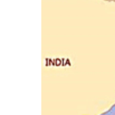
သုတပဒေသာ အင်္ဂလိပ်စာ
အ
ညွန်း
စာမျက်နှာ
သို့
ကျော်
ကြည့်
ရန်
ရှာဖွေ
ရန်
နေရာ
သို့
ကျော်
ရန်