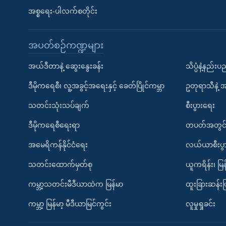
အစ္စရေး-ပါလက်စတိုင်း
အပတ်စဉ်ကဏ္ဍများ
အယ်ဒီတာနဲ့ ဆွေးနွေးခန်း
သိပ္ပံနဲ့နည်း
ဒီမိုကရေစီ၊ လူ့အခွင့်အရေးနှင့် ခေတ်ပြိုင်ကမ္ဘာ
ဥတုရာသီနဲ့ 
သတင်းသုံးသပ်ချက်
စီးပွားရေး
ဒီမိုကရေစီရေးရာ
တပတ်အတွင်
အမေရိကန်နိုင်ငံရေး
လယ်ယာစီးပွ
သတင်းထောက်မှတ်စု
ယူကရိန်း၊ မြန
ကမ္ဘာ့သတင်းမီဒီယာထဲက မြန်မာ
ထူးခြားဆန်း
ကမ္ဘာ့ မြန်မာ့ မီဒီယာမြင်ကွင်း
လူမှုရှုခင်း