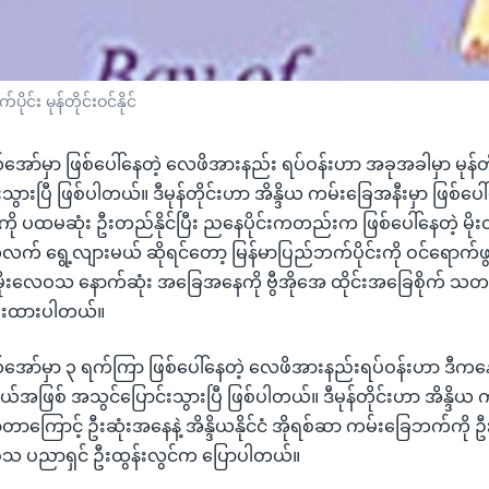
ုင်း မုန်တိုင်းဝင်နိုင်
အော်မှာ ဖြစ်ပေါ်နေတဲ့ လေဖိအားနည်း ရပ်ဝန်းဟာ အခုအခါမှာ မုန်တ
သွားပြီ ဖြစ်ပါတယ်။ ဒီမုန်တိုင်းဟာ အိန္ဒိယ ကမ်းခြေအနီးမှာ ဖြစ်ပေါ
ို ပထမဆုံး ဦးတည်နိုင်ပြီး ညနေပိုင်းကတည်းက ဖြစ်ပေါ်နေတဲ့ မို
် ရွေ့လျားမယ် ဆိုရင်တော့ မြန်မာပြည်ဘက်ပိုင်းကို ဝင်ရောက်ဖ
 မိုးလေဝသ နောက်ဆုံး အခြေအနေကို ဗွီအိုအေ ထိုင်းအခြေစိုက် သတင
ေးထားပါတယ်။
အော်မှာ ၃ ရက်ကြာ ဖြစ်ပေါ်နေတဲ့ လေဖိအားနည်းရပ်ဝန်းဟာ ဒီကနေ
ုင်းငယ်အဖြစ် အသွင်ပြောင်းသွားပြီ ဖြစ်ပါတယ်။ ဒီမုန်တိုင်းဟာ အိန္ဒ
ာကြောင့် ဦးဆုံးအနေနဲ့ အိန္ဒိယနိုင်ငံ အိုရစ်ဆာ ကမ်းခြေဘက်ကို ဦးတ
ေဝသ ပညာရှင် ဦးထွန်းလွင်က ပြောပါတယ်။