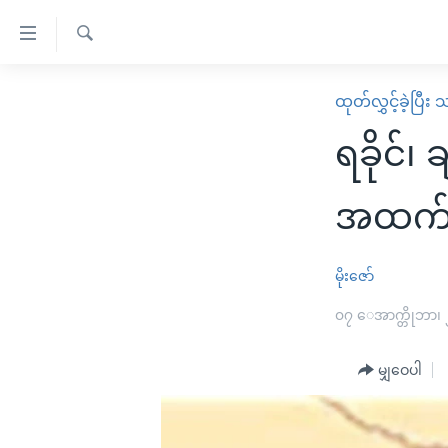
သုံး
ရ
ရှာဖွေ
လွယ်ကူ
မူလစာမျက်နှာ
ထုတ်လွှင့်ခဲ့ပြီ
ရ
စေ
မြန်မာ
လာ
ရခိုင်၊ 
သည့်
ဒ်
ကမ္ဘာ့သတင်းများ
Link
ဗွီဒီယို
နိုင်ငံတကာ
အထက်ပိုင
များ
သတင်းလွတ်လပ်ခွင့်
အမေရိကန်
ပင်မ
ရပ်ဝန်းတခု လမ်းတခု အလွန်
တရုတ်
မိုးဇော်
အကြောင်းအရာ
အင်္ဂလိပ်စာလေ့လာမယ်
အစ္စရေး-ပါလက်စတိုင်း
၀၇ ေအာက္တိုဘာ၊
သို့
အပတ်စဉ်ကဏ္ဍများ
အမေရိကန်သုံးအီဒီယံ
ကျော်
မျှဝေပါ
ကြည့်
ရေဒီယိုနှင့်ရုပ်သံ အချက်အလက်များ
မကြေးမုံရဲ့ အင်္ဂလိပ်စာ
ရေဒီယို
ရန်
ရေဒီယို/တီဗွီအစီအစဉ်
ရုပ်ရှင်ထဲက အင်္ဂလိပ်စာ
တီဗွီ
ပင်မ