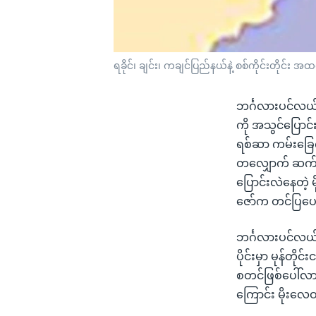
ရခိုင်၊ ချင်း၊ ကချင်ပြည်နယ်နဲ့ စစ်ကိုင်းတိုင်း အထက်ပိ
ဘင်္ဂလားပင်လယ်
ကို အသွင်ပြောင်း
ရစ်ဆာ ကမ်းခြေက
တလျှောက် ဆက်လက
ပြောင်းလဲနေတဲ့
ဇော်က တင်ပြပ
ဘင်္ဂလားပင်လယ်
ပိုင်းမှာ မုန်တိ
စတင်ဖြစ်ပေါ်လာတ
ကြောင်း မိုးလ