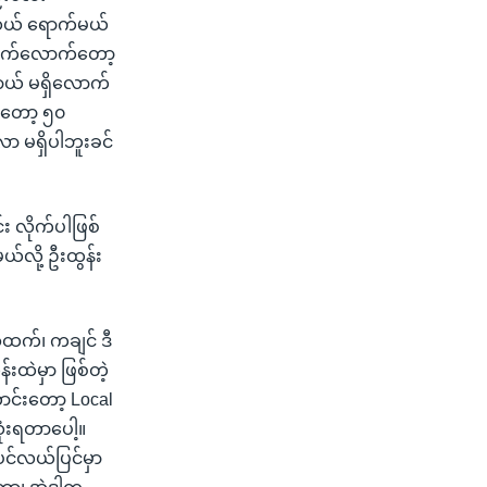
ဆယ် ရောက်မယ်
်မြောက်လောက်တော့
တရာယ် မရှိလောက်
်တော့ ၅၀
 မရှိပါဘူးခင်
်း လိုက်ပါဖြစ်
်လို့ ဦးထွန်း
းအထက်၊ ကချင် ဒီ
်းထဲမှာ ဖြစ်တဲ့
င်းတော့ Local
ုံးရတာပေါ့။
င်လယ်ပြင်မှာ