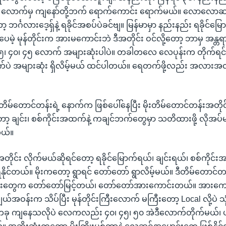
၈ လောက်မှ ကျနော်တို့ဘက် ရောက်ကောင်း ရောက်မယ်။ လောလော
့ ဘင်္ဂလားဒေ့ရှ်နဲ့ ရခိုင်အစပ်ပဲခင်ဗျ။ မြန်မာမှာ နည်းနည်း ရခိုင
ါပေမဲ့ မုန်တိုင်းက အားမကောင်းဘဲ ဒီအတိုင်း ဝင်လို့တော့ ဘာမှ အန္
၊ ၄၀၊ ၄၅ လောက် အများဆုံးပါပဲ။ တခါတလေ လေပုန်းက တိုက်ရင
ပဲ အများဆုံး ရှိလိမ့်မယ် ထင်ပါတယ်။ ရေတက်ဖို့လည်း အလားအလာ
ိုးတိမ်တောင်တန်းရဲ့ နောက်က ဖြစ်ပေါ်နေပြီး မိုးတိမ်တောင်တန်းအတိုင
ော့ ချင်း၊ စစ်ကိုင်းအထက်နဲ့ ကချင်ဘက်တွေမှာ သတိထားဖို့ လိုအပ်မယ
တယ်။
တိုင်း လိုက်မယ်ဆိုရင်တော့ ရခိုင်မြောက်ရယ်၊ ချင်းရယ်၊ စစ်ကိုင်
ရနိုင်တယ်။ မိုးကတော့ ရွာရင် တော်တော် ရွာလိမ့်မယ်။ ဒီတိမ်တောင်တန
ကြီးတွေက တော်တော်မြင့်တယ်၊ တော်တော်အားကောင်းတယ်။ အားကော
ယ်အဝန်းက သိပ်ပြီး မုန်တိုင်းကြီးလောက် မကြီးတော့ Local လို့ပဲ သ
m တခု ကျနေသလိုပဲ လေကလည်း ၄၀၊ ၄၅၊ ၅၀ အဲဒီလောက်တိုက်မယ်၊ ပ