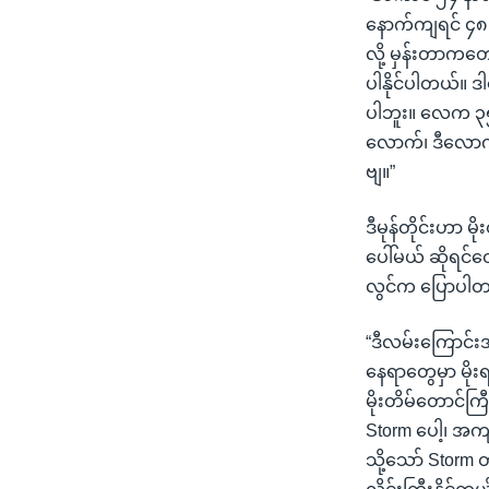
နောက်ကျရင် ၄
လို့ မှန်းတာကတော
ပါနိုင်ပါတယ်။ ဒ
ပါဘူး။ လေက ၃၅
လောက်၊ ဒီလောက်
ဗျ။”
ဒီမုန်တိုင်းဟာ မ
ပေါ်မယ် ဆိုရင်တ
လွင်က ပြောပါ
“ဒီလမ်းကြောင်းအ
နေရာတွေမှာ မိုး
မိုးတိမ်တောင်
Storm ပေါ့၊ အကျ
သို့သော် Stor