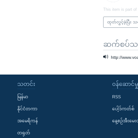
This item is part of
ထုတ်လွှင့်ခဲ့ပြီး 
ဆက်စပ်သတင
http://www.
သတင်း
၀န်ဆောင်မှ
မြန်မာ
RSS
နိုင်ငံတကာ
ပေါ့ဒ်ကတ်စ်
အမေရိကန်
နေ့စဉ်အီးမေ
တရုတ်