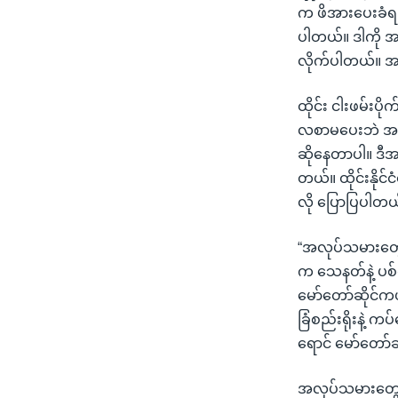
သုတပဒေသာ အင်္ဂလိပ်စာ
အ
က ဖိအားပေးခံရ
ညွန်း
ပါတယ်။ ဒါကို အ
စာမျက်နှာ
လိုက်ပါတယ်။ အပ
သို့
ကျော်
ထိုင်း ငါးဖမ်း
ကြည့်
လစာမပေးဘဲ အလ
ရန်
ဆိုနေတာပါ။ ဒီ
ရှာဖွေ
တယ်။ ထိုင်းနိုင
ရန်
လို ပြောပြပါတယ
နေရာ
သို့
“အလုပ်သမားတွေန
ကျော်
က သေနတ်နဲ့ ပစ
ရန်
မော်တော်ဆိုင်
ခြံစည်းရိုးနဲ့ 
ရောင် မော်တော
အလုပ်သမားတွေက