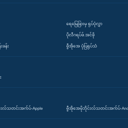
ရေမြေခြားမှ ရုပ်ပုံလွှာ
ပိုလီဂရပ်ဖ်.အင်ဖို
်းခန်း
ဗွီအိုအေ ပုံပြရုပ်သံ
း
ိုင်းလ်သတင်းအက်ပ်-Apple
ဗွီအိုအေမိုဘိုင်းလ်သတင်းအက်ပ်-An