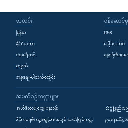
သတင်း
၀န်ဆောင်မှ
မြန်မာ
RSS
နိုင်ငံတကာ
ပေါ့ဒ်ကတ်စ်
အမေရိကန်
နေ့စဉ်အီးမေ
တရုတ်
အစ္စရေး-ပါလက်စတိုင်း
အပတ်စဉ်ကဏ္ဍများ
အယ်ဒီတာနဲ့ ဆွေးနွေးခန်း
သိပ္ပံနဲ့နည်း
ဒီမိုကရေစီ၊ လူ့အခွင့်အရေးနှင့် ခေတ်ပြိုင်ကမ္ဘာ
ဥတုရာသီနဲ့ 