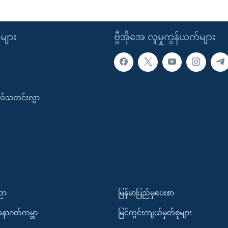
ုများ
ဗွီအိုအေ လူမှုကွန်ယက်များ
းလ်သတင်းလွှာ
ပညာ
မြန်မာပြည်မှပေးစာ
အနာဂတ်ကမ္ဘာ
မြင်ကွင်းကျယ်မှတ်စုများ