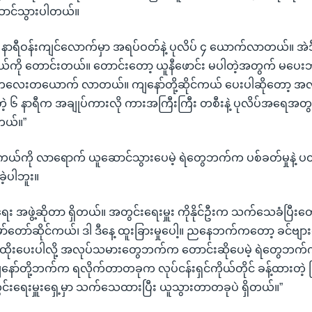
ာင်သွားပါတယ်။
နာရီဝန်းကျင်လောက်မှာ အရပ်ဝတ်နဲ့ ပုလိပ် ၄ ယောက်လာတယ်။ အဲဒ
ယ်ကို တောင်းတယ်။ တောင်းတော့ ယူနီဖောင်း မပါတဲ့အတွက် မပေးဘူ
လေးတယောက် လာတယ်။ ကျနော်တို့ဆိုင်ကယ် ပေးပါဆိုတော့ အ
ဲ့တဲ့ ၆ နာရီက အချုပ်ကားလို ကားအကြီးကြီး တစီးနဲ့ ပုလိပ်အရေအ
တယ်။”
ယ်ကို လာရောက် ယူဆောင်သွားပေမဲ့ ရဲတွေဘက်က ပစ်ခတ်မှုနဲ့ ပ
ဲ့ပါဘူး။
်ရေး အဖွဲ့ဆိုတာ ရှိတယ်။ အတွင်းရေးမှူး ကိုနိုင်ဦးက သက်သေခံပြီးတ
်တော်ဆိုင်ကယ်၊ ဒါ ဒီနေ့ ထူးခြားမှုပေါ့။ ညနေဘက်ကတော့ ခင်ဗျား
ထိုးပေးပါလို့ အလုပ်သမားတွေဘက်က တောင်းဆိုပေမဲ့ ရဲတွေဘက်
ော်တို့ဘက်က ရလိုက်တာတခုက လုပ်ငန်းရှင်ကိုယ်တိုင် ခန့်ထားတဲ့ မြ
င်းရေးမှူးရှေ့မှာ သက်သေထားပြီး ယူသွားတာတခုပဲ ရှိတယ်။”