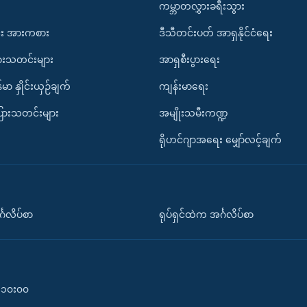
ကမ္ဘာတလွှားခရီးသွား
း အားကစား
ဒီသီတင်းပတ် အာရှနိုင်ငံရေး
ားသတင်းများ
အာရှစီးပွားရေး
်မာ နှိုင်းယှဉ်ချက်
ကျန်းမာရေး
ပြားသတင်းများ
အမျိုးသမီးကဏ္ဍ
ရိုဟင်ဂျာအရေး မျှော်လင့်ချက်
်္ဂလိပ်စာ
ရုပ်ရှင်ထဲက အင်္ဂလိပ်စာ
၀-၁၀း၀၀