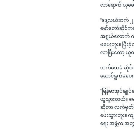
လာရောက် ယူဆေ
“နေ့လယ်ဘက် ၂ 
မော်တော်ဆိုင်က
အရွယ်လောက် က
မပေးဘူး။ ပြီးခ
လာပြီးတော့ ယူ
သက်သေခံ ဆိုင်က
ဆောင်ရွက်မပေးခ
“မြန်မာအုပ်ချုပ
ယူသွားတယ်။ မော
ဆိုတာ လက်မှတ်
ပေးသွားဘူး။ ကျန
ရေး အဖွဲ့က အတွ