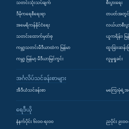
သတင်းသုံးသပ်ချက်
စီးပွားရေး
ဒီမိုကရေစီရေးရာ
တပတ်အတွင်
အမေရိကန်နိုင်ငံရေး
လယ်ယာစီးပွ
သတင်းထောက်မှတ်စု
ယူကရိန်း၊ မြန
ကမ္ဘာ့သတင်းမီဒီယာထဲက မြန်မာ
ထူးခြားဆန်း
ကမ္ဘာ့ မြန်မာ့ မီဒီယာမြင်ကွင်း
လူမှုရှုခင်း
အင်္ဂလိပ်သင်ခန်းစာများ
အီဒီယံသင်ခန်းစာ
မကြေးမုံရဲ့အင
ရေဒီယို
နံနက်ပိုင်း ၆း၀၀-ရး၀၀
ညပိုင်း ၉း၀