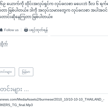
၆၉ ယောက်ကို ထိုင်းအလုပ်ရှင်က လုပ်ခလစာ မပေးဘဲ ဒီလ ၆ ရက်
က်တာ ဖြစ်ပါတယ်။ ဒါကို အလုပ်သမားတွေက လုပ်ခလစာ အပါအဝင
့ တောင်းဆိုနေကြတာ ဖြစ်ပါတယ်။
Follow us
ပရင့်ထုတ်ရန်
ီထိုက်
သတင်းများ
မြန်မာ
်းများ ...
oanews.com/MediaAssets2/burmese/2010_10/10-10-10_THAILAND_-
ERS_TG_final.Mp3