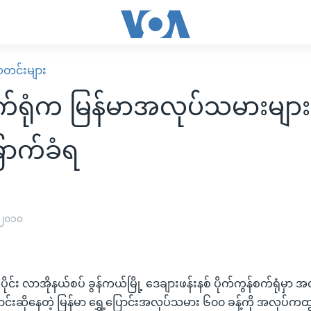
း သတင်းများ
စက်ရုံက မြန်မာအလုပ်သမားများ
ြောက်ခံရ
 ၂၀၁၀
ာက်ပိုင်း လာအိုနယ်စပ် ခွန်ကယ်မြို့ ဒေချားဖန်းနစ် ပိုက်ကွန်စက်ရုံမှာ
ောင်းဆိုနေတဲ့ မြန်မာ ရွှေ့ပြောင်းအလုပ်သမား ၆၀၀ ခန့်ကို အလုပ်ကထွက