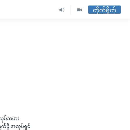
တိုက်ရိုက်
 အလုပ်သမား
်ဖို့ အလုပ်ရှင်