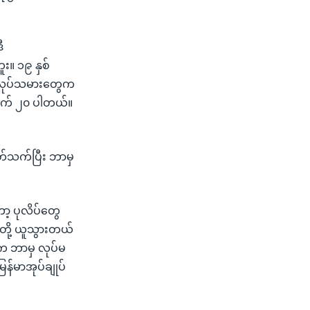
ီ
း။ ၁၉ နှစ်
လုပ်သမားတွေက
တွက် ၂၀ ပါတယ်။
တ်သက်ပြီး ဘာမှ
ော့ ပုလိပ်တွေ
တို့ ယူသွားတယ်
က ဘာမှ လုပ်မ
န်မာအုပ်ချုပ်