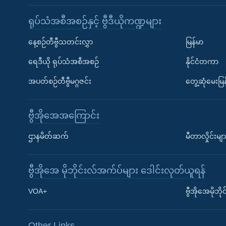
ရုပ်သံအစီအစဉ်နှင့် ဗွီဒီယိုကဏ္ဍများ
နေ့စဉ်တီဗွီသတင်းလွှာ
မြန်မာ
ရေဒီယို ရုပ်သံအစီအစဉ်
နိုင်ငံတကာ
အပတ်စဉ်တီဗွီမဂ္ဂဇင်း
တွေ့ဆုံမေးမြန
ဗွီအိုအေအကြောင်း
ဌာနမိတ်ဆက်
မီတာလှိုင်းမျာ
ဗွီအိုအေ မိုဘိုင်းလ်အက်ပ်များ ဒေါင်းလုတ်ယူရန်
Learning English
VOA+
ဗွီအိုအေမိုဘ
ဗွီအိုအေ လူမှုကွန်ယက်များ
Other Links