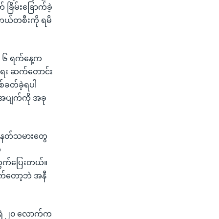
ြိမ်းခြောက်ခဲ့
ကယ်တစီးကို ရမိ
ီလ ၆ ရက်နေ့က
ရေး ဆက်တောင်း
ခတ်ခဲ့ရပါ
စ်အပျက်ကို အခု
 သေနတ်သမားတွေ
က
ထွက်ပြေးတယ်။
ုက်တော့ဘဲ အနီ
းရဲ ၂၀ လောက်က