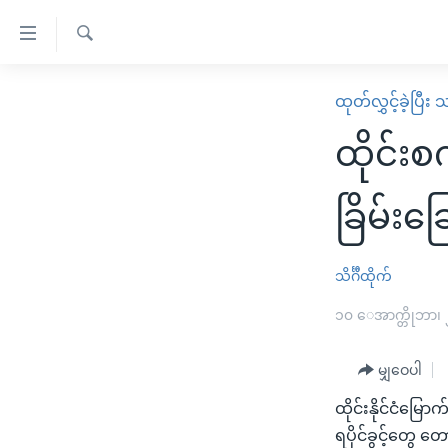
သုံး
ရ
ရှာဖွေ
လွယ်ကူ
မူလစာမျက်နှာ
ထုတ်လွှင့်ခဲ့ပြီ
ရ
စေ
မြန်မာ
လာ
ထိုင်း
သည့်
ဒ်
ကမ္ဘာ့သတင်းများ
Link
ဗွီဒီယို
နိုင်ငံတကာ
ခြိမ်းခ
များ
သတင်းလွတ်လပ်ခွင့်
အမေရိကန်
ပင်မ
ရပ်ဝန်းတခု လမ်းတခု အလွန်
တရုတ်
သိင်္ဂီထိုက်
အကြောင်းအရာ
အင်္ဂလိပ်စာလေ့လာမယ်
အစ္စရေး-ပါလက်စတိုင်း
၁၀ ေအာက္တိုဘာ၊
သို့
အပတ်စဉ်ကဏ္ဍများ
အမေရိကန်သုံးအီဒီယံ
ကျော်
မျှဝေပါ
ကြည့်
ရေဒီယိုနှင့်ရုပ်သံ အချက်အလက်များ
မကြေးမုံရဲ့ အင်္ဂလိပ်စာ
ရေဒီယို
ရန်
ထိုင်းနိုင်ငံမြေ
ရေဒီယို/တီဗွီအစီအစဉ်
ရုပ်ရှင်ထဲက အင်္ဂလိပ်စာ
တီဗွီ
ပင်မ
ရပိုင်ခွင့်တွေ တ