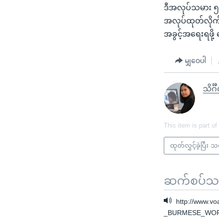
ဒီအလုပ်သမား ၅
အလုပ်ထုတ်လို
အခွင့်အရေးရဖို
မျှဝေပါ
သိင်္ဂ
This item is part of
ထုတ်လွှင့်ခဲ့ပြီး 
ဆက်စပ်သတင
http://www.v
_BURMESE_WORK