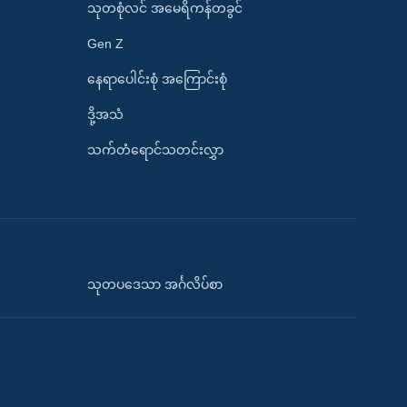
သုတစုံလင် အမေရိကန်တခွင်
Gen Z
နေရာပေါင်းစုံ အကြောင်းစုံ
ဒို့အသံ
သက်တံရောင်သတင်းလွှာ
သုတပဒေသာ အင်္ဂလိပ်စာ