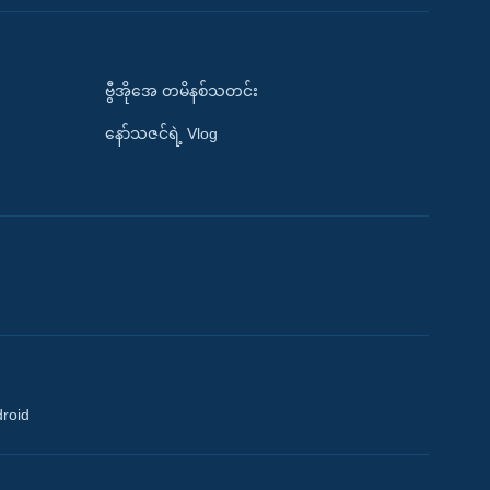
ဗွီအိုအေ တမိနစ်သတင်း
နော်သဇင်ရဲ့ Vlog
droid