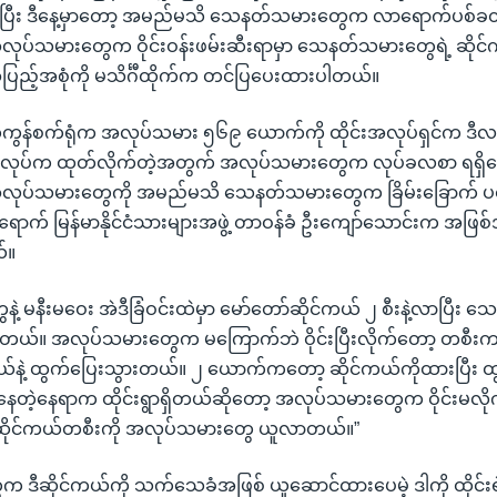
ပြီး ဒီနေ့မှာတော့ အမည်မသိ သေနတ်သမားတွေက လာရောက်ပစ်ခတ် ခ
လုပ်သမားတွေက ဝိုင်းဝန်းဖမ်းဆီးရာမှာ သေနတ်သမားတွေရဲ့ ဆိုင်
ြည့်အစုံကို မသိင်္ဂီထိုက်က တင်ပြပေးထားပါတယ်။
ပိုက်ကွန်စက်ရုံက အလုပ်သမား ၅၆၉ ယောက်ကို ထိုင်းအလုပ်ရှင်က ဒ
ုပ်က ထုတ်လိုက်တဲ့အတွက် အလုပ်သမားတွေက လုပ်ခလစာ ရရှိ
အလုပ်သမားတွေကို အမည်မသိ သေနတ်သမားတွေက ခြိမ်းခြောက် ပစ်
်ငံရောက် မြန်မာနိုင်ငံသားများအဖွဲ့ တာဝန်ခံ ဦးကျော်သောင်းက အဖြ
်။
ဲ့ မနီးမဝေး အဲဒီခြံဝင်းထဲမှာ မော်တော်ဆိုင်ကယ် ၂ စီးနဲ့လာပြီး
်တယ်။ အလုပ်သမားတွေက မကြောက်ဘဲ ဝိုင်းပြီးလိုက်တော့ တစီး
ကယ်နဲ့ ထွက်ပြေးသွားတယ်။ ၂ ယောက်ကတော့ ဆိုင်ကယ်ကိုထားပြီး 
ကပ်နေတဲ့နေရာက ထိုင်းရွာရှိတယ်ဆိုတော့ အလုပ်သမားတွေက ဝိုင်းမလိ
်ဆိုင်ကယ်တစီးကို အလုပ်သမားတွေ ယူလာတယ်။”
 ဒီဆိုင်ကယ်ကို သက်သေခံအဖြစ် ယူဆောင်ထားပေမဲ့ ဒါကို ထိုင်