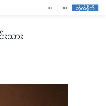
တိုက်ရိုက်
င်းသား