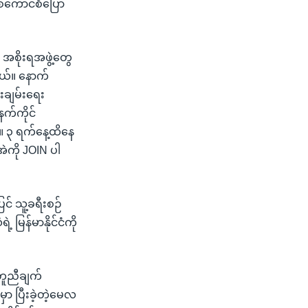
စစ်ကောင်စီပြော
 အစိုးရအဖွဲ့တွေ
ါတယ်။ နောက်
းချမ်းရေး
နက်ကိုင်
ယ်။ ၃ ရက်နေ့ထိနေ
အဲကို JOIN ပါ
င် သူ့ခရီးစဉ်
ြန်မာနိုင်ငံကို
တူညီချက်
ှာ ပြီးခဲ့တဲ့မေလ