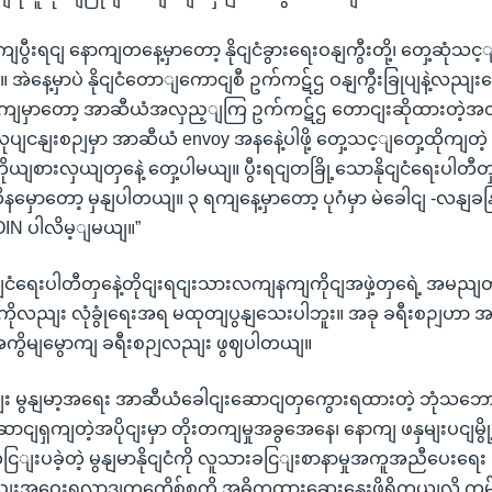
ွီးရငျ နောကျတနေ့မှာတော့ နိုငျငံခွားရေးဝနျကွီးတို့၊ တှေ့ဆုံသင့ျတ
။ အဲနေ့မှာပဲ နိုငျငံတောျကောငျစီ ဥက်ကဋ်ဌ ဝနျကွီးခြုပျနဲ့လညျးတှ
မှာတော့ အာဆီယံအလှည့ျကြ ဥက်ကဋ်ဌ တောငျးဆိုထားတဲ့အတိုငျး
ုပျငနျးစဉျမှာ အာဆီယံ envoy အနနေဲ့ပါဖို့ တှေ့သင့ျတှေ့ထိုကျတဲ့
ျစားလှယျတှနေဲ့ တှေ့ပါမယျ။ ပွီးရငျတခြို့သောနိုငျငံရေးပါတီတှနေဲ့
မှောတော့ မှနျပါတယျ။ ၃ ရကျနေ့မှာတော့ ပုဂံမှာ မဲခေါငျ -လနျခနြျ
OIN ပါလိမ့ျမယျ။”
ုငျငံရေးပါတီတှနေဲ့တိုငျးရငျးသားလကျနကျကိုငျအဖှဲ့တှရေဲ့ အမညျတ
ုလညျး လုံခွုံရေးအရ မထုတျပွနျသေးပါဘူး။ အခု ခရီးစဉျဟာ အထူ
ိယအကွိမျမွောကျ ခရီးစဉျလညျး ဖွဈပါတယျ။
ငျး မွနျမာ့အရေး အာဆီယံခေါငျးဆောငျတှကွေားရထားတဲ့ ဘုံသ
ျရှကျတဲ့အပိုငျးမှာ တိုးတကျမှုအခွအေနေ၊ နောကျ ဖနှမျးပငျမွို့မှ
ျးပခဲ့တဲ့ မွနျမာနိုငျငံကို လူသားခငြျးစာနာမှုအကူအညီပေးရေး ဆ
စညျးအဝေးရလာဒျတှကေိစ်စကို အဓိကထားဆှေးနှေးဖို့ရှိတယျလို့ 