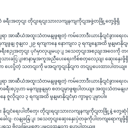
ရီးအတှငျး တိုငျးရငျးသားလကျနကျကိုငျအဖှဲ့တခြို့တှေ့ဖို့ရှိ
ငျရာ အာဆီယံအထူးသံတမနျဖွဈတဲ့ ကမ်ဘောဒီးယားနိုငျငံခွားရေးဝနျ
ကျဖွနျ ဇှနျလ ၂၉ ရကျကနေ နောကျလ ၃ ရကျနေ့အထိ မွနျမာနိုငျ
။ ခရီးစဉျအတှငျး ပုဂံမှာလုပျမယ့ျ ဒသေတှငျးအစညျးအဝေးကို တကျ
သားခငြျးစာနာမှုအကူအညီပေးရေးကိစ်စတှလေညျး ဆှေးနှေးဖို့ရှ
 ပေးပို့တဲ့ သတငျးကို မအငျကွငျးနိုငျက တငျပွပေးထားပါတယျ။
ငျရာ အာဆီယံအထူးသံတမနျဖွဈတဲ့ ကမ်ဘောဒီးယားနိုငျငံခွားရေးဝ
ွနျမာခရီးစဉျဟာ မနကျဖွနျမှာ စတငျမှာဖွဈပါတယျ။ အထူးသံတမနျဟ
ဇူလိုငျလ ၃ ရကျအထိ မွနျမာနိုငျငံမှာ ကွာမွင့ျမှာပါ။
နိုငျငံရေးပါတီတှေ၊ တိုငျးရငျးသားလကျနကျကိုငျတခြို့နဲ့ တှေ့ဆုံဖို့
ဲခေါငျ- လနျခနြျး ဒသေတှငျးဆှေးနှေးပှဲတခုကိုပါတကျရောကျဖို့ရ
င့ျရသူ ဗိုလျခြုပျဇောျမငျးထှနျးက ပွောပါတယျ။