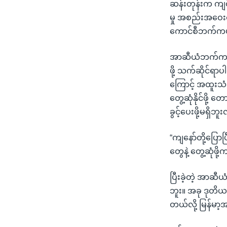
ဆန်းတုန်းက ကျင်
မှု အစည်းအဝေးရ
ကောင်စီဘက်ကပါ
အာဆီယံဘက်က ချမ
ဖို့ သက်ဆိုင်ရာ
ကြောင့် အထူးသံဘ
တွေ့ဆုံနိုင်ဖ
ခွင့်ပေးဖို့မရှိဘူ
“ကျနော်တို့ပြေ
တွေနဲ့ တွေ့ဆုံဖ
ပြီးခဲ့တဲ့ အာဆ
ဘူး။ အခု ဒုတိ
တယ်လို့ မြန်မာ