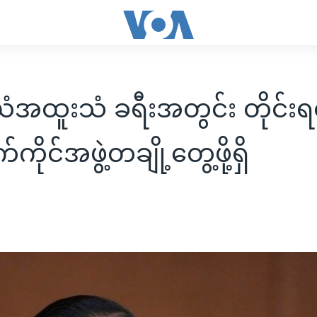
အထူးသံ ခရီးအတွင်း တိုင်းရ
ုင်အဖွဲ့တချို့တွေ့ဖို့ရှိ