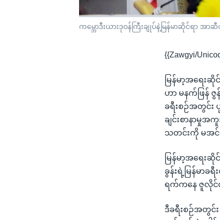
ကမ္ဘောဒီးယားဒုဝန်ကြီးချုပ်နဲ့မြန်မာဆိုင်ရာ အ
{{Zawgyi/Unico
မြန်မာ့အရေးဆို
ဟာ မနက်ဖြန် ဇွ
ခရီးစဉ်အတွင်း 
ချင်းစာနာမှုအကူ
သတင်းကို မအင်
မြန်မာ့အရေးဆို
ခွန်းရဲ့မြန်မာ
ရက်ကနေ ဇူလိုင်လ
ဒီခရီးစဉ်အတွင်း န