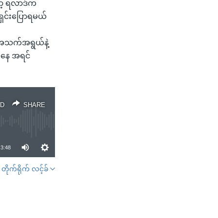
ော့ ရလာဒ်က
ရှင်းပြောရမယ်
့အသက်အရွယ်နဲ့
ကနေ အရင်
D
SHARE
3:48
တိုက်ရိုက် လင့်ခ်
SHARE