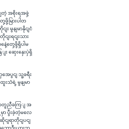
ဲ့ အစိုးရအဖှဲ့
ေ့ဖို့မြားပါတ
 မွနျမာနိုငျငံ
 တိုငျးရငျးသား
တှေ့ဖို့ရှိပါမ
း ဆှေးနှေးပှဲရှိ
ှအေပွငျ သူ့ခရီး
းသံရဲ့ မွနျမာ
ဘောတူညီခကြျ အ
ာ ပွီးခဲ့တဲ့မလေ
ိုငျရာတိုငျပငျ
ကမ်ဘောဒီးယားဘ