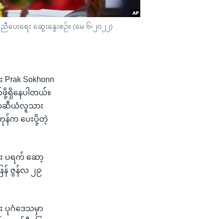
ကူအညီပေးရေး ဆွေးနွေးစဉ်။ (မေ ၆၊၂၀၂၂)
ီး Prak Sokhonn
ို့ရှိနေပါတယ်။
 အာဆီယံလူသား
န်က ပေးပို့တဲ့
ီး ပရက် ဆော့
ြန် ဇွန်လ ၂၉
ြီး ပုဂံဒေသမှာ