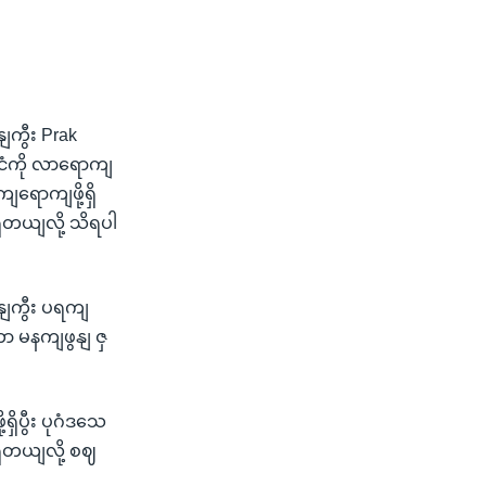
ကွီး Prak
ငံကို လာရောကျ
ရောကျဖို့ရှိ
ိတယျလို့ သိရပါ
နျကွီး ပရကျ
ာ မနကျဖွနျ ဇှ
ရှိပွီး ပုဂံဒသေ
ှိတယျလို့ စဈ