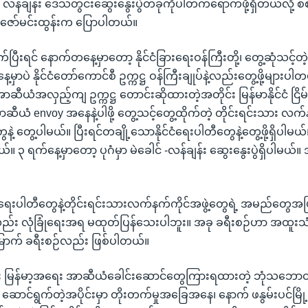
်- လန်ချန်း ဒေသတွင်းဆွေးနွေးပွဲတခုကိုပါတက်ရောက်ဖို့ရှိတယ်လို့ 
ျုပ်ဇော်မင်းထွန်းက ပြောပါတယ်။
ီးရင် နောက်တနေ့မှာတော့ နိုင်ငံခြားရေးဝန်ကြီးတို့၊ တွေ့ဆုံသင့်တဲ့
နေ့မှာပဲ နိုင်ငံတော်ကောင်စီ ဥက္ကဋ္ဌ ဝန်ကြီးချုပ်နဲ့လည်းတွေ့ဖို့များပ
ီယံအလှည့်ကျ ဥက္ကဋ္ဌ တောင်းဆိုထားတဲ့အတိုင်း မြန်မာနိုင်ငံ ငြိမ်
ာဆီယံ envoy အနေနဲ့ပါဖို့ တွေ့သင့်တွေ့ထိုက်တဲ့ တိုင်းရင်းသား လက်
ဲ့ တွေ့ပါမယ်။ ပြီးရင်တချို့သောနိုင်ငံရေးပါတီတွေနဲ့တွေ့ဖို့ရှိပါမ
်။ ၃ ရက်နေ့မှာတော့ ပုဂံမှာ မဲခေါင် -လန်ချန်း ဆွေးနွေးပွဲရှိပါမယ်။ 
င်ငံရေးပါတီတွေနဲ့တိုင်းရင်းသားလက်နက်ကိုင်အဖွဲ့တွေရဲ့ အမည်တွေအပြ
း လုံခြုံရေးအရ မထုတ်ပြန်သေးပါဘူး။ အခု ခရီးစဉ်ဟာ အထူးသံရဲ့ မ
ောက် ခရီးစဉ်လည်း ဖြစ်ပါတယ်။
င်း မြန်မာ့အရေး အာဆီယံခေါင်းဆောင်တွေကြားရထားတဲ့ ဘုံသဘော
င်ရွက်တဲ့အပိုင်းမှာ တိုးတက်မှုအခြေအနေ၊ နောက် ဖနွမ်းပင်မြို့မ