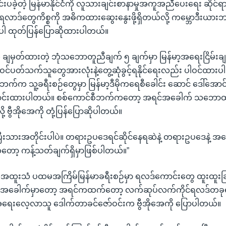
းပခဲ့တဲ့ မြန်မာနိုင်ငံကို လူသားချင်းစာနာမှုအကူအညီပေးရေး ဆိုင်ရာ
လာဒ်တွေကိစ္စကို အဓိကထားဆွေးနွေးဖို့ရှိတယ်လို့ ကမ္ဘောဒီးယာ
 ထုတ်ပြန်ပြောဆိုထားပါတယ်။
ှတ်ထားတဲ့ ဘုံသဘောတူညီချက် ၅ ချက်မှာ မြန်မာ့အရေးငြိမ်းချမ်းစွ
ပါဝင်ပတ်သက်သူတွေအားလုံးနဲ့တွေ့ဆုံခွင့်ရနိုင်ရေးလည်း ပါဝင်ထား
က်က သူ့ခရီးစဉ်တွေမှာ မြန်မာ့ဒီမိုကရေစီခေါင်း ဆောင် ဒေါ်အောင်
ို့ တောင်းထားပါတယ်။ စစ်ကောင်စီဘက်ကတော့ အရင်အခေါက် သဘောထာ
းလို့ ဗွီအိုအေကို တုံ့ပြန်ပြောဆိုပါတယ်။
ာပြီးသားအတိုင်းပါပဲ။ တရားဥပဒေရင်ဆိုင်နေရဆဲနဲ့ တရားဥပဒေနဲ့ 
ို့ကတော့ ကန့်သတ်ချက်ရှိမှာဖြစ်ပါတယ်။”
ီယံအထူးသံ ပထမအကြိမ်မြန်မာခရီးစဉ်မှာ ရလဒ်ကောင်းတွေ ထူးထူးခြား
ယအခေါက်မှာတော့ အရင်ကထက်တော့ လက်ဆုပ်လက်ကိုင်ရလဒ်တခုရဖို့
့အရေးလေ့လာသူ ဒေါက်တာခင်ဇော်ဝင်းက ဗွီအိုအေကို ပြောပါတယ်။