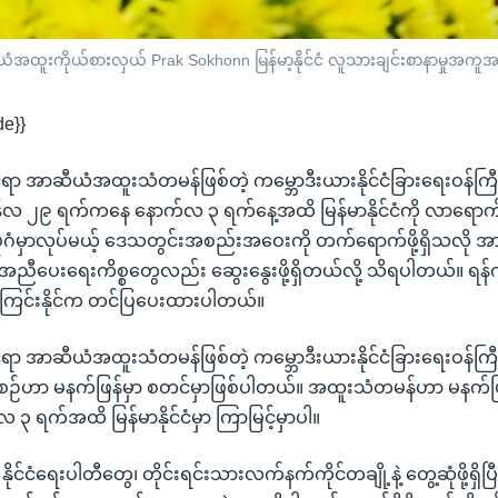
ာဆီယံအထူးကိုယ်စားလှယ် Prak Sokhonn မြန်မာ့နိုင်ငံ လူသားချင်းစာနာမှုအ
de}}
င်ရာ အာဆီယံအထူးသံတမန်ဖြစ်တဲ့ ကမ္ဘောဒီးယားနိုင်ငံခြားရေးဝန်ကြ
န်လ ၂၉ ရက်ကနေ နောက်လ ၃ ရက်နေ့အထိ မြန်မာနိုင်ငံကို လာရောက်ဖ
ပုဂံမှာလုပ်မယ့် ဒေသတွင်းအစည်းအဝေးကို တက်ရောက်ဖို့ရှိသလို
အညီပေးရေးကိစ္စတွေလည်း ဆွေးနွေးဖို့ရှိတယ်လို့ သိရပါတယ်။ ရန်ကု
ကြင်းနိုင်က တင်ပြပေးထားပါတယ်။
င်ရာ အာဆီယံအထူးသံတမန်ဖြစ်တဲ့ ကမ္ဘောဒီးယားနိုင်ငံခြားရေးဝန်ကြ
ခရီးစဉ်ဟာ မနက်ဖြန်မှာ စတင်မှာဖြစ်ပါတယ်။ အထူးသံတမန်ဟာ မနက်ဖ
 ၃ ရက်အထိ မြန်မာနိုင်ငံမှာ ကြာမြင့်မှာပါ။
ိုင်ငံရေးပါတီတွေ၊ တိုင်းရင်းသားလက်နက်ကိုင်တချို့နဲ့ တွေ့ဆုံဖို့ရှိပ