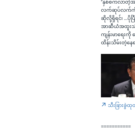
“နှစ်စကလာတဲ့အခ
လက်ဆုပ်လက်ကိုင
ဆိုလို့ရှိရင်၊ .
အာဆီယံအထူးသံဟာ
ကျန်းမာရေးကို 
ထိန်းသိမ်းတဲ့နေရ
သီးခြားခွဲထု
===========