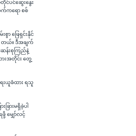
တိုင်ပင်ဆွေးနွေး
းဘက်ကရော စစ်
ာ ဖြေရှင်းနိုင်
ပါ တယ်။ ဒီအချက်
ဆန်းစုကြည်နဲ့
းအတိုင်း တွေ့
အရေးယူခံထား ရသူ
ခြားမရှိခဲ့ပါ
 မျှော်လင့်