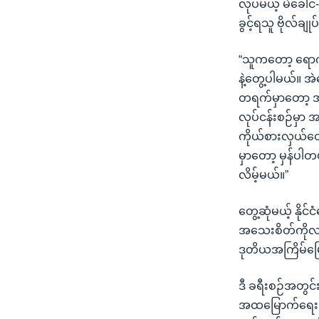
လုပ်မယ့် မဲခေါင
ခွင့်ရသူ ဗိုလ်ခ
“သူကတော့ ရောက်ပြ
နဲ့တွေ့ပါမယ်။ အဲ
တရက်မှာတော့ အာဆ
လုပ်ငန်းစဉ်မှာ အ
ကိုယ်စားလှယ်တွေန
မှာတော့ မှန်ပါတယ
လိမ့်မယ်။”
တွေ့ဆုံမယ့် နို
အသေးစိတ်ကိုလည်
ဒုတိယအကြိမ်မြ
ဒီ ခရီးစဉ်အတွ
အထမြောက်ရေး ဆော