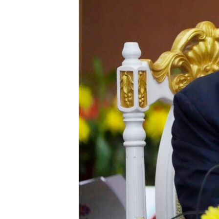
သုတပဒေသာ အင်္ဂလိပ်စာ
အ
ညွန်း
စာမျက်နှာ
သို့
ကျော်
ကြည့်
ရန်
ရှာဖွေ
ရန်
နေရာ
သို့
ကျော်
ရန်