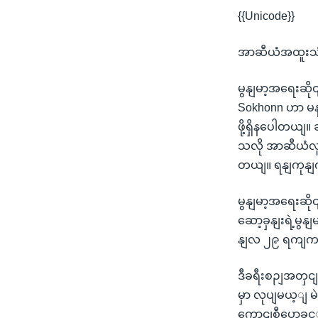
{{Unicode}}
အာဆီယံအထူးသံ ခ
မွနျမာ့အရေးဆို
Sokhonn ဟာ မန
ဖို့ရှိနပေါတယျ
သလို အာဆီယံလူ
တယျ။ ရနျကုနျက
မွနျမာ့အရေးဆို
ဆော့ခှနျးရဲ့မ
နျလ ၂၉ ရကျကနေ 
ဒီခရီးစဉျအတှငျး 
မှာ လုပျမယ့ျ မ
ကောငျစီပွောခှ