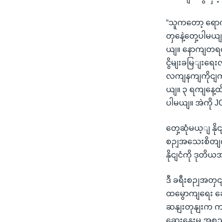
“သူကတော့ ရောကျပ
တှနေဲ့တှေ့ပါမယျ
ယျ။ နောကျတရကျ
ငွိမျးခမြျးရေးလ
လကျနကျကိုငျကိုယ
ယျ။ ၃ ရကျနေ့ထိန
ပါမယျ။ အဲကို J
တှေ့ဆုံမယ့ျ နိ
စဉျအသေးစိတျကိ
နိုငျငံကို ဒုတ
ဒီ ခရီးစဉျအတှ
ထမွောကျရေး ဆောင
ဆနျးတုနျးက ကငြ
ဆှေးနှေးမှု အ