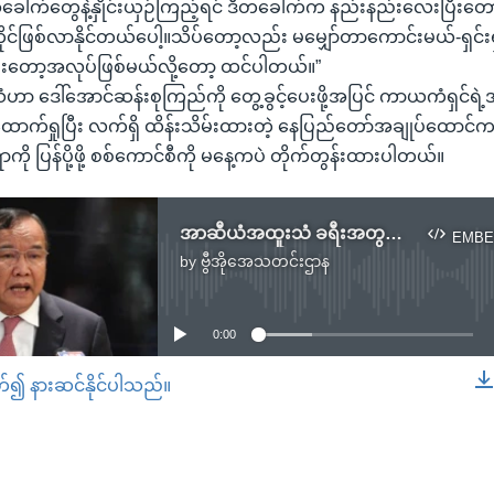
ေါက်တွေနဲ့နှိုင်းယှဉ်ကြည့်ရင် ဒီတခေါက်က နည်းနည်းလေးပြီးတ
်ဖြစ်လာနိုင်တယ်ပေါ့။သိပ်တော့လည်း မမျှော်တာကောင်းမယ်-ရှင်း
..ပိုပြီးတော့အလုပ်ဖြစ်မယ်လို့တော့ ထင်ပါတယ်။”
 ဒေါ်အောင်ဆန်းစုကြည်ကို တွေ့ခွင့်ပေးဖို့အပြင် ကာယကံရှင်ရဲ
ထောက်ရှုပြီး လက်ရှိ ထိန်းသိမ်းထားတဲ့ နေပြည်တော်အချုပ်ထောင်
ာကို ပြန်ပို့ဖို့ စစ်ကောင်စီကို မနေ့ကပဲ တိုက်တွန်းထားပါတယ်။
အာဆီယံအထူးသံ ခရီးအတွင်း တိုင်းရင်းသားလက်နက်ကိုင်အဖွဲ့တချို့တွေ့ဖို့ရှိ.mp3
EMBE
by
ဗွီအိုအေသတင်းဌာန
No media source currently available
0:00
တ်၍ နားဆင်နိုင်ပါသည်။
EMBED