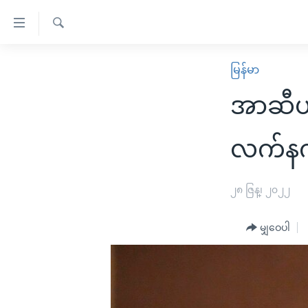
သုံး
ရ
ရှာဖွေ
လွယ်ကူ
မူလစာမျက်နှာ
မြန်မာ
ရ
စေ
မြန်မာ
လာ
အာဆီယံ
သည့်
ဒ်
ကမ္ဘာ့သတင်းများ
Link
ဗွီဒီယို
နိုင်ငံတကာ
လက်နက်ကိ
များ
သတင်းလွတ်လပ်ခွင့်
အမေရိကန်
ပင်မ
ရပ်ဝန်းတခု လမ်းတခု အလွန်
တရုတ်
၂၈ ဇြန္၊ ၂၀၂၂
အကြောင်းအရာ
အင်္ဂလိပ်စာလေ့လာမယ်
အစ္စရေး-ပါလက်စတိုင်း
သို့
မျှဝေပါ
အပတ်စဉ်ကဏ္ဍများ
အမေရိကန်သုံးအီဒီယံ
ကျော်
ကြည့်
ရေဒီယိုနှင့်ရုပ်သံ အချက်အလက်များ
မကြေးမုံရဲ့ အင်္ဂလိပ်စာ
ရေဒီယို
ရန်
ရေဒီယို/တီဗွီအစီအစဉ်
ရုပ်ရှင်ထဲက အင်္ဂလိပ်စာ
တီဗွီ
ပင်မ