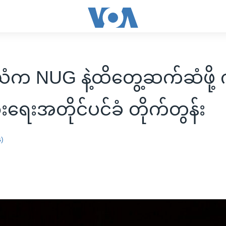
က NUG နဲ့ထိတွေ့ဆက်ဆံဖို့ 
ခြားရေးအတိုင်ပင်ခံ တိုက်တွန်း
န)