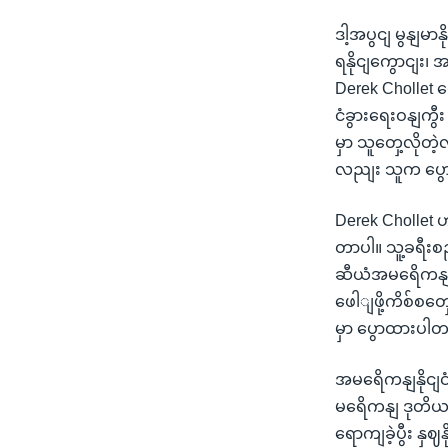
ဒါ့အပွငျ မွနျမ
ရနိုငျကွောငျး၊
Derek Chollet 
ငံခွားရေးဝနျကွ
မှာ သူတှေ့လိုတဲ
လညျး သူက ပွ
Derek Chollet ဟာ
တာပါ။ သူ့ခရီးစဉ
ဆီယံအမရေိကန
ဖေါျဖို့ကိစ်စတ
မှာ ပွောထားပါ
အမရေိကနျနိုငျ
မရေိကနျ ဒုတိယနိ
ရောကျခဲ့ပွီး န