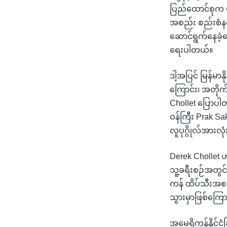
ပြည်ထောင်စုက ပု
အစည်း စည်းစံနစ်
ဆောင်ရွက်နေခဲ့က
ရေးပါတယ်။
ဒါ့အပြင် မြန်မာ
ကြောင်း၊ အတိုက
Chollet ပြောပါတ
ဝန်ကြီး Prak Sa
လူပုဂ္ဂိုလ်အားလ
Derek Chollet ဟာ
သူ့ခရီးစဉ်အတွင်
ကန် ထိပ်သီးအစ
သွားမှာဖြစ်ကြေ
အမေရိကန်နိုင်င