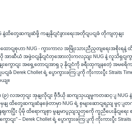
့ထိတှေ့ဆကျဆံဖို့ ကနျနိုငျငံခွားရေးအတိုငျပငျခံ တိုကျတှနျး
ောငျစုဟာ NUG - ကွားကာလ အမြိုးသားညီညှတျရေးအစိုးရနဲ့ ထိတ
ု အာဆီယံ အဖှဲ့ဝငျနိုငျငံတှအေားလုံးကလညျး NUG နဲ့ လူသိရှငျ
ှနျးကွောငျး အရှေ့တောငျအာရှ ၃ နိုငျငံကို ခရီးထှကျနတေဲ့ အမရေိကန
ျပငျခံ Derek Chollet ရဲ့ ပွောကွားခကြျကို ကိုးကားပွီး Straits T
တယျ။
) လ၊ (၉) လအတှငျး အှနျလိုငျး ဗှီဒီယို ဆကျသှယျမှုကတဆင့ျ NUG န
မှနျ ထိတှေ့ဆကျဆံနခေဲ့တာမှာ NUG ရဲ့ စှမျးဆောငျရညျ မွင့ျတက
ကပြွီး ပိုမို ထိရောကျစှာ မွနျမာပွညျသူတှကေို ကူညီပေးနိုငျရေး
ွောငျး” – Derek Chollet ရဲ့ ပွောကွားခကြျကို ကိုးကားပွီး Stra