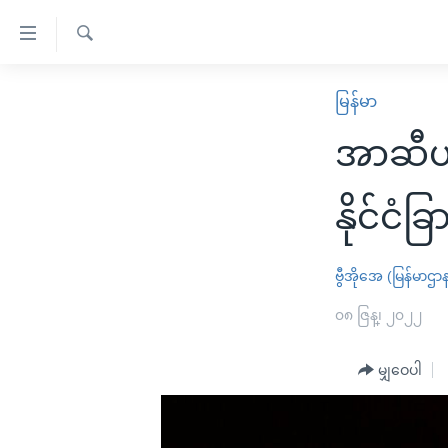
သုံး
ရ
ရှာဖွေ
လွယ်ကူ
မူလစာမျက်နှာ
မြန်မာ
ရ
စေ
မြန်မာ
လာ
အာဆီယံ
သည့်
ဒ်
ကမ္ဘာ့သတင်းများ
Link
ဗွီဒီယို
နိုင်ငံတကာ
နိုင်ငံ
များ
သတင်းလွတ်လပ်ခွင့်
အမေရိကန်
ပင်မ
ရပ်ဝန်းတခု လမ်းတခု အလွန်
တရုတ်
ဗွီအိုအေ (မြန်မာဌာ
အကြောင်းအရာ
အင်္ဂလိပ်စာလေ့လာမယ်
အစ္စရေး-ပါလက်စတိုင်း
၀၈ ဇြန္၊ ၂၀၂၂
သို့
အပတ်စဉ်ကဏ္ဍများ
အမေရိကန်သုံးအီဒီယံ
ကျော်
မျှဝေပါ
ကြည့်
ရေဒီယိုနှင့်ရုပ်သံ အချက်အလက်များ
မကြေးမုံရဲ့ အင်္ဂလိပ်စာ
ရေဒီယို
ရန်
ရေဒီယို/တီဗွီအစီအစဉ်
ရုပ်ရှင်ထဲက အင်္ဂလိပ်စာ
တီဗွီ
ပင်မ