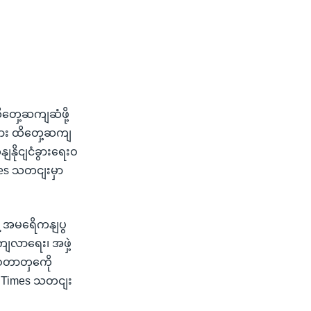
ှေ့ဆကျဆံဖို့
ကွား ထိတှေ့ဆကျ
ျနိုငျငံခွားရေးဝ
imes သတငျးမှာ
ဲ့ အမရေိကနျပွ
ျလာရေး၊ အဖှဲ့
 စတာတှကေို
its Times သတငျး