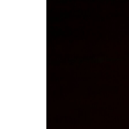
သုတပဒေသာ အင်္ဂလိပ်စာ
အ
ညွန်း
စာမျက်နှာ
သို့
ကျော်
ကြည့်
ရန်
ရှာဖွေ
ရန်
နေရာ
သို့
ကျော်
ရန်