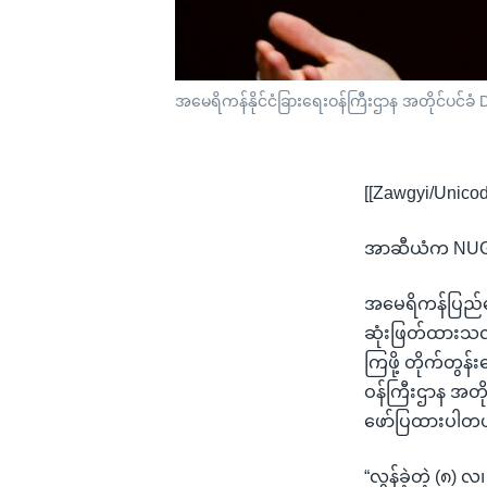
အမေရိကန်နိုင်ငံခြားရေးဝန်ကြီးဌာန အတိုင်ပင်ခံ 
[[Zawgyi/Unicod
အာဆီယံက NUG နဲ့
အမေရိကန်ပြည်ထ
ဆုံးဖြတ်ထားသလိ
ကြဖို့ တိုက်တွန်
ဝန်ကြီးဌာန အတို
ဖော်ပြထားပါတ
“လွန်ခဲ့တဲ့ (၈)