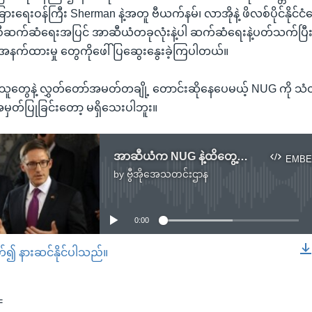
ခြားရေးဝန်ကြီး Sherman နဲ့အတူ ဗီယက်နမ်၊ လာအိုနဲ့ ဖိလစ်ပိုင်နိုင်င
ံခြင်းစီဆက်ဆံရေးအပြင် အာဆီယံတခုလုံးနဲ့ပါ ဆက်ဆံရေးနဲ့ပတ်သက်ပြ
နက်ထားမှု တွေကိုဖေါ်ပြဆွေးနွေးခဲ့ကြပါတယ်။
းသူတွေနဲ့ လွှတ်တော်အမတ်တချို့ တောင်းဆိုနေပေမယ့် NUG ကို 
ှတ်ပြုခြင်းတော့ မရှိသေးပါဘူး။
အာဆီယံက NUG နဲ့ထိတွေ့ဆက်ဆံဖို့ ကန်နိုင်ငံခြားရေးအတိုင်ပင်ခံ တိုက်တွန်း
EMBE
by
ဗွီအိုအေသတင်းဌာန
No media source currently available
0:00
တ်၍ နားဆင်နိုင်ပါသည်။
EMBED
=