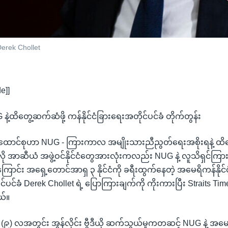
Derek Chollet
e]]
ထိတွေ့ဆက်ဆံဖို့ ကန်နိုင်ငံခြားရေးအတိုင်ပင်ခံ တိုက်တွန်း
ောင်စုဟာ NUG - ကြားကာလ အမျိုးသားညီညွတ်ရေးအစိုးရနဲ့ ထိတွ
ု အာဆီယံ အဖွဲ့ဝင်နိုင်ငံတွေအားလုံးကလည်း NUG နဲ့ လူသိရှင်ကြ
းကြောင်း အရှေ့တောင်အာရှ ၃ နိုင်ငံကို ခရီးထွက်နေတဲ့ အမေရိကန်နိုင်
င်ပင်ခံ Derek Chollet ရဲ့ ပြောကြားချက်ကို ကိုးကားပြီး Straits T
ယ်။
 လ၊ (၉) လအတွင်း အွန်လိုင်း ဗွီဒီယို ဆက်သွယ်မှုကတဆင့် NUG နဲ့ အမ