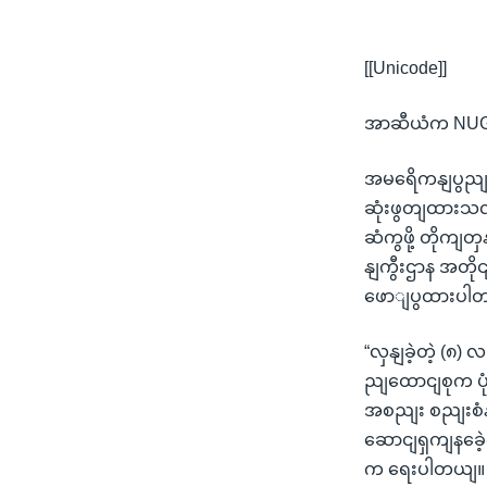
[[Unicode]]
အာဆီယံက NUG နဲ
အမရေိကနျပွညျထ
ဆုံးဖွတျထားသလိ
ဆံကွဖို့ တိုကျတ
နျကွီးဌာန အတိုင
ဖောျပွထားပါ
“လှနျခဲ့တဲ့ (၈
ညျထောငျစုက ပုံ
အစညျး စညျးစံနဈ
ဆောငျရှကျနခေဲ့က
က ရေးပါတယျ။