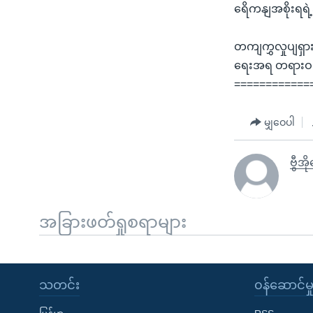
ရေိကနျအစိုးရရ
တကျကွှလှုပျရှ
ရေးအရ တရားဝငျ
============
မျှဝေပါ
ဗွီအ
အခြားဖတ်ရှုစရာများ
သတင်း
၀န်ဆောင်မှ