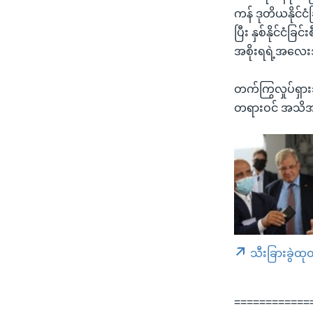
ကန် ဒုတိယနိုင်ငံ
ပြီး နှစ်နိုင်င
အစိုးရရဲ့အလေးအ
တက်ကြွလှုပ်ရှာ
တရားဝင် အသိအမ
သီးခြားခွဲထု
============