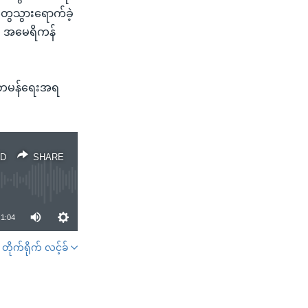
ံတွေသွားရောက်ခဲ့
ီး အမေရိကန်
သံတမန်ရေးအရ
D
SHARE
1:04
တိုက်ရိုက် လင့်ခ်
SHARE