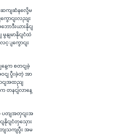
့ ဆကျဆံနလေို့မ
အပျကွောငျးလညျး
်ဘောဒီးယားနိုငျ
ွနျမာနိုငျငံထဲ
ောျလင့ျကွောငျး
ရကျနေ့က စတငျခဲ့
ျ ပွီးခဲ့တဲ့ အာ
ောငျအထညျ
ဌာနက တနငျ်လာနေ့
တ်တ ပတျအတှငျးအ
ျနိုငျငံတှသှေား
ဲ့ပတျသကျပွီး အမ