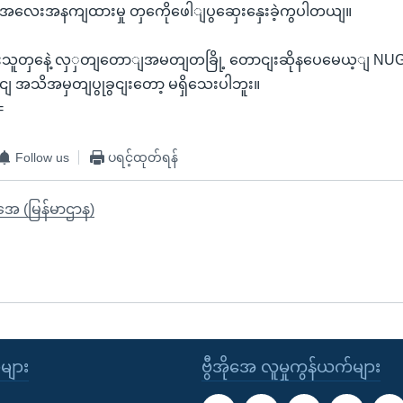
ဲ့အလေးအနကျထားမှု တှကေိုဖေါျပွဆှေးနှေးခဲ့ကွပါတယျ။
ားသူတှနေဲ့ လှှတျတောျအမတျတခြို့ တောငျးဆိုနပေမေယ့ျ NUG
 အသိအမှတျပွုခွငျးတော့ မရှိသေးပါဘူး။
=
Follow us
ပရင့်ထုတ်ရန်
ိုအေ (မြန်မာဌာန)
ုများ
ဗွီအိုအေ လူမှုကွန်ယက်များ