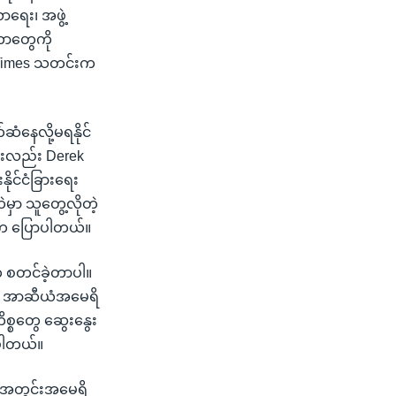
ာရေး၊ အဖွဲ့
စတာတွေကို
ts Times သတင်းက
ံနေလို့မရနိုင်
င်းလည်း Derek
ိုင်ငံခြားရေး
မှာ သူတွေ့လိုတဲ့
 သူက ပြောပါတယ်။
ေ့က စတင်ခဲ့တာပါ။
့တဲ့ အာဆီယံအမေရိ
္စတွေ ဆွေးနွေး
းပါတယ်။
တ်အတွင်းအမေရိ