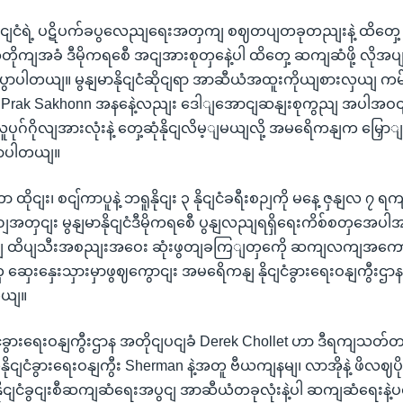
ာနိုငျငံရဲ့ ပဋိပက်ခပွလေညျရေးအတှကျ စဈတပျတခုတညျးနဲ့ ထိတှေ
 အတိုကျအခံ ဒီမိုကရစေီ အငျအားစုတှနေဲ့ပါ ထိတှေ့ ဆကျဆံဖို့ လို
ပွောပါတယျ။ မွနျမာနိုငျငံဆိုငျရာ အာဆီယံအထူးကိုယျစားလှယျ ကမ
ီး Prak Sakhonn အနနေဲ့လညျး ဒေါျအောငျဆနျးစုကွညျ အပါအဝငျ မ
့လူပုဂ်ဂိုလျအားလုံးနဲ့ တှေ့ဆုံနိုငျလိမ့ျမယျလို့ အမရေိကနျက မြှ
ောပါတယျ။
 ထိုငျး၊ စငျ်ကာပူနဲ့ ဘရူနိုငျး ၃ နိုငျငံခရီးစဉျကို မနေ့ ဇှနျလ ၇ 
ျအတှငျး မွနျမာနိုငျငံဒီမိုကရစေီ ပွနျလညျရရှိရေးကိစ်စတှအေပါအဝင
ျ ထိပျသီးအစညျးအဝေး ဆုံးဖွတျခကြျတှကေို ဆကျလကျအက
ှေ ဆှေးနှေးသှားမှာဖွဈကွောငျး အမရေိကနျ နိုငျငံခွားရေးဝနျကွီး
တယျ။
ငံခွားရေးဝနျကွီးဌာန အတိုငျပငျခံ Derek Chollet ဟာ ဒီရကျသ
ုငျငံခွားရေးဝနျကွီး Sherman နဲ့အတူ ဗီယကျနမျ၊ လာအိုနဲ့ ဖိလဈပိုင
ှဈနိုငျငံခွငျးစီဆကျဆံရေးအပွငျ အာဆီယံတခုလုံးနဲ့ပါ ဆကျဆံရေးန