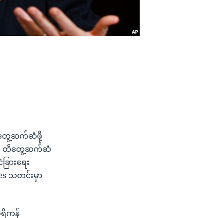
ေ့ဆက်ဆံဖို့
ား ထိတွေ့ဆက်ဆံ
ငံခြားရေး
imes သတင်းမှာ
ေရိကန်