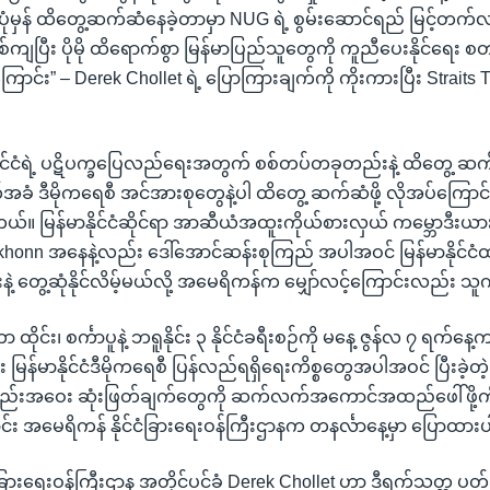
ံမှန် ထိတွေ့ဆက်ဆံနေခဲ့တာမှာ NUG ရဲ့ စွမ်းဆောင်ရည် မြင့်တက်လ
ကျပြီး ပိုမို ထိရောက်စွာ မြန်မာပြည်သူတွေကို ကူညီပေးနိုင်ရေး 
ြောင်း” – Derek Chollet ရဲ့ ပြောကြားချက်ကို ကိုးကားပြီး Strai
နိုင်ငံရဲ့ ပဋိပက္ခပြေလည်ရေးအတွက် စစ်တပ်တခုတည်းနဲ့ ထိတွေ့ ဆက်ဆ
်အခံ ဒီမိုကရေစီ အင်အားစုတွေနဲ့ပါ ထိတွေ့ ဆက်ဆံဖို့ လိုအပ်ကြော
ယ်။ မြန်မာနိုင်ငံဆိုင်ရာ အာဆီယံအထူးကိုယ်စားလှယ် ကမ္ဘောဒီးယားန
khonn အနေနဲ့လည်း ဒေါ်အောင်ဆန်းစုကြည် အပါအဝင် မြန်မာနိုင်ငံထဲ
ုံးနဲ့ တွေ့ဆုံနိုင်လိမ့်မယ်လို့ အမေရိကန်က မျှော်လင့်ကြောင်းလည်း
 ထိုင်း၊ စင်္ကာပူနဲ့ ဘရူနိုင်း ၃ နိုင်ငံခရီးစဉ်ကို မနေ့ ဇွန်လ ၇ ရက်န
း မြန်မာနိုင်ငံဒီမိုကရေစီ ပြန်လည်ရရှိရေးကိစ္စတွေအပါအဝင် ပြီးခဲ
ည်းအဝေး ဆုံးဖြတ်ချက်တွေကို ဆက်လက်အကောင်အထည်ဖေါ်ဖို့ကိစ
ာင်း အမေရိကန် နိုင်ငံခြားရေးဝန်ကြီးဌာနက တနင်္လာနေ့မှာ ပြောထာ
ံခြားရေးဝန်ကြီးဌာန အတိုင်ပင်ခံ Derek Chollet ဟာ ဒီရက်သတ္တ ပ