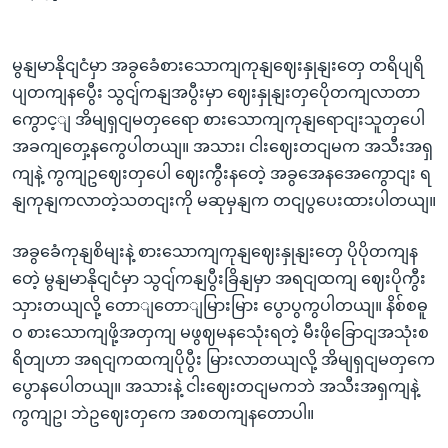
မွနျမာနိုငျငံမှာ အခွခေံစားသောကျကုနျဈေးနှုနျးတှေ တရိပျရိ
ပျတကျနပွေီး သွငျ်ကနျအပွီးမှာ ဈေးနှုနျးတှပေိုတကျလာတာ
ကွောင့ျ အိမျရှငျမတှရေော စားသောကျကုနျရောငျးသူတှပေါ
အခကျတှေ့နကွေပါတယျ။ အသား၊ ငါးဈေးတငျမက အသီးအရှ
ကျနဲ့ ကွကျဥဈေးတှပေါ ဈေးကွီးနတေဲ့ အခွအေနအေကွောငျး ရ
နျကုနျကလာတဲ့သတငျးကို မဆုမှနျက တငျပွပေးထားပါတယျ။
အခွခေံကုနျစိမျးနဲ့ စားသောကျကုနျဈေးနှုနျးတှေ ပိုပိုတကျန
တေဲ့ မွနျမာနိုငျငံမှာ သွငျ်ကနျပွီးခြိနျမှာ အရငျထကျ ဈေးပိုကွီး
သှားတယျလို့ တောျတောျမြားမြား ပွောပွကွပါတယျ။ နိစ်စဓူ
ဝ စားသောကျဖို့အတှကျ မဖွဈမနသေုံးရတဲ့ မီးဖိုခြောငျအသုံးစ
ရိတျဟာ အရငျကထကျပိုပွီး မြားလာတယျလို့ အိမျရှငျမတှကေ
ပွောနပေါတယျ။ အသားနဲ့ ငါးဈေးတငျမကဘဲ အသီးအရှကျနဲ့
ကွကျဥ၊ ဘဲဥဈေးတှကေ အစတကျနတောပါ။