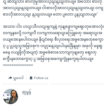
ငျ ဆိတျသား စားလိုမှုအားလညျးနညျးတယျ။ အမဲသား စားလို
အားလညျးနညျးတယျ။ ငါးစားလိုအားလညျးနညျးတယျ၊ ဝကျ
စားလိုအားလညျး နညျးတယျ။ တောျတောျနညျးတယျ။"
အသား၊ ငါး၊ ဟငျးသီးဟငျးရှကျနဲ့ ကုနျခွောကျဈေးတှအေားလုံး
တကျနလေို့ လကျလီ လကျကားရောငျးခသြူတှေ အရောငျးအ
ဝယျအေးနပေါတယျ။ နိုငျငံရေး စီးပှားရေးအခွအေနတှေကွေော
င့ျ ပွညျသူအမြားစုက ဝငျငှနေညျးပါးနခြေိနျမှာ အခုလို မဖွဈ
မနေ ဝယျဖို့လိုအပျတဲ့ အခွခေံစားသောကျကုနျတှေ ဈေးတှ
ကွေီးနတောကွောင့ျ အမြားစုအခကျကွုံနကွေရပါတယျ။
==============
မျှဝေပါ
Follow us
ဆုမွန်