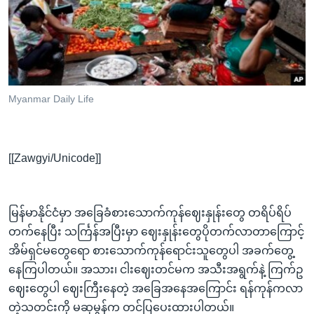
အ
သုတပဒေသာ အင်္ဂလိပ်စာ
ညွန်း
Learning English
စာမျက်နှာ
သို့
ဗွီအိုအေ လူမှုကွန်ယက်များ
ကျော်
ကြည့်
Myanmar Daily Life
ရန်
ဘာသာစကားများ
ရှာဖွေ
ရန်
[[Zawgyi/Unicode]]
နေရာ
သို့
ကျော်
မြန်မာနိုင်ငံမှာ အခြေခံစားသောက်ကုန်ဈေးနှုန်းတွေ တရိပ်ရိပ်
ရန်
တက်နေပြီး သင်္ကြန်အပြီးမှာ ဈေးနှုန်းတွေပိုတက်လာတာကြောင့်
အိမ်ရှင်မတွေရော စားသောက်ကုန်ရောင်းသူတွေပါ အခက်တွေ့
နေကြပါတယ်။ အသား၊ ငါးဈေးတင်မက အသီးအရွက်နဲ့ ကြက်ဥ
ဈေးတွေပါ ဈေးကြီးနေတဲ့ အခြေအနေအကြောင်း ရန်ကုန်ကလာ
တဲ့သတင်းကို မဆုမွန်က တင်ပြပေးထားပါတယ်။