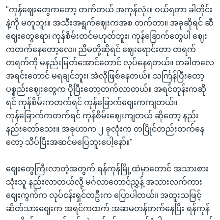
"ကုန်ဈေးတွေကတော့ တက်တယ် အကုန်လုံး။ ဝယ်ရတာ ခါတိုင်း
နဲ့ကို မတူဘူး။ အသီးအရွက်ဈေးကအစ တက်တာ။ အခုဆိုရင် ဆီ
ဈေးတွေရော၊ ကုန်စိမ်းတင်မဟုတ်ဘူး၊ ကုန်ခြောက်တွေပါ ဈေး
ကတက်နေတော့လေ။ ညီမတို့ဆိုရင် ဈေးရောင်းတာ တရက်
တရက်ကို မနည်းမြတ်အောင်တောင် လုပ်နေရတယ်။ တခါတလေ
အရင်းတောင် မရချင်ဘူး၊ အဲလိုဖြစ်နေတယ်။ သင်္ကြန်ပြီးတော့
ပစ္စည်းဈေးတွေက ပိုပြီးတော့တက်လာတယ်။ အရင်တုန်းကဆို
ရင် ကုန်စိမ်းကတက်ရင် ကုန်ခြောက်ဈေးကကျတယ်။
ကုန်ခြောက်ကတက်ရင် ကုန်စိမ်းဈေးကျတယ် ဆိုတော့ နည်း
နည်းတော်သေး။ အခုဟာက ၂ ခုလုံးက တပြိုင်တည်းတက်နေ
တော့ သိပ်ပြီးအဆင်မပြေဘူးပေါ့နော်။"
ဈေးတွေကြီးလာတဲ့အတွက် ရန်ကုန်မြို့ထဲမှာတောင် အသားစား
သုံးသူ နည်းလာတယ်လို့ မင်္ဂလာတောင်ညွှန့် အသားလက်ကား
ဈေးကွက်က လုပ်ငန်းရှင်တဦးက ပြောပါတယ်။ အထူးသဖြင့်
ဆိတ်သားဈေးက အရင်ကထက် အဆမတန်တက်နေပြီး ရန်ကုန်