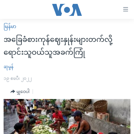
သုံး
ရ
လွယ်ကူ
မြန်မာ
မူလစာမျက်နှာ
စေ
အခြေခံစားကုန်ဈေးနှုန်းများတက်လို့
မြန်မာ
သည့်
ရောင်းသူဝယ်သူအခက်ကြုံ
ကမ္ဘာ့သတင်းများ
Link
ဗွီဒီယို
နိုင်ငံတကာ
ဆုမွန်
များ
သတင်းလွတ်လပ်ခွင့်
အမေရိကန်
၁၉ ဧၿပီ၊ ၂၀၂၂
ပင်မ
ရပ်ဝန်းတခု လမ်းတခု အလွန်
တရုတ်
အကြောင်းအရာ
မျှဝေပါ
သို့
အင်္ဂလိပ်စာလေ့လာမယ်
အစ္စရေး-ပါလက်စတိုင်း
ကျော်
အပတ်စဉ်ကဏ္ဍများ
အမေရိကန်သုံးအီဒီယံ
ကြည့်
ရေဒီယိုနှင့်ရုပ်သံ အချက်အလက်များ
မကြေးမုံရဲ့ အင်္ဂလိပ်စာ
ရေဒီယို
ရန်
ပင်မ
ရေဒီယို/တီဗွီအစီအစဉ်
ရုပ်ရှင်ထဲက အင်္ဂလိပ်စာ
တီဗွီ