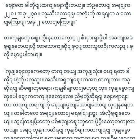
"ဈေးတှေ ခါတိုငျးထကျဈေးကွီးတယျ။ ဘဲဥတောငျ အရငျက
၂၂၀ ၊ အခု ၂၇၀ ။ ဘူးသီးတောငျမှ တလုံးကို အရငျက ၁ ထော
ငျကြောျ၊ အခု ၂ ထောငျကြောျ။"
စားကုနျတှေ ဈေးကွီးနတောကွောင့ျ စီးပှားရှာဖို့ပါ အခကျအခဲ
ဖွဈနတေယျလို့ စားသောကျဆိုငျဖှင့ျထားသူတဦးကလညျး ခု
လို ပွောပွပါတယျ။
"ကုနျဈေးတှကေတော့ တကျတယျ အကုနျလုံး။ ဝယျရတာ ခါ
တိုငျးနဲ့ကို မတူဘူး။ အသီးအရှကျဈေးကအစ တကျတာ။ အခု
ဆိုရငျ ဆီဈေးတှရေော၊ ကုနျစိမျးတငျမဟုတျဘူး၊ ကုနျခွောကျ
တှပေါ ဈေးကတကျနတေော့လေ။ ညီမတို့ဆိုရငျ ဈေးရောငျး
တာ တရကျတရကျကို မနညျးမွတျအောငျတောငျ လုပျနရေတ
ယျ။ တခါတလေ အရငျးတောငျ မရခငြျဘူး၊ အဲလိုဖွဈနတေ
ယျ။ သွငျ်ကနျပွီးတော့ ပစ်စညျးဈေးတှကေ ပိုပွီးတော့တကျလာ
တယျ။ အရငျတုနျးကဆိုရငျ ကုနျစိမျးကတကျရငျ ကုနျခွော
ကျဈေးကကတြယျ။ ကုနျခွောကျကတကျရငျ ကုနျစိမျးဈေးက