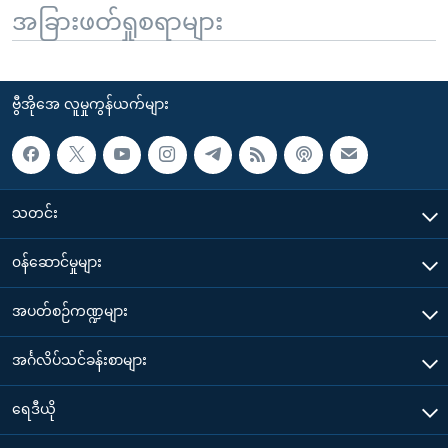
အခြားဖတ်ရှုစရာများ
ဗွီအိုအေ လူမှုကွန်ယက်များ
သတင်း
၀န်ဆောင်မှုများ
အပတ်စဉ်ကဏ္ဍများ
အင်္ဂလိပ်သင်ခန်းစာများ
ရေဒီယို