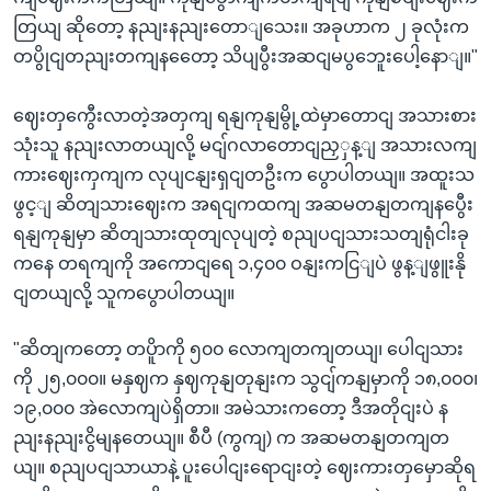
တြယျ ဆိုတော့ နညျးနညျးတောျသေး။ အခုဟာက ၂ ခုလုံးက
တပွိုငျတညျးတကျနတေော့ သိပျပွီးအဆငျမပွဘေူးပေါ့နောျ။"
ဈေးတှကွေီးလာတဲ့အတှကျ ရနျကုနျမွို့ထဲမှာတောငျ အသားစား
သုံးသူ နညျးလာတယျလို့ မငျ်ဂလာတောငျညှှန့ျ အသားလကျ
ကားဈေးကှကျက လုပျငနျးရှငျတဦးက ပွောပါတယျ။ အထူးသ
ဖွင့ျ ဆိတျသားဈေးက အရငျကထကျ အဆမတနျတကျနပွေီး
ရနျကုနျမှာ ဆိတျသားထုတျလုပျတဲ့ စညျပငျသားသတျရုံငါးခု
ကနေ တရကျကို အကောငျရေ ၁,၄၀၀ ဝနျးကငြျပဲ ဖွန့ျဖွူးနို
ငျတယျလို့ သူကပွောပါတယျ။
"ဆိတျကတော့ တပိူာကို ၅၀၀ လောကျတကျတယျ၊ ပေါငျသား
ကို ၂၅,၀၀၀။ မနှဈက နှဈကုနျတုနျးက သွငျ်ကနျမှာကို ၁၈,၀၀၀၊
၁၉,၀၀၀ အဲလောကျပဲရှိတာ။ အမဲသားကတော့ ဒီအတိုငျးပဲ န
ညျးနညျးငွိမျနတေယျ။ စီပီ (ကွကျ) က အဆမတနျတကျတ
ယျ။ စညျပငျသာယာနဲ့ ပူးပေါငျးရောငျးတဲ့ ဈေးကားတှမှောဆိုရ