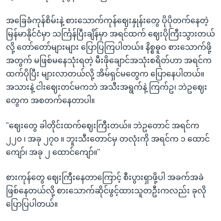
အခြေခံကုန်စိမ်းနဲ့ စားသောက်ကုန်ဈေးနှုန်းတွေ ပိုပိုတက်နေတဲ့
မြန်မာနိုင်ငံမှာ သင်္ကြန်ပြီးချိန်မှာ အရင်ထက် ဈေးပိုကြီးသွားတယ်
လို့ တော်တော်များများ ပြောပြကြပါတယ်။ နိစ္စဓူဝ စားသောက်ဖို့
အတွက် မဖြစ်မနေသုံးရတဲ့ မီးဖိုချောင်အသုံးစရိတ်ဟာ အရင်က
ထက်ပိုပြီး များလာတယ်လို့ အိမ်ရှင်မတွေက ပြောနေပါတယ်။
အသားနဲ့ ငါးဈေးတင်မကဘဲ အသီးအရွက်နဲ့ ကြက်ဥ၊ ဘဲဥဈေး
တွေက အစတက်နေတာပါ။
"ဈေးတွေ ခါတိုင်းထက်ဈေးကြီးတယ်။ ဘဲဥတောင် အရင်က
၂၂၀ ၊ အခု ၂၇၀ ။ ဘူးသီးတောင်မှ တလုံးကို အရင်က ၁ ထောင်
ကျော်၊ အခု ၂ ထောင်ကျော်။"
စားကုန်တွေ ဈေးကြီးနေတာကြောင့် စီးပွားရှာဖို့ပါ အခက်အခဲ
ဖြစ်နေတယ်လို့ စားသောက်ဆိုင်ဖွင့်ထားသူတဦးကလည်း ခုလို
ပြောပြပါတယ်။