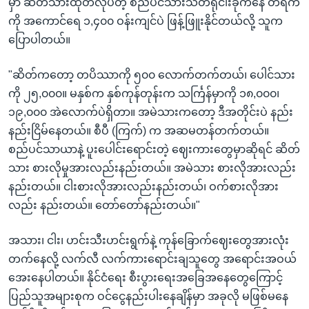
မှာ ဆိတ်သားထုတ်လုပ်တဲ့ စည်ပင်သားသတ်ရုံငါးခုကနေ တရက်
ကို အကောင်ရေ ၁,၄၀၀ ဝန်းကျင်ပဲ ဖြန့်ဖြူးနိုင်တယ်လို့ သူက
ပြောပါတယ်။
"ဆိတ်ကတော့ တပိဿာကို ၅၀၀ လောက်တက်တယ်၊ ပေါင်သား
ကို ၂၅,၀၀၀။ မနှစ်က နှစ်ကုန်တုန်းက သင်္ကြန်မှာကို ၁၈,၀၀၀၊
၁၉,၀၀၀ အဲလောက်ပဲရှိတာ။ အမဲသားကတော့ ဒီအတိုင်းပဲ နည်း
နည်းငြိမ်နေတယ်။ စီပီ (ကြက်) က အဆမတန်တက်တယ်။
စည်ပင်သာယာနဲ့ ပူးပေါင်းရောင်းတဲ့ ဈေးကားတွေမှာဆိုရင် ဆိတ်
သား စားလိုမှုအားလည်းနည်းတယ်။ အမဲသား စားလိုအားလည်း
နည်းတယ်။ ငါးစားလိုအားလည်းနည်းတယ်၊ ဝက်စားလိုအား
လည်း နည်းတယ်။ တော်တော်နည်းတယ်။"
အသား၊ ငါး၊ ဟင်းသီးဟင်းရွက်နဲ့ ကုန်ခြောက်ဈေးတွေအားလုံး
တက်နေလို့ လက်လီ လက်ကားရောင်းချသူတွေ အရောင်းအဝယ်
အေးနေပါတယ်။ နိုင်ငံရေး စီးပွားရေးအခြေအနေတွေကြောင့်
ပြည်သူအများစုက ဝင်ငွေနည်းပါးနေချိန်မှာ အခုလို မဖြစ်မနေ