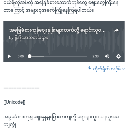
ဝယ်ဖို့လိုအပ်တဲ့ အခြေခံစားသောက်ကုန်တွေ ဈေးတွေကြီးနေ
တာကြောင့် အများစုအခက်ကြုံနေကြရပါတယ်။
အခြေခံစားကုန်ဈေးနှုန်းများတက်လို့ ရောင်းသူဝယ်သူအခက်ကြုံ
by
ဗွီအိုအေသတင်းဌာန
No media source currently available
0:00
2:38
တိုက်ရိုက် လင့်ခ်
==============
[[Unicode]]
အခွခေံစားကုနျဈေးနှုနျးမြားတကျလို့ ရောငျးသူဝယျသူအခ
ကျကွုံ