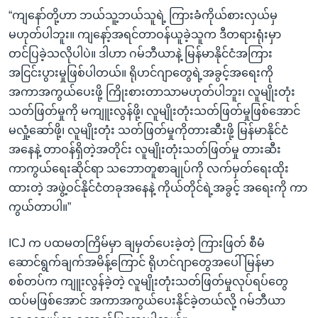
“ကျနော်တို့ဟာ ဘယ်သူ့ဘယ်သူရဲ့ ကြားခံကိုယ်စားလှယ်မှ
မဟုတ်ပါဘူး။ ကျနော့်အရင်တာဝန်ယူခဲ့သူက ဒီတရားရုံးမှာ
တင်ပြခဲ့သလိုပါပဲ။ ဒါဟာ ဂမ်ဘီယာနဲ့ မြန်မာနိုင်ငံအကြား
အငြင်းပွားမှုဖြစ်ပါတယ်။ ရိုဟင်ဂျာတွေရဲ့အခွင့်အရေးကို
အကာအကွယ်ပေးဖို့ ကြိုးစားတာသာမဟုတ်ပါဘူး၊ လူမျိုးတုံး
သတ်ဖြတ်မှုကို မကျူးလွန်ဖို့၊ လူမျိုးတုံးသတ်ဖြတ်မှုဖြစ်အောင်
မလှုံ့ဆော်ဖို့၊ လူမျိုးတုံး သတ်ဖြတ်မှုကိုတားဆီးဖို့ မြန်မာနိုင်ငံ
အနေနဲ့ တာဝန်ရှိတဲ့အတိုင်း လူမျိုးတုံးသတ်ဖြတ်မှု တားဆီး
ကာကွယ်ရေးဆိုင်ရာ သဘောတူစာချုပ်ကို လက်မှတ်ရေးထိုး
ထားတဲ့ အဖွဲ့ဝင်နိုင်ငံတခုအနေနဲ့ ကိုယ်တိုင်ရဲ့အခွင့် အရေးကို ကာ
ကွယ်တာပါ။”
ICJ က ပထမတကြိမ်မှာ ချမှတ်ပေးခဲ့တဲ့ ကြားဖြတ် စီမံ
ဆောင်ရွက်ချက်အမိန့်ကြောင် ရိုဟင်ဂျာတွေအပေါ် မြန်မာ
စစ်တပ်က ကျူးလွန်ခဲ့တဲ့ လူမျိုးတုံးသတ်ဖြတ်မှုလုပ်ရပ်တွေ
ထပ်မဖြစ်အောင် အကာအကွယ်ပေးနိုင်ခဲ့တယ်လို့ ဂမ်ဘီယာ