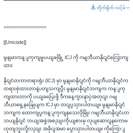
တိုက်ရိုက် လင့်ခ်
================
[[Unicode]]
မွနျမာကန့ျကှကျမှုပယျခဖြို့ ICJ ကို ဂမျဘီယာနိုငျငံလြှောကျ
ထား
နိုငျငံတကာတရားရုံး (ICJ) မှာ မွနျမာနိုငျငံကို ဂမျဘီယာနိုငျငံက
တရားစှဲထားတာနဲ့ပတျသကျပွီး မွနျမာနိုငျငံဘကျက ကန့ျကှ
ကျထားတာကို ပယျခပြေးဖို့ ဒီကနေ့ကွားနာပှဲအတှငျး ဂမျ
ဘီယာရှေ့နခြေုပျက ICJ မှာ တငျပွသှားပါတယျ။ မွနျမာနိုငျငံ
ဘကျက ထောကျပွကန့ျကှကျနသေလိုမြိုး ဂမျဘီယာနိုငျငံဟာ
ဘယျနိုငျငံ ဘယျအဖှဲ့အစညျးကိုယျစားမှ လုပျဆောငျနတောမ
ဟုတျဘူးလို့လညျး အခိုငျအမာ ပွောသှားပါတယျ။ ကိုကြောျ