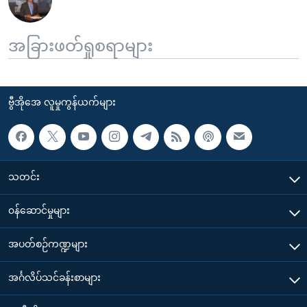
အခြားဖတ်ရှုစရာများ
ဗွီအိုအေ လူမှုကွန်ယက်များ
သတင်း
၀န်ဆောင်မှုများ
အပတ်စဉ်ကဏ္ဍများ
အင်္ဂလိပ်သင်ခန်းစာများ