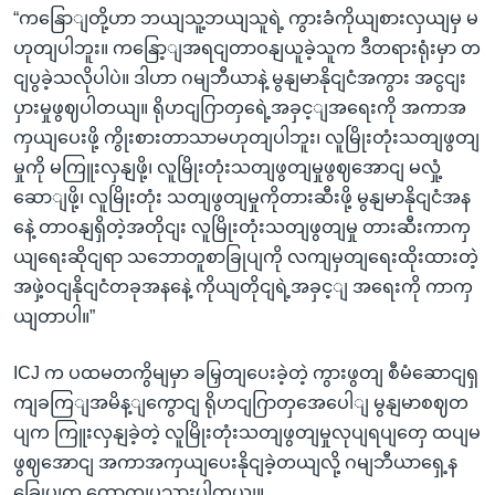
“ကနြောျတို့ဟာ ဘယျသူ့ဘယျသူရဲ့ ကွားခံကိုယျစားလှယျမှ မ
ဟုတျပါဘူး။ ကနြော့ျအရငျတာဝနျယူခဲ့သူက ဒီတရားရုံးမှာ တ
ငျပွခဲ့သလိုပါပဲ။ ဒါဟာ ဂမျဘီယာနဲ့ မွနျမာနိုငျငံအကွား အငွငျး
ပှားမှုဖွဈပါတယျ။ ရိုဟငျဂြာတှရေဲ့အခှင့ျအရေးကို အကာအ
ကှယျပေးဖို့ ကွိုးစားတာသာမဟုတျပါဘူး၊ လူမြိုးတုံးသတျဖွတျ
မှုကို မကြူးလှနျဖို့၊ လူမြိုးတုံးသတျဖွတျမှုဖွဈအောငျ မလှုံ့
ဆောျဖို့၊ လူမြိုးတုံး သတျဖွတျမှုကိုတားဆီးဖို့ မွနျမာနိုငျငံအန
နေဲ့ တာဝနျရှိတဲ့အတိုငျး လူမြိုးတုံးသတျဖွတျမှု တားဆီးကာကှ
ယျရေးဆိုငျရာ သဘောတူစာခြုပျကို လကျမှတျရေးထိုးထားတဲ့
အဖှဲ့ဝငျနိုငျငံတခုအနနေဲ့ ကိုယျတိုငျရဲ့အခှင့ျ အရေးကို ကာကှ
ယျတာပါ။”
ICJ က ပထမတကွိမျမှာ ခမြှတျပေးခဲ့တဲ့ ကွားဖွတျ စီမံဆောငျရှ
ကျခကြျအမိန့ျကွောငျ ရိုဟငျဂြာတှအေပေါျ မွနျမာစဈတ
ပျက ကြူးလှနျခဲ့တဲ့ လူမြိုးတုံးသတျဖွတျမှုလုပျရပျတှေ ထပျမ
ဖွဈအောငျ အကာအကှယျပေးနိုငျခဲ့တယျလို့ ဂမျဘီယာရှေ့န
ခြေုပျက ထောကျပွသှားပါတယျ။