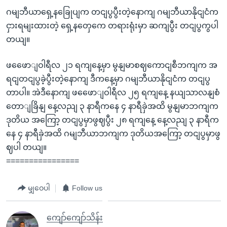
ဂမျဘီယာရှေ့နခြေုပျက တငျပွပွီးတဲ့နောကျ ဂမျဘီယာနိုငျငံက
ငှားရမျးထားတဲ့ ရှေ့နတှေကေ တရားရုံးမှာ ဆကျပွီး တငျပွကွပါ
တယျ။
ဖဖေောျဝါရီလ ၂၁ ရကျနေ့မှာ မွနျမာစဈကောငျစီဘကျက အ
ရငျတငျပွခဲ့ပွီးတဲ့နောကျ ဒီကနေ့မှာ ဂမျဘီယာနိုငျငံက တငျပွ
တာပါ။ အဲဒီနောကျ ဖဖေောျဝါရီလ ၂၅ ရကျနေ့ နယျသာလနျစံ
တောျခြိနျ နေ့လညျ ၃ နာရီကနေ ၄ နာရီခှဲအထိ မွနျမာဘကျက
ဒုတိယ အကြော့ တငျပွမှာဖွဈပွီး ၂၈ ရကျနေ့ နေ့လညျ ၃ နာရီက
နေ ၄ နာရီခှဲအထိ ဂမျဘီယာဘကျက ဒုတိယအကြော့ တငျပွမှာဖွ
ဈပါ တယျ။
================
မျှဝေပါ
Follow us
ကျော်ကျော်သိန်း