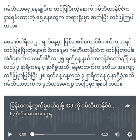
ဂမ်ဘီယာရှေ့နေချုပ်က တင်ပြပြီးတဲ့နောက် ဂမ်ဘီယာနိုင်ငံက
ငှားရမ်းထားတဲ့ ရှေ့နေတွေက တရားရုံးမှာ ဆက်ပြီး တင်ပြကြပါ
တယ်။
ဖေဖော်ဝါရီလ ၂၁ ရက်နေ့မှာ မြန်မာစစ်ကောင်စီဘက်က အရင်
တင်ပြခဲ့ပြီးတဲ့နောက် ဒီကနေ့မှာ ဂမ်ဘီယာနိုင်ငံက တင်ပြတာပါ။
အဲဒီနောက် ဖေဖော်ဝါရီလ ၂၅ ရက်နေ့ နယ်သာလန်စံတော်ချိန် နေ့
လည် ၃ နာရီကနေ ၄ နာရီခွဲအထိ မြန်မာဘက်က ဒုတိယ အကျော့
တင်ပြမှာဖြစ်ပြီး ၂၈ ရက်နေ့ နေ့လည် ၃ နာရီကနေ ၄ နာရီခွဲအထိ
ဂမ်ဘီယာဘက်က ဒုတိယအကျော့ တင်ပြမှာဖြစ်ပါ တယ်။
မြန်မာကန့်ကွက်မှုပယ်ချဖို့ ICJ ကို ဂမ်ဘီယာနိုင်ငံလျှောက်ထား
by
ဗွီအိုအေသတင်းဌာန
No media source currently available
0:00
4:13