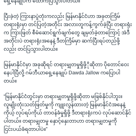
ရှေ့နေချုပ်က ထောက်ပြသွားပါတယ်။
ပြီးခဲ့တဲ့ ကြားနာပွဲတုံးကလည်း မြန်မာနိုင်ငံဟာ အခုတကြိမ်
တရားရုံးမှာ တင်ပြတဲ့အတိုင်း အလားတူကန့်ကွက်ခဲ့ပြီး တရားရုံး
က ကြားဖြတ် စီမံဆောင်ရွက်ချက်တွေ ချမှတ်ခဲ့တာကြောင့် အဲဒီ
အတိုင်းပဲ တရားရုံးအနေနဲ့ ဒီတကြိမ်မှာ ဆက်ပြီးရပ်တည်ဖို့
လည်း တင်ပြသွားပါတယ်။
မြန်မာနိုင်ငံမှာ အခုဆိုရင် တရားမျှတမှုရှိဖို့ိုဆိုတာ ပိုတောင်ဝေး
နေပါပြီလို့ ဂမ်ဘီယာရှေ့နေချုပ် Dawda Jallow ကပြောပါ
တယ်။
“မြန်မာနိုင်ငံတွင်းမှာ တရားမျှတမှုရှိဖို့ဆိုတာ မဖြစ်နိုင်ပါဘူး။
လူမျိုးတုံးသတ်ဖြတ်မှုကို ကျူးလွန်ထားတဲ့ မြန်မာနိုင်ငံအနေနဲ့
ကိုယ့် လုပ်ရပ်ကိုယ် တာဝန်ခံမှုရှိဖို့ ဒီတရားရုံးကပဲ လုပ်ဆောင်နိုင်
ပါတယ်။ တရားမျှတမှု နှောင့်နှေးတာဟာ တရားမျှတမှုကို
ငြင်းပယ်ခံရတာပါပဲ။”