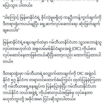
ပြောသွား ပါတယ်။
“ဒါကြောင့် မြန်မာနိုင်ငံရဲ့ ခိုင်လုံမှုမရှိတဲ့ ကနဦးကန့်ကွက်ချက်ကို
ဒီတရားရုံးကပယ်ချပြီး ရှေ့ဆက်လုပ်ဆောင်ရေး ဆုံးဖြတ်ချက်
ချပေးပါ။”
မြန်မာနိုင်ငံရဲ့ချေပချက်ထဲမှာ ဂမ်ဘီယာနိုင်ငံဟာ သူ့သဘောနဲ့သူ
လုပ်တာမဟုတ်ဘဲ အစ္စလမ်မစ်နိုင်ငံများအဖွဲ့ (OIC) ကိုယ်စား
လုပ်ဆောင်နေတာဖြစ်တယ်ဆိုပြီးတော့လည်း ထောက်ပြထားပါ
တယ်။
ဒီတရားရုံးမှာ ဂမ်ဘီယာရဲ့လျှောက်ထားချက်ကို OIC အဖွဲ့ဝင်
နိုင်ငံ ၅၇ နိုင်ငံက တရားဝင်ထောက်ခံကြောင်း ထုတ်ပြန်ခဲ့ကြတာ
ကို ဂမ်ဘီယာရှေ့နေချုပ်က ပြန်ပြောခဲ့ပြီး ဂမ်ဘီယာနိုင်ငံဟာ
ဘယ်နိုင်ငံ ဘယ်အဖွဲ့ရဲ့ ကိုယ်စားလှယ်အဖြစ်မှ လုပ်နေတာ
မဟုတ်ဘူးလို့ အခိုင်အမာ ငြင်းဆိုသွားပါတယ်။