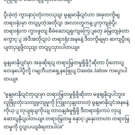
ပွီးခဲ့တဲ့ ကွားနာပှဲတုံးကလညျး မွနျမာနိုငျငံဟာ အခုတကွိမျ
တရားရုံးမှာ တငျပွတဲ့အတိုငျး အလားတူကန့ျကှကျခဲ့ပွီး
တရားရုံးက ကွားဖွတျ စီမံဆောငျရှကျခကြျတှေ ခမြှတျခဲ့တာ
ကွောင့ျ အဲဒီအတိုငျးပဲ တရားရုံးအနနေဲ့ ဒီတကွိမျမှာ ဆကျပွီးရ
ပျတညျဖို့လညျး တငျပွသှားပါတယျ။
မွနျမာနိုငျငံမှာ အခုဆိုရငျ တရားမြှတမှုရှိဖို့ိုဆိုတာ ပိုတောငျ
ဝေးနပေါပွီလို့ ဂမျဘီယာရှေ့နခြေုပျ Dawda Jallow ကပွောပါ
တယျ။
“မွနျမာနိုငျငံတှငျးမှာ တရားမြှတမှုရှိဖို့ဆိုတာ မဖွဈနိုငျပါဘူး။
လူမြိုးတုံးသတျဖွတျမှုကို ကြူးလှနျထားတဲ့ မွနျမာနိုငျငံအနနေဲ့
ကိုယ့ျ လုပျရပျကိုယျ တာဝနျခံမှုရှိဖို့ ဒီတရားရုံးကပဲ လုပျ
ဆောငျနိုငျပါတယျ။ တရားမြှတမှု နှောင့ျနှေးတာဟာ တရားမြှ
တမှုကို ငွငျးပယျခံရတာပါပဲ။”