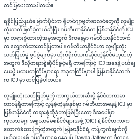
တင်ပြပေးထားပါတယ်။
ရခိုင်ပြည်နယ်မြောက်ပိုင်းက ရိုဟင်ဂျာမွတ်ဆလင်တွေကို လူမျိုး
တုံးသတ်ဖြတ်ခဲ့တယ်ဆိုပြီး ဂမ်ဘီယာနိုင်ငံက မြန်မာနိုင်ငံကို ICJ
မှာ တရားစွဲထားတဲ့အမှုအတွက် ဒီကနေ့မှာ ဂမ်ဘီယာနိုင်ငံဘက်
က လျှောက်ထားတင်ပြတာပါ။ ဂမ်ဘီယာနိုင်ငံဟာ လူမျိုးတုံး
သတ်ဖြတ်မှု စွပ်စွဲချက်မှာ တိုက်ရိုက်သက်ဆိုင်တဲ့နိုင်ငံမဟုတ်တဲ့
အတွက် ဒီလိုတရားစွဲဆိုပိုင်ခွင့်မရှိ တာကြောင့် ICJ အနေနဲ့ ပယ်ချ
ပေးဖို့ ပထမတကြိမ်မှာရော အခုတကြိမ်မှာပါ မြန်မာနိုင်ငံဘက်
က ICJ မှာ တင်ပြခဲ့ပါတယ်။
လူမျိုးတုံးသတ်ဖြတ်မှုကို ကာကွယ်တားဆီးဖို့ နိုင်ငံတကာမှာ
တာဝန်ရှိတာကြောင့် လွန်ခဲ့တဲ့နှစ်နှစ်မှာ ဂမ်ဘီယာအနေနဲ့ ICJ မှာ
မြန်မာနိုင်ငံကို တရားစွဲဆိုခဲ့တာဖြစ်ပြီးတော့ ဒီအပေါ်မှာ
ကုလသမဂ္ဂ၊ အစ္စလာမ်မစ်နိုင်ငံများအဖွဲ့ (OIC) နဲ့ နိုင်ငံတကာက
ထောက်ခံထားကြတဲ့အတွက် မြန်မာနိုင်ငံရဲ့ ကန့်ကွက်ချက်ကို
ပယ်ချပေးဖို့ ဂမ်ဘီယာရှေ့နေချုပ် Dawda Jallow က ဒီကနေ့