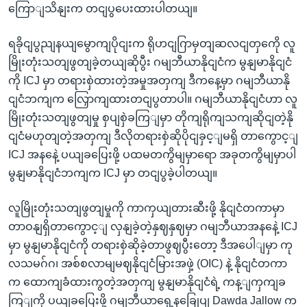
ကြောျသိနျးက တငျပွပေးထားပါတယျ။
ရခိုငျပွညျနယျမွောကျပိုငျးက ရိုဟငျဂြာမှတျဆလငျတှကေို လူ
မြိုးတုံးသတျဖွတျခဲ့တယျဆိုပွီး ဂမျဘီယာနိုငျငံက မွနျမာနိုငျငံ
ကို ICJ မှာ တရားစှဲထားတဲ့အမှုအတှကျ ဒီကနေ့မှာ ဂမျဘီယာနို
ငျငံဘကျက လြှောကျထားတငျပွတာပါ။ ဂမျဘီယာနိုငျငံဟာ လူ
မြိုးတုံးသတျဖွတျမှု စှပျစှဲခကြျမှာ တိုကျရိုကျသကျဆိုငျတဲ့နို
ငျငံမဟုတျတဲ့အတှကျ ဒီလိုတရားစှဲဆိုပိုငျခှင့ျမရှိ တာကွောင့ျ
ICJ အနနေဲ့ ပယျခပြေးဖို့ ပထမတကွိမျမှာရော အခုတကွိမျမှာပါ
မွနျမာနိုငျငံဘကျက ICJ မှာ တငျပွခဲ့ပါတယျ။
လူမြိုးတုံးသတျဖွတျမှုကို ကာကှယျတားဆီးဖို့ နိုငျငံတကာမှာ
တာဝနျရှိတာကွောင့ျ လှနျခဲ့တဲ့နှဈနှဈမှာ ဂမျဘီယာအနနေဲ့ ICJ
မှာ မွနျမာနိုငျငံကို တရားစှဲဆိုခဲ့တာဖွဈပွီးတော့ ဒီအပေါျမှာ ကု
လသမဂ်ဂ၊ အစ်စလာမျမဈနိုငျငံမြားအဖှဲ့ (OIC) နဲ့ နိုငျငံတကာ
က ထောကျခံထားကွတဲ့အတှကျ မွနျမာနိုငျငံရဲ့ ကန့ျကှကျခ
ကြျကို ပယျခပြေးဖို့ ဂမျဘီယာရှေ့နခြေုပျ Dawda Jallow က