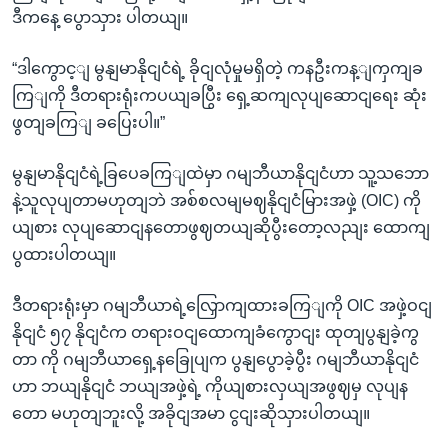
ဒီကနေ့ ပွောသှား ပါတယျ။
“ဒါကွောင့ျ မွနျမာနိုငျငံရဲ့ ခိုငျလုံမှုမရှိတဲ့ ကနဦးကန့ျကှကျခ
ကြျကို ဒီတရားရုံးကပယျခပြွီး ရှေ့ဆကျလုပျဆောငျရေး ဆုံး
ဖွတျခကြျ ခပြေးပါ။”
မွနျမာနိုငျငံရဲ့ခြပေခကြျထဲမှာ ဂမျဘီယာနိုငျငံဟာ သူ့သဘော
နဲ့သူလုပျတာမဟုတျဘဲ အစ်စလမျမဈနိုငျငံမြားအဖှဲ့ (OIC) ကို
ယျစား လုပျဆောငျနတောဖွဈတယျဆိုပွီးတော့လညျး ထောကျ
ပွထားပါတယျ။
ဒီတရားရုံးမှာ ဂမျဘီယာရဲ့လြှောကျထားခကြျကို OIC အဖှဲ့ဝငျ
နိုငျငံ ၅၇ နိုငျငံက တရားဝငျထောကျခံကွောငျး ထုတျပွနျခဲ့ကွ
တာ ကို ဂမျဘီယာရှေ့နခြေုပျက ပွနျပွောခဲ့ပွီး ဂမျဘီယာနိုငျငံ
ဟာ ဘယျနိုငျငံ ဘယျအဖှဲ့ရဲ့ ကိုယျစားလှယျအဖွဈမှ လုပျန
တော မဟုတျဘူးလို့ အခိုငျအမာ ငွငျးဆိုသှားပါတယျ။