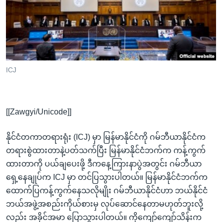
အ
သုတပဒေသာ အင်္ဂလိပ်စာ
ညွန်း
Learning English
စာမျက်နှာ
သို့
ဗွီအိုအေ လူမှုကွန်ယက်များ
ကျော်
ကြည့်
ICJ
ရန်
ဘာသာစကားများ
ရှာဖွေ
ရန်
[[Zawgyi/Unicode]]
နေရာ
သို့
နိုင်ငံတကာတရားရုံး (ICJ) မှာ မြန်မာနိုင်ငံကို ဂမ်ဘီယာနိုင်ငံက
ကျော်
တရားစွဲထားတာနဲ့ပတ်သက်ပြီး မြန်မာနိုင်ငံဘက်က ကန့်ကွက်
ရန်
ထားတာကို ပယ်ချပေးဖို့ ဒီကနေ့ကြားနာပွဲအတွင်း ဂမ်ဘီယာ
ရှေ့နေချုပ်က ICJ မှာ တင်ပြသွားပါတယ်။ မြန်မာနိုင်ငံဘက်က
ထောက်ပြကန့်ကွက်နေသလိုမျိုး ဂမ်ဘီယာနိုင်ငံဟာ ဘယ်နိုင်ငံ
ဘယ်အဖွဲ့အစည်းကိုယ်စားမှ လုပ်ဆောင်နေတာမဟုတ်ဘူးလို့
လည်း အခိုင်အမာ ပြောသွားပါတယ်။ ကိုကျော်ကျော်သိန်းက