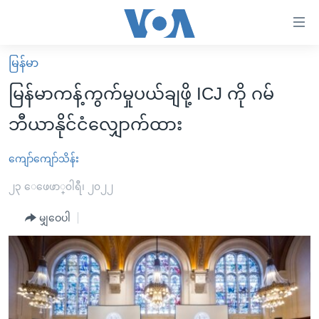
သုံး
ရ
လွယ်ကူ
မြန်မာ
မူလစာမျက်နှာ
စေ
မြန်မာကန့်ကွက်မှုပယ်ချဖို့ ICJ ကို ဂမ်
မြန်မာ
သည့်
ဘီယာနိုင်ငံလျှောက်ထား
ကမ္ဘာ့သတင်းများ
Link
ဗွီဒီယို
နိုင်ငံတကာ
ကျော်ကျော်သိန်း
များ
သတင်းလွတ်လပ်ခွင့်
အမေရိကန်
၂၃ ေဖေဖာ္၀ါရီ၊ ၂၀၂၂
ပင်မ
ရပ်ဝန်းတခု လမ်းတခု အလွန်
တရုတ်
အကြောင်းအရာ
မျှဝေပါ
သို့
အင်္ဂလိပ်စာလေ့လာမယ်
အစ္စရေး-ပါလက်စတိုင်း
ကျော်
အပတ်စဉ်ကဏ္ဍများ
အမေရိကန်သုံးအီဒီယံ
ကြည့်
ရေဒီယိုနှင့်ရုပ်သံ အချက်အလက်များ
မကြေးမုံရဲ့ အင်္ဂလိပ်စာ
ရေဒီယို
ရန်
ပင်မ
ရေဒီယို/တီဗွီအစီအစဉ်
ရုပ်ရှင်ထဲက အင်္ဂလိပ်စာ
တီဗွီ