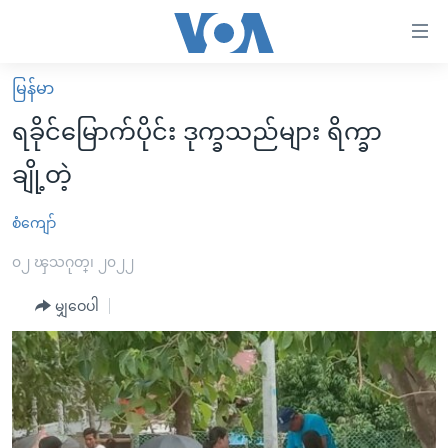
သုံး
ရ
လွယ်ကူ
မြန်မာ
မူလစာမျက်နှာ
စေ
ရခိုင်မြောက်ပိုင်း ဒုက္ခသည်များ ရိက္ခာ
မြန်မာ
သည့်
ချို့တဲ့
ကမ္ဘာ့သတင်းများ
Link
ဗွီဒီယို
နိုင်ငံတကာ
စံကျော်
များ
သတင်းလွတ်လပ်ခွင့်
အမေရိကန်
၀၂ ၾသဂုတ္၊ ၂၀၂၂
ပင်မ
ရပ်ဝန်းတခု လမ်းတခု အလွန်
တရုတ်
အကြောင်းအရာ
မျှဝေပါ
သို့
အင်္ဂလိပ်စာလေ့လာမယ်
အစ္စရေး-ပါလက်စတိုင်း
ကျော်
အပတ်စဉ်ကဏ္ဍများ
အမေရိကန်သုံးအီဒီယံ
ကြည့်
ရေဒီယိုနှင့်ရုပ်သံ အချက်အလက်များ
မကြေးမုံရဲ့ အင်္ဂလိပ်စာ
ရေဒီယို
ရန်
ပင်မ
ရေဒီယို/တီဗွီအစီအစဉ်
ရုပ်ရှင်ထဲက အင်္ဂလိပ်စာ
တီဗွီ