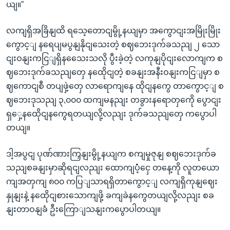
ယျ။”
လကျရှိအခြိနျထိ ရသေ့တောငျမွို့နယျမှာ အကွောငျးအမြိုးမြိုး
ကွောင့ျ နရေပျမပွနျနိုငျသေးတဲ့ စဈဘေးဒုက်ခသညျ ၂ သော
ငျးဝနျးကငြျရှိနသေေးသလို ပွီးခဲ့တဲ့ လကုနျပိုငျးလောကျက စ
ဈဘေးဒုက်ခသညျတှေ နထေိုငျတဲ့ စခနျးအနီးဝနျးကငြျမှာ စ
ဈကောငျစီ တပျဖှဲ့တှေ လာရောကျနေ ထိုငျနကွေ တာကွောင့ျ စ
ဈဘေးဒုသညျ ၃,၀၀၀ ထကျမနညျး တခွားနရောတှကေို ပွောငျး
ရှှေ့နထေိုငျနကွေရတယျလို့လညျး ဒုက်ခသညျတှေ ကပွောပါ
တယျ။
ဒါ့အပွငျ ပုဏ်ဏားကြှနျးမွို့နယျက စကျမှုဇုနျ စဈဘေးဒုက်ခ
သညျစခနျးမှာဆိုရငျလညျး ထောကျပံံ့ငှေ တနေ့ကို လူတယော
ကျအတှကျ ၈၀၀ ကပြျသာရရှိတာကွောင့ျ လကျရှိကုနျဈေး
နှုနျးနဲ့ နထေိုငျစားသောကျဖို့ ခကျခဲနကွေတယျလို့လညျး စခ
နျးတာဝနျခံ ဦးကြောျသနျးကပွောပါတယျ။