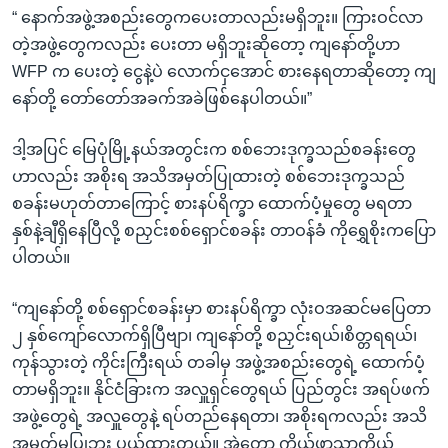
“ နောက်အဖွဲ့အစည်းတွေကပေးတာလည်းမရှိဘူး။ ကြားဝင်လာ
တဲ့အဖွဲ့တွေကလည်း ပေးတာ မရှိဘူးဆိုတော့ ကျနော်တို့ဟာ
WFP က ပေးတဲ့ ငွေနဲ့ပဲ လောက်ငှအောင် စားနေရတာဆိုတော့ ကျ
နော်တို့ တော်တော်အခက်အခဲဖြစ်နေပါတယ်။”
ဒါ့အပြင် မြေပုံမြို့နယ်အတွင်းက စစ်ဘေးဒုက္ခသည်စခန်းတွေ
ဟာလည်း အစိုးရ အသိအမှတ်ပြုထားတဲ့ စစ်ဘေးဒုက္ခသည်
စခန်းမဟုတ်တာကြောင့် စားနပ်ရိက္ခာ ထောက်ပံ့မှုတွေ မရတာ
နှစ်နဲ့ချီရှိနေပြီလို့ စညှင်းစစ်ရှောင်စခန်း တာဝန်ခံ ကိုရွှေစိုးကပြော
ပါတယ်။
“ကျနော်တို့ စစ်ရှောင်စခန်းမှာ စားနပ်ရိက္ခာ လုံးဝအဆင်မပြေတာ
၂ နှစ်ကျော်လောက်ရှိပြီဗျာ၊ ကျနော်တို့ စညှင်းရယ်၊စိတ္တရရယ်၊
ကုန်သွားတဲ့ ကိုင်းကြီးရယ် တခါမှ အဖွဲ့အစည်းတွေရဲ့ ထောက်ပံ့
တာမရှိဘူး။ နိုင်ငံခြားက အလှူရှင်တွေရယ် ပြည်တွင်း အရပ်ဖက်
အဖွဲ့တွေရဲ့ အလှူတွေနဲ့ ရပ်တည်နေရတာ၊ အစိုးရကလည်း အသိ
အမှတ်မပြုဘူး ပယ်ထားတယ်။ အဲတော့ ကိုယ့်ဖာသာကိုယ်