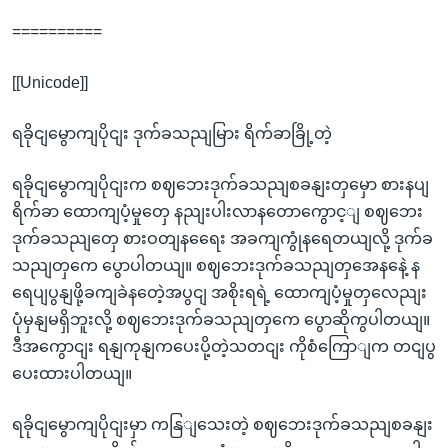
==========
[[Unicode]]
ရခိုငျမွောကျပိုငျး ဒုက်ခသညျမြား ရိက်ခာခြို့တဲ့
ရခိုငျမွောကျပိုငျးက စဈဘေးဒုက်ခသညျစခနျးတှမှော စားနပျ
ရိက်ခာ ထောကျပံ့မှုတှေ နညျးပါးလာနတောကွောင့ျ စဈဘေး
ဒုက်ခသညျတှေ စားဝတျနရေေး အခကျကွုံနရေတယျလို့ ဒုက်ခ
သညျတှကေ ပွောပါတယျ။ စဈဘေးဒုက်ခသညျတှအေနနေဲ့ န
ရေပျပွနျဖို့ခကျခဲနတေဲ့အပွငျ အစိုးရရဲ့ ထောကျပံ့မှုတှလေညျး
ပုံမှနျမရှိဘူးလို့ စဈဘေးဒုက်ခသညျတှကေ ပွောဆိုကွပါတယျ။
ဒီအကွောငျး ရနျကုနျကပေးပို့တဲ့သတငျး ကိုစံကြောျက တငျပွ
ပေးထားပါတယျ။
ရခိုငျမွောကျပိုငျးမှာ ကနြျသေးတဲ့ စဈဘေးဒုက်ခသညျစခနျး