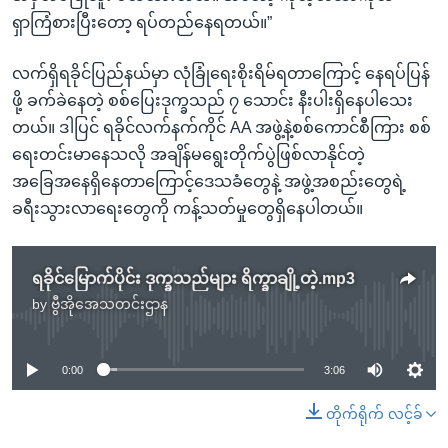
ရှာကြံစားပြီးတော့ ရပ်တည်နေရတယ်။”
လက်ရှိရခိုင်ပြည်နယ်မှာ လုံခြုံရေးစိုးရိမ်ရတာကြောင့် နေရပ်ပြန်
ဖို့ ခက်ခဲနေတဲ့ စစ်ပြေးဒုက္ခသည် ၇ သောင်း နီးပါးရှိနေပါသေး
တယ်။ ဒါပြင် ရခိုင်လက်နက်ကိုင် AA အဖွဲ့နဲ့စစ်ကောင်စီကြား စစ်
ရေးတင်းမာနေသလို အချိန်မရွေးတိုက်ပွဲဖြစ်လာနိုင်တဲ့
အခြေအနေရှိနေတာကြောင့်ဒေသခံတွေနဲ့ အဖွဲ့အစည်းတွေရဲ့
ခရီးသွားလာရေးတွေကို ကန့်သတ်မှုတွေရှိနေပါတယ်။
ရခိုင်မြောက်ပိုင်း ဒုက္ခသည်များ ရိက္ခာချို့တဲ့.mp3
by
ဗွီအိုအေသတင်းဌာန
No media source currently available
0:00
3:06
တိုက်ရိုက် လင့်ခ်