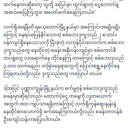
တက်နေတာဆိုတော့ သူတို့ အပြင်မှာ ထွက်ရှာတဲ့ ငွေလောက်နဲ့
အဆင်မပြေကြဘူး။ အတော်ခက်ခဲနေကြတယ်။”
လက်ရှိအချိန်ထိ ရသေ့တောင်မြို့နယ်မှာ အကြောင်းအမျိုးမျိုး
ကြောင့် နေရပ်မပြန်နိုင်သေးတဲ့ စစ်ဘေးဒုက္ခသည် ၂ သောင်း
ဝန်းကျင်ရှိနေသေးသလို ပြီးခဲ့တဲ့ လကုန်ပိုင်းလောက်က စစ်ဘေး
ဒုက္ခသည်တွေ နေထိုင်တဲ့ စခန်းအနီးဝန်းကျင်မှာ စစ်ကောင်စီ
တပ်ဖွဲ့တွေ လာရောက်နေ ထိုင်နေကြ တာကြောင့် စစ်ဘေးဒုသည်
၃,၀၀၀ ထက်မနည်း တခြားနေရာတွေကို ပြောင်းရွှေ့နေထိုင်နေ
ကြရတယ်လို့လည်း ဒုက္ခသည်တွေ ကပြောပါ တယ်။
ဒါ့အပြင် ပုဏ္ဏားကျွန်းမြို့နယ်က စက်မှုဇုန် စစ်ဘေးဒုက္ခသည်
စခန်းမှာဆိုရင်လည်း ထောက်ပံံ့ငွေ တနေ့ကို လူတယောက်
အတွက် ၈၀၀ ကျပ်သာရရှိတာကြောင့် လက်ရှိကုန်ဈေးနှုန်းနဲ့
နေထိုင်စားသောက်ဖို့ ခက်ခဲနေကြတယ်လို့လည်း စခန်းတာဝန်ခံ
ဦးကျော်သန်းကပြောပါတယ်။