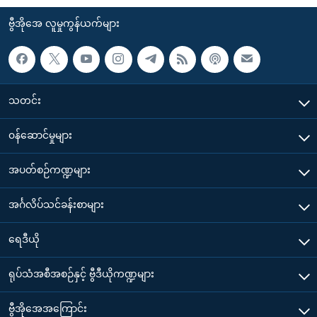
ဗွီအိုအေ လူမှုကွန်ယက်များ
သတင်း
၀န်ဆောင်မှုများ
အပတ်စဉ်ကဏ္ဍများ
အင်္ဂလိပ်သင်ခန်းစာများ
ရေဒီယို
ရုပ်သံအစီအစဉ်နှင့် ဗွီဒီယိုကဏ္ဍများ
ဗွီအိုအေအကြောင်း