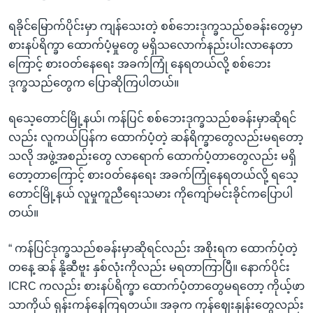
ရခိုင်မြောက်ပိုင်းမှာ ကျန်သေးတဲ့ စစ်ဘေးဒုက္ခသည်စခန်းတွေမှာ
စားနပ်ရိက္ခာ ထောက်ပံ့မှုတွေ မရှိသလောက်နည်းပါးလာနေတာ
ကြောင့် စားဝတ်နေရေး အခက်ကြုံ နေရတယ်လို့ စစ်ဘေး
ဒုက္ခသည်တွေက ပြောဆိုကြပါတယ်။
ရသေ့တောင်မြို့နယ်၊ ကန်ပြင် စစ်ဘေးဒုက္ခသည်စခန်းမှာဆိုရင်
လည်း လူကယ်ပြန်က ထောက်ပံ့တဲ့ ဆန်ရိက္ခာတွေလည်းမရတော့
သလို အဖွဲ့အစည်းတွေ လာရောက် ထောက်ပံ့တာတွေလည်း မရှိ
တော့တာကြောင့် စားဝတ်နေရေး အခက်ကြုံနေရတယ်လို့ ရသေ့
တောင်မြို့နယ် လူမှုကူညီရေးသမား ကိုကျော်မင်းခိုင်ကပြောပါ
တယ်။
“ ကန်ပြင်ဒုက္ခသည်စခန်းမှာဆိုရင်လည်း အစိုးရက ထောက်ပံ့တဲ့
တနေ့ ဆန် နို့ဆီဗူး နှစ်လုံးကိုလည်း မရတာကြာပြီ။ နောက်ပိုင်း
ICRC ကလည်း စားနပ်ရိက္ခာ ထောက်ပံ့တာတွေမရတော့ ကိုယ့်ဖာ
သာကိုယ် ရုန်းကန်နေကြရတယ်။ အခုက ကုန်ဈေးနှုန်းတွေလည်း