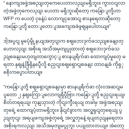
“ နောကျအဖှဲ့အစညျးတှကေပေးတာလညျးမရှိဘူး။ ကွားဝငျလာ
တဲ့အဖှဲ့တှကေလညျး ပေးတာ မရှိဘူးဆိုတော့ ကနြောျတို့ဟာ
WFP က ပေးတဲ့ ငှနေဲ့ပဲ လောကျငှအောငျ စားနရေတာဆိုတော့
ကနြောျတို့ တောျတောျအခကျအခဲဖွဈနပေါတယျ။”
ဒါ့အပွငျ မွပေုံမွို့နယျအတှငျးက စဈဘေးဒုက်ခသညျစခနျးတှ
ဟောလညျး အစိုးရ အသိအမှတျပွုထားတဲ့ စဈဘေးဒုက်ခသ
ညျစခနျးမဟုတျတာကွောင့ျ စားနပျရိက်ခာ ထောကျပံ့မှုတှေ မ
ရတာ နှဈနဲ့ခြီရှိနပွေီလို့ စညှငျးစဈရှောငျစခနျး တာဝနျခံ ကိုရှှ
စေိုးကပွောပါတယျ။
“ကနြောျတို့ စဈရှောငျစခနျးမှာ စားနပျရိက်ခာ လုံးဝအဆငျမ
ပွတော ၂ နှဈကြောျလောကျရှိပွီဗြာ၊ ကနြောျတို့ စညှငျးရယျ၊
စိတ်တရရယျ၊ ကုနျသှားတဲ့ ကိုငျးကွီးရယျ တခါမှ အဖှဲ့အစညျး
တှရေဲ့ ထောကျပံ့တာမရှိဘူး။ နိုငျငံခွားက အလှူရှငျတှရေယျ ပွ
ညျတှငျး အရပျဖကျအဖှဲ့တှရေဲ့ အလှူတှနေဲ့ ရပျတညျနရေတာ၊
အစိုးရကလညျး အသိအမှတျမပွုဘူး ပယျထားတယျ။ အဲတော့