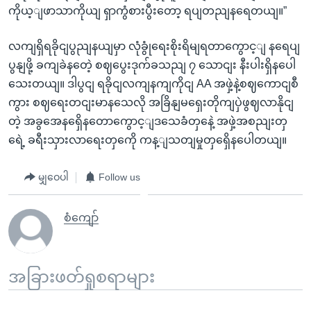
ကိုယ့ျဖာသာကိုယျ ရှာကွံစားပွီးတော့ ရပျတညျနရေတယျ။”
လကျရှိရခိုငျပွညျနယျမှာ လုံခွုံရေးစိုးရိမျရတာကွောင့ျ နရေပျ
ပွနျဖို့ ခကျခဲနတေဲ့ စဈပွေးဒုက်ခသညျ ၇ သောငျး နီးပါးရှိနပေါ
သေးတယျ။ ဒါပွငျ ရခိုငျလကျနကျကိုငျ AA အဖှဲ့နဲ့စဈကောငျစီ
ကွား စဈရေးတငျးမာနသေလို အခြိနျမရှေးတိုကျပှဲဖွဈလာနိုငျ
တဲ့ အခွအေနရှေိနတောကွောင့ျဒသေခံတှနေဲ့ အဖှဲ့အစညျးတှ
ရေဲ့ ခရီးသှားလာရေးတှကေို ကန့ျသတျမှုတှရှေိနပေါတယျ။
မျှဝေပါ
Follow us
စံကျော်
အခြားဖတ်ရှုစရာများ