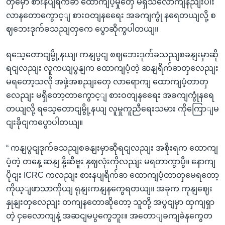
တှမှော စားနပျရိက်ခာ ထောကျပံ့မှုတှေ မရှိသလောကျနညျးပါး
လာနတောကွောင့ျ စားဝတျနရေေး အခကျကွုံ နရေတယျလို့ စ
ဈဘေးဒုက်ခသညျတှကေ ပွောဆိုကွပါတယျ။
ရသေ့တောငျမွို့နယျ၊ ကနျပွငျ စဈဘေးဒုက်ခသညျစခနျးမှာဆို
ရငျလညျး လူကယျပွနျက ထောကျပံ့တဲ့ ဆနျရိက်ခာတှလေညျး
မရတော့သလို အဖှဲ့အစညျးတှေ လာရောကျ ထောကျပံ့တာတှ
လေညျး မရှိတော့တာကွောင့ျ စားဝတျနရေေး အခကျကွုံနရေ
တယျလို့ ရသေ့တောငျမွို့နယျ လူမှုကူညီရေးသမား ကိုကြောျမ
ငျးခိုငျကပွောပါတယျ။
“ ကနျပွငျဒုက်ခသညျစခနျးမှာဆိုရငျလညျး အစိုးရက ထောကျ
ပံ့တဲ့ တနေ့ ဆနျ နို့ဆီဗူး နှဈလုံးကိုလညျး မရတာကွာပွီ။ နောကျ
ပိုငျး ICRC ကလညျး စားနပျရိက်ခာ ထောကျပံ့တာတှမေရတော့
ကိုယ့ျဖာသာကိုယျ ရုနျးကနျနကွေရတယျ။ အခုက ကုနျဈေး
နှုနျးတှလေညျး တကျနတောဆိုတော့ သူတို့ အပွငျမှာ ထှကျရှာ
တဲ့ ငှလေောကျနဲ့ အဆငျမပွကွေဘူး။ အတောျခကျခဲနကွေတ