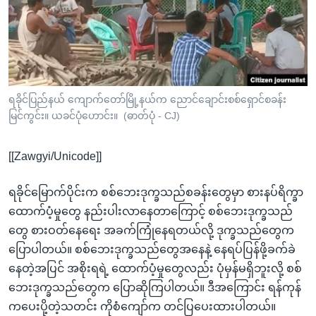
အ
သုတပဒေသာ အင်္ဂလိပ်စာ
ညွန်း
Learning English
စာမျက်နှာ
သို့
ဗွီအိုအေ လူမှုကွန်ယက်များ
ကျော်
ကြည့်
ရခိုင်ပြည်နယ် ကျောက်တော်မြို့နယ်က ညောင်ချောင်းစစ်ရှောင်စခန်း
မြင်ကွင်း။ ယခင်ပုံဟောင်း။ (ဓာတ်ပုံ - CJ)
ရန်
ဘာသာစကားများ
ရှာဖွေ
[[Zawgyi/Unicode]]
ရန်
နေရာ
ရခိုင်မြောက်ပိုင်းက စစ်ဘေးဒုက္ခသည်စခန်းတွေမှာ စားနပ်ရိက္ခာ
သို့
ထောက်ပံ့မှုတွေ နည်းပါးလာနေတာကြောင့် စစ်ဘေးဒုက္ခသည်
ကျော်
တွေ စားဝတ်နေရေး အခက်ကြုံနေရတယ်လို့ ဒုက္ခသည်တွေက
ရန်
ပြောပါတယ်။ စစ်ဘေးဒုက္ခသည်တွေအနေနဲ့ နေရပ်ပြန်ဖို့ခက်ခဲ
နေတဲ့အပြင် အစိုးရရဲ့ ထောက်ပံ့မှုတွေလည်း ပုံမှန်မရှိဘူးလို့ စစ်
ဘေးဒုက္ခသည်တွေက ပြောဆိုကြပါတယ်။ ဒီအကြောင်း ရန်ကုန်
ကပေးပို့တဲ့သတင်း ကိုစံကျော်က တင်ပြပေးထားပါတယ်။