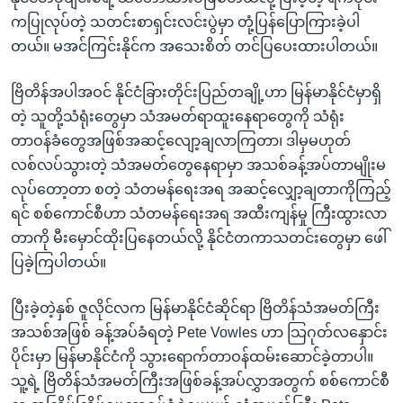
ကပြုလုပ်တဲ့ သတင်းစာရှင်းလင်းပွဲမှာ တုံ့ပြန်ပြောကြားခဲ့ပါ
တယ်။ မအင်ကြင်းနိုင်က အသေးစိတ် တင်ပြပေးထားပါတယ်။
ဗြိတိန်အပါအဝင် နိုင်ငံခြားတိုင်းပြည်တချို့ဟာ မြန်မာနိုင်ငံမှာရှိ
တဲ့ သူတို့သံရုံးတွေမှာ သံအမတ်ရာထူးနေရာတွေကို သံရုံး
တာဝန်ခံတွေအဖြစ်အဆင့်လျော့ချလာကြတာ၊ ဒါမှမဟုတ်
လစ်လပ်သွားတဲ့ သံအမတ်တွေနေရာမှာ အသစ်ခန့်အပ်တာမျိုးမ
လုပ်တော့တာ စတဲ့ သံတမန်ရေးအရ အဆင့်လျှော့ချတာကိုကြည့်
ရင် စစ်ကောင်စီဟာ သံတမန်ရေးအရ အထီးကျန်မှု ကြီးထွားလာ
တာကို မီးမှောင်ထိုးပြနေတယ်လို့ နိုင်ငံတကာသတင်းတွေမှာ ဖေါ်
ပြခဲ့ကြပါတယ်။
ပြီးခဲ့တဲ့နှစ် ဇူလိုင်လက မြန်မာနိုင်ငံဆိုင်ရာ ဗြိတိန်သံအမတ်ကြီး
အသစ်အဖြစ် ခန့်အပ်ခံရတဲ့ Pete Vowles ဟာ သြဂုတ်လနှောင်း
ပိုင်းမှာ မြန်မာနိုင်ငံကို သွားရောက်တာဝန်ထမ်းဆောင်ခဲ့တာပါ။
သူ့ရဲ့ ဗြိတိန်သံအမတ်ကြီးအဖြစ်ခန့်အပ်လွှာအတွက် စစ်ကောင်စီ