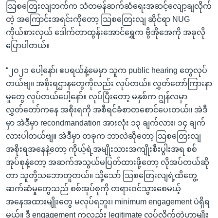
သြစတြေးလျဘက်က သံတမန်ဆက်ဆံရေးအဆင့်လျော့ချလိုက်
တဲ့ အကြောင်းအရင်းကိုတော့ သြစတြေးလျ ဆိုင်ရာ NUG
ကိုယ်စားလှယ် ဒေါက်တာထွန်းအောင်ရွှေက ဗွီအိုအေကို အခုလို
ပြောပါတယ်။
“၂၀၂၁ ပေါ့နော်၊ ဧပရယ်နဲ့မေမှာ သူက public hearing တွေလုပ်
တယ်ဗျ။ အစိုးရဌာနတွေကိုလည်း လုပ်တယ်။ လွှတ်တော်ကြားနာ
မှုတွေ လုပ်တယ်ပေါ့နော်။ လုပ်ပြီးတော့ မနှစ်က ဂျွန်လမှာ
လွှတ်တော်ကနေ အစိုးရကို အစီရင်ခံစာတစောင်ပေးတယ်။ အဲဒီ
မှာ အဲဒီမှာ recondmandation အားလုံး ၁၃ ချက်လား၊ ၁၄ ချက်
လားပါတယ်ဗျ။ အဲဒီမှာ တခုက ဘာလဲဆိုတော့ သြစတြေးလျ
အစိုးရအနေနဲ့တော့ ကိုယ့်ရဲ့အမျိုးသားအကျိုးစီးပွါးအရ စစ်
အုပ်စုနဲ့တော့ အဆက်အသွယ်မပြတ်ထားဖို့တော့ လိုအပ်တယ်ဆို
တာ သူတို့သဘောတူတယ်။ သို့သော် သြစတြေးလျရဲ့ထိတွေ့
ဆက်ဆံမှုတွေသည် စစ်အုပ်စုကို တရားဝင်သွားစေမယ့်
အနေအထားမျိုးတွေ မလုပ်ရဘူး၊ minimum engagement ပဲရှိရ
မယ်။ ဒီ engagement ကလည်း legitimate လုပ်လိုက်တဲ့ဟာမျိုး