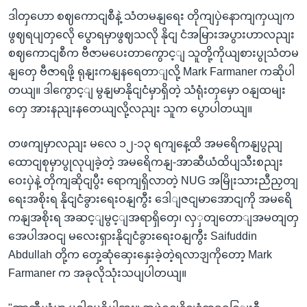
ဒါတှဟော စဈကောငျစီနဲ့ သံတမနျရေး တိုကျပှဲနောကျကှယျက
ဖွဈရပျတှလေို ပွောရမှာဖွဈသလို နိုငျ ငံအမြားအပွားဟာလညျး
စဈကောငျစီက ဗီဇာမပေးတာကွောင့ျ သူတို့ကိုယျစားပွုသံတမ
နျတှေ ဗီဇာရဖို့ ရုနျးကနျနရေတာျလို့ Mark Farmaner ကဆိုပါ
တယျ။ ဒါကွောင့ျ မွနျမာနိုငျငံမှာရှိတဲ့ သံရုံးတှမှော ဝနျထမျး
တှေ အားနညျးနတေယျလို့လညျး သူက ပွောပါတယျ။
တဖကျမှာလညျး မလေ ၁၂-၁၃ ရကျနေ့ထိ အမရေိကနျပွညျ
ထောငျစုမှာပွုလုပျခဲ့တဲ့ အမရေိကနျ-အာဆီယံထိပျသီးစညျး
ဝေးပှဲနဲ့ တိုကျဆိုငျပွီး ရောကျရှိလာတဲ့ NUG အမြိုးသားညီညှတျ
ရေးအစိုးရ နိုငျငံခွားရေးဝနျကွီး ဒေါျဇငျမာအောငျကို အမရေိ
ကနျအစိုးရ အဆင့ျမွင့ျအရာရှိတှေ၊ လှှတျတောျအမတျတှ
အေပါအဝငျ မလေးရှားနိုငျငံခွားရေးဝနျကွီး Saifuddin
Abdullah တို့က တှေ့ဆုံဆှေးနှေးခဲ့တဲ့ရလာဒျကိုတော့ Mark
Farmaner က အခုလိုသုံးသပျပါတယျ။