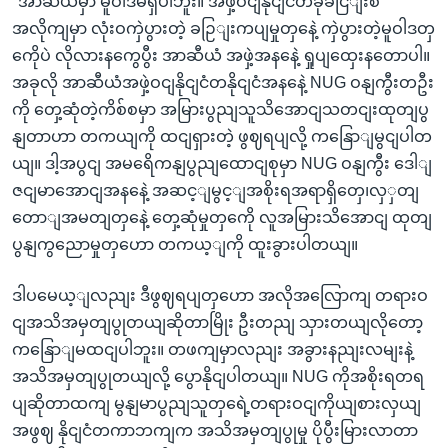
"အာဆီယံမှာ မူဝါဒမရှိပါဘူး။ အဖှဲ့ဝငျနိုငျငံတခုခငြျးစီ
အလိုကျမှာ လုံးဝကှဲပွားတဲ့ ခဉြျးကပျမှုတှနေဲ့ ကှဲပွားတဲ့မူဝါဒတှ
ကေိုပဲ လိုလားနကွေပွီး အာဆီယံ အဖှဲ့အနနေဲ့ ရှုပျထှေးနတောပါ။
အခုလို အာဆီယံအဖှဲ့ဝငျနိုငျငံတနိုငျငံအနနေဲ့ NUG ဝနျကွီးတဦး
ကို တှေ့ဆုံတဲ့ကိစ်စမှာ အမြားပွညျသူသိအောငျသတငျးထုတျပွ
နျတာဟာ တကယျကို ထငျရှားတဲ့ ဖွဈရပျလို့ ကနြောျမွငျပါတ
ယျ။ ဒါ့အပွငျ အမရေိကနျပွညျထောငျစုမှာ NUG ဝနျကွီး ဒေါျ
ဇငျမာအောငျအနနေဲ့ အဆင့ျမွင့ျအစိုးရအရာရှိတှေ၊လှှတျ
တောျအမတျတှနေဲ့ တှေ့ဆုံမှုတှကေို လူအမြားသိအောငျ ထုတျ
ပွနျကွညောမှုတှဟော တကယ့ျကို ထူးခွားပါတယျ။
ဒါပမေယ့ျလညျး ဒီဖွဈရပျတှဟော အလိုအလြောကျ တရားဝ
ငျအသိအမှတျပွုတယျဆိုတာမြိုး ဦးတညျ သှားတယျလိုတော့
ကနြောျမထငျပါဘူး။ တဖကျမှာလညျး အခွားနညျးလမျးနဲ့
အသိအမှတျပွုတယျလို့ ပွောနိုငျပါတယျ။ NUG ကိုအစိုးရတရ
ပျဆိုတာထကျ မွနျမာပွညျသူတှရေဲ့တရားဝငျကိုယျစားလှယျ
အဖွဈ နိုငျငံတကာဘကျက အသိအမှတျပွုမှု ပိုပွီးမြားလာတာ