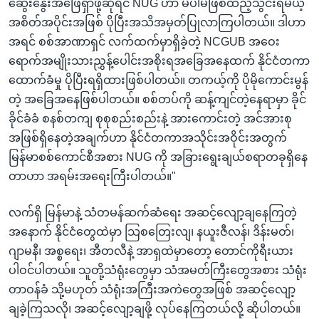
ဆွေးနွေးအဖြေရှာဖို့ဆိုရင် NUG ဟာ မပါမဖြစ်ထည့်သွင်းရမယ့်
အစိတ်အပိုင်းအဖြစ် ပိုပြီးအသိအမှတ်ပြုလာကြပါတယ်။ ဒါဟာ
အရင် စစ်အာဏာရှင် လက်ထက်မှာရှိခဲ့တဲ့ NCGUB အဝေး
ရောက်အမျိုးသားညွှန့်ပေါင်းအစိုးရအခြေအနေထက် နိုင်ငံတကာ
ထောက်ခံမှု ပိုပြီးရရှိထားဖြစ်ပါတယ်။ တကယ့်ကို ပိုမိုကောင်းမွန်
တဲ့ အခြေအနေဖြစ်ပါတယ်။ စစ်တပ်ကို ဆန့်ကျင်တဲ့နေရာမှာ ခိုင်
ခိုင်ခံခံ စနစ်တကျ စုစုစည်းစည်းနဲ့ အားကောင်းတဲ့ အင်အားစု
အဖြစ်ရှိနေတဲ့အချက်ဟာ နိုင်ငံတကာအသိုင်းအဝိုင်းအတွက်
မြန်မာစစ်ကောင်စီအစား NUG ကို အခြားရွေးချယ်စရာတခုရှိနေ
တာဟာ အရမ်းအရေးကြီးပါတယ်။"
လက်ရှိ မြန်မာနဲ့ သံတမန်ဆက်ဆံရေး အဆင့်လျော့ချနေကြတဲ့
အနောက် နိုင်ငံတွေထဲမှာ သြစတြေးလျ၊ နယူးဇီလန်၊ ဒိန်းမတ်၊
ဂျာမနီ၊ အစ္စရေး၊ အီတလီနဲ့ အာရှထဲမှာတော့ တောင်ကိုရီးယား
ပါဝင်ပါတယ်။ သူတို့သံရုံးတွေမှာ သံအမတ်ကြီးတွေအစား သံရုံး
တာဝန်ခံ သို့မဟုတ် သံရုံးအကြီးအကဲတွေအဖြစ် အဆင့်လျော့
ချခဲ့ကြသလို၊ အဆင့်လျော့ချဖို့ လုပ်နေကြတယ်လို့ ဆိုပါတယ်။