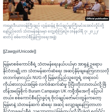
အ
သုတပဒေသာ အင်္ဂလိပ်စာ
ညွန်း
Learning English
စာမျက်နှာ
သို့
ဗွီအိုအေ လူမှုကွန်ယက်များ
ကမ္ဘောဒီးယားဝန်ကြီးချုပ် ဟွန်ဆန်နဲ့ ဗိုလ်ချုပ်မှူးကြီးမင်းအောင်လှိုင်တို့
ကျော်
နေပြည်တော် သံတမန်ခန်းမမှာ တွေ့ဆုံကြစဉ်။ (ဇန်နဝါရီ ၇၊ ၂၀၂၂/
ကြည့်
ဓာတ်ပုံ စစ်ကောင်စီပြန်ကြားရေးအဖွဲ့)
ရန်
ဘာသာစကားများ
ရှာဖွေ
[[Zawgyi/Unicode]]
ရန်
နေရာ
မြန်မာစစ်ကောင်စီရဲ့ သံတမန်ရေးနယ်ပယ်မှာ အာရှနဲ့ ဥရောပ
သို့
နိုင်ငံတချို့ဟာ သံတမန်ဆက်ဆံရေး အဆင့်နှိမ့်ချနေကြလာသလို
ကျော်
တဘက်မှာလည်း NUG ကို မြန်မာပြည်သူတွေရဲ့ တရားဝင်
ရန်
ကိုယ်စားလှယ်အဖြစ် လက်ခံဆက်ဆံမှု ပိုပြီးတိုးလာတယ်လို့ ဗြိ
တိန်အခြေစိုက် Buram Campaign UK ကဗွီအိုအေကို ပြောပါ
တယ်။ စစ်ကောင်စီပြောခွင့်ရ ဗိုလ်ချုပ်ဇော်မင်းထွန်းကတော့
မြန်မာနဲ့ သံတမန်ဆက် ဆံရေး အဆင့် လျော့ချနေကြတာဟာ
နိုင်ငံတခုချင်းစီရဲ့ သဘောထားပဲဖြစ်တယ်လို့ ပြီးခဲ့တဲ့ ရက်ပိုင်း