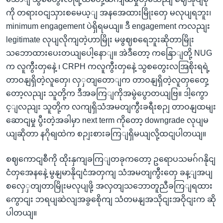
ကို တရားဝငျသှားစမေယ့ျ အနအေထားမြိုးတှေ မလုပျရဘူး၊
minimum engagement ပဲရှိရမယျ။ ဒီ engagement ကလညျး
legitimate လုပျလိုကျတဲ့ဟာမြိုး မဖွဈစရေဘူးဆိုတာမြိုး
သဘောထားပေးတယျပေါ့နောျ။ အဲဒီတော့ ကနြောျတို့ NUG
က လူကွီးတှနေဲ့ ၊ CRPH ကလူကွီးတှနေဲ့ သွစတွေးလအြစိုးရရဲ့
တာဝနျရှိတဲ့လူတှေ၊ လှှတျတောျက တာဝနျရှိတဲ့လူတှတှေေ့
တော့လညျး သူတို့က ဒီအခကြျကိုအမွဲပွောတယျဗြ။ ဒါ့ကွော
င့ျလညျး သူတို့က လကျရှိသံအမတျကွီးခရီးစဉျ တာဝနျထမျး
ဆောငျမှု ပွီးတဲ့အခါမှာ next term ကိုတော့ downgrade လုပျမ
ယျဆိုတာ နဂိုရျထဲက စဉျးစားခကြျရှိမယျလို့ထငျပါတယျ။
စဈကောငျစီကို ထိုးနှကျခကြျတခုကတော့ ဥရောပသမဂ်ဂနိုငျ
ငံတှအေနနေဲ့ မွနျမာနိုငျငံအတှကျ သံအမတျကွီးတှေ ခန့ျအပျ
စလှေှတျတာမြိုးမလုပျဖို့ အလှတျသဘောတူညီခကြျရထား
ကွောငျး ဘရပျဆဲလျအခွစေိုကျ သံတမနျအသိုငျးအဝိုငျးက ဆို
ပါတယျ။