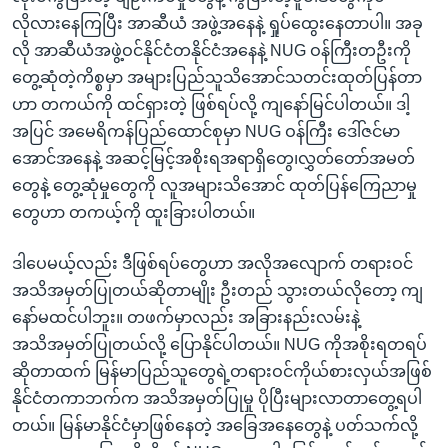
လိုလားနေကြပြီး အာဆီယံ အဖွဲ့အနေနဲ့ ရှုပ်ထွေးနေတာပါ။ အခု
လို အာဆီယံအဖွဲ့ဝင်နိုင်ငံတနိုင်ငံအနေနဲ့ NUG ဝန်ကြီးတဦးကို
တွေ့ဆုံတဲ့ကိစ္စမှာ အများပြည်သူသိအောင်သတင်းထုတ်ပြန်တာ
ဟာ တကယ်ကို ထင်ရှားတဲ့ ဖြစ်ရပ်လို့ ကျနော်မြင်ပါတယ်။ ဒါ့
အပြင် အမေရိကန်ပြည်ထောင်စုမှာ NUG ဝန်ကြီး ဒေါ်ဇင်မာ
အောင်အနေနဲ့ အဆင့်မြင့်အစိုးရအရာရှိတွေ၊လွှတ်တော်အမတ်
တွေနဲ့ တွေ့ဆုံမှုတွေကို လူအများသိအောင် ထုတ်ပြန်ကြေညာမှု
တွေဟာ တကယ့်ကို ထူးခြားပါတယ်။
ဒါပေမယ့်လည်း ဒီဖြစ်ရပ်တွေဟာ အလိုအလျောက် တရားဝင်
အသိအမှတ်ပြုတယ်ဆိုတာမျိုး ဦးတည် သွားတယ်လိုတော့ ကျ
နော်မထင်ပါဘူး။ တဖက်မှာလည်း အခြားနည်းလမ်းနဲ့
အသိအမှတ်ပြုတယ်လို့ ပြောနိုင်ပါတယ်။ NUG ကိုအစိုးရတရပ်
ဆိုတာထက် မြန်မာပြည်သူတွေရဲ့တရားဝင်ကိုယ်စားလှယ်အဖြစ်
နိုင်ငံတကာဘက်က အသိအမှတ်ပြုမှု ပိုပြီးများလာတာတွေ့ရပါ
တယ်။ မြန်မာနိုင်ငံမှာဖြစ်နေတဲ့ အခြေအနေတွေနဲ့ ပတ်သက်လို့