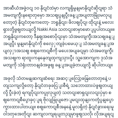
အာဆီယံအဖှဲ့ဝငျ ၁၀ နိုငျငံထဲမှာ လကျရှိမွနျမာနိုငျငံဆိုငျရာ သံ
အမတျကွီးနရောတှမှော အသဈပွနျပွီးခန့ျအပျတာမြိုးမလုပျ
တော့တဲ့ နိုငျငံတှကေတော့- ဘရူနိုငျး၊ ဖိလဈပိုငျ၊ ထိုငျးနဲ့ မလေး
ရှားတို့ဖွဈတယျလို့ Nakki Asia သတငျးစာမှာဖောျပွပါတယျ။။
ဘရူနိုငျးကတော့ ဒီနှဈအစောပိုငျးမှာ သံအမတျကွီးအသဈခန့ျ
အပျပွီး မွနျမာနိုငျငံကို စလှေှတျခဲ့ပမေယ့ျ သံအမတျခန့ျအ
ပျလှှာအသဈ စဈကောငျစီကို မပေးအပျခငျမှာ သံအမတျကွီး
အသဈက ရာထူးကနနေုတျထှကျသှားပွီး သူ့အောကျက ဒုသံအ
မတျကို သံရုံးတာဝနျခံအဖွဈ ခန့ျအပျခဲ့တယျလို့ ဆိုပါတယျ။
အခုလို သံတမနျဆကျဆံရေး အဆင့ျလြော့ခနြတောတှနေဲ့ ပ
တျသကျလို့တော့ နိုငျငံတခုခငြျးစီရဲ့ သဘောထားပဲဖွဈတယျ
လို့ ပွီးခဲ့တဲ့ ရကျပိုငျးကပွုလုပျတဲ့ သတငျးစာရှငျးလငျးပှဲမှာ စ
ဈကောငျစီပွောခှင့ျရ ဗိုလျခြုပျဇောျမငျးထှနျးကတုံ့ပွနျပွော
ကွားထားပါတယျ။ စဈကောငျစီအနနေဲ့ မူလရှိတဲ့ နိုငျငံခွားရေးမူ
ဝါဒတှအေတိုငျး ဆကျလကျရပျတညျမှာဖွဈသလို၊ လိုအပျရငျ