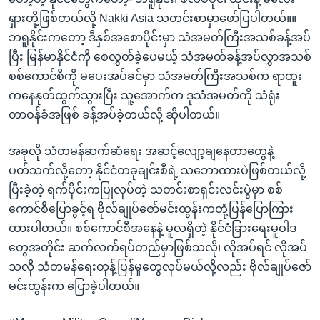
ရှားတို့ဖြစ်တယ်လို့ Nakki Asia သတင်းစာမှာဖော်ပြပါတယ်။။
ဘရူနိုင်းကတော့ ဒီနှစ်အစောပိုင်းမှာ သံအမတ်ကြီးအသစ်ခန့်အပ်
ပြီး မြန်မာနိုင်ငံကို စေလွှတ်ခဲ့ပေမယ့် သံအမတ်ခန့်အပ်လွှာအသစ်
စစ်ကောင်စီကို မပေးအပ်ခင်မှာ သံအမတ်ကြီးအသစ်က ရာထူး
ကနေနုတ်ထွက်သွားပြီး သူ့အောက်က ဒုသံအမတ်ကို သံရုံး
တာဝန်ခံအဖြစ် ခန့်အပ်ခဲ့တယ်လို့ ဆိုပါတယ်။
အခုလို သံတမန်ဆက်ဆံရေး အဆင့်လျော့ချနေတာတွေနဲ့
ပတ်သက်လို့တော့ နိုင်ငံတခုချင်းစီရဲ့ သဘောထားပဲဖြစ်တယ်လို့
ပြီးခဲ့တဲ့ ရက်ပိုင်းကပြုလုပ်တဲ့ သတင်းစာရှင်းလင်းပွဲမှာ စစ်
ကောင်စီပြောခွင့်ရ ဗိုလ်ချုပ်ဇော်မင်းထွန်းကတုံ့ပြန်ပြောကြား
ထားပါတယ်။ စစ်ကောင်စီအနေနဲ့ မူလရှိတဲ့ နိုင်ငံခြားရေးမူဝါဒ
တွေအတိုင်း ဆက်လက်ရပ်တည်မှာဖြစ်သလို၊ လိုအပ်ရင် လိုအပ်
သလို သံတမန်ရေးတုန့်ပြန်မှုတွေလုပ်မယ်လို့လည်း ဗိုလ်ချုပ်ဇော်
မင်းထွန်းက ပြောခဲ့ပါတယ်။