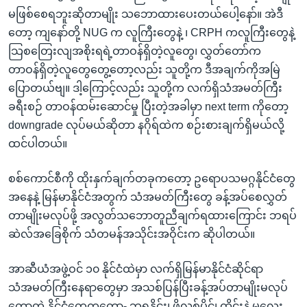
မဖြစ်စေရဘူးဆိုတာမျိုး သဘောထားပေးတယ်ပေါ့နော်။ အဲဒီ
တော့ ကျနော်တို့ NUG က လူကြီးတွေနဲ့ ၊ CRPH ကလူကြီးတွေနဲ့
သြစတြေးလျအစိုးရရဲ့တာဝန်ရှိတဲ့လူတွေ၊ လွှတ်တော်က
တာဝန်ရှိတဲ့လူတွေတွေ့တော့လည်း သူတို့က ဒီအချက်ကိုအမြဲ
ပြောတယ်ဗျ။ ဒါ့ကြောင့်လည်း သူတို့က လက်ရှိသံအမတ်ကြီး
ခရီးစဉ် တာဝန်ထမ်းဆောင်မှု ပြီးတဲ့အခါမှာ next term ကိုတော့
downgrade လုပ်မယ်ဆိုတာ နဂိုရ်ထဲက စဉ်းစားချက်ရှိမယ်လို့
ထင်ပါတယ်။
စစ်ကောင်စီကို ထိုးနှက်ချက်တခုကတော့ ဥရောပသမဂ္ဂနိုင်ငံတွေ
အနေနဲ့ မြန်မာနိုင်ငံအတွက် သံအမတ်ကြီးတွေ ခန့်အပ်စေလွှတ်
တာမျိုးမလုပ်ဖို့ အလွတ်သဘောတူညီချက်ရထားကြောင်း ဘရပ်
ဆဲလ်အခြေစိုက် သံတမန်အသိုင်းအဝိုင်းက ဆိုပါတယ်။
အာဆီယံအဖွဲ့ဝင် ၁၀ နိုင်ငံထဲမှာ လက်ရှိမြန်မာနိုင်ငံဆိုင်ရာ
သံအမတ်ကြီးနေရာတွေမှာ အသစ်ပြန်ပြီးခန့်အပ်တာမျိုးမလုပ်
တော့တဲ့ နိုင်ငံတွေကတော့- ဘရူနိုင်း၊ ဖိလစ်ပိုင်၊ ထိုင်းနဲ့ မလေး