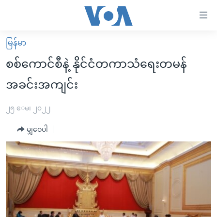
သုံး
ရ
လွယ်ကူ
မြန်မာ
မူလစာမျက်နှာ
စေ
စစ်ကောင်စီနဲ့ နိုင်ငံတကာသံရေးတမန်
မြန်မာ
သည့်
အခင်းအကျင်း
ကမ္ဘာ့သတင်းများ
Link
ဗွီဒီယို
နိုင်ငံတကာ
၂၅ ေမ၊ ၂၀၂၂
များ
သတင်းလွတ်လပ်ခွင့်
အမေရိကန်
ပင်မ
မျှဝေပါ
ရပ်ဝန်းတခု လမ်းတခု အလွန်
တရုတ်
အကြောင်းအရာ
သို့
အင်္ဂလိပ်စာလေ့လာမယ်
အစ္စရေး-ပါလက်စတိုင်း
ကျော်
အပတ်စဉ်ကဏ္ဍများ
အမေရိကန်သုံးအီဒီယံ
ကြည့်
ရေဒီယိုနှင့်ရုပ်သံ အချက်အလက်များ
မကြေးမုံရဲ့ အင်္ဂလိပ်စာ
ရေဒီယို
ရန်
ပင်မ
ရေဒီယို/တီဗွီအစီအစဉ်
ရုပ်ရှင်ထဲက အင်္ဂလိပ်စာ
တီဗွီ