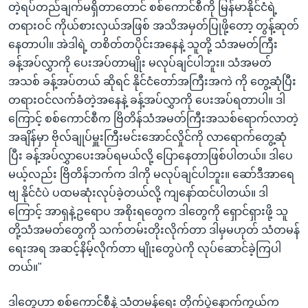
တဲ့ရပ်တည်ချက်မရှိတာတောင် စစ်ကောင်စီကို မြန်မာနိုင်ငံရဲ့
တရားဝင် ကိုယ်စားလှယ်အဖြစ် အသိအမှတ်ပြုဖို့တော့ တွန့်ဆုတ်
နေတာပါ။ အဲဒါရဲ့ တစိတ်တပိုင်းအနေနဲ့ သူတို့ သံအမတ်ကြီး
ခန့်အပ်လွှာကို ပေးအပ်တာမျိုး မလုပ်ချင်ပါဘူး။ သံအမတ်
အသစ် ခန့်အပ်တယ် ဆိုရင် နိုင်ငံတော်အကြီးအကဲ ကို တွေ့ဆုံပြီး
တရားဝင်လက်ခံတဲ့အနေနဲ့ ခန့်အပ်လွှာကို ပေးအပ်ရတာပါ။ ဒါ
ကြောင့် စစ်ကောင်စီက ဗြိတိန်သံအမတ်ကြီးအသစ်ရောက်လာတဲ့
အချိန်မှာ ဗိုလ်ချုပ်မှူးကြီးမင်းအောင်လှိုင်ကို လာရောက်တွေ့ဆုံ
ပြီး ခန့်အပ်လွှာပေးအပ်ရမယ်လို့ ပြောနေတာဖြစ်ပါတယ်။ ဒါပေ
မယ့်လည်း ဗြိတိန်ဘက်က ဒါကို မလုပ်ချင်ပါဘူး။ ဆော်ဒီအာရေ
ဗျ နိုင်ငံပဲ ပထမဆုံးလုပ်ခဲ့တယ်လို့ ကျနော်ထင်ပါတယ်။ ဒါ
ကြောင့် အာရှနဲ့ဥရောပ အစိုးရတွေက ဒါတွေကို ရှောင်ရှားဖို့ သူ
တို့သံအမတ်တွေကို သက်တမ်းတိုးလိုက်တာ ဒါမှမဟုတ် သံတမန်
ရေးအရ အဆင့်နိမ့်လိုက်တာ မျိုးတွေပဲကို လုပ်ဆောင်ခဲ့ကြပါ
တယ်။"
ဒါတွေဟာ စစ်ကောင်စီနဲ့ သံတမန်ရေး တိုက်ပွဲနောက်ကွယ်က