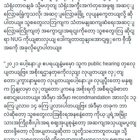
သံရုံးတာဝနျခံ သို့မဟုတျ သံရုံးအကွီးအကဲတှအေဖွဈ အဆင့ျ
လြော့ခခြဲ့ကွသလို၊ အဆင့ျလြော့ခဖြို့ လုပျနကွေတယျလို့ ဆို
ပါတယျ။ သွစတွေးလဘြကျက သံတမနျဆကျဆံရေးအဆင့ျ
လြော့ခလြိုကျတဲ့ အကွောငျးအရငျးကိုတော့ သွစတွေးလြ ဆိုငျ
ရာ NUG ကိုယျစားလှယျ ဒေါကျတာထှနျးအောငျရှှကေ ဗှီအို
အကေို အခုလိုပွောပါတယျ။
“၂၀၂၁ ပေါ့နောျ၊ ဧပရယျနဲ့မမှော သူက public hearing တှလေု
ပျတယျဗြ။ အစိုးရဌာနတှကေိုလညျး လုပျတယျ။ လှှတျ
တောျကွားနာမှုတှေ လုပျတယျပေါ့နောျ။ လုပျပွီးတော့ မနှဈ
က ဂြှနျလမှာ လှှတျတောျကနေ အစိုးရကို အစီရငျခံစာတ
စောငျပေးတယျ။ အဲဒီမှာ အဲဒီမှာ recondmandation အားလုံး ၁၃
ခကြျလား၊ ၁၄ ခကြျလားပါတယျဗြ။ အဲဒီမှာ တခုက ဘာ
လဲဆိုတော့ သွစတွေးလအြစိုးရအနနေဲ့တော့ ကိုယ့ျရဲ့အမြိုး
သားအကြိုးစီးပှါးအရ စဈအုပျစုနဲ့တော့ အဆကျအသှယျမပွတျ
ထားဖို့တော့ လိုအပျတယျဆိုတာ သူတို့သဘောတူတယျ။ သို့
သောျ သွစတွေးလရြဲ့ထိတှေ့ဆကျဆံမှုတှသေညျ စဈအုပျစု