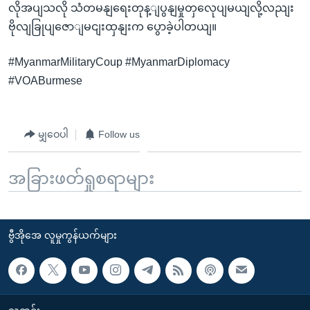
လိုအပျသလို သံတမနျရေးတုန့ျပွနျမှုတှလေုပျမယျလို့လညျး
ဗိုလျခြုပျဇောျမငျးထှနျးက ပွောခဲ့ပါတယျ။
#MyanmarMilitaryCoup #MyanmarDiplomacy
#VOABurmese
မျှဝေပါ
Follow us
အခြားဖတ်ရှုစရာများ
ဗွီအိုအေ လူမှုကွန်ယက်များ