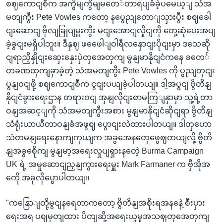
စဈကောငျစီက အကွိမျကွိမျမတေ်တာရပျခံခဲ့ပမေယ့ျ သံအ
မတျကွီး Pete Vowles ကတော့ နပွေညျတောျသှားပွီး စဈခေါ
ငျးဆောငျ ဗိုလျခြုပျမှူးကွီး မငျးအောငျလှိုငျကို တှေ့ဆုံပေးအပျ
ခဲ့ခွငျးမရှိပါဘူး။ ဒီနှဈ ဖဖေေါျဝါရီလနှောငျးပိုငျးမှာ ဒသေဆို
ငျရာညှိနှိုငျးဆှေးနှေးပှဲတှအေတှကျ မွနျမာနိုငျငံကနေ ခတေ်
တခဏထှကျခှာခဲ့တဲ့ သံအမတျကွီး Pete Vowles ကို ပွညျတှငျး
ပွနျဝငျဖို့ စဈကောငျစီက ငွငျးပယျခဲ့ပါတယျ။ ဒါ့အပွငျ ဗွိတိနျ
နိုငျငံခွားရေးဌာန တရားဝငျ အှနျလိုငျးစာမကြျနှာမှာ သူ့ရဲ့တာ
ဝနျအဆင့ျကို သံအမတျကွီးအစား မွနျမာနိုငျငံဆိုငျရာ ဗွိတိနျ
သံရုံးယာယီတာဝနျခံအဖွဈ ပွောငျးလဲထားပါတယျ။ ဒါတှဟော
သံတမနျရေးနောကျကှယျက အခွအေနတှေဖွေဈတယျလို့ ဗွိတိ
နျအခွစေိုကျ မွနျမာ့အရေးလှုပျရှားနတေဲ့ Burma Campaign
UK ရဲ့ အမှုဆောငျညှနျကွားရေးမှူး Mark Farmaner က ဗှီအိုအ
ကေို အခုလိုပွောပါတယျ။
"ကနြောျတို့မွငျနရေတာကတော့ ဗွိတိနျအစိုးရအနနေဲ့ စီးပှား
ရေးအရ ပဈမှတျထား ပိတျဆို့အရေးယူမှုအသဈတှအေတှကျ