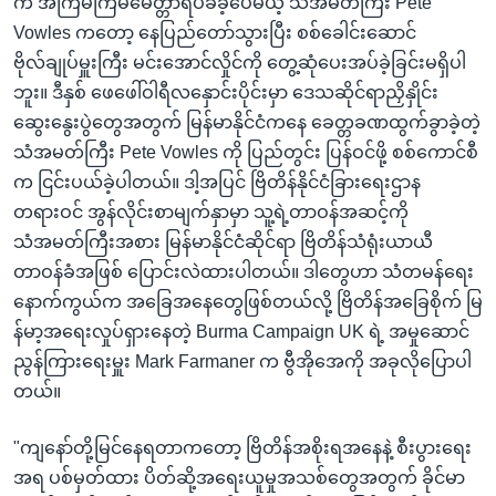
က အကြိမ်ကြိမ်မေတ္တာရပ်ခံခဲ့ပေမယ့် သံအမတ်ကြီး Pete
Vowles ကတော့ နေပြည်တော်သွားပြီး စစ်ခေါင်းဆောင်
ဗိုလ်ချုပ်မှူးကြီး မင်းအောင်လှိုင်ကို တွေ့ဆုံပေးအပ်ခဲ့ခြင်းမရှိပါ
ဘူး။ ဒီနှစ် ဖေဖေါ်ဝါရီလနှောင်းပိုင်းမှာ ဒေသဆိုင်ရာညှိနှိုင်း
ဆွေးနွေးပွဲတွေအတွက် မြန်မာနိုင်ငံကနေ ခေတ္တခဏထွက်ခွာခဲ့တဲ့
သံအမတ်ကြီး Pete Vowles ကို ပြည်တွင်း ပြန်ဝင်ဖို့ စစ်ကောင်စီ
က ငြင်းပယ်ခဲ့ပါတယ်။ ဒါ့အပြင် ဗြိတိန်နိုင်ငံခြားရေးဌာန
တရားဝင် အွန်လိုင်းစာမျက်နှာမှာ သူ့ရဲ့တာဝန်အဆင့်ကို
သံအမတ်ကြီးအစား မြန်မာနိုင်ငံဆိုင်ရာ ဗြိတိန်သံရုံးယာယီ
တာဝန်ခံအဖြစ် ပြောင်းလဲထားပါတယ်။ ဒါတွေဟာ သံတမန်ရေး
နောက်ကွယ်က အခြေအနေတွေဖြစ်တယ်လို့ ဗြိတိန်အခြေစိုက် မြ
န်မာ့အရေးလှုပ်ရှားနေတဲ့ Burma Campaign UK ရဲ့ အမှုဆောင်
ညွန်ကြားရေးမှူး Mark Farmaner က ဗွီအိုအေကို အခုလိုပြောပါ
တယ်။
"ကျနော်တို့မြင်နေရတာကတော့ ဗြိတိန်အစိုးရအနေနဲ့ စီးပွားရေး
အရ ပစ်မှတ်ထား ပိတ်ဆို့အရေးယူမှုအသစ်တွေအတွက် ခိုင်မာ