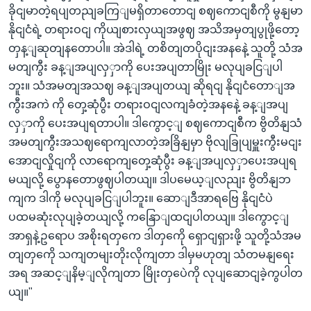
ခိုငျမာတဲ့ရပျတညျခကြျမရှိတာတောငျ စဈကောငျစီကို မွနျမာ
နိုငျငံရဲ့ တရားဝငျ ကိုယျစားလှယျအဖွဈ အသိအမှတျပွုဖို့တော့
တှန့ျဆုတျနတောပါ။ အဲဒါရဲ့ တစိတျတပိုငျးအနနေဲ့ သူတို့ သံအ
မတျကွီး ခန့ျအပျလှှာကို ပေးအပျတာမြိုး မလုပျခငြျပါ
ဘူး။ သံအမတျအသဈ ခန့ျအပျတယျ ဆိုရငျ နိုငျငံတောျအ
ကွီးအကဲ ကို တှေ့ဆုံပွီး တရားဝငျလကျခံတဲ့အနနေဲ့ ခန့ျအပျ
လှှာကို ပေးအပျရတာပါ။ ဒါကွောင့ျ စဈကောငျစီက ဗွိတိနျသံ
အမတျကွီးအသဈရောကျလာတဲ့အခြိနျမှာ ဗိုလျခြုပျမှူးကွီးမငျး
အောငျလှိုငျကို လာရောကျတှေ့ဆုံပွီး ခန့ျအပျလှှာပေးအပျရ
မယျလို့ ပွောနတောဖွဈပါတယျ။ ဒါပမေယ့ျလညျး ဗွိတိနျဘ
ကျက ဒါကို မလုပျခငြျပါဘူး။ ဆောျဒီအာရဗြေ နိုငျငံပဲ
ပထမဆုံးလုပျခဲ့တယျလို့ ကနြောျထငျပါတယျ။ ဒါကွောင့ျ
အာရှနဲ့ဥရောပ အစိုးရတှကေ ဒါတှကေို ရှောငျရှားဖို့ သူတို့သံအမ
တျတှကေို သကျတမျးတိုးလိုကျတာ ဒါမှမဟုတျ သံတမနျရေး
အရ အဆင့ျနိမ့ျလိုကျတာ မြိုးတှပေဲကို လုပျဆောငျခဲ့ကွပါတ
ယျ။"