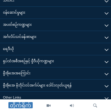
သတင်း
၀န်ဆောင်မှုများ
အပတ်စဉ်ကဏ္ဍများ
အင်္ဂလိပ်သင်ခန်းစာများ
ရေဒီယို
ရုပ်သံအစီအစဉ်နှင့် ဗွီဒီယိုကဏ္ဍများ
ဗွီအိုအေအကြောင်း
ဗွီအိုအေ မိုဘိုင်းလ်အက်ပ်များ ဒေါင်းလုတ်ယူရန်
Other Links
တိုက်ရိုက်