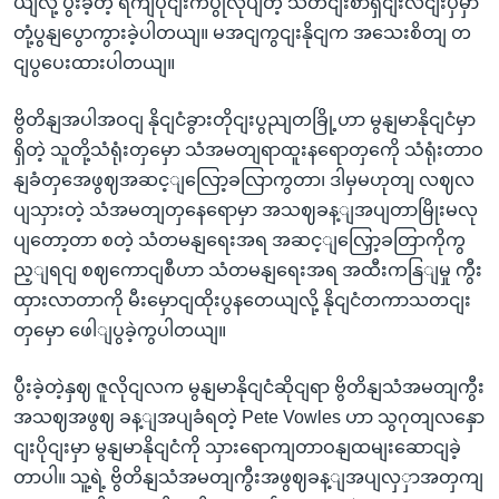
ယျလို့ ပွီးခဲ့တဲ့ ရကျပိုငျးကပွုလုပျတဲ့ သတငျးစာရှငျးလငျးပှဲမှာ
တုံ့ပွနျပွောကွားခဲ့ပါတယျ။ မအငျကွငျးနိုငျက အသေးစိတျ တ
ငျပွပေးထားပါတယျ။
ဗွိတိနျအပါအဝငျ နိုငျငံခွားတိုငျးပွညျတခြို့ဟာ မွနျမာနိုငျငံမှာ
ရှိတဲ့ သူတို့သံရုံးတှမှော သံအမတျရာထူးနရောတှကေို သံရုံးတာဝ
နျခံတှအေဖွဈအဆင့ျလြော့ခလြာကွတာ၊ ဒါမှမဟုတျ လဈလ
ပျသှားတဲ့ သံအမတျတှနေရောမှာ အသဈခန့ျအပျတာမြိုးမလု
ပျတော့တာ စတဲ့ သံတမနျရေးအရ အဆင့ျလြှော့ခတြာကိုကွ
ည့ျရငျ စဈကောငျစီဟာ သံတမနျရေးအရ အထီးကနြျမှု ကွီး
ထှားလာတာကို မီးမှောငျထိုးပွနတေယျလို့ နိုငျငံတကာသတငျး
တှမှော ဖေါျပွခဲ့ကွပါတယျ။
ပွီးခဲ့တဲ့နှဈ ဇူလိုငျလက မွနျမာနိုငျငံဆိုငျရာ ဗွိတိနျသံအမတျကွီး
အသဈအဖွဈ ခန့ျအပျခံရတဲ့ Pete Vowles ဟာ သွဂုတျလနှော
ငျးပိုငျးမှာ မွနျမာနိုငျငံကို သှားရောကျတာဝနျထမျးဆောငျခဲ့
တာပါ။ သူ့ရဲ့ ဗွိတိနျသံအမတျကွီးအဖွဈခန့ျအပျလှှာအတှကျ