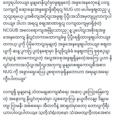
တှေ့ရပါတယျ။ မွနျမာနိုငျငံမှာဖွဈနတေဲ့ အခွအေနတှေနေဲ့ ပတျ
သကျလို့ ဆှေးနှေးအဖွရှောဖို့ဆိုရငျ NUG ဟာ မပါမဖွဈထည့ျ
သှငျးရမယ့ျအစိတျအပိုငျးအဖွဈ ပိုပွီးအသိအမှတျပွုလာကွပါ
တယျ။ ဒါဟာ အရငျ စဈအာဏာရှငျ လကျထကျမှာရှိခဲ့တဲ့
NCGUB အဝေးရောကျအမြိုးသားညှှန့ျပေါငျးအစိုးရအခွ
အေနထေကျ နိုငျငံတကာထောကျခံမှု ပိုပွီးရရှိထားဖွဈပါတယျ။
တကယ့ျကို ပိုမိုကောငျးမှနျတဲ့ အခွအေနဖွေဈပါတယျ။ စဈတ
ပျကို ဆန့ျကငြျတဲ့နရောမှာ ခိုငျခိုငျခံခံ စနဈတကြ စုစုစညျး
စညျးနဲ့ အားကောငျးတဲ့ အငျအားစုအဖွဈရှိနတေဲ့အခကြျဟာ နို
ငျငံတကာအသိုငျးအဝိုငျးအတှကျ မွနျမာစဈကောငျစီအစား
NUG ကို အခွားရှေးခယြျစရာတခုရှိနတောဟာ အရမျးအရေး
ကွီးပါတယျ။"
လကျရှိ မွနျမာနဲ့ သံတမနျဆကျဆံရေး အဆင့ျလြော့ခနြကွေ
တဲ့ အနောကျ နိုငျငံတှထေဲမှာ သွစတွေးလြ၊ နယူးဇီလနျ၊ ဒိနျးမ
တျ၊ ဂြာမနီ၊ အစ်စရေး၊ အီတလီနဲ့ အာရှထဲမှာတော့ တောငျကိုရီး
ယားပါဝငျပါတယျ။ သူတို့သံရုံးတှမှော သံအမတျကွီးတှအေစား