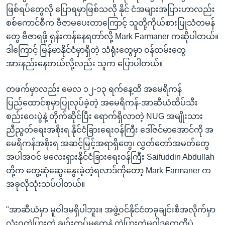
ဖြစ်ရပ်တွေလို ပြောရမှာဖြစ်သလို နိုင် ငံအများအပြားဟာလည်း
စစ်ကောင်စီက ဗီဇာမပေးတာကြောင့် သူတို့ကိုယ်စားပြုသံတမန်
တွေ ဗီဇာရဖို့ ရုန်းကန်နေရတာ်လို့ Mark Farmaner ကဆိုပါတယ်။
ဒါကြောင့် မြန်မာနိုင်ငံမှာရှိတဲ့ သံရုံးတွေမှာ ဝန်ထမ်းတွေ
အားနည်းနေတယ်လို့လည်း သူက ပြောပါတယ်။
တဖက်မှာလည်း မေလ ၁၂-၁၃ ရက်နေ့ထိ အမေရိကန်
ပြည်ထောင်စုမှာပြုလုပ်ခဲ့တဲ့ အမေရိကန်-အာဆီယံထိပ်သီး
စည်းဝေးပွဲနဲ့ တိုက်ဆိုင်ပြီး ရောက်ရှိလာတဲ့ NUG အမျိုးသား
ညီညွတ်ရေးအစိုးရ နိုင်ငံခြားရေးဝန်ကြီး ဒေါ်ဇင်မာအောင်ကို အ
မေရိကန်အစိုးရ အဆင့်မြင့်အရာရှိတွေ၊ လွှတ်တော်အမတ်တွေ
အပါအဝင် မလေးရှားနိုင်ငံခြားရေးဝန်ကြီး Saifuddin Abdullah
တို့က တွေ့ဆုံဆွေးနွေးခဲ့တဲ့ရလာဒ်ကိုတော့ Mark Farmaner က
အခုလိုသုံးသပ်ပါတယ်။
"အာဆီယံမှာ မူဝါဒမရှိပါဘူး။ အဖွဲ့ဝင်နိုင်ငံတခုချင်းစီအလိုက်မှာ
လုံးဝကွဲပြားတဲ့ ချဉ်းကပ်မှုတွေနဲ့ ကွဲပြားတဲ့မူဝါဒတွေကိုပဲ