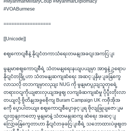
#MyanmarMilitaryCoup #MyanmarDiplomacy
#VOABurmese
==================
[[Unicode]]
စဈကောငျစီနဲ့ နိုငျငံတကာသံရေးတမနျအခငျးအကငြျး
မွနျမာစဈကောငျစီရဲ့ သံတမနျရေးနယျပယျမှာ အာရှနဲ့ ဥရောပ
နိုငျငံတခြို့ဟာ သံတမနျဆကျဆံရေး အဆင့ျနှိမ့ျခနြကွေ
လာသလို တဘကျမှာလညျး NUG ကို မွနျမာပွညျသူတှရေဲ့
တရားဝငျကိုယျစားလှယျအဖွဈ လကျခံဆကျဆံမှု ပိုပွီးတိုးလာ
တယျလို့ ဗွိတိနျအခွစေိုကျ Buram Campaign UK ကဗှီအိုအ
ကေို ပွောပါတယျ။ စဈကောငျစီပွောခှင့ျရ ဗိုလျခြုပျဇောျမ
ငျးထှနျးကတော့ မွနျမာနဲ့ သံတမနျဆကျ ဆံရေး အဆင့ျ
လြော့ခနြကွေတာဟာ နိုငျငံတခုခငြျးစီရဲ့ သဘောထားပဲဖွဈတ