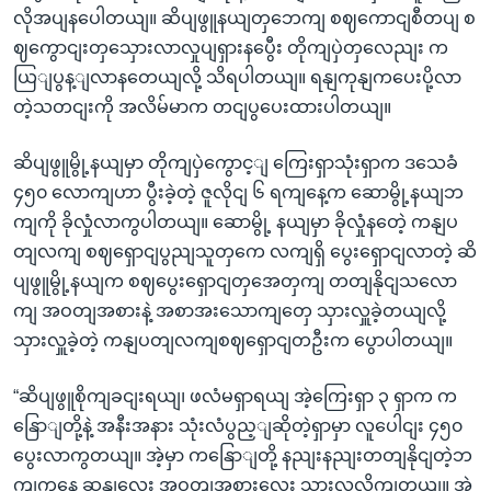
လိုအပျနပေါတယျ။ ဆိပျဖွူနယျတှဘေကျ စဈကောငျစီတပျ စ
ဈကွောငျးတှသှေားလာလှုပျရှားနပွေီး တိုကျပှဲတှလေညျး က
ယြျပွန့ျလာနတေယျလို့ သိရပါတယျ။ ရနျကုနျကပေးပို့လာ
တဲ့သတငျးကို အလိမ်မာက တငျပွပေးထားပါတယျ။
ဆိပျဖွူမွို့နယျမှာ တိုကျပှဲကွောင့ျ ကြေးရှာသုံးရှာက ဒသေခံ
၄၅၀ လောကျဟာ ပွီးခဲ့တဲ့ ဇူလိုငျ ၆ ရကျနေ့က ဆောမွို့နယျဘ
ကျကို ခိုလှုံလာကွပါတယျ။ ဆောမွို့ နယျမှာ ခိုလှုံနတေဲ့ ကနျပ
တျလကျ စဈရှောငျပွညျသူတှကေ လကျရှိ ပွေးရှောငျလာတဲ့ ဆိ
ပျဖွူမွို့နယျက စဈပွေးရှောငျတှအေတှကျ တတျနိုငျသလော
ကျ အဝတျအစားနဲ့ အစာအးသောကျတှေ သှားလှူခဲ့တယျလို့
သှားလှူခဲ့တဲ့ ကနျပတျလကျစဈရှောငျတဦးက ပွောပါတယျ။
“ဆိပျဖွူစိုကျခငျးရယျ၊ ဖလံမရှာရယျ အဲ့ကြေးရှာ ၃ ရှာက က
နြောျတို့နဲ့ အနီးအနား သုံးလံပွည့ျဆိုတဲ့ရှာမှာ လူပေါငျး ၄၅၀
ပွေးလာကွတယျ။ အဲ့မှာ ကနြောျတို့ နညျးနညျးတတျနိုငျတဲ့ဘ
ကျကနေ ဆနျလေး အဝတျအစားလေး သှားလှူလိုကျတယျ။ အဲ