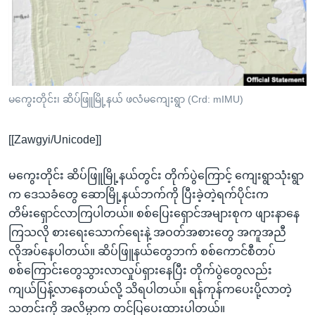
အ
သုတပဒေသာ အင်္ဂလိပ်စာ
ညွန်း
Learning English
စာမျက်နှာ
သို့
ဗွီအိုအေ လူမှုကွန်ယက်များ
ကျော်
ကြည့်
မကွေးတိုင်း၊ ဆိပ်ဖြူမြို့နယ် ဖလံမကျေးရွာ (Crd: mIMU)
ရန်
ဘာသာစကားများ
ရှာဖွေ
[[Zawgyi/Unicode]]
ရန်
နေရာ
မကွေးတိုင်း ဆိပ်ဖြူမြို့နယ်တွင်း တိုက်ပွဲကြောင့် ကျေးရွာသုံးရွာ
သို့
က ဒေသခံတွေ ဆောမြို့နယ်ဘက်ကို ပြီးခဲ့တဲ့ရက်ပိုင်းက
ကျော်
တိမ်းရှောင်လာကြပါတယ်။ စစ်ပြေးရှောင်အများစုက ဖျားနာနေ
ရန်
ကြသလို စားရေးသောက်ရေးနဲ့ အဝတ်အစားတွေ အကူအညီ
လိုအပ်နေပါတယ်။ ဆိပ်ဖြူနယ်တွေဘက် စစ်ကောင်စီတပ်
စစ်ကြောင်းတွေသွားလာလှုပ်ရှားနေပြီး တိုက်ပွဲတွေလည်း
ကျယ်ပြန့်လာနေတယ်လို့ သိရပါတယ်။ ရန်ကုန်ကပေးပို့လာတဲ့
သတင်းကို အလိမ္မာက တင်ပြပေးထားပါတယ်။