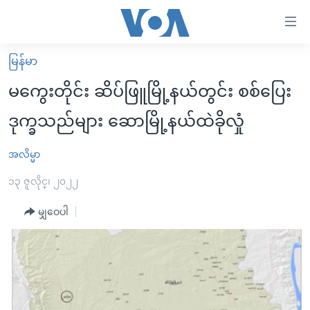
သုံး
ရ
လွယ်ကူ
မြန်မာ
မူလစာမျက်နှာ
စေ
မကွေးတိုင်း ဆိပ်ဖြူမြို့နယ်တွင်း စစ်ပြေး
မြန်မာ
သည့်
ဒုက္ခသည်များ ဆောမြို့နယ်ထဲခိုလှုံ
ကမ္ဘာ့သတင်းများ
Link
ဗွီဒီယို
နိုင်ငံတကာ
အလိမ္မာ
များ
သတင်းလွတ်လပ်ခွင့်
အမေရိကန်
၁၃ ဇူလိုင္၊ ၂၀၂၂
ပင်မ
ရပ်ဝန်းတခု လမ်းတခု အလွန်
တရုတ်
အကြောင်းအရာ
မျှဝေပါ
သို့
အင်္ဂလိပ်စာလေ့လာမယ်
အစ္စရေး-ပါလက်စတိုင်း
ကျော်
အပတ်စဉ်ကဏ္ဍများ
အမေရိကန်သုံးအီဒီယံ
ကြည့်
ရေဒီယိုနှင့်ရုပ်သံ အချက်အလက်များ
မကြေးမုံရဲ့ အင်္ဂလိပ်စာ
ရေဒီယို
ရန်
ပင်မ
ရေဒီယို/တီဗွီအစီအစဉ်
ရုပ်ရှင်ထဲက အင်္ဂလိပ်စာ
တီဗွီ