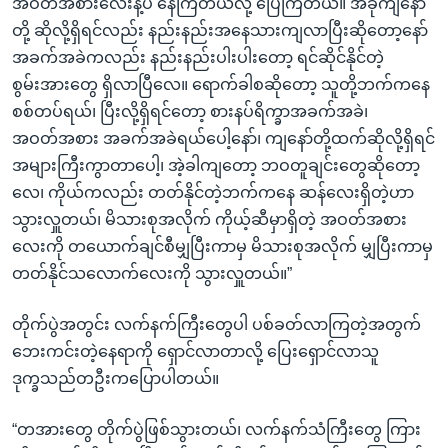
အဝတ်အစားလေးနဲ့ပဲ နေကြတယ်လို့ ပြေကြတယ်။ အခုကျနော်
တို့ ဆိုလို့ရှိရင်လည်း နည်းနည်းအနေသားကျလာပြီးဆိုတော့နော်
အခက်အခဲကလည်း နည်းနည်းပါးပါးတော့ ရင်ဆိုင်နိုင်တဲ့
စွမ်းအားတွေ ရှိလာပြီလေ။ ရောက်ခါစဆိုတော့ သူတို့ဘက်ကနေ
စစ်တပ်ရယ်၊ ပြီးလို့ရှိရင်တော့ စားနပ်ရိက္ခာအခက်အခဲ၊
အဝတ်အစား အခက်အခဲရယ်ပေါ့နော်၊ ကျနော်တို့ထက်ဆိုလို့ရှိရင်
အများကြီးကွာတာပေါ့၊ အဲ့ခါကျတော့ ဘဝတူချင်းတွေဆိုတော့
လေ၊ ကိုယ်ကလည်း တတ်နိုင်တဲ့ဘက်ကနေ ဆန်လေးရှိတဲ့ဟာ
သွားလှူတယ်၊ မိသားစုအလိုက် ကိုယ့်ဆီမှာရှိတဲ့ အဝတ်အစား
လေးကို တယောက်ချင်စီမျှပြီးကာမှ မိသားစုအလိုက် မျှပြီးကာမှ
တတ်နိုင်သလောက်လေးကို သွားလှူတယ်။”
တိုက်ပွဲအတွင်း လက်နက်ကြီးတွေပါ ပစ်ခတ်လာကြတဲ့အတွက်
ဘေးကင်းတဲ့နေရာကို ရှောင်လာတာလို့ ပြေးရှောင်လာသူ
ဒုက္ခသည်တဦးကပြောပါတယ်။
“တအားတွေ တိုက်ပွဲဖြစ်သွားတယ်၊ လက်နက်သံကြီးတွေ ကြား