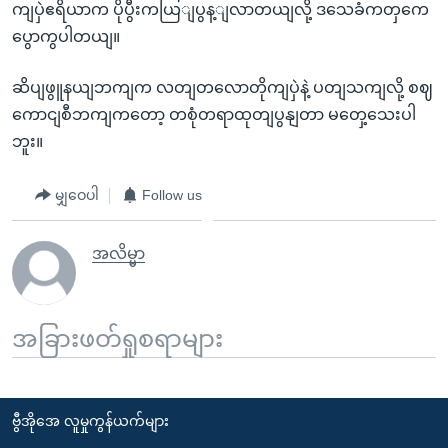
ကျပှဲဧရိယာက ပိုပွီးကယြျပွန့ျလာတယျလို့ ဒသေခံကတှကေ
ပွောကွပါတယျ။
ဆိပျဖွူနယျဘကျက လတျတလောတိုကျပှဲနဲ့ ပတျသကျလို့ စဈ
ကောငျစီဘကျကတော့ တစုံတရာထုတျပွနျတာ မတှေ့သေးပါ
ဘူး။
မျှဝေပါ
Follow us
အလိမ္မာ
အခြားဖတ်ရှုစရာများ
ဗွီအိုအေ လူမှုကွန်ယက်များ