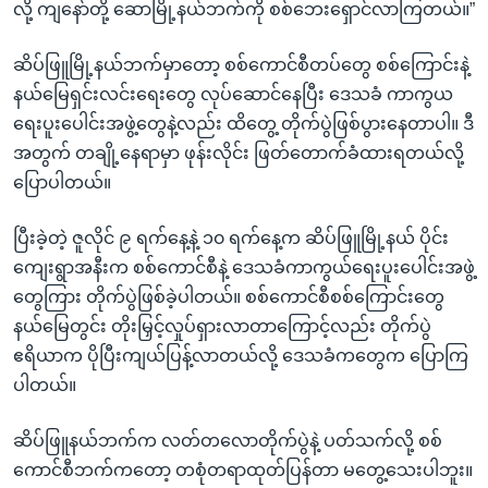
လို့ ကျနော်တို့ ဆောမြို့နယ်ဘက်ကို စစ်ဘေးရှောင်လာကြတယ်။”
ဆိပ်ဖြူမြို့နယ်ဘက်မှာတော့ စစ်ကောင်စီတပ်တွေ စစ်ကြောင်းနဲ့
နယ်မြေရှင်းလင်းရေးတွေ လုပ်ဆောင်နေပြီး ဒေသခံ ကာကွယ
ရေးပူးပေါင်းအဖွဲ့တွေနဲ့လည်း ထိတွေ့ တိုက်ပွဲဖြစ်ပွားနေတာပါ။ ဒီ
အတွက် တချို့နေရာမှာ ဖုန်းလိုင်း ဖြတ်တောက်ခံထားရတယ်လို့
ပြောပါတယ်။
ပြီးခဲ့တဲ့ ဇူလိုင် ၉ ရက်နေ့နဲ့ ၁၀ ရက်နေ့က ဆိပ်ဖြူမြို့နယ် ပိုင်း
ကျေးရွာအနီးက စစ်ကောင်စီနဲ့ ဒေသခံကာကွယ်ရေးပူးပေါင်းအဖွဲ့
တွေကြား တိုက်ပွဲဖြစ်ခဲ့ပါတယ်။ စစ်ကောင်စီစစ်ကြောင်းတွေ
နယ်မြေတွင်း တိုးမြှင့်လှုပ်ရှားလာတာကြောင့်လည်း တိုက်ပွဲ
ဧရိယာက ပိုပြီးကျယ်ပြန့်လာတယ်လို့ ဒေသခံကတွေက ပြောကြ
ပါတယ်။
ဆိပ်ဖြူနယ်ဘက်က လတ်တလောတိုက်ပွဲနဲ့ ပတ်သက်လို့ စစ်
ကောင်စီဘက်ကတော့ တစုံတရာထုတ်ပြန်တာ မတွေ့သေးပါဘူး။