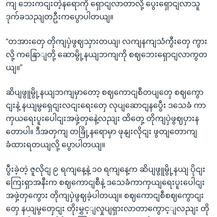
ကျ ဘေးကငျးတဲ့နရောကို ရှောငျလာတာလို့ ပွေးရှောငျလာသူ
ဒုက်ခသညျတဦးကပွောပါတယျ။
“တအားတှေ တိုကျပှဲဖွဈသှားတယျ၊ လကျနကျသံကွီးတှေ ကွား
လို့ ကနြောျတို့ ဆောမွို့နယျဘကျကို စဈဘေးရှောငျလာကွတ
ယျ။”
ဆိပျဖွူမွို့နယျဘကျမှာတော့ စဈကောငျစီတပျတှေ စဈကွော
ငျးနဲ့ နယျမွရှေငျးလငျးရေးတှေ လုပျဆောငျနပွေီး ဒသေခံ ကာ
ကှယရေးပူးပေါငျးအဖှဲ့တှနေဲ့လညျး ထိတှေ့ တိုကျပှဲဖွဈပှားန
တောပါ။ ဒီအတှကျ တခြို့နရောမှာ ဖုနျးလိုငျး ဖွတျတောကျ
ခံထားရတယျလို့ ပွောပါတယျ။
ပွီးခဲ့တဲ့ ဇူလိုငျ ၉ ရကျနေ့နဲ့ ၁၀ ရကျနေ့က ဆိပျဖွူမွို့နယျ ပိုငျး
ကြေးရှာအနီးက စဈကောငျစီနဲ့ ဒသေခံကာကှယျရေးပူးပေါငျး
အဖှဲ့တှကွေား တိုကျပှဲဖွဈခဲ့ပါတယျ။ စဈကောငျစီစဈကွောငျး
တှေ နယျမွတှေငျး တိုးမွှင့ျလှုပျရှားလာတာကွောင့ျလညျး တို