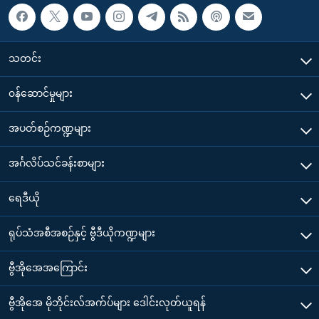
သတင်း
၀န်ဆောင်မှုများ
အပတ်စဉ်ကဏ္ဍများ
အင်္ဂလိပ်သင်ခန်းစာများ
ရေဒီယို
ရုပ်သံအစီအစဉ်နှင့် ဗွီဒီယိုကဏ္ဍများ
ဗွီအိုအေအကြောင်း
ဗွီအိုအေ မိုဘိုင်းလ်အက်ပ်များ ဒေါင်းလုတ်ယူရန်