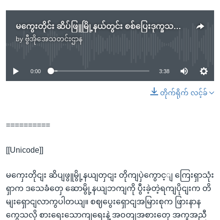
မကွေးတိုင်း ဆိပ်ဖြူမြို့နယ်တွင်း စစ်ပြေးဒုက္ခသည်များ ဆောမြို့နယ်ထဲခိုလှုံ.mp3
by
ဗွီအိုအေသတင်းဌာန
No media source currently available
0:00
3:38
တိုက်ရိုက် လင့်ခ်
==========
[[Unicode]]
မကှေးတိုငျး ဆိပျဖွူမွို့နယျတှငျး တိုကျပှဲကွောင့ျ ကြေးရှာသုံး
ရှာက ဒသေခံတှေ ဆောမွို့နယျဘကျကို ပွီးခဲ့တဲ့ရကျပိုငျးက တိ
မျးရှောငျလာကွပါတယျ။ စဈပွေးရှောငျအမြားစုက ဖြားနာန
ကွေသလို စားရေးသောကျရေးနဲ့ အဝတျအစားတှေ အကူအညီ