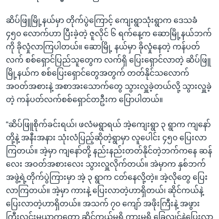
ဆိပ်ဖြူမြို့နယ်မှာ တိုက်ပွဲကြောင့် ကျေးရွာသုံးရွာက ဒေသခံ
၄၅၀ လောက်ဟာ ပြီးခဲ့တဲ့ ဇူလိုင် ၆ ရက်နေ့က ဆောမြို့နယ်ဘက်
ကို ခိုလှုံလာကြပါတယ်။ ဆောမြို့ နယ်မှာ ခိုလှုံနေတဲ့ ကန်ပတ်
လက် စစ်ရှောင်ပြည်သူတွေက လက်ရှိ ပြေးရှောင်လာတဲ့ ဆိပ်ဖြူ
မြို့နယ်က စစ်ပြေးရှောင်တွေအတွက် တတ်နိုင်သလောက်
အဝတ်အစားနဲ့ အစာအးသောက်တွေ သွားလှူခဲ့တယ်လို့ သွားလှူခဲ့
တဲ့ ကန်ပတ်လက်စစ်ရှောင်တဦးက ပြောပါတယ်။
“ဆိပ်ဖြူစိုက်ခင်းရယ်၊ ဖလံမရွာရယ် အဲ့ကျေးရွာ ၃ ရွာက ကျနော်
တို့နဲ့ အနီးအနား သုံးလံပြည့်ဆိုတဲ့ရွာမှာ လူပေါင်း ၄၅၀ ပြေးလာ
ကြတယ်။ အဲ့မှာ ကျနော်တို့ နည်းနည်းတတ်နိုင်တဲ့ဘက်ကနေ ဆန်
လေး အဝတ်အစားလေး သွားလှူလိုက်တယ်။ အဲမှာက နှစ်ဘက်
အဖွဲ့ရဲ့တိုက်ပွဲကြားမှာ အဲ့ ၃ ရွာက ငတ်နေလို့တဲ့။ အဲ့လိုတွေ ပြေး
လာကြတယ်။ အဲ့မှာ ကားနဲ့ ပြေးလာတဲ့ဟာရှိတယ်၊ ဆိုင်ကယ်နဲ့
ပြေးလာတဲ့ဟာရှိတယ်။ အသက် ၇၀ ကျော် အဖိုးကြီးနဲ့ အဖွား
ကြီးလင်းမယာကတော့ ဆိုင်ကယ်မရှိ ကားမရှိ ခြေလျင်နဲ့ပြေးလာ