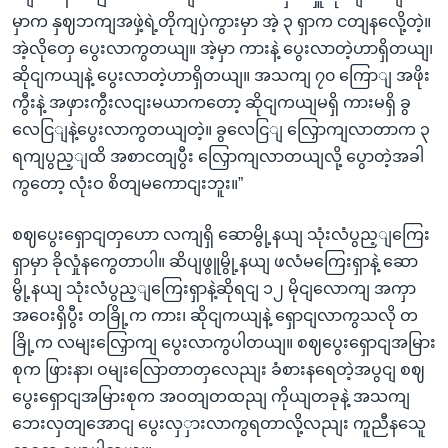
မှာက နှဈဘကျအဖှဲ့ရဲ့တိုကျပှဲကွားမှာ အဲ့ ၃ ရှာက ငတျနလေို့တဲ့။
အဲ့လိုတှေ ပွေးလာကွတယျ။ အဲ့မှာ ကားနဲ့ ပွေးလာတဲ့ဟာရှိတယျ၊
ဆိုငျကယျနဲ့ ပွေးလာတဲ့ဟာရှိတယျ။ အသကျ ၇၀ ကြောျ အဖိုး
ကွီးနဲ့ အဖှားကွီးလငျးမယာကတော့ ဆိုငျကယျမရှိ ကားမရှိ ခွ
လေငြျနဲ့ပွေးလာကွတယျတဲ့။ ခွလေငြျ လြှောကျလာတာက ၃
ရကျပွည့ျထိ အစာငတျပွီး လြှောကျလာတယျလို့ ပွောတဲ့အခါ
ကွတော့ လုံးဝ စိတျမကောငျးဘူး။”
စဈပွေးရှောငျတှဟော လကျရှိ ဆောမွို့နယျ သုံးလံပွည့ျကြေး
ရှာမှာ ခိုလှုံနကွေတာပါ။ ဆိပျဖွူမွို့နယျ ဖလံမကြေးရှာနဲ့ ဆော
မွို့နယျ သုံးလံပွည့ျကြေးရှာနဲ့ဆိုရငျ ၁၂ မိုငျလောကျ အကှာ
အဝေးရှိပွီး တခြို့က ကား၊ ဆိုငျကယျနဲ့ ရှောငျလာကွသလို တ
ခြို့က လမျးလြှောကျ ပွေးလာကွပါတယျ။ စဈပွေးရှောငျအမြား
စုက ဖြားနာ၊ ဝမျးလြောတာတှလေညျး ခံစားနရေတဲ့အပွငျ စဈ
ပွေးရှောငျအမြားစုက အဝတျတထညျ ကိုယျတခုနဲ့ အသကျ
ဘေးလှတျအောငျ ပွေးလှှားလာကွရတာလို့လညျး ကူညီနသေူ