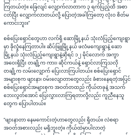
ကြတယ်တဲ့။ ခြေလျင် လျှောက်လာတာက ၃ ရက်ပြည့်ထိ အစာ
ငတ်ပြီး လျှောက်လာတယ်လို့ ပြောတဲ့အခါကြတော့ လုံးဝ စိတ်မ
ကောင်းဘူး။”
စစ်ပြေးရှောင်တွေဟာ လက်ရှိ ဆောမြို့နယ် သုံးလံပြည့်ကျေးရွာ
မှာ ခိုလှုံနေကြတာပါ။ ဆိပ်ဖြူမြို့နယ် ဖလံမကျေးရွာနဲ့ ဆော
မြို့နယ် သုံးလံပြည့်ကျေးရွာနဲ့ဆိုရင် ၁၂ မိုင်လောက် အကွာ
အဝေးရှိပြီး တချို့က ကား၊ ဆိုင်ကယ်နဲ့ ရှောင်လာကြသလို
တချို့က လမ်းလျှောက် ပြေးလာကြပါတယ်။ စစ်ပြေးရှောင်
အများစုက ဖျားနာ၊ ဝမ်းလျောတာတွေလည်း ခံစားနေရတဲ့အပြင်
စစ်ပြေးရှောင်အများစုက အဝတ်တထည် ကိုယ်တခုနဲ့ အသက်
ဘေးလွတ်အောင် ပြေးလွှားလာကြရတာလို့လည်း ကူညီနေသူ
တွေက ပြောပါတယ်။
“ဖျားနာတာ နေမကောင်းတဲ့ဟာတွေလည်း ရှိတယ်။ လဲစရာ
အဝတ်အစားလည်း မရှိဘူးတဲ့။ ကိုယ်ထဲမှာပါလာတဲ့