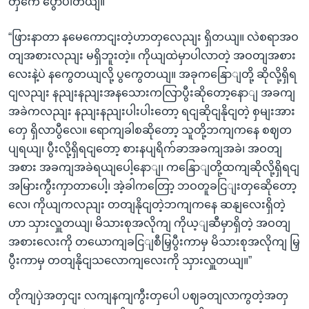
တှကေ ပွောပါတယျ။
“ဖြားနာတာ နမေကောငျးတဲ့ဟာတှလေညျး ရှိတယျ။ လဲစရာအဝ
တျအစားလညျး မရှိဘူးတဲ့။ ကိုယျထဲမှာပါလာတဲ့ အဝတျအစား
လေးနဲ့ပဲ နကွေတယျလို့ ပွကွေတယျ။ အခုကနြောျတို့ ဆိုလို့ရှိရ
ငျလညျး နညျးနညျးအနသေားကလြာပွီးဆိုတော့နောျ အခကျ
အခဲကလညျး နညျးနညျးပါးပါးတော့ ရငျဆိုငျနိုငျတဲ့ စှမျးအား
တှေ ရှိလာပွီလေ။ ရောကျခါစဆိုတော့ သူတို့ဘကျကနေ စဈတ
ပျရယျ၊ ပွီးလို့ရှိရငျတော့ စားနပျရိက်ခာအခကျအခဲ၊ အဝတျ
အစား အခကျအခဲရယျပေါ့နောျ၊ ကနြောျတို့ထကျဆိုလို့ရှိရငျ
အမြားကွီးကှာတာပေါ့၊ အဲ့ခါကတြော့ ဘဝတူခငြျးတှဆေိုတော့
လေ၊ ကိုယျကလညျး တတျနိုငျတဲ့ဘကျကနေ ဆနျလေးရှိတဲ့
ဟာ သှားလှူတယျ၊ မိသားစုအလိုကျ ကိုယ့ျဆီမှာရှိတဲ့ အဝတျ
အစားလေးကို တယောကျခငြျစီမြှပွီးကာမှ မိသားစုအလိုကျ မြှ
ပွီးကာမှ တတျနိုငျသလောကျလေးကို သှားလှူတယျ။”
တိုကျပှဲအတှငျး လကျနကျကွီးတှပေါ ပဈခတျလာကွတဲ့အတှ