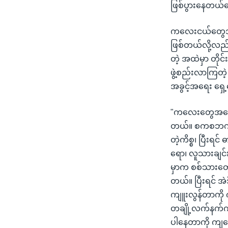
ဖြစ်ပွားနေတယ်ပေ
ကလေးငယ်တွေအပေါ
ဖြစ်တယ်လို့လည
တဲ့ အထဲမှာ တို
ဖွဲ့စည်းလာကြတ
အခွင့်အရေး ရှ
"ကလေးတွေအပေါ
တယ်။ စကစဘက်က 
တဲ့ကိစ္စ၊ ပြီး
ရော၊ လူသားချင်းစ
မှာက စစ်သားတွေ
တယ်။ ပြီးရင် 
ကျူးလွန်တာကို 
တချို့လက်နက်က
ပါနေတာကို ကျနေ