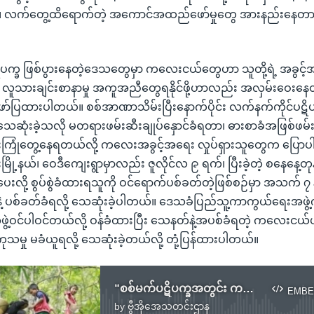
 လက်တွေ့ထိရောက်တဲ့ အကောင်အထည်ဖော်မှုတွေ အားနည်းနေတ
ပက္ခ ဖြစ်ပွားနေတဲ့ဒေသတွေမှာ ကလေးငယ်တွေဟာ သူတို့ရဲ့ အခွင့်အ
၊ လူသားချင်းစာနာမှု အကူအညီတွေရနိုင်ဖို့ဟာလည်း အလှမ်းဝေးန
ဖော်ပြထားပါတယ်။ စစ်အာဏာသိမ်းပြီးနောက်ပိုင်း လက်နက်ကိုင်ပဋိပ
ုံးခဲ့သလို မတရားဖမ်းဆီးချုပ်နှောင်ခံရတာ၊ ဓားစာခံအဖြစ်ဖမ
းကြုံတွေ့နေရတယ်လို့ ကလေးအခွင့်အရေး လှုပ်ရှားသူတွေက ပြေ
ံးမြို့နယ်၊ ဝေဒီကျေးရွာမှာလည်း ဇူလိုင်လ ၉ ရက်၊ ပြီးခဲ့တဲ့ စနေနေ့တ
းလို့ စွပ်စွဲခံထားရသူကို ဝင်ရောက်ပစ်ခတ်တဲ့ဖြစ်စဉ်မှာ အသက် ၇
ဲ့ ပစ်ခတ်ခံရလို့ သေဆုံးခဲ့ပါတယ်။ ဒေသခံပြည်သူ့ကာကွယ်ရေးအဖွဲ
့အဖွဲ့ဝင်ပါဝင်တယ်လို့ ဝန်ခံထားပြီး သေနတ်နဲ့အပစ်ခံရတဲ့ ကလေးငယ
ီကုသမှု မခံယူရလို့ သေဆုံးခဲ့တယ်လို့ တုံ့ပြန်ထားပါတယ်။
“စစ်မက်ပဋိပက္ခအတွင်း ကလေးသူငယ်များ” အစီရင်ခံစာ မြန်မာကို နာမည်ပျက် စာရင်းထည့်.mp3
EMBE
by
ဗွီအိုအေသတင်းဌာန