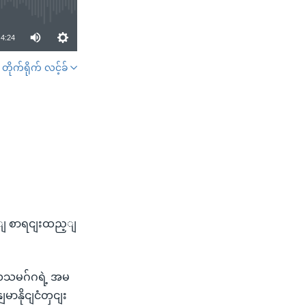
4:24
တိုက်ရိုက် လင့်ခ်
SHARE
ြျ စာရငျးထည့ျ
လသမဂ်ဂရဲ့ အမ
ာနိုငျငံတှငျး