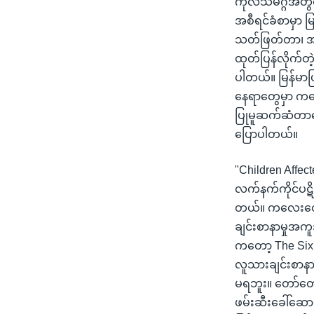
ကုလသမဂ္ဂအတွင်းရ
အစီရင်ခံစာမှာ 
သတ်ဖြတ်တာ၊ အဓမ
ထုတ်ပြန်လိုက်တဲ
ပါတယ်။ မြန်မာပြ
နေရာတွေမှာ ကလေ
ပြုမူဆက်ဆံတာတ
ပြောပါတယ်။
"Children Affe
လက်နက်ကိုင်ပဋိ
တယ်။ ကလေးတွေ 
ချင်းစာနာမှုအက
ကတော့ The Six G
လူသားချင်းစာ
မရဘူး။ တော်တော
ဖမ်းဆီးခေါ်ဆောင