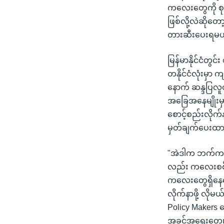
ကလေးတွေကို စုဆ
ဖြစ်လို့လဲဆို
တားဆီးပေးရမယ့
မြန်မာနိုင်ငံတ
တနိုင်ငံလုံးမှာ 
နောက် ဆန္ဒပြလ
အခြေအနေမျိုးမ
စောင့်စည်းလိုက
မှတ်ချက်ပေးထ
"အဲဒါက ဘက်က တ
လည်း ကလေးစစ်သ
ကလေးတွေရှိနေသ
လိုက်နာဖို့ လို
Policy Makers
အခွင့်အရေးတွေ၊ 