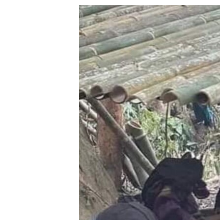
သုတပဒေသာ အင်္ဂလိပ်စာ
အ
ညွန်း
စာမျက်နှာ
သို့
ကျော်
ကြည့်
ရန်
ရှာဖွေ
ရန်
နေရာ
သို့
ကျော်
ရန်