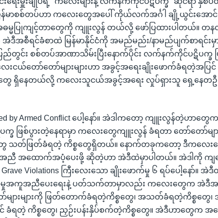
ေးမှူးချုပ်ရဲ့ "ကလေးများနဲ့ လက်နက်ကိုင်ပဋိပက္ခ" ဆိုင်ရာ နှစ
မြန်မာစစ်တပ်ဟာ ကလေးတွေအပေါ် ကိုယ်လက်အင်္ဂါ ချို့ယွင်းအောင်
္မပြုကျင့်တာတွေကို ကျူးလွန် တယ်လို့ ဖော်ပြထားပါတယ်။ တနင်
့ အဲဒီအစီရင်ခံစာထဲ မြန်မာနိုင်ငံကို အမည်မည်း/နာမည်ပျက်စာရင်းမ
ည်တွင်း စစ်တပ်အာဏာသိမ်းပြီးနောက်ပိုင်း လက်နက်ကိုင်ပဋိပက္ခ ဖြ
းငယ်တော်တော်များများဟာ အခွင့်အရေးချိုးဖောက်ခံရတဲ့အပြင် ဆိ
ွေ ရှိနေတယ်လို့ ကလေးသူငယ်အခွင့်အရေး လှုပ်ရှားသူ ရှေ့နေတ
cted by Armed Conflict ပေါ့နော်။ အဲဒါကတော့ ကျူးလွန်တဲ့ဟာတွေ
ပက္ခ ဖြစ်ပွားတဲ့နေရာမှာ ကလေးတွေကျူးလွန် ခံရတာ တော်တော်မျာ
သတ်ဖြတ်ခံရတဲ့ ကိစ္စတွေရှိတယ်။ နောက်တခုကတော့ ဒီကလေးတ
ူအညီ အထောက်အပံ့ပေးဖို့ ဆိုတဲ့ဟာ အဲဒီထဲမှာပါတယ်။ အဲဒါကို ကျနေ
rave Violations ကြီးလေးသော ချိုးဖောက်မှု ၆ ရပ်ပေါ့နော်။ အဲဒီထ
နာမှုအကူအညီပေးရေးနဲ့ ပတ်သက်တာမှာလည်း ကလေးတွေက အဲဒီ
်များများကို ဖြတ်တောက်ခံရတဲ့ကိစ္စတွေ၊ အသတ်ခံရတဲ့ကိစ္စတွေ၊
် ခံရတဲ့ ကိစ္စတွေ၊ ညှဉ်းပန်းနှိပ်စက်တဲ့ကိစ္စတွေ။ အဲဒီဟာတွေက အ