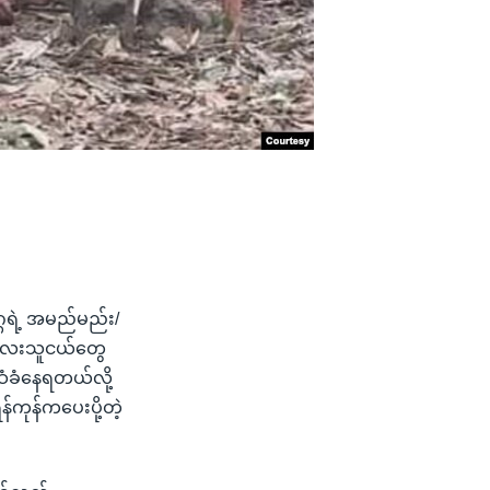
ရဲ့ အမည်မည်း/
း ကလေးသူငယ်တွေ
ဆံခံနေရတယ်လို့
်ကုန်ကပေးပို့တဲ့