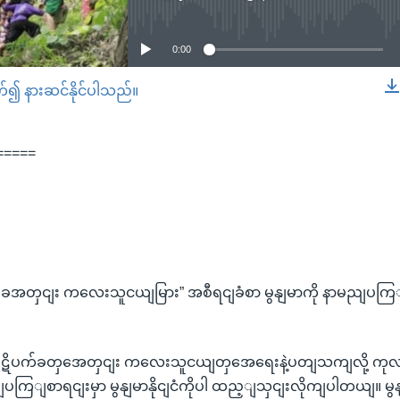
No media source currently available
0:00
တ်၍ နားဆင်နိုင်ပါသည်။
EMBED
=====
ခအတှငျး ကလေးသူငယျမြား” အစီရငျခံစာ မွနျမာကို နာမညျပက
ဋိပက်ခတှအေတှငျး ကလေးသူငယျတှအေရေးနဲ့ပတျသကျလို့ ကု
ကြျစာရငျးမှာ မွနျမာနိုငျငံကိုပါ ထည့ျသှငျးလိုကျပါတယျ။ မွနျမ