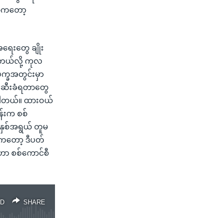
ာကတော့
ရေးတွေ ချိုး
ေတယ်လို့ ကုလ
က္ခအတွင်းမှာ
်းဆီးခံရတာတွေ
ာပါတယ်။ ထားဝယ်
ုန်းက စစ်
 နှစ်အရွယ် တူမ
့ကတော့ ဒီပတ်
်ဟာ စစ်ကောင်စီ
D
SHARE