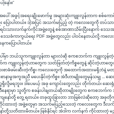
ါ့နော်။"
် အခွင့်အရေးချိုးဖောက်မှု အများဆုံးကျူးလွန်တာက စစ်ကောင်စ
်း ပြောပါတယ်။ ဒါ့အပြင် အသက်မပြည့် တဲ့ ကလေးတွေကို တပ်သာ
င်းရင်းသားလက်နက်ကိုင်အဖွဲ့တွေနဲ့ စစ်အာဏာသိမ်းပြီးနောက် ဒေသအ
ဲ့ ဒေသခံကာကွယ်ရေး PDF အဖွဲ့တွေလည်း ပါဝင်နေတယ်လို့ ကလေ
ေ့နေကပြောပါတယ်။
်မှာ ဘယ်သူကကျူးလွန်တာ များလဲဆို စကစဘက်က ကျူးလွန်တဲ့ဟ
ကျူးလွန်တဲ့ဟာတွေက သတ်ဖြတ်တဲ့ကိစ္စတွေနဲ့ ဆိုင်တဲ့ဟာတွေ၊
ရင် ဓားစာခံဖမ်းဆီးတဲ့ကိစ္စ၊ ကလေးတွေကို အထောက်အထားမရှိဘဲနဲ့ 
ာနာမှုအကူအညီ မပေးနိုင်တဲ့ကိစ္စ။ အဲဒီဟာမျိုးတွေမှန်သမျှ ... ဆေးရုံ
ရှိလို့မရဘူး။ ဒါပေမယ့် အခု ကျောင်းတွေလည်း တိုက်တယ်၊ ဆေးရ
အဲဒီနေရာမှာ သူတို့က စခန်းပါချတယ်ဆိုတာမျိုးတွေက စကစဘက်က အ
ကျနော်တို့ တွေ့ ရတယ်။ တခုထူးခြားတာ ဘာဖြစ်လဲဆိုတော့ အခုတိုက်
ိုင်ထားတဲ့ အဖွဲ့တွေမှာ အသက်မပြည့်သေးတဲ့ ကလေးတွေက ဒီလက်န
ာ်တို့သတိထားမိတယ်။ ဖြစ်နိုင်ရင် အဲဒါက လက်နက် ကိုင်ထားတဲ့ မည