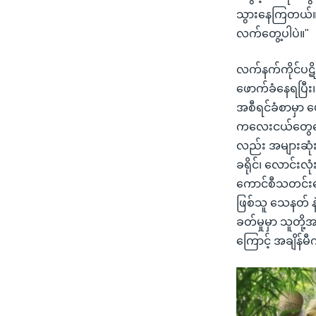
သွားနေကြတယ်။
လက်တွေ့ပါပဲ။"
လက်နက်ကိုင်ပဋိ
ဖောက်ခံနေရပြီး
အစီရင်ခံစာမှာ 
ကလေးငယ်တွေသေဆ
လည်း အများဆုံ
ခရိုင်၊ လောင်းလု
ကောင်စီသတင်းပေ
ဖြစ်သူ သေနတ် န
ခတ်မှုမှာ သူတို
ကြောင့် အချိန်မ