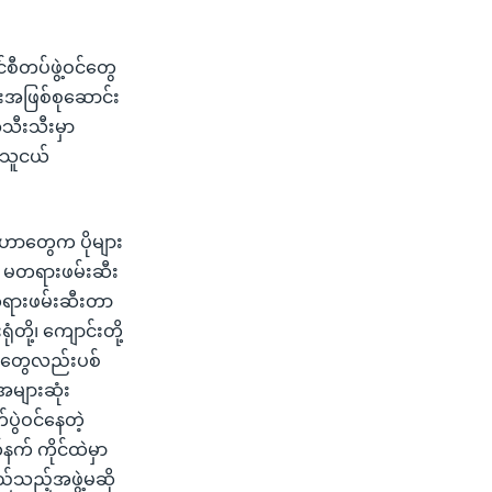
ီတပ်ဖွဲ့ဝင်တွေ
းအဖြစ်စုဆောင်း
သီးသီးမှာ
းသူငယ်
ာတွေက ပိုများ
 မတရားဖမ်းဆီး
မတရားဖမ်းဆီးတာ
တို့၊ ကျောင်းတို့
ုံတွေလည်းပစ်
များဆုံး
ပွဲဝင်နေတဲ့
က် ကိုင်ထဲမှာ
်သည့်အဖွဲ့မဆို