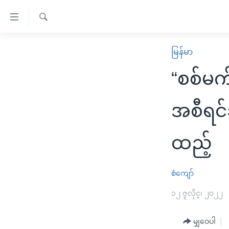
သုံး
ရ
ရှာဖွေ
လွယ်ကူ
မူလစာမျက်နှာ
မြန်မာ
ရ
စေ
မြန်မာ
လာ
“စစ်မက
သည့်
ဒ်
ကမ္ဘာ့သတင်းများ
Link
ဗွီဒီယို
နိုင်ငံတကာ
အစီရင်
များ
သတင်းလွတ်လပ်ခွင့်
အမေရိကန်
ပင်မ
ထည့်
ရပ်ဝန်းတခု လမ်းတခု အလွန်
တရုတ်
အကြောင်းအရာ
အင်္ဂလိပ်စာလေ့လာမယ်
အစ္စရေး-ပါလက်စတိုင်း
သို့
စံကျော်
အပတ်စဉ်ကဏ္ဍများ
အမေရိကန်သုံးအီဒီယံ
ကျော်
ကြည့်
ရေဒီယိုနှင့်ရုပ်သံ အချက်အလက်များ
၁၂ ဇူလိုင္၊ ၂၀၂၂
မကြေးမုံရဲ့ အင်္ဂလိပ်စာ
ရေဒီယို
ရန်
ရေဒီယို/တီဗွီအစီအစဉ်
ရုပ်ရှင်ထဲက အင်္ဂလိပ်စာ
တီဗွီ
ပင်မ
မျှဝေပါ