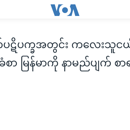
်ပဋိပက္ခအတွင်း ကလေးသူငယ်
ခံစာ မြန်မာကို နာမည်ပျက် စာရ