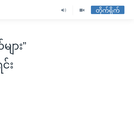
တိုက်ရိုက်
များ”
င်း