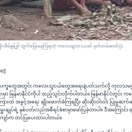
းအိမ်စွန့်ခွါ ထွက်ပြေးနေကြရတဲ့ ကလေးများ။ (ယခင် မှတ်တမ်းဓာတ်ပုံ)
e]]
ိပက္ခတွေအတွင်း ကလေးသူငယ်တွေအရေးနဲ့ပတ်သက်လို့ ကုလသမဂ္ဂ
မှာ မြန်မာနိုင်ငံကိုပါ ထည့်သွင်းလိုက်ပါတယ်။ မြန်မာနိုင်ငံတွင်
ြားထဲ အခွင့်အရေး ချိုးဖောက်ခံကြရပြီး ဆိုးဆိုးဝါးဝါး ပြုမူဆက်
းချုပ်ရဲ့ နှစ်ပတ်လည်အစီရင်ခံစာမှာဖော်ပြခဲ့တာပါ။ ဒီအကြောင်း ရန
ံကျော်က တင်ပြပေးထားပါတယ်။