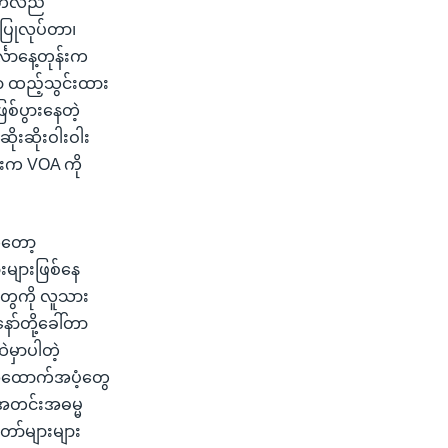
်ပတ်လည်
ပြုလုပ်တာ၊
္လာနေ့တုန်းက
ှာ ထည့်သွင်းထား
စ်ပွားနေတဲ့
ုးဆိုးဝါးဝါး
ဦးက VOA ကို
ကတော့
းများဖြစ်နေ
ွေကို လူသား
ာ်တို့ခေါ်တာ
ဲမှာပါတဲ့
အထောက်အပံ့တွေ
 အတင်းအဓမ္မ
တော်များများ