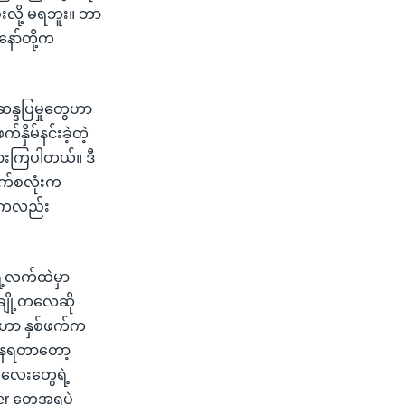
းလို့ မရဘူး။ ဘာ
ော်တို့က
ဆန္ဒပြမှုတွေဟာ
နှိမ်နင်းခဲ့တဲ့
ားကြပါတယ်။ ဒီ
ဘက်စလုံးက
ဦးကလည်း
ဲ့လက်ထဲမှာ
ျို့တလေဆို
ေဟာ နှစ်ဖက်က
ေ့နေရတာတော့
လေးတွေရဲ့
per တွေအရပဲ