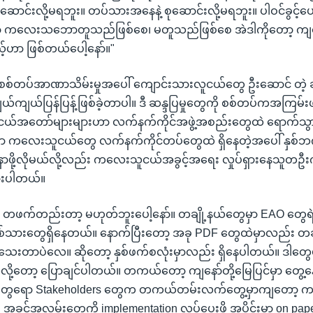
ောင်းလို့မရဘူး။ တပ်သားအနေနဲ့ စုဆောင်းလို့မရဘူး။ ပါဝင်ခွင့်ပေ
တော့ ကလေးသဘောတူသည်ဖြစ်စေ၊ မတူသည်ဖြစ်စေ အဲဒါကိုတော့ ကျန
်ဟာ ဖြစ်တယ်ပေါ့နော်။"
ွင်း စစ်တပ်အာဏာသိမ်းမှုအပေါ် ကျောင်းသားလူငယ်တွေ ဦးဆောင် တဲ့ 
ကျယ်ကျယ်ပြန်ပြန့်ဖြစ်ခဲ့တာပါ။ ဒီ ဆန္ဒပြမှုတွေကို စစ်တပ်ကအကြမ်းဖက်
ူငယ်အတော်များများဟာ လက်နက်ကိုင်အဖွဲ့အစည်းတွေထဲ ရောက်သွ
ှာ ကလေးသူငယ်တွေ လက်နက်ကိုင်တပ်တွေထဲ ရှိနေတဲ့အပေါ် နှစ်
်နာဖို့လိုမယ်လို့လည်း ကလေးသူငယ်အခွင့်အရေး လှုပ်ရှားနေသူတ
ားပါတယ်။
ဖက်တည်းတာ့ မဟုတ်ဘူးပေါ့နော်။ တချို့နယ်တွေမှာ EAO တွေရ
ားတွေရှိနေတယ်။ နောက်ပြီးတော့ အခု PDF တွေထဲမှာလည်း တခ
ေးတာပဲလေ။ ဆိုတော့ နှစ်ဖက်စလုံးမှာလည်း ရှိနေပါတယ်။ ဒါတွ
မယ်လို့တော့ ပြောချင်ပါတယ်။ တကယ်တော့ ကျနော်တို့မြေပြင်မှာ တွ
 တွေရော Stakeholders တွေက တကယ်တမ်းလက်တွေ့မှာကျတော့ က
အခွင့်အလမ်းတွေကို implementation လုပ်ပေးဖို့ အပိုင်းမှာ on pa