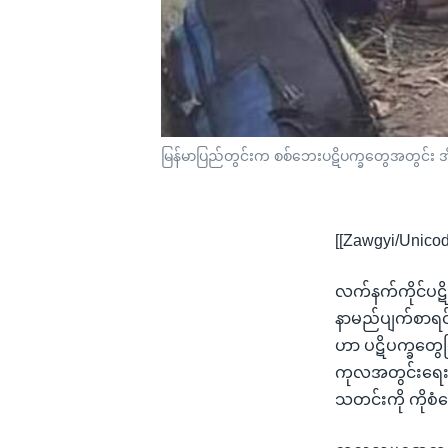
မြန်မာပြည်တွင်းက စစ်ဘေးပဋိပက္ခတွေအတွင်း အို
[[Zawgyi/Unicod
လက်နက်ကိုင်ပဋ
နာမည်ပျက်စာရင်း
ဟာ ပဋိပက္ခတွေက
ကုလအတွင်းရေးမှူ
သတင်းကို ကိုစ