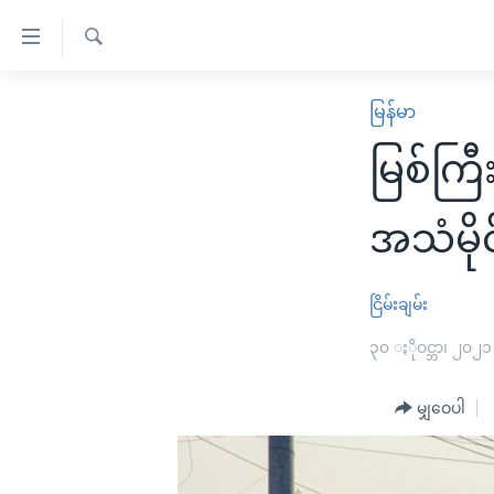
သုံး
ရ
ရှာဖွေ
လွယ်ကူ
မူလစာမျက်နှာ
မြန်မာ
ရ
စေ
မြန်မာ
လာ
မြစ်ကြီ
သည့်
ဒ်
ကမ္ဘာ့သတင်းများ
Link
ဗွီဒီယို
နိုင်ငံတကာ
အသံမိုင
များ
သတင်းလွတ်လပ်ခွင့်
အမေရိကန်
ပင်မ
ရပ်ဝန်းတခု လမ်းတခု အလွန်
တရုတ်
ငြိမ်းချမ်း
အကြောင်းအရာ
အင်္ဂလိပ်စာလေ့လာမယ်
အစ္စရေး-ပါလက်စတိုင်း
၃၀ ႏိုဝင္ဘာ၊ ၂၀၂၁
သို့
အပတ်စဉ်ကဏ္ဍများ
အမေရိကန်သုံးအီဒီယံ
ကျော်
မျှဝေပါ
ကြည့်
ရေဒီယိုနှင့်ရုပ်သံ အချက်အလက်များ
မကြေးမုံရဲ့ အင်္ဂလိပ်စာ
ရေဒီယို
ရန်
ရေဒီယို/တီဗွီအစီအစဉ်
ရုပ်ရှင်ထဲက အင်္ဂလိပ်စာ
တီဗွီ
ပင်မ