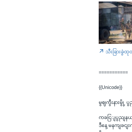
သီးခြားခွဲထု
===========
{{Unicode}}
မွဈကွီးနားမွို့
ကခငြျပွညျနယျ 
ဒီနေ့ မနကျခငျး