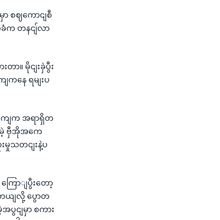
းမှာ စဈကောငျစီ
သေခံက တနငျ်လာ
။ မိုငျးခှဲပွီး
ို့ဘကျကနေ ရမျးပ
စီဘကျက အရာရှိတ
 ဗှီအိုအကေ
းမှုသတငျးနဲ့ပ
 ကြောျပွီးတော့
ကျတယျလို့ ပွောတ
့အပွငျမှာ စကား