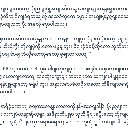
ျပိုငျးကတော့ မိုးညှငျးမွို့နယျ နမ်မားနဲ့ လကျပနျးတနျးရှာအကွာ
ျးခှဲတိုကျခိုကျခံရတယျလို့ ဒသေခံတှကေ ပွောပါတယျ။မိုးညှငျးဒ
ှုနဲ့ပတျသကျပွီး အခုလို ပွောပါတယျ။
ဈတာက နမ်မားအလှနျ လကျပံတနျးဘကျမှာ မိုငျးဆှဲပွီးတော့ ဖွဈသှားတာ
ဟိုလိုကွီး တိုကျပှဲကွီးတော့ မဖွဈဘူး။ မိုငျးခှဲခံရပွီဆိုတော့ သူတ
ိုပဈ ဒီပဈ အဲလိုလေးတှတေော့ ဖွဈသှားတယျ။”
ုဟာ KIO နဲ့ဒသေခံ PDF ပူးပေါငျးတိုကျခိုကျတာဖွဈပွီး စဈကောငျ
 ယောကျလောကျ သဆေုံးကွောငျး သတငျးတှေ ထှကျပေါျနပေမေဲ့
နိုငျခွငျးတော့ မရှိပါဘူး။ အခွားဒသေခံတဦးကတော့ ထိခိုကျသဆေုံ
ိုပွောပါတယျ။
 ၅နာရီခှဲလောကျ စဈကားတနျးလာတာကို နမ်မားဝငျခါနီး၊ မိုးညှငျးက
ီး လကျပံတနျးဆိုတဲ့ရှာ၊ အဲဒီရှာထိပျမှာ သူတို့ မိုငျးခှဲပွီးတော့ တို
ွနျပဈနဲ့ သိပျတော့ အရာမရောကျလောကျဘူးနဲ့ တူပါတယျ။ ဒါပမေဲ