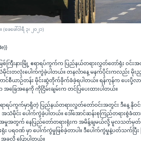
း။ (ဖေဖေါ်ဝါရီ ၃၊ ၂၀၂၁)
de}}
စ်ကြီးနားမြို့ ဧရာရပ်ကွက်က ပြည်နယ်တရားလွှတ်တော်ရုံး ဝင်းအတွင
ုင်းတလုံးပေါက်ကွဲခဲ့ပါတယ်။ တနင်္လာနေ့ မနက်ပိုင်းကလည်း မိုးညှင
ာင်စီယာဉ်တန်း မိုင်းဆွဲတိုက်ခိုက်ခံခဲ့ရပါတယ်။ ရန်ကုန်က ပေးပို့လာ
 အခြေအနေကို ကိုငြိမ်းချမ်းက တင်ပြပေးထားပါတယ်။
့ ဧရာရပ်ကွက်မှာရှိတဲ့ ပြည်နယ်တရားလွှတ်တော်ဝင်းအတွင်း ဒီနေ့ နို
က အသံမိုင်း ပေါက်ကွဲခဲ့ပါတယ်။ ဒေါ်အောင်ဆန်းစုကြည်တရားစွဲခံထာ
အမှုအတွက် နေပြည်တော်တရားရုံးက အမိန့်ချမယ်လို့ မူလသတ်မှတ်
ုံး ပရဝဏ် မှာ ပေါက်ကွဲမှုဖြစ်ခဲ့တာပါ။ ဒီပေါက်ကွဲမှုနဲ့ပတ်သက်ပြီး မြ
အခုလို ပြောပါတယ်။