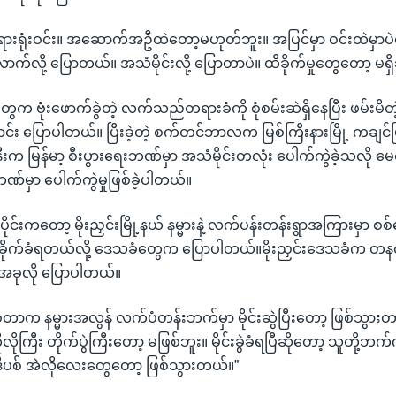
င်တရားရုံးဝင်း။ အဆောက်အဦထဲတော့မဟုတ်ဘူး။ အပြင်မှာ ဝင်းထဲမှာပဲ
ာက်လို့ ပြောတယ်။ အသံမိုင်းလို့ ပြောတာပဲ။ ထိခိုက်မှုတွေတော့ မရှိဘ
ဲ့တွေက ဗုံးဖောက်ခွဲတဲ့ လက်သည်တရားခံကို စုံစမ်းဆဲရှိနေပြီး ဖမ်းမ
း ပြောပါတယ်။ ပြီးခဲ့တဲ့ စက်တင်ဘာလက မြစ်ကြီးနားမြို့ ကချင်
အနီးက မြန်မာ့ စီးပွားရေးဘဏ်မှာ အသံမိုင်းတလုံး ပေါက်ကွဲခဲ့သလိ
်မှာ ပေါက်ကွဲမှုဖြစ်ခဲ့ပါတယ်။
ိုင်းကတော့ မိုးညှင်းမြို့နယ် နမ္မားနဲ့ လက်ပန်းတန်းရွာအကြားမှာ စ
ိုက်ခိုက်ခံရတယ်လို့ ဒေသခံတွေက ပြောပါတယ်။မိုးညှင်းဒေသခံက တနင်္
း အခုလို ပြောပါတယ်။
တာက နမ္မားအလွန် လက်ပံတန်းဘက်မှာ မိုင်းဆွဲပြီးတော့ ဖြစ်သွားတာ။ မိ
လိုကြီး တိုက်ပွဲကြီးတော့ မဖြစ်ဘူး။ မိုင်းခွဲခံရပြီဆိုတော့ သူတို့
 ဒီပစ် အဲလိုလေးတွေတော့ ဖြစ်သွားတယ်။”