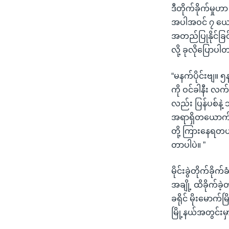
ဒီတိုက်ခိုက်မှု
အပါအဝင် ၇ ယော
အတည်ပြုနိုင်ခြ
လို့ ခုလိုပြောပါ
“မနက်ပိုင်းဗျ။ ၅
ကို ဝင်ခါနီး လက်
လည်း ပြန်ပစ်နဲ
အရာရှိတယောက
တို့ ကြားနေရတယ်
တာပါပဲ။ ”
မိုင်းခွဲတိုက်ခ
အချို့ ထိခိုက်
ခရိုင် မိုးမောက်မ
မြို့နယ်အတွင်း