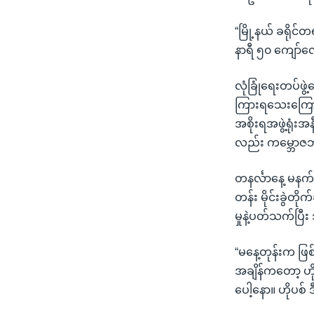
“မြို့နယ် ခရို
နာရီ ၅၀ ကျော်လေ
လုံခြုံရေးတပ်ဖွ
ကြားရသေးကြောင်
အစိုးရအဖွဲ့ရုံး
လည်း ကမ္ဘောဇဘဏ
တနင်္လာနေ့ မနက်ပ
တန်း မိုင်းခွဲတ
မှုနဲ့ပတ်သက်ပြီ
“မနေ့တုန်းက ဖြစ်
အချိန်ကတော့ ဟို
ပေါ့နော။ ဟိုပစ်