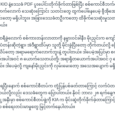
ဟာ KIO နဲ့ဒေသခံ PDF ပူးပေါင်းတိုက်ခိုက်တာဖြစ်ပြီး စစ်ကောင်စီ
က်လောက် သေဆုံးကြောင်း သတင်းတွေ ထွက်ပေါ်နေပေမဲ့ ဗွီအိုအ
င်းတော့ မရှိပါဘူး။ အခြားဒေသခံတဦးကတော့ ထိခိုက်သေဆုံးမှုသတ
တယ်။
နာရီခွဲလောက် စစ်ကားတန်းလာတာကို နမ္မားဝင်ခါနီး၊ မိုးညှင်းက ကျော်ပ
ပံတန်းဆိုတဲ့ရွာ၊ အဲဒီရွာထိပ်မှာ သူတို့ မိုင်းခွဲပြီးတော့ တိုက်တယ်လို
့ သိပ်တော့ အရာမရောက်လောက်ဘူးနဲ့ တူပါတယ်။ ဒါပေမဲ့အပြင်မှ
်အပါအဝင် ၈ ယောက်သေတယ်တို့၊ အရာရှိတယောက်အပါအဝင် 
။ ဒါပေမဲ့လို့ ကျနော်မိုးညှင်းကို လှမ်းမေးတော့ အသေအပျောက် မရှိ
ိုက်ခံရပြီးနောက် စစ်ကောင်စီတပ်က တုံ့ပြန်ပစ်ခတ်တာကြောင့် လက်ပံတ
ခဲ့တယ်လို့လည်း ဒေသခံတွေက ပြောပါတယ်။ နိုဝင် ဘာလ ၂၈ ရက်နေ့
ြို့အနီးမှာ စစ်ကောင်စီတပ်ဖွဲ့ကို KIA က မိုင်းဆွဲတိုက်ခိုက်ခဲ့တာကြောင့
မှာ စစ်ရေးတင်းမာမှုတွေ မြင့်တက်နေပါတယ်။