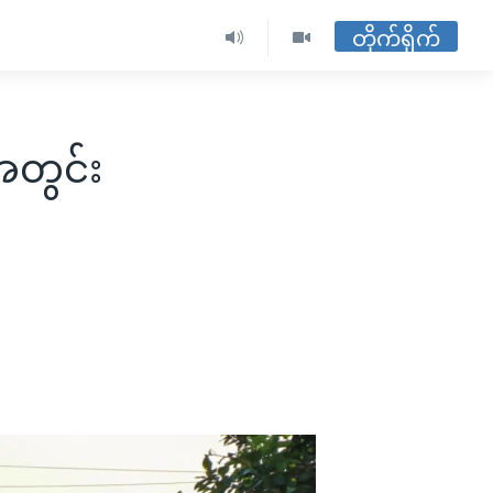
တိုက်ရိုက်
အတွင်း