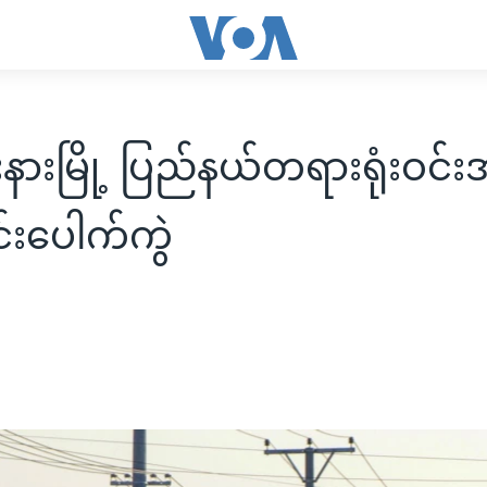
းနားမြို့ ပြည်နယ်တရားရုံးဝင်း
်းပေါက်ကွဲ