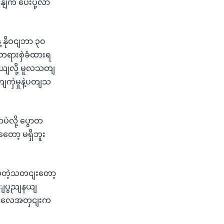
ုနျက ပေးပို့လာ
 နိုဝငျဘာ ၃၀
တရားစှဲခံထားရ
ယျလို့ မူလသတျ
ျကှဲမှုနဲ့ပတျသ
ပဲလို့ ပွောတ
တေော့ မရှိဘူး
ျးမိတဲ့သတငျးတော့
ငြျပွညျနယျ
လို မလေအတှငျးက