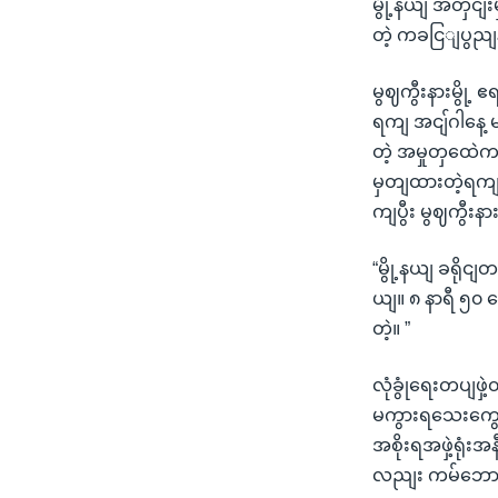
မွို့နယျ အတှငျ
တဲ့ ကခငြျပွည
မွဈကွီးနားမွို
ရကျ အငျ်ဂါနေ့
တဲ့ အမှုတှထေဲ
မှတျထားတဲ့ရကျမှ
ကျပွီး မွဈကွီးန
“မွို့နယျ ခရို
ယျ။ ၈ နာရီ ၅၀ က
တဲ့။ ”
လုံခွုံရေးတပျဖှ
မကွားရသေးကွော
အစိုးရအဖှဲ့ရုံ
လညျး ကမ်ဘောဇဘ