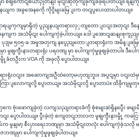
းမှာ စဈကောငျစီယာဉျတနျး မိုငျးဆှဲတိုကျခိုကျခံခဲ့ရပါတယျ။ ရနျက
ျနယျက အခွအေနကေို ကိုငွိမျးခမြျးက တငျပွပေးထားပါတယျ။
့ ဧရာရပျကှကျမှာရှိတဲ့ ပွညျနယျတရားလှှတျတောျဝငျးအတှငျး ဒီနေ့
 မနကျက အသံမိုငျး ပေါကျကှဲခဲ့ပါတယျ။ ဒေါျအောငျဆနျးစုကွညျ
က ပုဒျမ ၅၀၅-ခ အမှုအတှကျ နပွေညျတောျတရားရုံးက အမိန့ျခမြ
ာ မွဈကွီးနားတရားရုံး ပရဝဏျ မှာ ပေါကျကှဲမှုဖွဈခဲ့တာပါ။ ဒီပေါက
ားမွို့ခံတဦးက VOA ကို အခုလို ပွောပါတယျ။
ငျတရားရုံးဝငျး။ အဆောကျအဦထဲတော့မဟုတျဘူး။ အပွငျမှာ ဝငျးထဲမှာ
ြောျလောကျလို့ ပွောတယျ။ အသံမိုငျးလို့ ပွောတာပဲ။ ထိခိုကျမှုတှ
ဲ့တှကေ ဗုံးဖောကျခှဲတဲ့ လကျသညျတရားခံကို စုံစမျးဆဲရှိနပွေီး ဖမ
ငျး ပွောပါတယျ။ ပွီးခဲ့တဲ့ စကျတငျဘာလက မွဈကွီးနားမွို့ ကခ
းအနီးက မွနျမာ့ စီးပှားရေးဘဏျမှာ အသံမိုငျးတလုံး ပေါကျကှဲခဲ့သ
ဏျမှာ ပေါကျကှဲမှုဖွဈခဲ့ပါတယျ။