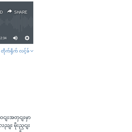
D
SHARE
2:34
တိုက်ရိုက် လင့်ခ်
SHARE
ဝငျးအတှငျးမှာ
ညျး မိုးညှငျး