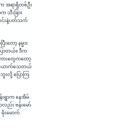
ဘက်က အရာရှိတစ်ဦး
ေက သီးခြား
င်းနဲ့ပတ်သက်
ြီးတော့ နမ္မား
့ ပြောတယ်။ ဒီက
ာ စကားတွေကတော့
၇ ယောက်သေတယ်
ဘူးလို့ ပြောကြ
န်းရွာက နေအိမ်
ကလည်း ဗန်းမော်
် မိုးမောက်