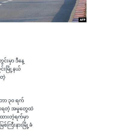
်းမှာ ဒီနေ့
်းမြို့နယ်
တဲ့
ဝင်ဘာ ၃၀ ရက်
းရတဲ့ အမှုတွေထဲ
ထားတဲ့ရက်မှာ
စ်ကြီးနားမြို့ခံ