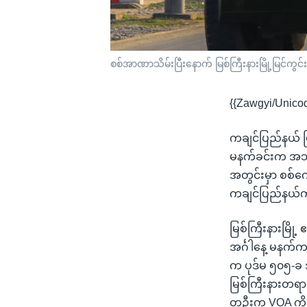
စစ်အာဏာသိမ်းပြီးနောက် မြစ်ကြီးနားမြို့မြင်ကွင်
{{Zawgyi/Unico
ကချင်ပြည်နယ် မြ
မနက်ခင်းက အသံမိ
အတွင်းမှာ စစ်ကေ
ကချင်ပြည်နယ်က
မြစ်ကြီးနားမြို
အင်္ဂါနေ့ မနက်
က ပုဒ်မ ၅၀၅-ခ 
မြစ်ကြီးနားတရားရ
တဦးက VOA ကို 