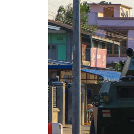
သုတပဒေသာ အင်္ဂလိပ်စာ
အ
ညွန်း
စာမျက်နှာ
သို့
ကျော်
ကြည့်
ရန်
ရှာဖွေ
ရန်
နေရာ
သို့
ကျော်
ရန်