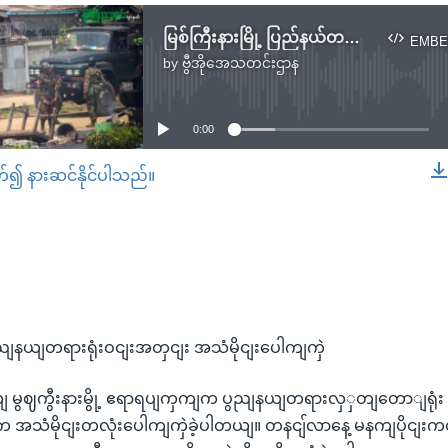
မြစ်ကြီးနားမြို့ ပြည်နယ်တရားရုံးဝင်းအတွင်း အသံမိုင်းပေါက်ကွဲ
EMBE
by
ဗွီအိုအေသတင်းဌာန
No media source currently available
0:00
တ်၍ နားဆင်နိုင်ပါသည်။
EMBED
 ပွညျနယျတရားရုံးဝငျးအတှငျး အသံမိုငျးပေါကျကှဲ
မွဈကွီးနားမွို့ ဧရာရပျကှကျက ပွညျနယျတရားလှှတျတောျရုံး 
က အသံမိုငျးတလုံးပေါကျကှဲခဲ့ပါတယျ။ တနငျ်လာနေ့ မနကျပိုငျးကလ