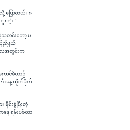
လို့ ပြောတယ်။ ၈
ူးတဲ့။ ”
ိတဲ့သတင်းတော့ မ
ပြည်နယ်
ု မေလအတွင်းက
စ်ကောင်စီယာဉ်
လာနေ့ တိုက်ခိုက်
ုင်းခွဲပြီးတဲ့
ဘက်ကနေ ရမ်းပစ်တာ