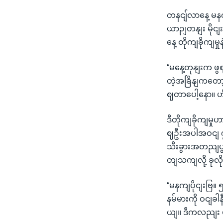
တနငျ်လာနေ့ မနက
ယာဉျတနျး မိုင
နေ့ တိုကျခိုကျမ
“မနေ့တုနျးက ဖွ
တဲ့အခြိနျကတော့ 
ဈတာပေါ့နော။ ဟ
ဒီတိုကျခိုကျမှ
ဈဦးအပါအဝငျ ၇
သီးခွားအတညျပွု
တျသကျလို့ ခုလ
“မနကျပိုငျးဗြ။
နမ်မားကို ဝငျခါန
ယျ။ ဒီကလညျး ပ