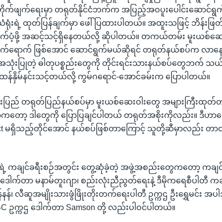
ုက်ဖျက်ရေးမှာ တရုတ်နိုင်ငံဘက်က အပြည့်အဝပူးပေါင်းဆောင်ရွက်ဖို
ရုံးရဲ့ ထုတ်ပြန်ချက်မှာ ဖေါ်ပြထားပါတယ်။ အထူးသဖြင့် ဘိန်းဖြတ်စ
ာက်ပံ့ဖို့ အဆင့်သင့်ရှိနေတယ်လို့ ဆိုပါတယ်။ တကယ်တမ်း မူးယစ်ဆေ
ာက်ရောက် ဖြစ်အောင် ဆောင်ရွက်မယ်ဆိုရင် တရုတ်နယ်စပ်က လာနေ
ာ အသုံးပြုတဲ့ ဓါတုပစ္စည်းတွေကို တိုင်းရင်းသားနယ်စပ်တွေဘက် 
န်ထန်နှိမ်နင်းသင့်တယ်လို့ ကွမ်ဂရောင်-အောင်ခမ်းက ပြောပါတယ်။
်းပြည် တရုတ်ပြည်နယ်စပ်မှာ မူးယစ်ဆေးဝါးတွေ အများကြီးထုတ
ာ်ကတော့ ဒါတွေကို ပြောပြချင်ပါတယ် တရုတ်အစိုးကိုလည်း။ ဒီဟာတွေ
t မရှိသည့်တိုင်အောင် နယ်စပ်ဖြစ်တာကြောင့် သူတို့ဆီမှာလည်း တာဝ
 ကချင်ခရီးစဉ်အတွင်း တွေ့ဆုံခဲ့တဲ့ အဖွဲ့အစည်းတွေကတော့ ကချင်
 ဒေါက်တာ မနာမ်တူးဂျာ၊ စည်းလုံးညီညွတ်ရေးနဲ့ ဒီမိုကရေစီပါတီ က
နန်၊ လီဆူအမျိုးသားဖွံဖြိုးတိုးတက်ရေးပါတီ ဥက္ကဌ ဦးရွှေမင်း အပါ
် KBC ဥက္ကဌ ဒေါက်တာ Samson တို့ လည်းပါဝင်ပါတယ်။