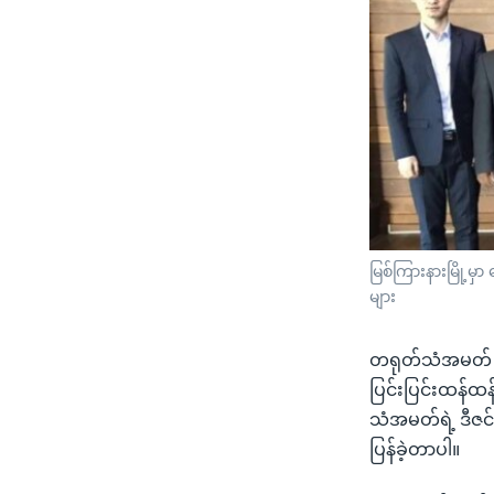
မြစ်ကြားနားမြို့မ
များ
တရုတ်သံအမတ် Mr
ပြင်းပြင်းထန်ထ
သံအမတ်ရဲ့ ဒီဇင
ပြန်ခဲ့တာပါ။