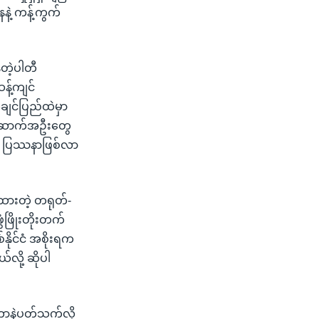
နဲ့ ကန့်ကွက်
်တဲ့ပါတီ
န့်ကျင်
ချင်ပြည်ထဲမှာ
အဆောက်အဦးတွေ
ု ပြဿနာဖြစ်လာ
ူထားတဲ့ တရုတ်-
ံဖြိုးတိုးတက်
နိုင်ငံ အစိုးရက
ို့ ဆိုပါ
တာနဲ့ပတ်သက်လို့