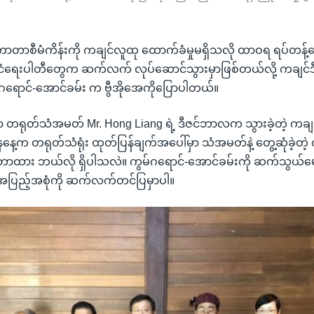
ာတာစီမံကိန်းကို ကချင်လူထု ထောက်ခံမှုမရှိသလို ထာဝရ ရပ်တန့
်ငံရေးပါတီတွေက ဆက်လက် လုပ်ဆောင်သွားမှာဖြစ်တယ်လို့ ကချင်
်ဂရောင်-အောင်ခမ်း က ဗွီအိုအေကိုပြောပါတယ်။
ုင်ရာ တရုတ်သံအမတ် Mr. Hong Liang ရဲ့ ဒီဇင်ဘာလက သွားခဲ့တဲ့ ကချင်
ေ့က တရုတ်သံရုံး ထုတ်ပြန်ချက်အပေါ်မှာ သံအမတ်နဲ့ တွေ့ဆုံခဲ့တဲ့ ကခ
ာထား ဘယ်လို ရှိပါသလဲ။ ကွမ်ဂရောင်-အောင်ခမ်းကို ဆက်သွယ်မေ
 အပြည့်အစုံကို ဆက်လက်တင်ပြမှာပါ။