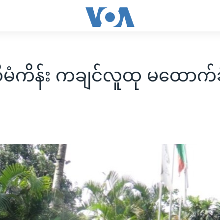
ံစီမံကိန်း ကချင်လူထု မထောက်