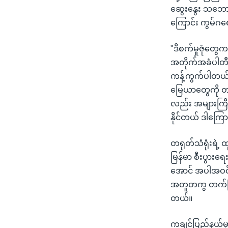
ဆွေးနွေး သဘောတူ
ကြောင်း ကွမ်ဂရ
"ဒီစက်မှုဇုံတွေ
အတိုက်အခံပါတီ 
ကန့်ကွက်ပါတယ်။
မြေယာတွေကို 
လည်း အများကြ
နိုင်တယ် ဒါကြေ
တရုတ်သံရုံးရဲ့
မြန်မာ စီးပွားရ
အောင် အပါအဝင် တ
အတူတကွ တက်ကြွ
တယ်။
ကချင်ပြည်နယ်မှာ