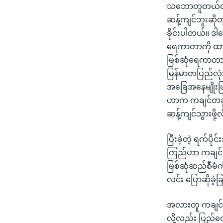
သဘောတူတယ်လို့မ
ဆန့်ကျင်ဘူးဆိ
ခိုင်းပါတယ်။ ဒါ
ရေကာတာကို ထာဝ
မြစ်ဆုံရေကာတာဟ
မြန်မာတပြည်လုံး
အခြေအနေမျိုးဖြစ်
ဟာက ကချင်တခုတည်
ဆန့်ကျင်သွားဖို
ပြီးခဲ့တဲ့ ရက်
ကြည်ဟာ ကချင် ဘာ
မြစ်ဆုံဆည်စီမံက
လင်း ပြောဆိုခဲ့
အလားတူ ကချင်ပြ
လို့လည်း ပြည်ထေ