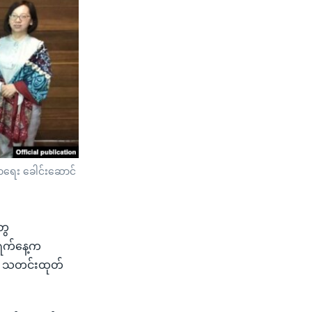
ာသာရေး ခေါင်းဆောင်
ွေ
 ရက်နေ့က
်း သတင်းထုတ်