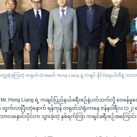
ှာ တွေ့ဆုံခဲ့ကြတဲ့ တရုတ်သံအမတ် Hong Liang နဲ့ ကချင် နိုင်ငံရေးပါတီနဲ့ ဘ
. Hong Liang ရဲ့ ကချင်ပြည်နယ်ခရီးစဉ်နဲ့ပတ်သက်လို့ ဝေဖန်မှုတ
န် ထွက်လာပြီးတဲ့နောက် ရန်ကုန် တရုတ်သံရုံးကနေ ဇန်နဝါရီလ (၁၂)
်ဘာလနှောင်းပိုင်းက သွားခဲ့တဲ့ နှစ်ရက်ကြာ ကချင်ခရီးစဉ်အကြောင