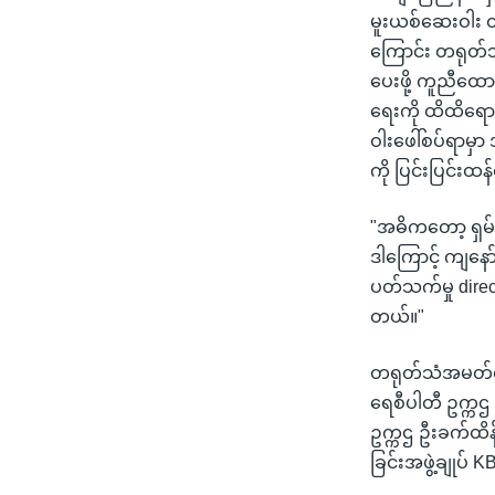
မူးယစ်ဆေးဝါး တိ
ကြောင်း တရုတ်သံ
ပေးဖို့ ကူညီထေ
ရေးကို ထိထိရေ
ဝါးဖေါ်စပ်ရာမှ
ကို ပြင်းပြင်းထ
"အဓိကတော့ ရှမ
ဒါကြောင့် ကျနေ
ပတ်သက်မှု direc
တယ်။"
တရုတ်သံအမတ်ရဲ့
ရေစီပါတီ ဥက္ကဌ
ဥက္ကဌ ဦးခက်ထိန်
ခြင်းအဖွဲ့ချုပ