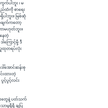
ကွက်ပါဘူး ၊ မ
ည်ထံကို စာရေး
ိပါဘူး။ မြစ်ဆုံ
်တချက်ကတော့
င်တာမဟုတ်ဘူး။
်နေတဲ့
ကြောင့်မို့ ဒီ
 လူထုတရပ်လုံး
ေါ်အောင်ဆန်းစု
ုင်းထားတဲ့
့်ပွင့်လင်း
်းတွေနဲ့ ပတ်သက်
မှုရှိရှိ ချပြ