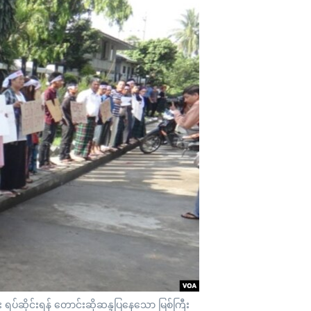
်ဆိုင်းရန် တောင်းဆိုဆန္ဒပြနေသော မြစ်ကြီး