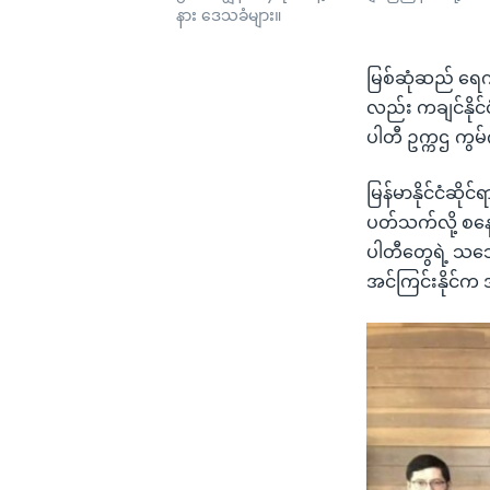
နား ဒေသခံများ။
မြစ်ဆုံဆည် ရေက
လည်း ကချင်နိုင
ပါတီ ဥက္ကဌ ကွမ
မြန်မာနိုင်ငံဆိ
ပတ်သက်လို့ စနေန
ပါတီတွေရဲ့ သဘေ
အင်ကြင်းနိုင်က