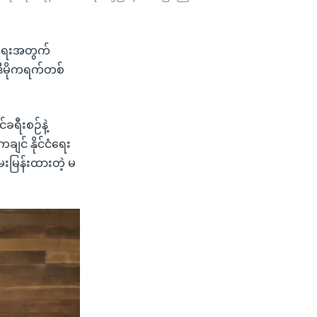
်ရေးအတွက်
ဒီမိုကရက်တစ်
ခရီးစဉ်နဲ့
ျင် နိုင်ငံရေး
းမြန်းထားတဲ့ မ