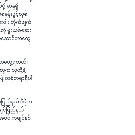
့ ဆန္ဒရှိ
ခန်းဖွင့်လှစ်
းဝါး တိုက်ဖျက်
တဲ့ မူးယစ်ဆေး
သယ်ဆောင်တာတွေ
်တာတွေ့ရတယ်။
က သူတို့နဲ့
န် တစုံတရာရှိပါ
ပြည်နယ် ဒီမိုက
ချင်ပြည်နယ်
အဝင် ကချင်နှစ်