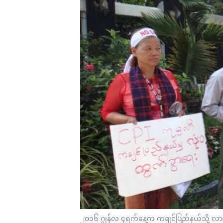
သုတပဒေသာ အင်္ဂလိပ်စာ
အ
ညွန်း
စာမျက်နှာ
သို့
ကျော်
ကြည့်
ရန်
ရှာဖွေ
ရန်
နေရာ
သို့
ကျော်
ရန်
၂၀၁၆ ဂျွန်လ ၄ရက်နေ့က ကချင်ပြည်နယ်သို့ လာရ