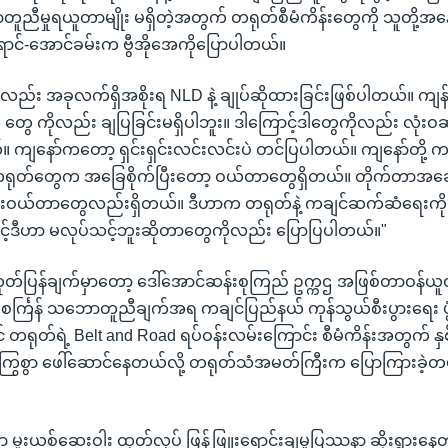
ညီမှုရယူတာမျိုး မရှိတဲ့အတွက် တရုတ်စီမံကိန်းတွေကို သူတို့အနေ
ောင်-အောင်ခမ်းက ဗွီအိုအေကိုပြောပါတယ်။
ကလည်း အခုလက်ရှိအစိုးရ NLD နဲ့ ချုပ်ဆိုထားခြင်းဖြစ်ပါတယ်။ ကျန
တွေ ကိုလည်း ချပြခြင်းမရှိပါဘူး။ ဒါကြောင့်ဒါတွေကိုလည်း လုံးဝဆ
 ကျနော်ကတော့ ရှင်းရှင်းလင်းလင်းပဲ တင်ပြပါတယ်။ ကျနော်တို့ က
တရုတ်တွေက အခြေစိုက်ပြီးတော့ ဝယ်တာတွေရှိတယ်။ တိုက်တာ
ီးဝယ်တာတွေလည်းရှိတယ်။ ဒီဟာက တရုတ်နဲ့ ကချင်ဆက်ဆံရေးကိ
ာင့်ဒီဟာ မလုပ်သင့်ဘူးဆိုတာတွေကိုလည်း ပြောပြပါတယ်။"
 ထုတ်ပြန်ချက်မှာတော့ ဒေါ်အောင်ဆန်းစုကြည် ဥက္ကဌ အဖြစ်တာဝန်ယ
ေးစင်္ကြန် သဘောတူညီချက်အရ ကချင်ပြည်နယ် ကုန်သွယ်စီးပွားရေး ဖွ
ရုတ်ရဲ့ Belt and Road ရပ်ဝန်းလမ်းကြောင်း စီမံကိန်းအတွက် နှစ်
စွာ ဖေါ်ဆောင်နေတယ်လို့ တရုတ်သံအမတ်ကြီးက ပြောကြားခဲ့တယ်လ
 မူးယစ်ဆေးဝါး ထုတ်လုပ် ဖြန့်ဖြူးရောင်းချမှုပြဿနာ ဆိုးရွားနေ