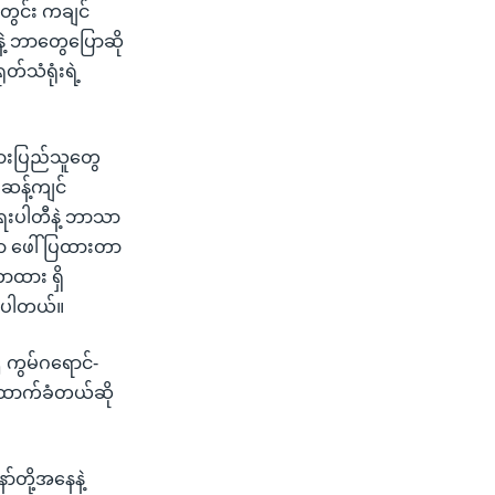
တွင်း ကချင်
ဲ့ ဘာတွေပြောဆို
်သံရုံးရဲ့
သားပြည်သူတွေ
 ဆန့်ကျင်
ရေးပါတီနဲ့ ဘာသာ
ှာ ဖေါ်ပြထားတာ
ာထား ရှိ
ိုပါတယ်။
ဌ ကွမ်ဂရောင်-
 ထောက်ခံတယ်ဆို
်တို့အနေနဲ့