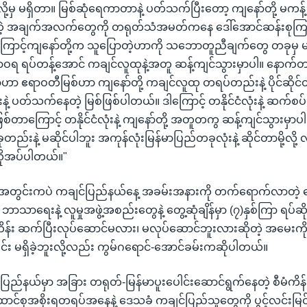
ှ မရှိတာ။ မြစ်ဆုံရေကာတာနဲ့ ပတ်သက်ပြီးတော့ ကျနော်တို့ မကန့်
ုတဲ့ အချက်အလက်တွေကို တရုတ်သံအမတ်ကနေ ဒေါ်အောင်ဆန်းစုကြ
ကြောင့်ကျနော်တို့က သူပြောတဲ့ဟာကို သဘောတူညီချက်တွေ တခုမှ မရှ
ရ ရပ်တန့်အောင် ကချင်လူထုနဲ့အတူ ဆန့်ကျင်သွားမှာပါ။ နောက
ာ ဧရာဝတီမြစ်ဟာ ကျနော်တို့ ကချင်လူထု တရပ်တည်းနဲ့ ပိုင်ဆို
နဲ့ ပတ်သက်နေတဲ့ မြစ်ဖြစ်ပါတယ်။ ဒါကြောင့် တနိုင်ငံလုံးနဲ့ ဆက်စပ
တာကြောင့် တနိုင်ငံလုံးနဲ့ ကျနော်တို့ အတူတကွ ဆန့်ကျင်သွားမှာပါ ဒါ
းနဲ့ မဆိုင်ပါဘူး အကုန်လုံးမြန်မာပြည်တခုလုံးနဲ့ ဆိုင်တာမို့လို့
့လိုအပ်ပါတယ်။"
ပိုင်းအတွင်းကပဲ ကချင်ပြည်နယ်နေ့ အခမ်းအနားကို တက်ရောက်လာတဲ့ ဒ
သာရေးနဲ့ လူမှုအဖွဲ့အစည်းတွေနဲ့ တွေ့ဆုံချိန်မှာ (၇)နှစ်ကြာ ရပ်ဆိ
ိန်း ဆက်ပြီးလုပ်ဆောင်မလား၊ မလုပ်ဆောင်ဘူးလားဆိုတဲ့ အမေးကို ပွင
ခြင်း မရှိခဲ့ဘူးလို့လည်း ကွမ်ဂရောင်-အောင်ခမ်းကဆိုပါတယ်။
ည်နယ်မှာ အခြား တရုတ်-မြန်မာပူးပေါင်းဆောင်ရွက်နေတဲ့ စီမံကိန
ာင်စုအစိုးရတရပ်အနေနဲ့ ဒေသခံ ကချင်ပြည်သူတွေကို ပွင့်လင်းမြင်သာ