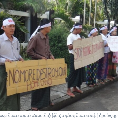
ောက်သော တရုတ် သံအမတ်ကို မြစ်ဆုံဆည်တည်ဆောက်ရန် ကြိုးပမ်းမှုများ ရပ