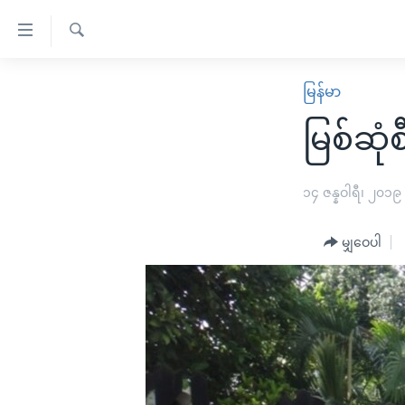
သုံး
ရ
ရှာဖွေ
လွယ်ကူ
မူလစာမျက်နှာ
မြန်မာ
ရ
စေ
မြန်မာ
လာ
မြစ်ဆု
သည့်
ဒ်
ကမ္ဘာ့သတင်းများ
Link
ဗွီဒီယို
နိုင်ငံတကာ
၁၄ ဇန္နဝါရီ၊ ၂၀၁၉
များ
သတင်းလွတ်လပ်ခွင့်
အမေရိကန်
ပင်မ
မျှဝေပါ
ရပ်ဝန်းတခု လမ်းတခု အလွန်
တရုတ်
အကြောင်းအရာ
အင်္ဂလိပ်စာလေ့လာမယ်
အစ္စရေး-ပါလက်စတိုင်း
သို့
အပတ်စဉ်ကဏ္ဍများ
အမေရိကန်သုံးအီဒီယံ
ကျော်
ကြည့်
ရေဒီယိုနှင့်ရုပ်သံ အချက်အလက်များ
မကြေးမုံရဲ့ အင်္ဂလိပ်စာ
ရေဒီယို
ရန်
ရေဒီယို/တီဗွီအစီအစဉ်
ရုပ်ရှင်ထဲက အင်္ဂလိပ်စာ
တီဗွီ
ပင်မ