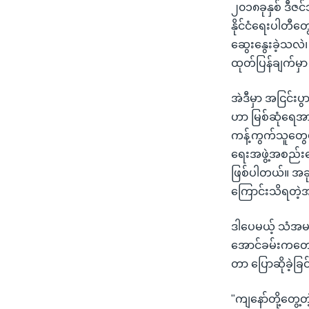
၂၀၁၈ခုနှစ် ဒီဇင
နိုင်ငံရေးပါတီ
ဆွေးနွေးခဲ့သလဲ
ထုတ်ပြန်ချက်မှ
အဲဒီမှာ အငြင်း
ဟာ မြစ်ဆုံရေအားလ
ကန့်ကွက်သူတွေဟ
ရေးအဖွဲ့အစည်း
ဖြစ်ပါတယ်။ အခု
ကြောင်းသိရတဲ့အ
ဒါပေမယ့် သံအမတ်
အောင်ခမ်းကတော့
တာ ပြောဆိုခဲ့ခြင
"ကျနော်တို့တွေ့