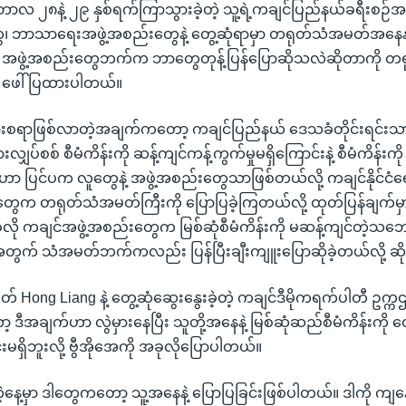
်ဘာလ ၂၈နဲ့ ၂၉ နှစ်ရက်ကြာသွားခဲ့တဲ့ သူ့ရဲ့ကချင်ပြည်နယ်ခရီးစဉ်အ
တွေ၊ ဘာသာရေးအဖွဲ့အစည်းတွေနဲ့ တွေ့ဆုံရာမှာ တရုတ်သံအမတ်အနေန
၊ အဖွဲ့အစည်းတွေဘက်က ဘာတွေတုန့်ပြန်ပြောဆိုသလဲဆိုတာကို တရုတ
ာ ဖေါ်ပြထားပါတယ်။
ပွားစရာဖြစ်လာတဲ့အချက်ကတော့ ကချင်ပြည်နယ် ဒေသခံတိုင်းရင်း
ျှပ်စစ် စီမံကိန်းကို ဆန့်ကျင်ကန့်ကွက်မှုမရှိကြောင်းနဲ့ စီမံကိန်းကို
ာ ပြင်ပက လူတွေနဲ့ အဖွဲ့အစည်းတွေသာဖြစ်တယ်လို့ ကချင်နိုင်ငံ
တွေက တရုတ်သံအမတ်ကြီးကို ပြောပြခဲ့ကြတယ်လို့ ထုတ်ပြန်ချက်မ
လို ကချင်အဖွဲ့အစည်းတွေက မြစ်ဆုံစီမံကိန်းကို မဆန့်ကျင်တဲ့သဘေ
တွက် သံအမတ်ဘက်ကလည်း ပြန်ပြီးချီးကျူးပြောဆိုခဲ့တယ်လို့ ဆ
 Hong Liang နဲ့ တွေ့ဆုံဆွေးနွေးခဲ့တဲ့ ကချင်ဒီမိုကရက်ပါတီ ဥက္က
 ဒီအချက်ဟာ လွဲမှားနေပြီး သူတို့အနေနဲ့ မြစ်ဆုံဆည်စီမံကိန်းကို
်းမရှိဘူးလို့ ဗွီအိုအေကို အခုလိုပြောပါတယ်။
တဲ့နေ့မှာ ဒါတွေကတော့ သူ့အနေနဲ့ ပြောပြခြင်းဖြစ်ပါတယ်။ ဒါကို ကျနော