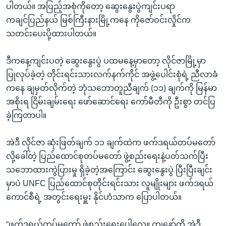
ပါတယ်။ အပြည့်အစုံကိုတော့ ဆွေးနွေးပွဲကျင်းပရာ
ကချင်ပြည်နယ် မြစ်ကြီးနားမြို့ကနေ ကိုဇော်ဝင်းလှိုင်က
သတင်းပေးပို့ထားပါတယ်။
ဒီကနေ့ကျင်းပတဲ့ ဆွေးနွေးပွဲ ပထမနေ့မှာတော့ လိုင်ဇာမြို့မှာ
ပြုလုပ်ခဲ့တဲ့ တိုင်းရင်းသားလက်နက်ကိုင် အဖွဲ့ပေါင်းစုံရဲ့ ညီလာခံ
ကနေ ချမှတ်လိုက်တဲ့ ဘုံသဘောတူညီချက် (၁၁) ချက်ကို မြန်မာ
အစိုးရ ငြိမ်းချမ်းရေး ဖော်ဆောင်ရေး ကော်မီတီကို ဦးစွာ တင်ပြ
ခဲ့ကြတာပါ။
အဲဒီ လိုင်ဇာ ဆုံးဖြတ်ချက် ၁၁ ချက်ထဲက ဖက်ဒရယ်တပ်မတော်
လို့ခေါ်တဲ့ ပြည်ထောင်စုတပ်မတော် ဖွဲ့စည်းရေးနဲ့ပတ်သက်ပြီး
သဘောထားကွဲပြားမှု ရှိခဲ့တဲ့အကြောင်း ဆွေးနွေးပွဲ ပြီးပြီးချင်း
မှာပဲ UNFC ပြည်ထောင်စုတိုင်းရင်းသား လူမျိုးများ ဖက်ဒရယ်
ကောင်စီရဲ့ အတွင်းရေးမှူး နိုင်ဟံသာက ပြောပါတယ်။
“ဖက်ဒရယ်တပ်မတော် ဖွဲ့စည်းရေးပေါ့လေ။ ကျနော်တို့ အဲဒီ