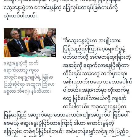
ဆွေးနွေးပွဲဟာ ကောင်းမွန်တဲ့ ခြေလှမ်းတရပ်ဖြစ်တယ်လို့
သုံးသပ်ပါတယ်။
"ဒီဆွေးနွေးပွဲဟာ အမျိုးသား
ပြန်လည်ရင်ကြားစေ့ရေးကိစ္စနဲ့
ပတ်သက်လို့ အင်မတန်ထူးခြားတဲ့
ဆွေးနွေးပွဲကို တက်
အဆင့်ကို ရောက်လာနေပြီဆိုတာ
ရောက်လာသူ ကုလ
တိုင်းရင်းသားတွေ ဘက်မှာရော၊
အတွင်းရေးမှူးချုပ်ရဲ့ မြန်မာ
အစိုးရဘက်ကရော သဘောပေါက်
ပြည်ှဆိုင်ရာ အထူးအကြံပေး
ပါတယ်။ အနာဂတ်မှာ တိုးတက်မှု
မစ္စတာ ဘီဂျေ၊ နမ်ဘီယား။
တွေ ဖြစ်ပေါ်လာမယ်လို့ ကျနော်
ထင်ပါတယ်။ အခုဆွေးနွေးပွဲက
မြန်မာပြည် အတွက်ရော ဒေသကောင်းကျိုးအတွက်ပါ ဖြစ်ပေါ်
စေမယ့် ဆွေးနွေးပွဲဖြစ်တာကြောင့် ဒါဟာ ကောင်းမွန်တဲ့
ခြေလှမ်း တစ်ရပ်ဖြစ်ပါတယ်။ အင်မတန်မျှော်လင့်ချက် ပြည့်ဝ