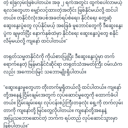
တဲ့ ခြေလှမ်းဖြစ်ပါတယ်။ အခု ၂ ရက်အတွင်း ထွက်ပေါ်လာမယ့်
ရလဒ်တွေဟာ မျှော်လင့်ထားတဲ့အတိုင်း ဖြစ်နိုင်မယ်လို့ ထင်ပါ
တယ်။ တနိုင်ငံလုံးအပစ်အခတ်ရပ်စဲရေး၊ နိုင်ငံရေး တွေ့ဆုံ
ဆွေးနွေးပွဲတွေ လုပ်နိုင်မယ့် အခြေခံ မူဘောင်တွေကို ဒီဆွေးနွေး
ပွဲက ချမှတ်ပြီး နောက်နှစ်ထဲမှာ နိုင်ငံရေး ဆွေးနွေးပွဲတွေ စနိုင်
လိမ့်မယ်လို့ ကျနော် ထင်ပါတယ်။"
တရုတ်သမ္မတနိုင်ငံကို ကိုယ်စားပြုပြီး ဒီဆွေးနွေးပွဲမှာ တက်
ရောက်နေတဲ့ မြန်မာနိုင်ငံဆိုင်ရာ တရုတ်သံအမတ်ကြီး ဝမ်းယံက
လည်း အကောင်းမြင် သဘောမျိုးရှိပါတယ်။
"ဆွေးနွေးမှုတွေဟာ တိုးတက်မှုရှိတယ်လို့ ထင်ပါတယ်။ ကျနော်
တို့အနေနဲ့ ငြိမ်းချမ်းအတွက် လုပ်ဆောင်မှုတွေကို ထောက်ခံပါ
တယ်။ ငြိမ်းချမ်းရေး လုပ်ငန်းစဉ်ကြီးတခုလုံး ရှေ့ကို တက်လှမ်း
တာကို ကျနော်တို့ မြင်တွေ့လိုပါတယ်။ ကျနော်တို့အနေနဲ့
အပြုသဘောဆောင်တဲ့ ဘက်က ရပ်တည် လုပ်ဆောင်သွားမှာ
ဖြစ်ပါတယ်။"