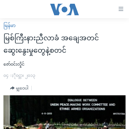
သုံး
ရ
လွယ်ကူ
မြန်မာ
မူလစာမျက်နှာ
စေ
မြစ်ကြီးနားညီလာခံ အချေအတင်
မြန်မာ
သည့်
ဆွေးနွေးမှုတွေနဲ့စတင်
ကမ္ဘာ့သတင်းများ
Link
ဗွီဒီယို
နိုင်ငံတကာ
ဇော်ဝင်းလှိုင်
များ
သတင်းလွတ်လပ်ခွင့်
အမေရိကန်
၀၄ ႏိုဝင္ဘာ၊ ၂၀၁၃
ပင်မ
ရပ်ဝန်းတခု လမ်းတခု အလွန်
တရုတ်
အကြောင်းအရာ
မျှဝေပါ
သို့
အင်္ဂလိပ်စာလေ့လာမယ်
အစ္စရေး-ပါလက်စတိုင်း
ကျော်
အပတ်စဉ်ကဏ္ဍများ
အမေရိကန်သုံးအီဒီယံ
ကြည့်
ရေဒီယိုနှင့်ရုပ်သံ အချက်အလက်များ
မကြေးမုံရဲ့ အင်္ဂလိပ်စာ
ရေဒီယို
ရန်
ပင်မ
ရေဒီယို/တီဗွီအစီအစဉ်
ရုပ်ရှင်ထဲက အင်္ဂလိပ်စာ
တီဗွီ