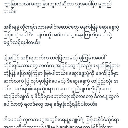
ကွာခြားသလဲ၊ မကွာခြားဘူးလဲဆိုတာ သူ့အပေါ်မှာ မူတည်
တယ်။”
အစိုးရနဲ့ တိုင်းရင်းသားခေါင်းဆောင်တွေ မနက်ဖြန် ဆွေးနွေးပွဲ
ပြန်စတဲ့အခါ ဒီအချက်ကို အဓိက ဆွေးနွေးကြလိမ့်မယ်လို့
မျှော်လင့်ရပါတယ်။
ဒါ့အပြင် အစိုးရဘက်က တင်ပြလာမယ့် မူကြမ်းအပေါ်
တိုင်းရင်းသားတွေ ဘက်က အမြင်တွေကိုလည်း မနက်ဖြန်မှာပဲ
တုံ့ပြန် ပြောဆိုကြမှာ ဖြစ်ပါတယ်။ ဆွေးနွေးပွဲကို မနက်ဖြန်မှာ
ဆက်လက် ပြုလုပ်မှာဖြစ်ပေမယ့် ဒီဆွေးနွေးပွဲ တပြည်လုံး အ
ပစ်အခတ်ရပ်စဲရေးဆိုင်ရာ သဘောတူညီချက်လိုမျိုးတော့
ဆုံးဖြတ်ချက် ချနိုင်ဦးမှာမဟုတ်ဘူးဆိုတာတော့ ဒီကနေ့ ထွက်
ပေါ်လာတဲ့ ရလဒ်တွေ အရ ခန့်မှန်းလို့ရနိုင်ပါတယ်။
ဒါပေမယ့် ကုလသမဂ္ဂအတွင်းရေးမှူးချုပ်ရဲ့ မြန်မာနိုင်ငံဆိုင်ရာ
အထူး ကိုယ်စားလှယ် Vijay Nambiar ကတော့ မြစ်ကြီးနား