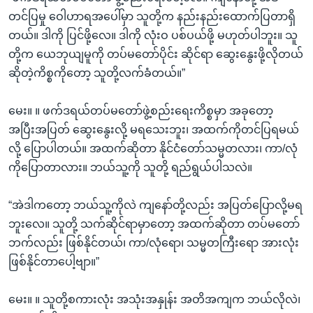
တင်ပြမှု ဝေါဟာရအပေါ်မှာ သူတို့က နည်းနည်းထောက်ပြတာရှိ
တယ်။ ဒါကို ပြင်ဖို့လေ။ ဒါကို လုံးဝ ပစ်ပယ်ဖို့ မဟုတ်ပါဘူး။ သူ
တို့က ယေဘုယျမူကို တပ်မတော်ပိုင်း ဆိုင်ရာ ဆွေးနွေးဖို့လိုတယ်
ဆိုတဲ့ကိစ္စကိုတော့ သူတို့လက်ခံတယ်။”
မေး။ ။ ဖက်ဒရယ်တပ်မတော်ဖွဲ့စည်းရေးကိစ္စမှာ အခုတော့
အပြီးအပြတ် ဆွေးနွေးလို့ မရသေးဘူး၊ အထက်ကိုတင်ပြရမယ်
လို့ ပြောပါတယ်။ အထက်ဆိုတာ နိုင်ငံတော်သမ္မတလား၊ ကာ/လုံ
ကိုပြောတာလား။ ဘယ်သူ့ကို သူတို့ ရည်ရွယ်ပါသလဲ။
“အဲဒါကတော့ ဘယ်သူ့ကိုလဲ ကျနော်တို့လည်း အပြတ်ပြောလို့မရ
ဘူးလေ။ သူတို့ သက်ဆိုင်ရာမှာတော့ အထက်ဆိုတာ တပ်မတော်
ဘက်လည်း ဖြစ်နိုင်တယ်၊ ကာ/လုံရော၊ သမ္မတကြီးရော အားလုံး
ဖြစ်နိုင်တာပေါ့ဗျာ။”
မေး။ ။ သူတို့စကားလုံး အသုံးအနှုန်း အတိအကျက ဘယ်လိုလဲ၊