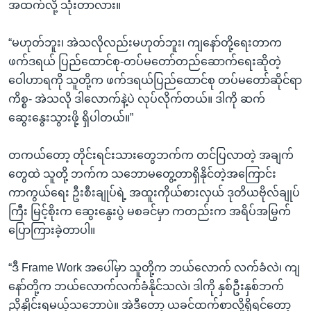
အထက်လို့ သုံးတာလား။
“မဟုတ်ဘူး၊ အဲသလိုလည်းမဟုတ်ဘူး၊ ကျနော်တို့ရေးတာက
ဖက်ဒရယ် ပြည်ထောင်စု-တပ်မတော်တည်ဆောက်ရေးဆိုတဲ့
ဝေါဟာရကို သူတို့က ဖက်ဒရယ်ပြည်ထောင်စု တပ်မတော်ဆိုင်ရာ
ကိစ္စ- အဲသလို ဒါလောက်နဲ့ပဲ လုပ်လိုက်တယ်။ ဒါကို ဆက်
ဆွေးနွေးသွားဖို့ ရှိပါတယ်။”
တကယ်တော့ တိုင်းရင်းသားတွေဘက်က တင်ပြလာတဲ့ အချက်
တွေထဲ သူတို့ ဘက်က သဘောမတွေ့တာရှိနိုင်တဲ့အကြောင်း
ကာကွယ်ရေး ဦးစီးချုပ်ရဲ့ အထူးကိုယ်စားလှယ် ဒုတိယဗိုလ်ချုပ်
ကြီး မြင့်စိုးက ဆွေးနွေးပွဲ မစခင်မှာ ကတည်းက အရိပ်အမြွက်
ပြောကြားခဲ့တာပါ။
“ဒီ Frame Work အပေါ်မှာ သူတို့က ဘယ်လောက် လက်ခံလဲ၊ ကျ
နော်တို့က ဘယ်လောက်လက်ခံနိုင်သလဲ၊ ဒါကို နှစ်ဦးနှစ်ဘက်
ညှိနှိုင်းရမယ့်သဘောပဲ။ အဲဒီတော့ ယခင်ထက်စာလို့ရှိရင်တော့