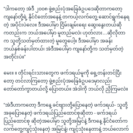
“ဒါကတော့ အဲဒီ ၂၀၀၈ ဖွဲ့စည်းပုံအခြေခံဥပဒေဆိုတာကတော့
ကျနော်တို့ရဲ့ နိုင်ငံတော်အနေနဲ့ တကယ့်လက်တွေ့ ဆောင်ရွက်နေရ
တဲ့ အပိုင်းပဲလေ။ ဒီအပေါ်မှာ ငြိမ်းချမ်းရေး ဆွေးနွေးတယ်ဆို
ကတည်းက ဘယ်အပေါ်မှာ မူတည်မလဲ၊ ဟုတ်လား…ဆိုလိုတာ
က သူတို့သတ်မှတ်ထားတဲ့ မူတွေပေါ့။ ဒီအပေါ်မှာ အခန်း
ဘယ်နှစ်ခန်းပါတယ်၊ အဲဒီအပေါ်မှာ ကျနော်တို့က သတ်မှတ်တဲ့
အတိုင်းပဲ။”
မေး။ ။ တိုင်းရင်းသားတွေက ဖက်ဒရယ်မူကို ရှေ့တန်းတင်ပြီး
တော့ တင်လာကြတော့ ဖွဲ့စည်းပုံအခြေခံဥပဒေမှာလည်း
တော်တော်ကွာတယ်လို့ ပြောတယ်။ အဲဒါကို ဘယ်လို ညှိကြမလဲ။
“အဲဒီဟာကတော့ ဒီကနေ့ ခင်ဗျားတို့ပြောနေတဲ့ ဖက်ဒရယ်- သူတို့
အခုပြောနေတဲ့ ဖက်ဒရယ်ပြည်ထောင်စုဆိုတာ - ဖက်ဒရယ်
ပြည်ထောင်စု ဆိုတဲ့အပေါ်မှာ သူတို့အမြင်နဲ့ ဒီကနေ့ နိုင်ငံတော်က
လက်တွေ့ကျင့်သုံးနေတဲ့ အမြင်နဲ့၊ ကျင့်သုံးနေတာနဲ့ ဘယ်လောက်