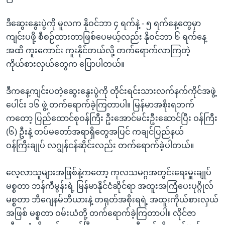
ဒီဆွေးနွေးပွဲကို မူလက နိုဝင်ဘာ ၄ ရက်နဲ့ - ၅ ရက်နေ့တွေမှာ
ကျင်းပဖို့ စီစဉ်ထားတာဖြစ်ပေမယ့်လည်း နိုဝင်ဘာ ၆ ရက်နေ့
အထိ ကူးကောင်း ကူးနိုင်တယ်လို့ တက်ရောက်လာကြတဲ့
ကိုယ်စားလှယ်တွေက ပြောပါတယ်။
ဒီကနေ့ကျင်းပတဲ့ဆွေးနွေးပွဲကို တိုင်းရင်းသားလက်နက်ကိုင်အဖွဲ့
ပေါင်း ၁၆ ဖွဲ့ တက်ရောက်ခဲ့ကြတာပါ။ မြန်မာအစိုးရဘက်
ကတော့ ပြည်ထောင်စုဝန်ကြီး ဦးအောင်မင်းဦးဆောင်ပြီး ဝန်ကြီး
(၆) ဦးနဲ့ တပ်မတော်အရာရှိတွေအပြင် ကချင်ပြည်နယ်
ဝန်ကြီးချုပ် လဂျွန်ငန်ဆိုင်းလည်း တက်ရောက်ခဲ့ပါတယ်။
လေ့လာသူများအဖြစ်နဲ့ကတော့ ကုလသမဂ္ဂအတွင်းရေးမှူးချုပ်
မစ္စတာ ဘန်ကီမွန်းရဲ့ မြန်မာနိုင်ငံဆိုင်ရာ အထူးအကြံပေးပုဂ္ဂိုလ်
မစ္စတာ ဘီဂျေနမ်ဘီယားနဲ့ တရုတ်အစိုးရရဲ့ အထူးကိုယ်စားလှယ်
အဖြစ် မစ္စတာ ဝမ်းယံတို့ တက်ရောက်ခဲ့ကြတာပါ။ လိုင်ဇာ