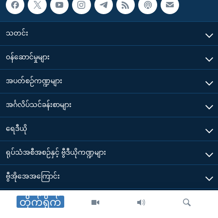
သတင်း
၀န်ဆောင်မှုများ
အပတ်စဉ်ကဏ္ဍများ
အင်္ဂလိပ်သင်ခန်းစာများ
ရေဒီယို
ရုပ်သံအစီအစဉ်နှင့် ဗွီဒီယိုကဏ္ဍများ
ဗွီအိုအေအကြောင်း
ဗွီအိုအေ မိုဘိုင်းလ်အက်ပ်များ ဒေါင်းလုတ်ယူရန်
တိုက်ရိုက်