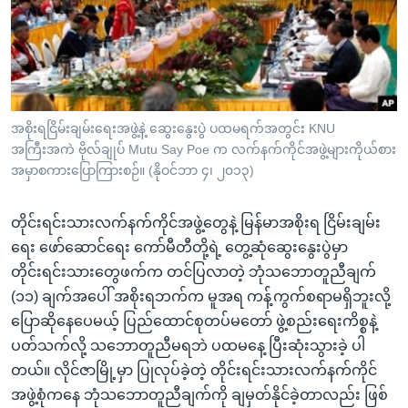
အ
သုတပဒေသာ အင်္ဂလိပ်စာ
ညွန်း
Learning English
စာမျက်နှာ
သို့
ဗွီအိုအေ လူမှုကွန်ယက်များ
ကျော်
ကြည့်
အစိုးရငြိမ်းချမ်းရေးအဖွဲ့နဲ့ ဆွေးနွေးပွဲ ပထမရက်အတွင်း KNU
အကြီးအကဲ ဗိုလ်ချုပ် Mutu Say Poe က လက်နက်ကိုင်အဖွဲ့များကိုယ်စား
ရန်
ဘာသာစကားများ
အမှာစကားပြောကြားစဉ်။ (နိုဝင်ဘာ ၄၊ ၂၀၁၃)
ရှာဖွေ
ရန်
တိုင်းရင်းသားလက်နက်ကိုင်အဖွဲ့တွေနဲ့ မြန်မာအစိုးရ ငြိမ်းချမ်း
နေရာ
ရေး ဖော်ဆောင်ရေး ကော်မီတီတို့ရဲ့ တွေ့ဆုံဆွေးနွေးပွဲမှာ
သို့
တိုင်းရင်းသားတွေဖက်က တင်ပြလာတဲ့ ဘုံသဘောတူညီချက်
ကျော်
(၁၁) ချက်အပေါ် အစိုးရဘက်က မူအရ ကန့်ကွက်စရာမရှိဘူးလို့
ရန်
ပြောဆိုနေပေမယ့် ပြည်ထောင်စုတပ်မတော် ဖွဲ့စည်းရေးကိစ္စနဲ့
ပတ်သက်လို့ သဘောတူညီမရဘဲ ပထမနေ့ ပြီးဆုံးသွားခဲ့ ပါ
တယ်။ လိုင်ဇာမြို့မှာ ပြုလုပ်ခဲ့တဲ့ တိုင်းရင်းသားလက်နက်ကိုင်
အဖွဲ့စုံကနေ ဘုံသဘောတူညီချက်ကို ချမှတ်နိုင်ခဲ့တာလည်း ဖြစ်