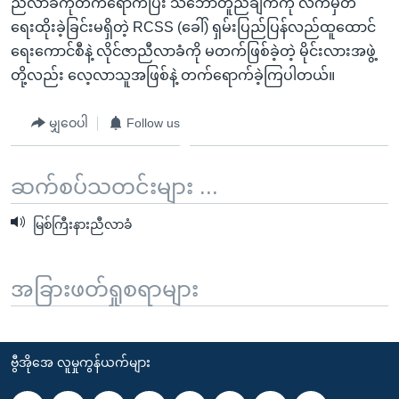
ညီလာခံကိုတက်ရောက်ပြီး သဘောတူညီချက်ကို လက်မှတ်
ရေးထိုးခဲ့ခြင်းမရှိတဲ့ RCSS (ခေါ်) ရှမ်းပြည်ပြန်လည်ထူထောင်
ရေးကောင်စီနဲ့ လိုင်ဇာညီလာခံကို မတက်ဖြစ်ခဲ့တဲ့ မိုင်းလားအဖွဲ့
တို့လည်း လေ့လာသူအဖြစ်နဲ့ တက်ရောက်ခဲ့ကြပါတယ်။
မျှဝေပါ
Follow us
ဆက်စပ်သတင်းများ ...
မြစ်ကြီးနားညီလာခံ
အခြားဖတ်ရှုစရာများ
ဗွီအိုအေ လူမှုကွန်ယက်များ