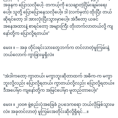
အခုနက ပြောသလိုပေါ့- တကယ့်ကို သေချာတဲ့ငြိမ်းချမ်းရေး
ပေါ့။ သူတို့ ပြောပြောနေသလိုပေါ့။ ဒါ (လက်မှတ်) ထိုးပြီး တယ်
ဆိုရင်တော့ ဒါ အားလုံးပြီးသွားမှာပေါ့။ အဲဒီတော့ ယခင်
အနေအထားနဲ့ စာရင်တော့ အများကြီး တိုးတက်လာတယ်လို့ ကျ
နော်တို့က ပြောလို့ရတယ်။”
မေး။ ။ -- အခု တိုင်းရင်းသားတွေဘက်က တင်လာတဲ့မူကြမ်းနဲ့
ဘယ်လောက် ကွာခြားမှုရှိလဲ။
“အဲဒါကတော့ ကွာတယ်၊ မကွာဘူးဆိုတာထက် အဓိက-က မကွာ
ဘူးလို့လည်း ပြောလို့ရတယ်၊ ကွာတယ်လို့လည်း ပြောလို့ရတယ်။
ဒီအပေါ်မှာ ကျနော်တို့က အမြင်ပေါ်မှာ မူတည်တာပေါ့။”
မေး။ ။ ၂၀၀၈ ဖွဲ့စည်းပုံအခြေခံ ဥပဒေကရော ဘယ်လိုဖြစ်သွားမ
လဲ။ အခုတင်လာတဲ့ မူကြမ်းအတိုင်းဆိုလို့ရှိရင်…။