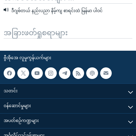
ဒီဂျစ်တယ် နည်းပညာ နိမ့်ကျ စာရင်းထဲ မြန်မာ ပါဝင်
အခြားဖတ်ရှုစရာများ
ဗွီအိုအေ လူမှုကွန်ယက်များ
သတင်း
၀န်ဆောင်မှုများ
အပတ်စဉ်ကဏ္ဍများ
အင်္ဂလိပ်သင်ခန်းစာများ