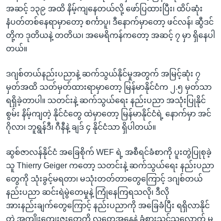
အဆင့် ၁၃၉ အထိ နိမ့်ကျနေတယ်လို့ ဖော်ပြထားပြီး၊ ထိပ်ဆုံး
နံပတ်တစ်နေရာမှာတော့ စင်္ကာပူ၊ ဒီနောက်မှာတော့ ဖင်လန်၊ ဆွီဒင်
တို့က ဒုတိယနဲ့ တတိယ၊ အမေရိကန်ကတော့ အဆင့် ၇ မှာ ရှိနေပါ
တယ်။
ဒဂျစ်တယ်နည်းပညာနဲ့ ဆက်သွယ်နိုင်မှုအတွက် အမြင့်ဆုံး ၇
မှတ်အထိ သတ်မှတ်ထားရာမှာတော့ မြန်မာနိုင်ငံက ၂.၅ မှတ်သာ
ရရှိခဲ့တာပါ။ သတင်းနဲ့ ဆက်သွယ်ရေး နည်းပညာ အသုံးပြုနိုင်
စွမ်း နိမ့်ကျတဲ့ နိုင်ငံတွေ ထဲမှာတော့ မြန်မာနိုင်ငံရဲ့ နောက်မှာ အင်
ဂိုလာ၊ ဘူရွန်ဒီ၊ ဂီနီနဲ့ ချဒ် ၄ နိုင်ငံသာ ရှိပါတယ်။
ဆွစ်ဇာလန်နိုင်ငံ အခြေစိုက် WEF ရဲ့ အစီရင်ခံစာကို ပူးတွဲပြုစုခဲ့
သူ Thierry Geiger ကတော့ သတင်းနဲ့ ဆက်သွယ်ရေး နည်းပညာ
တွေကို သုံးခွင့်မရတာ၊ မသုံးတတ်တာတွေကြောင့် ဒဂျစ်တယ်
နည်းပညာ ဆင်းရဲမွဲတေမှုနဲ့ ကြုံနေကြရသလို၊ ဒီလို
အားနည်းချက်တွေကြောင့် နည်းပညာကို အခြေခံပြီး ရရှိလာနိုင်
တဲ့ အကျိုးကျေးဇူးတွေကို လူတွေအနေနဲ့ ခံစားသင့်သလောက် မ