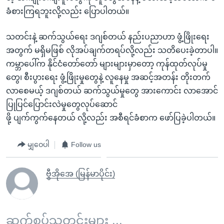
ခံစားကြရဘူးလို့လည်း ပြောပါတယ်။
သတင်းနဲ့ ဆက်သွယ်ရေး ဒဂျစ်တယ် နည်းပညာဟာ ဖွံ့ဖြိုးရေး
အတွက် မရှိမဖြစ် လိုအပ်ချက်တရပ်လို့လည်း သတိပေးခဲ့တာပါ။
ကမ္ဘာပေါ်က နိုင်ငံတော်တော် များများမှာတော့ ကုန်ထုတ်လုပ်မှု
တွေ၊ စီးပွားရေး ဖွံ့ဖြိုးမှုတွေနဲ့ လူနေမှု အဆင့်အတန်း တိုးတက်
လာစေမယ့် ဒဂျစ်တယ် ဆက်သွယ်မှုတွေ အားကောင်း လာအောင်
ပြုပြင်ပြောင်းလဲမှုတွေလုပ်ဆောင်
ဖို့ ပျက်ကွက်နေတယ် လို့လည်း အစီရင်ခံစာက ဖော်ပြခဲ့ပါတယ်။
မျှဝေပါ
Follow us
ဗွီအိုအေ (မြန်မာပိုင်း)
ဆက်စပ်သတင်းများ ...