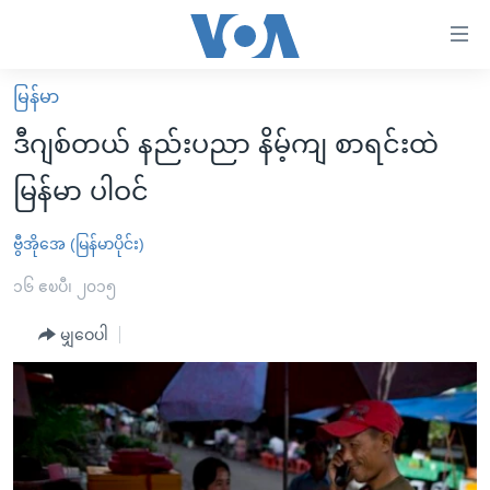
သုံး
ရ
လွယ်ကူ
မြန်မာ
မူလစာမျက်နှာ
စေ
ဒီဂျစ်တယ် နည်းပညာ နိမ့်ကျ စာရင်းထဲ
မြန်မာ
သည့်
မြန်မာ ပါဝင်
ကမ္ဘာ့သတင်းများ
Link
ဗွီဒီယို
နိုင်ငံတကာ
ဗွီအိုအေ (မြန်မာပိုင်း)
များ
သတင်းလွတ်လပ်ခွင့်
အမေရိကန်
၁၆ ဧၿပီ၊ ၂၀၁၅
ပင်မ
ရပ်ဝန်းတခု လမ်းတခု အလွန်
တရုတ်
အကြောင်းအရာ
မျှဝေပါ
သို့
အင်္ဂလိပ်စာလေ့လာမယ်
အစ္စရေး-ပါလက်စတိုင်း
ကျော်
အပတ်စဉ်ကဏ္ဍများ
အမေရိကန်သုံးအီဒီယံ
ကြည့်
ရေဒီယိုနှင့်ရုပ်သံ အချက်အလက်များ
မကြေးမုံရဲ့ အင်္ဂလိပ်စာ
ရေဒီယို
ရန်
ပင်မ
ရေဒီယို/တီဗွီအစီအစဉ်
ရုပ်ရှင်ထဲက အင်္ဂလိပ်စာ
တီဗွီ