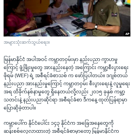
အ
သုတပဒေသာ အင်္ဂလိပ်စာ
ညွန်း
Learning English
စာမျက်နှာ
သို့
ဗွီအိုအေ လူမှုကွန်ယက်များ
ကျော်
ကြည့်
အများသုံးဆက်သွယ်ရေး။
ရန်
ဘာသာစကားများ
ရှာဖွေ
မြန်မာနိုင်ငံ အပါအဝင် ကမ္ဘာတဝှမ်းမှာ နည်းပညာ ကွာဟမှု
ရန်
ကြောင့် ဖွံ့ဖြိုးမှုတွေ အားနည်းနေတဲ့ အကြောင်း ကမ္ဘာ့စီးပွားရေး
နေရာ
ဖိုရမ် (WEF) ရဲ့ အစီရင်ခံစာသစ် က ဖော်ပြပါတယ်။ ဒဂျစ်တယ်
သို့
နည်းပညာ အားနည်းမှုကြောင့် ကမ္ဘာတဝှမ်း စီးပွားရေးနဲ့ လူမှုရေး
ကျော်
အရ ထိခိုက်နစ်နာမှုတွေ ရှိနေတယ်လို့လည်း ၂၀၁၅ ခုနှစ် ကမ္ဘာ့
ရန်
သတင်းနဲ့ နည်းပညာဆိုင်ရာ အစီရင်ခံစာ ဒီကနေ့ ထုတ်ပြန်ရာမှာ
ပြောဆိုခဲ့တာပါ။
ကမ္ဘာပေါ်က နိုင်ငံပေါင်း ၁၄၃ နိုင်ငံက အခြေအနေတွေကို
ဆန်းစစ်လေ့လာထားတဲ့ အစီရင်ခံစာမှာတော့ မြန်မာနိုင်ငံက