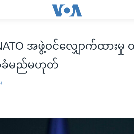
 NATO အဖွဲ့ဝင်လျှောက်ထားမှု
ခံမည်မဟုတ်
န)