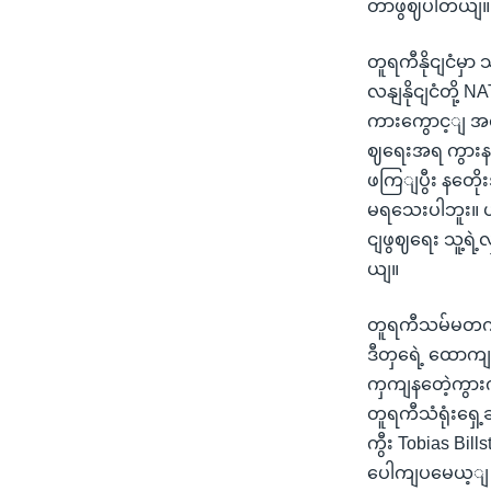
တာဖွဈပါတယျ။
တူရကီနိုငျငံမှ
လနျနိုငျငံတို
ကားကွောင့ျ အလှ
ဈရေးအရ ကွားနဝေါ
ဖကြျပွီး နတေိုး
မရသေးပါဘူး။ ဟနျ
ငျဖွဈရေး သူ့ရ
ယျ။
တူရကီသမ်မတကတေ
ဒီတှရေဲ့ ထောကျ
ကှကျနတေဲ့ကွား
တူရကီသံရုံးရှေ့
ကွီး Tobias B
ပေါကျပမေယ့ျ မ