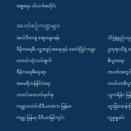
အစ္စရေး-ပါလက်စတိုင်း
အပတ်စဉ်ကဏ္ဍများ
အယ်ဒီတာနဲ့ ဆွေးနွေးခန်း
သိပ္ပံနဲ့နည်း
ဒီမိုကရေစီ၊ လူ့အခွင့်အရေးနှင့် ခေတ်ပြိုင်ကမ္ဘာ
ဥတုရာသီနဲ့ 
သတင်းသုံးသပ်ချက်
စီးပွားရေး
ဒီမိုကရေစီရေးရာ
တပတ်အတွင်
အမေရိကန်နိုင်ငံရေး
လယ်ယာစီးပွ
သတင်းထောက်မှတ်စု
ယူကရိန်း၊ မြန
ကမ္ဘာ့သတင်းမီဒီယာထဲက မြန်မာ
ထူးခြားဆန်း
ကမ္ဘာ့ မြန်မာ့ မီဒီယာမြင်ကွင်း
လူမှုရှုခင်း