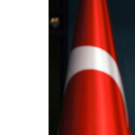
သုတပဒေသာ အင်္ဂလိပ်စာ
အ
ညွန်း
စာမျက်နှာ
သို့
ကျော်
ကြည့်
ရန်
ရှာဖွေ
ရန်
နေရာ
သို့
ကျော်
ရန်