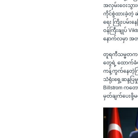
အလှမ်းဝေးသွားပါ
ကိုင်စွဲထားခဲ့တဲ့
ရေး ကြိုးပမ်းနေ
ဝန်ကြီးချုပ် Vik
နောက်လမှာ အတည
တူရကီသမ္မတကတော
တွေရဲ့ ထောက်ခံမ
ကန့်ကွက်နေတဲ့ကြ
သံရုံးရှေ့ဆန္ဒပြမ
Billstrom ကတေ
မှတ်ချက်ပေးဖို့