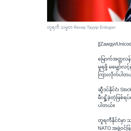
တူရကီ သမ္မတ Recep Tayyip Erdogan
[[Zawgyi/Unicod
မြောက်အတ္တလန်တိ
မှုရဖို့ မမျှော
ကြားလိုက်ပါတယ
ဆွီဒင်နိုင်ငံ၊ S
မီးရှို့ခဲ့တဲ့ဖြ
ပါတယ်။
တူရကီနိုင်ငံမှာ 
NATO အဖွဲ့ဝင်