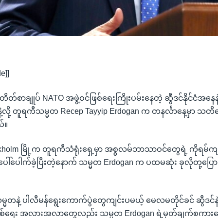
e]]
တ်စာချုပ် NATO အဖွဲ့ဝင်ဖြစ်ရေးကြိုးပမ်းနေတဲ့ ဆွီဒင်နိုင်ငံအနေနဲ
်လင့်နဲ့လို့ တူရကီသမ္မတ Recep Tayyip Erdogan က တနင်္လာနေ့မှာ သတ
်။
tockholm မြို့က တူရကီသံရုံးရှေ့မှာ အစ္စလမ်ဘာသာဝင်တွေရဲ့ ကိုရမ်ကျ
စ်ရပ်ပေါ်ပေါက်ခဲ့ပြီးတဲ့နောက် သမ္မတ Erdogan က ပထမဆုံး ခုလိုတု့ပြ
သမ္မတနဲ့ ပါလီမန်ရွေးကောက်ပွဲတွေကျင်းပမယ့် မေလမတိုင်ခင် ဆွီဒင်နဲ့ ဖ
ဖြစ်ရေး အလားအလာတွေလည်း သမ္မတ Erdogan ရဲ့မှတ်ချက်စကားကြ