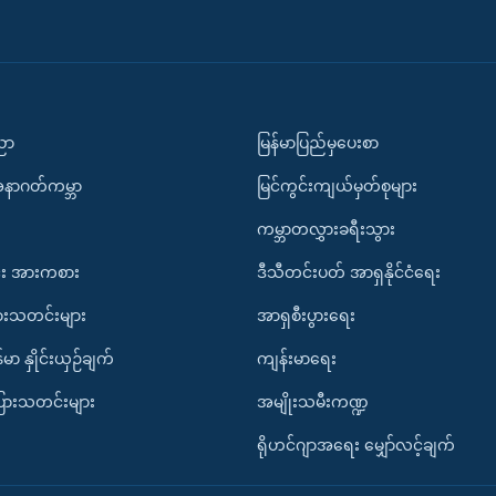
ပညာ
မြန်မာပြည်မှပေးစာ
အနာဂတ်ကမ္ဘာ
မြင်ကွင်းကျယ်မှတ်စုများ
ကမ္ဘာတလွှားခရီးသွား
း အားကစား
ဒီသီတင်းပတ် အာရှနိုင်ငံရေး
ားသတင်းများ
အာရှစီးပွားရေး
်မာ နှိုင်းယှဉ်ချက်
ကျန်းမာရေး
ပြားသတင်းများ
အမျိုးသမီးကဏ္ဍ
ရိုဟင်ဂျာအရေး မျှော်လင့်ချက်