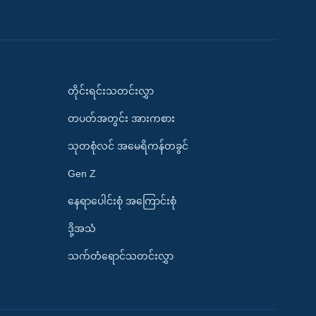
တိုင်းရင်းသတင်းလွှာ
တပတ်အတွင်း အားကစား
သုတစုံလင် အမေရိကန်တခွင်
Gen Z
နေရာပေါင်းစုံ အကြောင်းစုံ
ဒို့အသံ
သက်တံရောင်သတင်းလွှာ