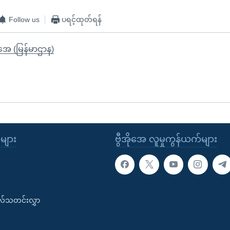
Follow us
ပရင့်ထုတ်ရန်
ိုအေ (မြန်မာဌာန)
ုများ
ဗွီအိုအေ လူမှုကွန်ယက်များ
းလ်သတင်းလွှာ