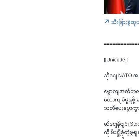
သီးခြားခွဲထု
============
[[Unicode]]
ဆှီဒငျ NATO အ
မွောကျအတ်တလနျတ
ထောကျခံမှုရဖို
သတိပေးပွောကွ
ဆှီဒငျနိုငျငံ၊
ကို မီးရှို့ခဲ့