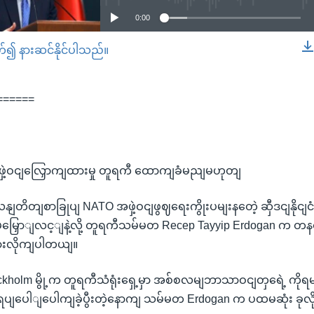
0:00
တ်၍ နားဆင်နိုင်ပါသည်။
EMBED
======
ဖှဲ့ဝငျလြှောကျထားမှု တူရကီ ထောကျခံမညျမဟုတျ
ိတျစာခြုပျ NATO အဖှဲ့ဝငျဖွဈရေးကွိုးပမျးနတေဲ့ ဆှီဒငျနိုငျငံအန
့ မမြှောျလင့ျနဲ့လို့ တူရကီသမ်မတ Recep Tayyip Erdogan က တနင
ားလိုကျပါတယျ။
 Stockholm မွို့က တူရကီသံရုံးရှေ့မှာ အစ်စလမျဘာသာဝငျတှရေဲ့ ကိ
တဲ့ဖွဈရပျပေါျပေါကျခဲ့ပွီးတဲ့နောကျ သမ်မတ Erdogan က ပထမဆုံး ခုလို