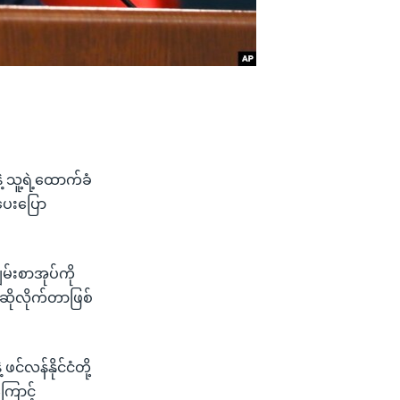
့ သူ့ရဲ့ထောက်ခံ
ိပေးပြော
မ်းစာအုပ်ကို
ောဆိုလိုက်တာဖြစ်
င်လန်နိုင်ငံတို့
ောင့်