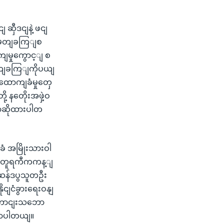
ဆှီဒငျနဲ့ ဖငျ
့မှတျခကြျစ
ျမှုကွောင့ျ စ
းဖွတျခကြျကိုပယျ
့ ထောကျခံမှုတှေ
့ နတေိုးအဖှဲ့ဝ
ောဆိုထားပါတ
ံ အမြိုးသားဝါ
ာပဲ တူရကီကကန့ျ
းဆန်ဒပွသူတဦး
ုငျငံခွားရေးဝနျ
းကောငျးသဘော
ွောပါတယျ။