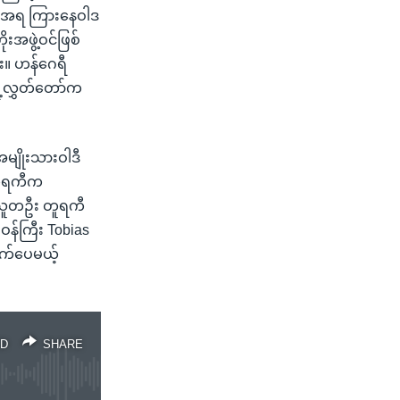
ရေးအရ ကြားနေဝါဒ
ိုးအဖွဲ့ဝင်ဖြစ်
ူး။ ဟန်ဂေရီ
့ရဲ့လွှတ်တော်က
မျိုးသားဝါဒီ
 တူရကီက
ဒပြသူတဦး တူရကီ
ေးဝန်ကြီး Tobias
ါက်ပေမယ့်
D
SHARE