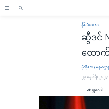
သုံး
ရ
ရှာဖွေ
လွယ်ကူ
မူလစာမျက်နှာ
နိုင်ငံတကာ
ရ
စေ
မြန်မာ
လာ
ဆွီဒင်
သည့်
ဒ်
ကမ္ဘာ့သတင်းများ
Link
ဗွီဒီယို
နိုင်ငံတကာ
ထောက်
များ
သတင်းလွတ်လပ်ခွင့်
အမေရိကန်
ပင်မ
ရပ်ဝန်းတခု လမ်းတခု အလွန်
တရုတ်
ဗွီအိုအေ (မြန်မာဌာ
အကြောင်းအရာ
အင်္ဂလိပ်စာလေ့လာမယ်
အစ္စရေး-ပါလက်စတိုင်း
၂၄ ဇန္နဝါရီ၊ ၂၀၂၃
သို့
အပတ်စဉ်ကဏ္ဍများ
အမေရိကန်သုံးအီဒီယံ
ကျော်
မျှဝေပါ
ကြည့်
ရေဒီယိုနှင့်ရုပ်သံ အချက်အလက်များ
မကြေးမုံရဲ့ အင်္ဂလိပ်စာ
ရေဒီယို
ရန်
ရေဒီယို/တီဗွီအစီအစဉ်
ရုပ်ရှင်ထဲက အင်္ဂလိပ်စာ
တီဗွီ
ပင်မ