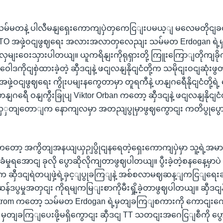
ာ သမ်မတနဲ့ ပါလီမနျရှေးကောကျပှဲတှကေငြျးပမယ့ျ မလေမတိုငျခငျ 
့ NATO အဖှဲ့ဝငျဖွဈရေး အလားအလာတှလေညျး သမ်မတ Erdogan ရဲ
မျးဝေးသှားပါတယျ။ ယူကရိနျးကိုရုရှားတို့ ကြူးကြောျတိုကျခိုက
ဒကိုငျစှဲထားခဲ့တဲ့ ဆှီဒငျနဲ့ ဖငျလနျနိုငျငံတို့က သမိုငျးဝငျဆုံ
အဖှဲ့ဝငျဖွဈရေး ကွိုးပမျးနကွေတာမှာ တူရကီနဲ့ ဟနျဂရေီနိုငျငံတို့ရဲ
ဂရေီ ဝနျကွီးခြုပျ Viktor Orban ကတော့ ဆှီဒငျနဲ့ ဖငျလနျနိုငျငံတို
ဲ့လှှတျတောျက နောကျလမှာ အတညျပွုမှာဖွဈကွောငျး ကတိပွုပွ
ာ့ အကွိတျအနယျယှဉျပွိုငျနရေတဲ့ရှေးကောကျပှဲမှာ သူ့ရဲ့အမာခ
ခံမှုရအောငျ ခုလို ပွောဆိုလိုကျတာဖွဈပါတယျ။ ပွီးခဲ့တဲ့စနနေေ့မှ
က ဆှီဒငျရဲတပျဖှဲ့ရဲ့ခှင့ျပွုခကြျနဲ့ အစ်စလာမဈဆန့ျကငြျရေ
ဆန်ဒပွမှုအတှငျး ကိုရမျကမြျးစာကိုမီးရှို့ခဲ့တာဖွဈပါတယျ။ ဆှီဒငျနိ
illstrom ကတော့ သမ်မတ Erdogan ရဲ့မှတျခကြျစကားကို ကောငျ
ှတျခကြျပေးဖို့မရှိကွောငျး ဆှီဒငျ TT သတငျးအဂေငြျစီကို ပ