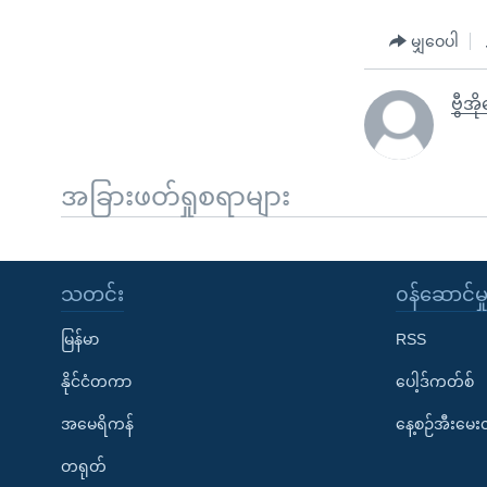
မျှဝေပါ
ဗွီအ
အခြားဖတ်ရှုစရာများ
သတင်း
၀န်ဆောင်မှ
မြန်မာ
RSS
နိုင်ငံတကာ
ပေါ့ဒ်ကတ်စ်
အမေရိကန်
နေ့စဉ်အီးမေ
တရုတ်