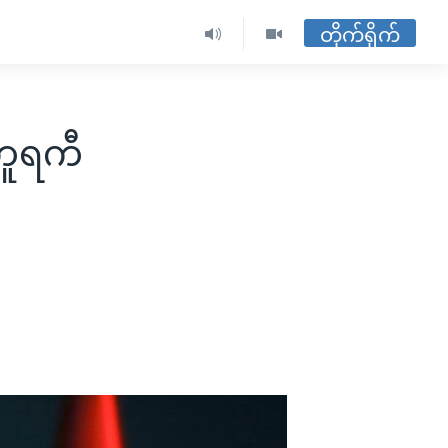
တိုက်ရိုက်
 တူရကီ