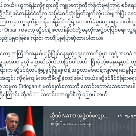
တယ်။ ယူကရိန်းကိုရုရှားတို့ ကျူးကျော်တိုက်ခိုက်မှုကြောင့် စစ်
 ဆွီဒင်နဲ့ ဖင်လန်နိုင်ငံတို့က သမိုင်းဝင်ဆုံးဖြတ်ချက်ကိုပယ်ဖျက်ပြီး နေတ
ကြတာမှာ တူရကီနဲ့ ဟန်ဂေရီနိုင်ငံတို့ရဲ့ ထောက်ခံမှုတွေ မရသေးပါဘ
tor Orban ကတော့ ဆွီဒင်နဲ့ ဖင်လန်နိုင်ငံတို့ နေတိုးအဖွဲ့ဝင်ဖြစ်ရေး သူ
်ပြုမှာဖြစ်ကြောင်း ကတိပြုပြောဆိုထားပါတယ်။
့ အကြိတ်အနယ်ယှဉ်ပြိုင်နေရတဲ့ရွေးကောက်ပွဲမှာ သူ့ရဲ့အမာခံ အ
ှုရအောင် ခုလို ပြောဆိုလိုက်တာဖြစ်ပါတယ်။ ပြီးခဲ့တဲ့စနေနေ့မှာပဲ
ားက ဆွီဒင်ရဲတပ်ဖွဲ့ရဲ့ခွင့်ပြုချက်နဲ့ အစ္စလာမစ်ဆန့်ကျင်ရေးဆန္
ှုအတွင်း ကိုရမ်ကျမ်းစာကိုမီးရှို့ခဲ့တာဖြစ်ပါတယ်။ ဆွီဒင်နိုင်ငံခြားရ
ာ့ သမ္မတ Erdogan ရဲ့မှတ်ချက်စကားကို ကောင်းကောင်းသဘောပေ
မရှိကြောင်း ဆွီဒင် TT သတင်းအေဂျင်စီကို ပြောပါတယ်။
ဆွီဒင် NATO အဖွဲ့ဝင်လျှောက်ထားမှု တူရကီ ထောက်ခံမည်မဟုတ်.mp3
EMBE
by
ဗွီအိုအေသတင်းဌာန
No media source currently available