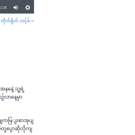
1:26
တိုက်ရိုက် လင့်ခ်
SHARE
နေဲ့ သူ့ရဲ့
ျ်လာနေ့မှာ
ုရမျကမြျးစာအုပျ
တု့ပွောဆိုလိုကျ