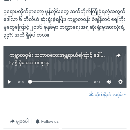
ဥရောပတိုက်မှာတော့ မုန်တိုင်းတွေ ဆက်တိုက်ကြုံခဲ့ရတဲ့အတွက်
ဒေါ်လာ ၆ ဘီလီယံ ဆုံးရှုံးခဲ့ရပြီး၊ ကမ္ဘာတဝန်း စံချိန်တင် ရေကြီး
မှုတွေကြောင့် ၂၀၁၆ ခုနှစ်မှာ ဘဏ္ဍာရေးအရ ဆုံးရှုံးမှုအားလုံးရဲ့
၃၄% အထိ ရှိခဲ့ပါတယ်။
ကမ္ဘာတဝှမ်း သဘာဝဘေးအန္တရာယ်ကြောင့် ဒေါ်လာ ၁၇၅ ဘီလီယံ ဆုံးရှုံး
by
ဗွီအိုအေသတင်းဌာန
No media source currently available
0:00
0:51
တိုက်ရိုက် လင့်ခ်
မျှဝေပါ
Follow us