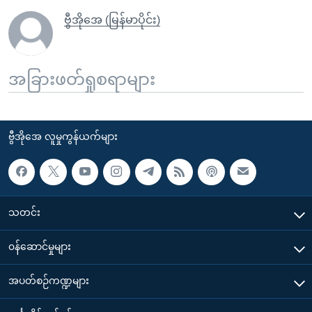
ဗွီအိုအေ (မြန်မာပိုင်း)
အခြားဖတ်ရှုစရာများ
ဗွီအိုအေ လူမှုကွန်ယက်များ
သတင်း
၀န်ဆောင်မှုများ
အပတ်စဉ်ကဏ္ဍများ