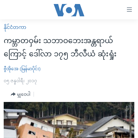
သုံး
ရ
လွယ်ကူ
နိုင်ငံတကာ
မူလစာမျက်နှာ
စေ
ကမ္ဘာတဝှမ်း သဘာဝဘေးအန္တရာယ်
မြန်မာ
သည့်
ကြောင့် ဒေါ်လာ ၁၇၅ ဘီလီယံ ဆုံးရှုံး
ကမ္ဘာ့သတင်းများ
Link
ဗွီဒီယို
နိုင်ငံတကာ
ဗွီအိုအေ (မြန်မာပိုင်း)
များ
သတင်းလွတ်လပ်ခွင့်
အမေရိကန်
၀၅ ဇန္နဝါရီ၊ ၂၀၁၇
ပင်မ
ရပ်ဝန်းတခု လမ်းတခု အလွန်
တရုတ်
အကြောင်းအရာ
မျှဝေပါ
သို့
အင်္ဂလိပ်စာလေ့လာမယ်
အစ္စရေး-ပါလက်စတိုင်း
ကျော်
အပတ်စဉ်ကဏ္ဍများ
အမေရိကန်သုံးအီဒီယံ
ကြည့်
ရေဒီယိုနှင့်ရုပ်သံ အချက်အလက်များ
မကြေးမုံရဲ့ အင်္ဂလိပ်စာ
ရေဒီယို
ရန်
ပင်မ
ရေဒီယို/တီဗွီအစီအစဉ်
ရုပ်ရှင်ထဲက အင်္ဂလိပ်စာ
တီဗွီ