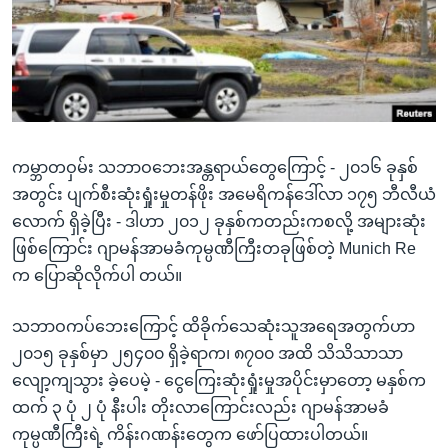
အ
သုတပဒေသာ အင်္ဂလိပ်စာ
ညွန်း
Learning English
စာမျက်နှာ
သို့
ဗွီအိုအေ လူမှုကွန်ယက်များ
ကျော်
ကြည့်
ကမ္ဘာတဝှမ်း သဘာဝဘေးအန္တရာယ်တွေကြောင့် - ၂၀၁၆ ခုနှစ်
ရန်
ဘာသာစကားများ
အတွင်း ပျက်စီးဆုံးရှုံးမှုတန်ဖိုး အမေရိကန်ဒေါ်လာ ၁၇၅ ဘီလီယံ
ရှာဖွေ
လောက် ရှိခဲ့ပြီး - ဒါဟာ ၂၀၁၂ ခုနှစ်ကတည်းကစလို့ အများဆုံး
ရန်
ဖြစ်ကြောင်း ဂျာမန်အာမခံကုမ္ပဏီကြီးတခုဖြစ်တဲ့ Munich Re
နေရာ
က ပြောဆိုလိုက်ပါ တယ်။
သို့
ကျော်
သဘာဝကပ်ဘေးကြောင့် ထိခိုက်သေဆုံးသူအရေအတွက်ဟာ
ရန်
၂၀၁၅ ခုနှစ်မှာ ၂၅၄၀၀ ရှိခဲ့ရာက၊ ၈၇၀၀ အထိ သိသိသာသာ
လျော့ကျသွား ခဲ့ပေမဲ့ - ငွေကြေးဆုံးရှုံးမှုအပိုင်းမှာတော့ မနှစ်က
ထက် ၃ ပုံ ၂ ပုံ နီးပါး တိုးလာကြောင်းလည်း ဂျာမန်အာမခံ
ကုမ္ပဏီကြီးရဲ့ ကိန်းဂဏန်းတွေက ဖော်ပြထားပါတယ်။