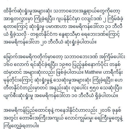
ထိခိုက်ဆုံးရှုံးမှုအများဆုံး သဘာဝဘေးအန္တရာယ်တွေကိုတော့
အာရှတလွှားမှာ ကြုံခဲ့ရပြီး၊ ဂျပန်နိုင်ငံမှာ ငလျင်ဒဏ် ၂ ကြိမ်ခံခဲ့
ရတာကြောင့် ဆုံးရှုံးမှု ပမာဏဟာ အမေရိကန်ဒေါ်လာ ၃၁ ဘီလီ
ယံ ရှိခဲ့သလို - တရုတ်နိုင်ငံက နွေရာသီမှာ ရေဘေးဒဏ်ကြောင့်
အမေရိကန်ဒေါ်လာ ၂၀ ဘီလီယံ ဆုံးရှုံးခဲ့ပါတယ်။
မြောက်အမေရိကတိုက်မှာတော့ သဘာဝဘေးဒဏ် အကြိမ်ပေါင်း
၁၆၀ လောက် ရင်ဆိုင်ခဲ့ရပြီး၊ ၁၉၈၀ ပြည့်နှစ်နောက်ပိုင်း တနှစ်
ထဲမှာတင် အများဆုံးလည်း ဖြစ်ခဲ့ပါတယ်။ Matthew ဟာရီကိန်း
မုန်တိုင်းကြောင့် ဆုံးရှုံးမှုနဲ့ သေဆုံးမှုအများဆုံး ကြုံခဲ့ရပြီး၊ ဟေ
တီတနိုင်ငံတည်းမှာတင် အနည်းဆုံး လူပေါင်း ၅၅၀ သေဆုံးပြီး၊
ပျက်စီးဆုံးရှုံးမှု အမေရိကန်ဒေါ်လာ ၁၀ ဘီလီယံ ရှိခဲ့ပါတယ်။
အမေရိကန်ပြည်ထောင်စုနဲ့ ကနေဒါနိုင်ငံဟာလည်း ၂၀၁၆ ခုနှစ်
အတွင်း တောမီးအကြီးအကျယ် လောင်ကျွမ်းမှု၊ ရေကြီးမှုတွေနဲ့
ကြုံတွေ့ခဲ့ရတာပါ။