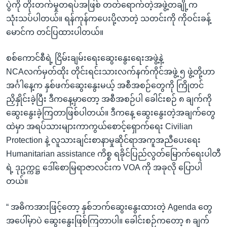
ပွဲကို တိုးတက်မှုတရပ်အဖြစ် တတ်ရောက်တဲ့အဖွဲ့တချို့က
သုံးသပ်ပါတယ်။ ရန်ကုန်ကပေးပို့လာတဲ့ သတင်းကို ကိုဝင်းခန့်
မောင်က တင်ပြထားပါတယ်။
စစ်ကောင်စီရဲ့ ငြိမ်းချမ်းရေးဆွေးနွေးရေးအဖွဲ့နဲ့
NCAလက်မှတ်ထိုး တိုင်းရင်းသားလက်နက်ကိုင်အဖွဲ့ ၅ ဖွဲ့တို့ဟာ
အင်္ဂါနေ့က နှစ်ဖက်ဆွေးနွေးမယ့် အစီအစဉ်တွေကို ကြိုတင်
ညှိနှိုင်းခဲ့ပြီး ဒီကနေ့မှာတော့ အစီအစဉ်ပါ ခေါင်းစဉ် ၈ ချက်ကို
ဆွေးနွေးခဲ့ကြတာဖြစ်ပါတယ်။ ဒီကနေ့ ဆွေးနွေးတဲ့အချက်တွေ
ထဲမှာ အရပ်သားများကာကွယ်စောင့်ရှောက်ရေး Civilian
Protection နဲ့ လူသားချင်းစာနာမှုဆိုင်ရာအကူအညီပေးရေး
Humanitarian assistance ကိစ္စ ရခိုင်ပြည်လွတ်မြောက်ရေးပါတီ
ရဲ့ ဒုဥက္ကဋ္ဌ ဒေါ်စောမြရာဇာလင်းက VOA ကို အခုလို ပြောပါ
တယ်။
“ အဓိကအားဖြင့်တော့ နှစ်ဘက်ဆွေးနွေးထားတဲ့ Agenda တွေ
အပေါ်မှာပဲ ဆွေးနွေးဖြစ်ကြတာပါ။ ခေါင်းစဉ်ကတော့ ၈ ချက်