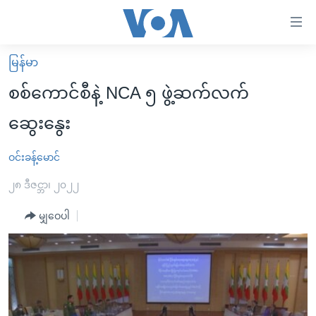
သုံး
ရ
လွယ်ကူ
မြန်မာ
မူလစာမျက်နှာ
စေ
စစ်ကောင်စီနဲ့ NCA ၅ ဖွဲ့ဆက်လက်
မြန်မာ
သည့်
ဆွေးနွေး
ကမ္ဘာ့သတင်းများ
Link
ဗွီဒီယို
နိုင်ငံတကာ
ဝင်းခန့်မောင်
များ
သတင်းလွတ်လပ်ခွင့်
အမေရိကန်
၂၈ ဒီဇင္ဘာ၊ ၂၀၂၂
ပင်မ
ရပ်ဝန်းတခု လမ်းတခု အလွန်
တရုတ်
အကြောင်းအရာ
မျှဝေပါ
သို့
အင်္ဂလိပ်စာလေ့လာမယ်
အစ္စရေး-ပါလက်စတိုင်း
ကျော်
အပတ်စဉ်ကဏ္ဍများ
အမေရိကန်သုံးအီဒီယံ
ကြည့်
ရေဒီယိုနှင့်ရုပ်သံ အချက်အလက်များ
မကြေးမုံရဲ့ အင်္ဂလိပ်စာ
ရေဒီယို
ရန်
ပင်မ
ရေဒီယို/တီဗွီအစီအစဉ်
ရုပ်ရှင်ထဲက အင်္ဂလိပ်စာ
တီဗွီ