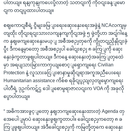
ပါတယျ။ ရနျကုနျကပေးပို့လာတဲ့ သတငျးကို ကိုဝငျးခန့ျမော
ငျက တငျပွထားပါတယျ။
စဈကောငျစီရဲ့ ငွိမျးခမြျးရေးဆှေးနှေးရေးအဖှဲ့နဲ့ NCAလကျမှ
တျထိုး တိုငျးရငျးသားလကျနကျကိုငျအဖှဲ့ ၅ ဖှဲ့တို့ဟာ အငျ်ဂါနေ့
က နှဈဖကျဆှေးနှေးမယ့ျ အစီအစဉျတှကေို ကွိုတငျညှိနှိုငျးခဲ့
ပွီး ဒီကနေ့မှာတော့ အစီအစဉျပါ ခေါငျးစဉျ ၈ ခကြျကို ဆှေး
နှေးခဲ့ကွတာဖွဈပါတယျ။ ဒီကနေ့ ဆှေးနှေးတဲ့အခကြျတှထေဲ
မှာ အရပျသားမြားကာကှယျစောင့ျရှောကျရေး Civilian
Protection နဲ့ လူသားခငြျးစာနာမှုဆိုငျရာအကူအညီပေးရေး
Humanitarian assistance ကိစ်စ ရခိုငျပွညျလှတျမွောကျရေး
ပါတီရဲ့ ဒုဥက်ကဋ်ဌ ဒေါျစောမွရာဇာလငျးက VOA ကို အခုလို
ပွောပါတယျ။
“ အဓိကအားဖွင့ျတော့ နှဈဘကျဆှေးနှေးထားတဲ့ Agenda တှ
အေပေါျမှာပဲ ဆှေးနှေးဖွဈကွတာပါ။ ခေါငျးစဉျကတော့ ၈ ခ
ကြျဖွဈပါတယျ။ အဲဒီခေါငျးစဉျကို ကမြတို့တှကေ ဆှေးနှေး