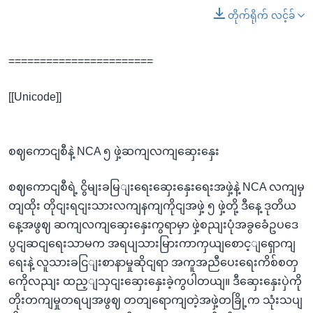
တိုက်ရိုက် လင့်ခ်
=======================
[[Unicode]]
စဈကောငျစီနဲ့ NCA ၅ ဖှဲ့ဆကျလကျဆှေးနှေး
စဈကောငျစီရဲ့ ငွိမျးခမြျးရေးဆှေးနှေးရေးအဖှဲ့နဲ့ NCA လကျမှ
တျထိုး တိုငျးရငျးသားလကျနကျကိုငျအဖှဲ့ ၅ ဖှဲ့တို့ ဒီနေ့ ဒုတိယ
နေ့အဖွဈ ဆကျလကျဆှေးနှေးကွရာမှာ ဖှဲ့စညျးပုံအခွခေံဥပဒေ
ပွငျဆငျရေးသာမက အရပျသားမြားကာကှယျစောင့ျရှောကျ
ရေးနဲ့ လူသားခငြျးစာနာမှုဆိုငျရာ အကူအညီပေးရေးကိစ်စတှ
ကေိုလညျး ထည့ျသှငျးဆှေးနှေးခဲ့ကွပါတယျ။ ဒီဆှေးနှေးပှဲကို
တိုးတကျမှုတရပျအဖွဈ တတျရောကျတဲ့အဖှဲ့တခြို့က သုံးသပျ