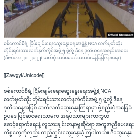
အ
သုတပဒေသာ အင်္ဂလိပ်စာ
ညွန်း
Learning English
စာမျက်နှာ
သို့
ဗွီအိုအေ လူမှုကွန်ယက်များ
ကျော်
ကြည့်
စစ်ကောင်စီရဲ့ ငြိမ်းချမ်းရေးဆွေးနွေးရေးအဖွဲ့နဲ့ NCA လက်မှတ်ထိုး
တိုင်းရင်းသားလက်နက်ကိုင်အဖွဲ့ ၅ ဖွဲ့တို့ ဒီနေ့ ဒုတိယနေ့အစည်းအဝေး
ရန်
ဘာသာစကားများ
(ဒီဇင်ဘာ ၂၈၊ ၂၀၂၂/ ဓာတ်ပုံ-တပ်မတော်သတင်းမှန်ပြန်ကြားရေး)
ရှာဖွေ
ရန်
[[Zawgyi/Unicode]]
နေရာ
သို့
စစ်ကောင်စီရဲ့ ငြိမ်းချမ်းရေးဆွေးနွေးရေးအဖွဲ့နဲ့ NCA
ကျော်
လက်မှတ်ထိုး တိုင်းရင်းသားလက်နက်ကိုင်အဖွဲ့ ၅ ဖွဲ့တို့ ဒီနေ့
ရန်
ဒုတိယနေ့အဖြစ် ဆက်လက်ဆွေးနွေးကြရာမှာ ဖွဲ့စည်းပုံအခြေခံ
ဥပဒေ ပြင်ဆင်ရေးသာမက အရပ်သားများကာကွယ်
စောင့်ရှောက်ရေးနဲ့ လူသားချင်းစာနာမှုဆိုင်ရာ အကူအညီပေးရေး
ကိစ္စတွေကိုလည်း ထည့်သွင်းဆွေးနွေးခဲ့ကြပါတယ်။ ဒီဆွေးနွေး