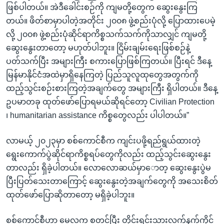
ဖြစ်ပါတယ်။ အဲဒီခေါင်းစဉ်ကို ကျမတို့တွေက ဆွေးနွေးကြ
တယ်။ ဖိတ်စာမှာပါတဲ့အတိုင်း ၂၀၀၈ ဖွဲ့စည်းပုံလို့ ပြောထားပေမဲ့
လို့ ၂၀၀၈ ဖွဲ့စည်းပုံဆိုင်ရာကိစ္စသက်သက်ကိုသာလျှင် ကျမတို့
ဆွေးနွေးတာတော့ မဟုတ်ပါဘူး။ ငြိမ်းချမ်းရေးဖြစ်စဉ်နဲ့
ပတ်သက်ပြီး အများကြီး စကားပြောဖြစ်ကြတယ်။ ပြီးရင် ဒီနေ့
မြန်မာနိုင်ငံအထဲမှာရှိနေကြတဲ့ ပြည်သူလူထုတွေအတွက်ကို
ထည့်သွင်းစဉ်းစားကြတဲ့အချက်တွေ အများကြီး ရှိပါတယ်။ ဒီနေ့
ဥပမာတခု ထုတ်ဖော်ပြောရမယ်ဆိုရင်တော့ Civilian Protection
၊ humanitarian assistance ကိစ္စတွေလည်း ပါပါတယ်။”
လာမယ့် ၂၀၂၃မှာ စစ်ကောင်စီက ကျင်းပဖို့ရည်ရွယ်ထားတဲ့
ရွေးကောက်ပွဲဆိုင်ရာကိစ္စရပ်တွေကိုလည်း ထည့်သွင်းဆွေးနွေး
တာလည်း ရှိခဲ့ပါတယ်။ လောလောဆယ်မှာောတ့ ဆွေးနွေးပွဲမ
ပြီးပြတ်သေးတာကြောင့် ဆွေးနွေးတဲ့အချက်တွေကို အသေးစိတ်
ထုတ်ဖော်ပြောဆိုတာတော့ မရှိခဲ့ပါဘူး။
စစ်ကောင်စီဟာ မေလက စတင်ပြီး တိုင်းရင်းသားလက်နက်ကိုင်