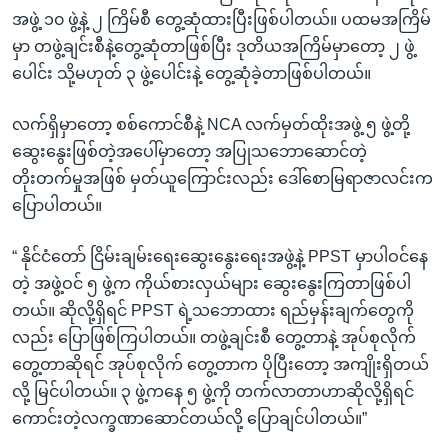
အဖွဲ့ ၁၀ ဖွဲ့နဲ့ ၂ ကြိမ်စီ တွေ့ဆုံထားပြီးဖြစ်ပါတယ်။ ပထမအကြိမ်
မှာ တဖွဲ့ချင်းစီနဲ့တွေ့ဆုံတာဖြစ်ပြီး ဒုတိယအကြိမ်မှာတော့ ၂ ဖွဲ့
ပေါင်း သို့မဟုတ် ၃ ဖွဲ့ပေါင်းနဲ့ တွေ့ဆုံခဲ့တာဖြစ်ပါတယ်။
လက်ရှိမှာတော့ စစ်ကောင်စီနဲ့ NCA လက်မှတ်ထိုးအဖွဲ့ ၅ ဖွဲ့တို့
ဆွေးနွေးဖြစ်တဲ့အပေါ်မှာတော့ အပြုသဘောဆောင်တဲ့
တိုးတက်မှုအဖြစ် မှတ်ယူကြောင်းလည်း ဒေါ်စောမြရာဇာလင်းက
ပြောပါတယ်။
“ နိုင်ငံတော် ငြိမ်းချမ်းရေးဆွေးနွေးရေးအဖွဲ့နဲ့ PPST မှာပါဝင်နေ
တဲ့ အဖွဲ့ဝင် ၅ ဖွဲ့က ကိုယ်စားလှယ်များ ဆွေးနွေးကြတာဖြစ်ပါ
တယ်။ ဆိုလို့ရှိရင် PPST ရဲ့သဘောထား ရည်မှန်းချက်တွေကို
လည်း ပြောဖြစ်ကြပါတယ်။ တဖွဲ့ချင်းစီ တွေ့တာနဲ့ အုပ်စုလိုက်
တွေ့တာဆိုရင် အုပ်စုလိုက် တွေ့တာက ပိုပြီးတော့ အကျိုးရှိတယ်
လို့ မြင်ပါတယ်။ ၃ ဖွဲ့ကနေ ၅ ဖွဲ့ကို တက်လာတာဟာဆိုလို့ရှိရင်
ကောင်းတဲ့လက္ခဏာဆောင်တယ်လို့ ပြောချင်ပါတယ်။”