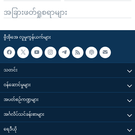
အခြားဖတ်ရှုစရာများ
ဗွီအိုအေ လူမှုကွန်ယက်များ
သတင်း
၀န်ဆောင်မှုများ
အပတ်စဉ်ကဏ္ဍများ
အင်္ဂလိပ်သင်ခန်းစာများ
ရေဒီယို