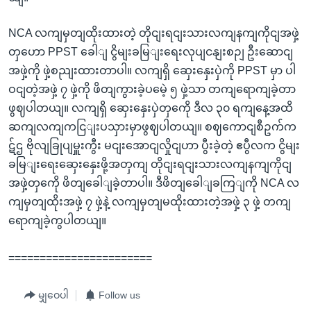
NCA လကျမှတျထိုးထားတဲ့ တိုငျးရငျးသားလကျနကျကိုငျအဖှဲ့
တှဟော PPST ခေါျ ငွိမျးခမြျးရေးလုပျငနျးစဉျ ဦးဆောငျ
အဖှဲ့ကို ဖှဲ့စညျးထားတာပါ။ လကျရှိ ဆှေးနှေးပှဲကို PPST မှာ ပါ
ဝငျတဲ့အဖှဲ့ ၇ ဖှဲ့ကို ဖိတျကွားခဲ့ပမေဲ့ ၅ ဖှဲ့သာ တကျရောကျခဲ့တာ
ဖွဈပါတယျ။ လကျရှိ ဆှေးနှေးပှဲတှကေို ဒီလ ၃၀ ရကျနေ့အထိ
ဆကျလကျကငြျးပသှားမှာဖွဈပါတယျ။ စဈကောငျစီဥက်က
ဋ်ဌ ဗိုလျခြုပျမှူးကွီး မငျးအောငျလှိုငျဟာ ပွီးခဲ့တဲ့ ဧပွီလက ငွိမျး
ခမြျးရေးဆှေးနှေးဖို့အတှကျ တိုငျးရငျးသားလကျနကျကိုငျ
အဖှဲ့တှကေို ဖိတျခေါျခဲ့တာပါ။ ဒီဖိတျခေါျခကြျကို NCA လ
ကျမှတျထိုးအဖှဲ့ ၇ ဖှဲ့နဲ့ လကျမှတျမထိုးထားတဲ့အဖှဲ့ ၃ ဖှဲ့ တကျ
ရောကျခဲ့ကွပါတယျ။
=======================
မျှဝေပါ
Follow us