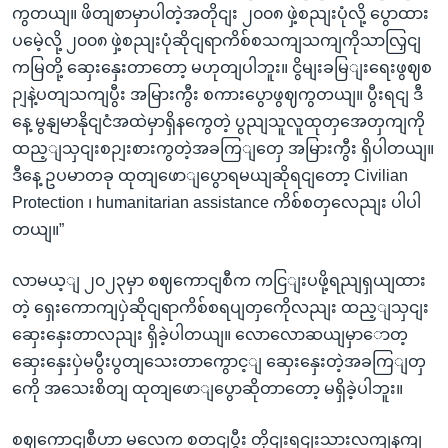
ကွတယျ။ ဖိတျစာမှာပါတဲ့အတိုငျး ၂၀၀၈ ဖှဲ့စညျးပုံလို့ ပွောထား
ပမေဲ့လို့ ၂၀၀၈ ဖှဲ့စညျးပုံဆိုငျရာကိစ်စသကျသကျကိုသာလြှငျ
ကမြတို့ ဆှေးနှေးတာတော့ မဟုတျပါဘူး။ ငွိမျးခမြျးရေးဖွဈစ
ဉျနဲ့ပတျသကျပွီး အမြားကွီး စကားပွောဖွဈကွတယျ။ ပွီးရငျ ဒီ
နေ့ မွနျမာနိုငျငံအထဲမှာရှိနကွေတဲ့ ပွညျသူလူထုတှအေတှကျကို
ထည့ျသှငျးစဉျးစားကွတဲ့အခကြျတှေ အမြားကွီး ရှိပါတယျ။
ဒီနေ့ ဥပမာတခု ထုတျဖောျပွောရမယျဆိုရငျတော့ Civilian
Protection ၊ humanitarian assistance ကိစ်စတှလေညျး ပါပါ
တယျ။”
လာမယ့ျ ၂၀၂၃မှာ စဈကောငျစီက ကငြျးပဖို့ရညျရှယျထား
တဲ့ ရှေးကောကျပှဲဆိုငျရာကိစ်စရပျတှကေိုလညျး ထည့ျသှငျး
ဆှေးနှေးတာလညျး ရှိခဲ့ပါတယျ။ လောလောဆယျမှာောတ့
ဆှေးနှေးပှဲမပွီးပွတျသေးတာကွောင့ျ ဆှေးနှေးတဲ့အခကြျတှ
ကေို အသေးစိတျ ထုတျဖောျပွောဆိုတာတော့ မရှိခဲ့ပါဘူး။
စဈကောငျစီဟာ မလေက စတငျပွီး တိုငျးရငျးသားလကျနကျ