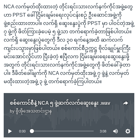
NCA လက်မှတ်ထိုးထားတဲ့ တိုင်းရင်းသားလက်နက်ကိုင်အဖွဲ့တွေ
ဟာ PPST ခေါ် ငြိမ်းချမ်းရေးလုပ်ငန်းစဉ် ဦးဆောင်အဖွဲ့ကို
ဖွဲ့စည်းထားတာပါ။ လက်ရှိ ဆွေးနွေးပွဲကို PPST မှာ ပါဝင်တဲ့အဖွဲ့
၇ ဖွဲ့ကို ဖိတ်ကြားခဲ့ပေမဲ့ ၅ ဖွဲ့သာ တက်ရောက်ခဲ့တာဖြစ်ပါတယ်။
လက်ရှိ ဆွေးနွေးပွဲတွေကို ဒီလ ၃၀ ရက်နေ့အထိ ဆက်လက်
ကျင်းပသွားမှာဖြစ်ပါတယ်။ စစ်ကောင်စီဥက္ကဋ္ဌ ဗိုလ်ချုပ်မှူးကြီး
မင်းအောင်လှိုင်ဟာ ပြီးခဲ့တဲ့ ဧပြီလက ငြိမ်းချမ်းရေးဆွေးနွေးဖို့
အတွက် တိုင်းရင်းသားလက်နက်ကိုင်အဖွဲ့တွေကို ဖိတ်ခေါ်ခဲ့တာ
ပါ။ ဒီဖိတ်ခေါ်ချက်ကို NCA လက်မှတ်ထိုးအဖွဲ့ ၇ ဖွဲ့နဲ့ လက်မှတ်
မထိုးထားတဲ့အဖွဲ့ ၃ ဖွဲ့ တက်ရောက်ခဲ့ကြပါတယ်။
စစ်ကောင်စီနဲ့ NCA ၅ ဖွဲ့ဆက်လက်ဆွေးနွေး .wav
by
ဗွီအိုအေသတင်းဌာန
No media source currently available
0:00
3:08