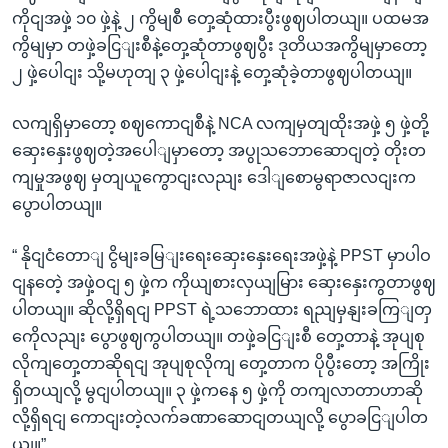
ကိုငျအဖှဲ့ ၁၀ ဖှဲ့နဲ့ ၂ ကွိမျစီ တှေ့ဆုံထားပွီးဖွဈပါတယျ။ ပထမအ
ကွိမျမှာ တဖှဲ့ခငြျးစီနဲ့တှေ့ဆုံတာဖွဈပွီး ဒုတိယအကွိမျမှာတော့
၂ ဖှဲ့ပေါငျး သို့မဟုတျ ၃ ဖှဲ့ပေါငျးနဲ့ တှေ့ဆုံခဲ့တာဖွဈပါတယျ။
လကျရှိမှာတော့ စဈကောငျစီနဲ့ NCA လကျမှတျထိုးအဖှဲ့ ၅ ဖှဲ့တို့
ဆှေးနှေးဖွဈတဲ့အပေါျမှာတော့ အပွုသဘောဆောငျတဲ့ တိုးတ
ကျမှုအဖွဈ မှတျယူကွောငျးလညျး ဒေါျစောမွရာဇာလငျးက
ပွောပါတယျ။
“ နိုငျငံတောျ ငွိမျးခမြျးရေးဆှေးနှေးရေးအဖှဲ့နဲ့ PPST မှာပါဝ
ငျနတေဲ့ အဖှဲ့ဝငျ ၅ ဖှဲ့က ကိုယျစားလှယျမြား ဆှေးနှေးကွတာဖွဈ
ပါတယျ။ ဆိုလို့ရှိရငျ PPST ရဲ့သဘောထား ရညျမှနျးခကြျတှ
ကေိုလညျး ပွောဖွဈကွပါတယျ။ တဖှဲ့ခငြျးစီ တှေ့တာနဲ့ အုပျစု
လိုကျတှေ့တာဆိုရငျ အုပျစုလိုကျ တှေ့တာက ပိုပွီးတော့ အကြိုး
ရှိတယျလို့ မွငျပါတယျ။ ၃ ဖှဲ့ကနေ ၅ ဖှဲ့ကို တကျလာတာဟာဆို
လို့ရှိရငျ ကောငျးတဲ့လက်ခဏာဆောငျတယျလို့ ပွောခငြျပါတ
ယျ။”