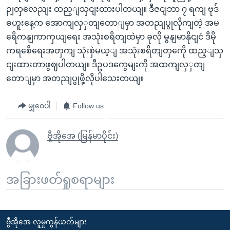
ဉျတှလေညျး ထည့ျသှငျးထားပါတယျ။ ဒီဇငျဘာ ၇ ရကျ ဗုဒ်
ဓဟူးနေ့က အောကျလှှတျတောျမှာ အတညျပွုလိုကျတဲ့ အမ
ရေိကနျကာကှယျရေး အသုံးစရိတျထဲမှာ ခုလို မွနျမာနိုငျငံ ဒီမို
ကရစေီရေးအတှကျ သုံးစှဲမယ့ျ အသုံးစရိတျတှကေို ထည့ျသှ
ငျးထားတာဖွဈပါတယျ။ ဒီဥပဒကွေမျးကို အထကျလှှတျ
တောျမှာ အတညျပွုဖို့လိုပါသေးတယျ။
မျှဝေပါ
Follow us
ဗွီအိုအေ (မြန်မာပိုင်း)
အခြားဖတ်ရှုစရာများ
ဗွီအိုအေ လူမှုကွန်ယက်များ