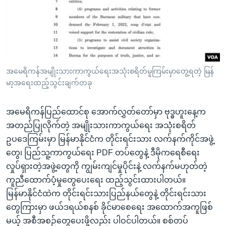
အ
သုတပဒေသာ အင်္ဂလိပ်စာ
ညွန်း
Learning English
စာမျက်နှာ
သို့
ဗွီအိုအေ လူမှုကွန်ယက်များ
ကျော်
ကြည့်
အမေရိကန်အမျိုးသားကာကွယ်ရေးအသုံးစရိတ်မူကြမ်းမှာတွေ့ရတဲ့ မြန်
မာ့အရေးထည့်သွင်းချက်တခု
ရန်
ဘာသာစကားများ
ရှာဖွေ
အမေရိကန်ပြည်ထောင်စု အောက်လွှတ်တော်မှာ ဗုဒ္ဓဟူးနေ့က
ရန်
အတည်ပြုလိုက်တဲ့ အမျိုးသားကာကွယ်ရေး အသုံးစရိတ်
နေရာ
ဥပဒေကြမ်းမှာ မြန်မာနိုင်ငံက တိုင်းရင်းသား လက်နက်ကိုင်အဖွဲ့
သို့
တွေ၊ ပြည်သူ့ကာကွယ်ရေး PDF တပ်တွေနဲ့ ဒီမိုကရေစီရေး
ကျော်
လှုပ်ရှားတဲ့အဖွဲ့တွေကို ကျွမ်းကျင်မှုပိုင်းနဲ့ လက်နက်မဟုတ်တဲ့
ရန်
ကူညီထောက်ပံ့မှုတွေပေးရေး ထည့်သွင်းထားပါတယ်။
မြန်မာနိုင်ငံထဲက တိုင်းရင်းသားပြည်နယ်တွေနဲ့ တိုင်းရင်းသား
တွေကြားမှာ ဖယ်ဒရယ်စနစ် ခိုင်မာစေရေး အထောက်အကူဖြစ်
မယ့် အစီအစဉ်တွေပေးဖို့လည်း ပါဝင်ပါတယ်။ စစ်တပ်