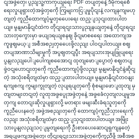
ငျအဖှဲ့တှေ၊ ပွညျသူ့ကာကှယျရေး PDF တပျတှနေဲ့ ဒီမိုကရစေီ
ရေးလှုပျရှားတဲ့အဖှဲ့တှကေို ကြှမျးကငြျမှုပိုငျးနဲ့ လကျနကျမဟု
တျတဲ့ ကူညီထောကျပံ့မှုတှပေေးရေး ထည့ျသှငျးထားပါတ
ယျ။ မွနျမာနိုငျငံထဲက တိုငျးရငျးသားပွညျနယျတှနေဲ့ တိုငျးရငျး
သားတှကွေားမှာ ဖယျဒရယျစနဈ ခိုငျမာစရေေး အထောကျအ
ကူဖွဈမယ့ျ အစီအစဉျတှပေေးဖို့လညျး ပါဝငျပါတယျ။ စဈ
တပျအာဏာသိမျးမှုကို အပွဈတငျပွီး အရပျသားအုပျခြုပျရေး
ပွနျလညျပေါျပေါကျစအေောငျ ထုတျဖောျပွောတဲ့ စဈတပျ
ဖှဲ့ဝငျဟောငျးတှကေို ကူညီထောကျပံ့ဖို့လညျး မွနျမာနိုငျငံနဲ့ဆိုငျ
တဲ့ အသုံးစရိတျထဲမှာ ထည့ျထားပါတယျ။ မွနျမာနိုငျငံတဝနျး
ရကျစကျ ကွမျးကွုတျတဲ့ လုပျရပျတှကေို စုံစမျးဖောျထုတျ မှ
တျတမျးတငျတဲ့ လူထုအခွပွေုအဖှဲ့တှနေဲ့ အခွခေံလှတျလပျမှုအ
တှကျ တောငျးဆိုလှုပျရှားလို့ မတရား ဖမျးဆီးခံရသူတှကေို
ကူညီပေးနတေဲ့ အဖှဲ့အစညျးတှကေို ထောကျပံ့ကူညီသှားရေးကို
လညျး အသုံးစရိတျထဲမှာ ထည့ျသှငျးထားပါတယျ။ အမြိုး
သားပွနျလညျသင့ျမွတျရေးကို ဦးစားပေးဆောငျရှကျနတေဲ့
အရပျဖကျအဖှဲ့တှေ၊ တိုငျးရငျးသားအဖှဲ့တှကေိုကူညီဖို့ အစီအစ