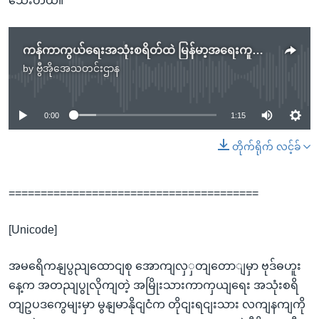
သေးတယ်။
ကန်ကာကွယ်ရေးအသုံးစရိတ်ထဲ မြန်မာ့အရေးကူညီဖို့ထည့်သွင်း.mp3
by
ဗွီအိုအေသတင်းဌာန
No media source currently available
0:00
1:15
တိုက်ရိုက် လင့်ခ်
=======================================
[Unicode]
အမရေိကနျပွညျထောငျစု အောကျလှှတျတောျမှာ ဗုဒ်ဓဟူး
နေ့က အတညျပွုလိုကျတဲ့ အမြိုးသားကာကှယျရေး အသုံးစရိ
တျဥပဒကွေမျးမှာ မွနျမာနိုငျငံက တိုငျးရငျးသား လကျနကျကို