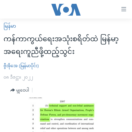
သုံး
ရ
လွယ်ကူ
မြန်မာ
မူလစာမျက်နှာ
စေ
ကန်ကာကွယ်ရေးအသုံးစရိတ်ထဲ မြန်မာ့
မြန်မာ
သည့်
အရေးကူညီဖို့ထည့်သွင်း
ကမ္ဘာ့သတင်းများ
Link
ဗွီဒီယို
နိုင်ငံတကာ
ဗွီအိုအေ (မြန်မာပိုင်း)
များ
သတင်းလွတ်လပ်ခွင့်
အမေရိကန်
၀၈ ဒီဇင္ဘာ၊ ၂၀၂၂
ပင်မ
ရပ်ဝန်းတခု လမ်းတခု အလွန်
တရုတ်
အကြောင်းအရာ
မျှဝေပါ
သို့
အင်္ဂလိပ်စာလေ့လာမယ်
အစ္စရေး-ပါလက်စတိုင်း
ကျော်
အပတ်စဉ်ကဏ္ဍများ
အမေရိကန်သုံးအီဒီယံ
ကြည့်
ရေဒီယိုနှင့်ရုပ်သံ အချက်အလက်များ
မကြေးမုံရဲ့ အင်္ဂလိပ်စာ
ရေဒီယို
ရန်
ပင်မ
ရေဒီယို/တီဗွီအစီအစဉ်
ရုပ်ရှင်ထဲက အင်္ဂလိပ်စာ
တီဗွီ