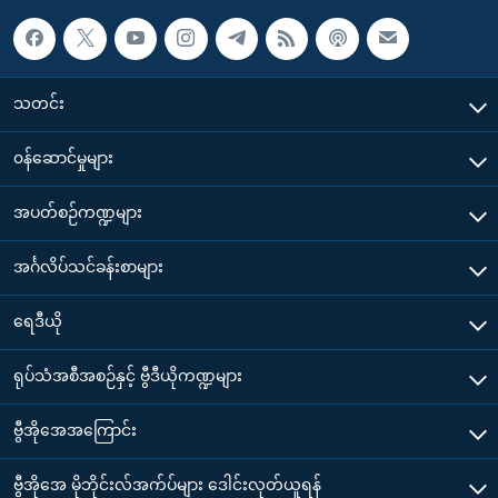
သတင်း
၀န်ဆောင်မှုများ
အပတ်စဉ်ကဏ္ဍများ
အင်္ဂလိပ်သင်ခန်းစာများ
ရေဒီယို
ရုပ်သံအစီအစဉ်နှင့် ဗွီဒီယိုကဏ္ဍများ
ဗွီအိုအေအကြောင်း
ဗွီအိုအေ မိုဘိုင်းလ်အက်ပ်များ ဒေါင်းလုတ်ယူရန်