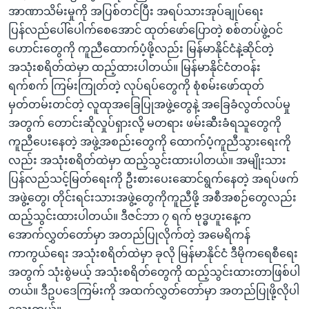
အာဏာသိမ်းမှုကို အပြစ်တင်ပြီး အရပ်သားအုပ်ချုပ်ရေး
ပြန်လည်ပေါ်ပေါက်စေအောင် ထုတ်ဖော်ပြောတဲ့ စစ်တပ်ဖွဲ့ဝင်
ဟောင်းတွေကို ကူညီထောက်ပံ့ဖို့လည်း မြန်မာနိုင်ငံနဲ့ဆိုင်တဲ့
အသုံးစရိတ်ထဲမှာ ထည့်ထားပါတယ်။ မြန်မာနိုင်ငံတဝန်း
ရက်စက် ကြမ်းကြုတ်တဲ့ လုပ်ရပ်တွေကို စုံစမ်းဖော်ထုတ်
မှတ်တမ်းတင်တဲ့ လူထုအခြေပြုအဖွဲ့တွေနဲ့ အခြေခံလွတ်လပ်မှု
အတွက် တောင်းဆိုလှုပ်ရှားလို့ မတရား ဖမ်းဆီးခံရသူတွေကို
ကူညီပေးနေတဲ့ အဖွဲ့အစည်းတွေကို ထောက်ပံ့ကူညီသွားရေးကို
လည်း အသုံးစရိတ်ထဲမှာ ထည့်သွင်းထားပါတယ်။ အမျိုးသား
ပြန်လည်သင့်မြတ်ရေးကို ဦးစားပေးဆောင်ရွက်နေတဲ့ အရပ်ဖက်
အဖွဲ့တွေ၊ တိုင်းရင်းသားအဖွဲ့တွေကိုကူညီဖို့ အစီအစဉ်တွေလည်း
ထည့်သွင်းထားပါတယ်။ ဒီဇင်ဘာ ၇ ရက် ဗုဒ္ဓဟူးနေ့က
အောက်လွှတ်တော်မှာ အတည်ပြုလိုက်တဲ့ အမေရိကန်
ကာကွယ်ရေး အသုံးစရိတ်ထဲမှာ ခုလို မြန်မာနိုင်ငံ ဒီမိုကရေစီရေး
အတွက် သုံးစွဲမယ့် အသုံးစရိတ်တွေကို ထည့်သွင်းထားတာဖြစ်ပါ
တယ်။ ဒီဥပဒေကြမ်းကို အထက်လွှတ်တော်မှာ အတည်ပြုဖို့လိုပါ