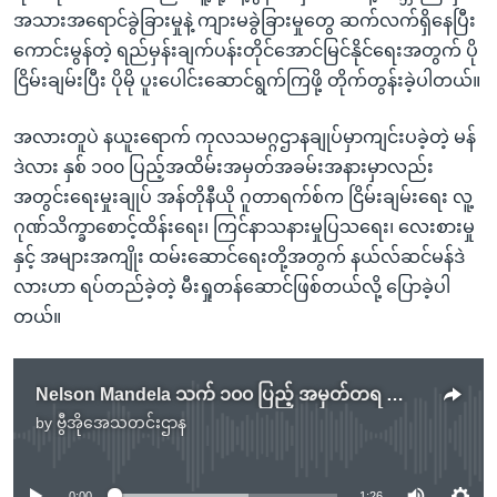
အသားအရောင်ခွဲခြားမှုနဲ့ ကျားမခွဲခြားမှုတွေ ဆက်လက်ရှိနေပြီး
ကောင်းမွန်တဲ့ ရည်မှန်းချက်ပန်းတိုင်အောင်မြင်နိုင်ရေးအတွက် ပို
ငြိမ်းချမ်းပြီး ပိုမို ပူးပေါင်းဆောင်ရွက်ကြဖို့ တိုက်တွန်းခဲ့ပါတယ်။
အလားတူပဲ နယူးရောက် ကုလသမဂ္ဂဌာနချုပ်မှာကျင်းပခဲ့တဲ့ မန်
ဒဲလား နှစ် ၁၀၀ ပြည့်အထိမ်းအမှတ်အခမ်းအနားမှာလည်း
အတွင်းရေးမှုးချုပ် အန်တိုနီယို ဂူတာရက်စ်က ငြိမ်းချမ်းရေး လူ့
ဂုဏ်သိက္ခာစောင့်ထိန်းရေး၊ ကြင်နာသနားမှုပြသရေး၊ လေးစားမှု
နှင့် အများအကျိုး ထမ်းဆောင်ရေးတို့အတွက် နယ်လ်ဆင်မန်ဒဲ
လားဟာ ရပ်တည်ခဲ့တဲ့ မီးရှုတန်ဆောင်ဖြစ်တယ်လို့ ပြောခဲ့ပါ
တယ်။
Nelson Mandela သက် ၁၀၀ ပြည့် အမှတ်တရ ကျင်းပ
by
ဗွီအိုအေသတင်းဌာန
No media source currently available
0:00
1:26