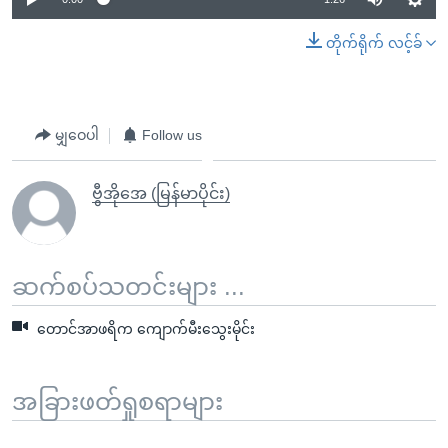
တိုက်ရိုက် လင့်ခ်
မျှဝေပါ
Follow us
ဗွီအိုအေ (မြန်မာပိုင်း)
ဆက်စပ်သတင်းများ ...
တောင်အာဖရိက ကျောက်မီးသွေးမိုင်း
အခြားဖတ်ရှုစရာများ