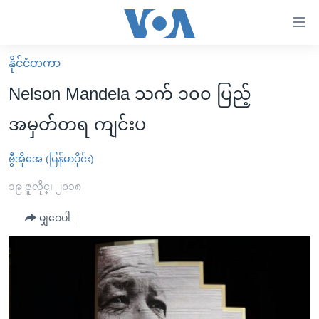
သုံး
ရ
လွယ်ကူ
နိုင်ငံတကာ
မူလစာမျက်နှာ
စေ
Nelson Mandela သက် ၁၀၀ ပြည့်
မြန်မာ
သည့်
အမှတ်တရ ကျင်းပ
ကမ္ဘာ့သတင်းများ
Link
ဗွီဒီယို
နိုင်ငံတကာ
ဗွီအိုအေ (မြန်မာပိုင်း)
များ
သတင်းလွတ်လပ်ခွင့်
အမေရိကန်
၁၉ ဇူလိုင္၊ ၂၀၁၈
ပင်မ
ရပ်ဝန်းတခု လမ်းတခု အလွန်
တရုတ်
အကြောင်းအရာ
မျှဝေပါ
သို့
အင်္ဂလိပ်စာလေ့လာမယ်
အစ္စရေး-ပါလက်စတိုင်း
ကျော်
အပတ်စဉ်ကဏ္ဍများ
အမေရိကန်သုံးအီဒီယံ
ကြည့်
ရေဒီယိုနှင့်ရုပ်သံ အချက်အလက်များ
မကြေးမုံရဲ့ အင်္ဂလိပ်စာ
ရေဒီယို
ရန်
ပင်မ
ရေဒီယို/တီဗွီအစီအစဉ်
ရုပ်ရှင်ထဲက အင်္ဂလိပ်စာ
တီဗွီ