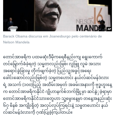
အ
သုတပဒေသာ အင်္ဂလိပ်စာ
ညွန်း
Learning English
စာမျက်နှာ
သို့
ဗွီအိုအေ လူမှုကွန်ယက်များ
ကျော်
ကြည့်
Barack Obama discursa em Joanesburgo pelo centenário de
Nelson Mandela
ရန်
ဘာသာစကားများ
ရှာဖွေ
တောင်အာဖရိက ပထမဆုံးဒီမိုကရေစီနည်းကျ ရွေးကောက်
ရန်
တင်မြှောက်ခံခဲ့ရတဲ့ သမ္မတလည်းဖြစ်၊ လူဖြူ လူမဲ အသား
နေရာ
အရောင်ခွဲခြားမှု တိုက်ဖျက်ခဲ့တဲ့ ပြည်သူ့အခွင့်အရေး
သို့
ခေါင်းဆောင်လည်းဖြစ်တဲ့ သမ္မတဟောင်း နယ်လ်ဆင်မန်ဒဲလား
ကျော်
ရဲ့ အသက် (၁၀၀)ပြည့် အထိမ်းအမှတ် အခမ်းအနားကို ဗုဒ္ဓဟူးနေ့
ရန်
က တောင်အာဖရိကနိုင်ငံ ဂျိုဟာနက်စ်ဘက်မြို့မှာ ဆင်နွဲှခဲ့ရာမှာ
တောင်အာဖရိကနိုင်ငံသားတွေဟာ သူ့မွေးနေ့မှာ တနေ့အနည်းဆုံး
၆၇ မိနစ် အကျိုးရှိတဲ့ အလုပ်လုပ်ကြရင်းနဲ့ သမ္မတဟောင်း နယ်
လ်ဆင်မန်ဒဲလားကို ဂုဏ်ပြုခဲ့ကြပါတယ်။