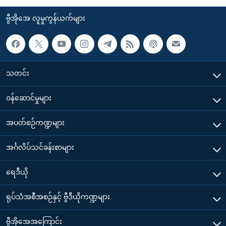
ဗွီအိုအေ လူမှုကွန်ယက်များ
သတင်း
၀န်ဆောင်မှုများ
အပတ်စဉ်ကဏ္ဍများ
အင်္ဂလိပ်သင်ခန်းစာများ
ရေဒီယို
ရုပ်သံအစီအစဉ်နှင့် ဗွီဒီယိုကဏ္ဍများ
ဗွီအိုအေအကြောင်း