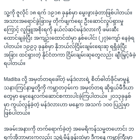
သူ့ကို ဇူလိုင် ၁၈ ရက် ၁၉၁၈ ခုနှစ်မှာ မွေးဖွားခဲ့တာဖြစ်ပါတယ်။
အသားအရောင်ခွဲခြားမှု တိုက်ဖျက်ရေး ဦးဆောင်လှုပ်ရှားမှု
ကြောင့် လူဖြူအစိုးရကို နယ်လ်ဆင်မန်ဒဲလားကို ဖမ်းဆီး
ထောင်ချခဲ့ပြီး အကျဉ်းထောင်ထဲမှာ နှစ်ပေါင်း (၂၇)ကျော် နေခဲ့ရ
ပါတယ်။ ၁၉၉၃ ခုနှစ်မှာ နိုဘယ်လ်ငြိမ်းချမ်းရေးဆု ရရှိခဲ့ပြီး
အခြား ထင်ရှားတဲ့ နိုင်ငံတကာ ငြိမ်းချမ်းဆုတွေလည်း ချီးမြှင့်ခံခဲ့
ရပါတယ်။
Madiba လို့ အမှတ်တရခေါ်တဲ့ မန်ဒဲလားရဲ့ စိတ်ဓါတ်ခိုင်မာမှုနဲ့
သနားကြင်နာမှုတို့ကို ကမ္ဘာတဝှမ်းက အမှတ်တရ ဆိုရှယ်မီဒီယာ
တွေမှာ မွေးနေ့လက်ဆောင်စကားပါးခဲ့ကြပါတယ်။ ၂၀၁၃ခုနှစ်
မှာ ကွယ်လွန်ခဲ့တဲ့ မန်ဒဲလားဟာ မနေ့က အသက် ၁၀၀ ပြည့်မှာ
ဖြစ်ပါတယ်။
အခမ်းအနားကို တက်ရောက်ခဲ့တဲ့ အမေရိကန်သမ္မတဟောင်း ဘ
ရက်အိုဘာမားကလည်း သူ့ရဲ့မိန့်ခွန်းထဲမှာ ဒီကနေ့ ကမ္ဘာကြီးမှာ