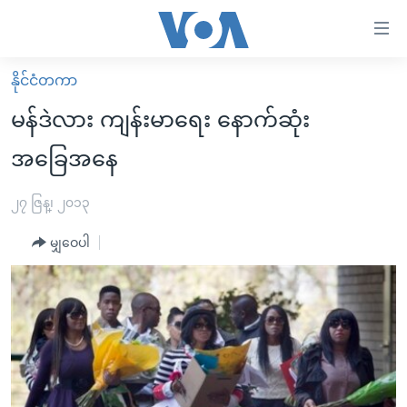
သုံး
ရ
လွယ်ကူ
နိုင်ငံတကာ
မူလစာမျက်နှာ
စေ
မန်ဒဲလား ကျန်းမာရေး နောက်ဆုံး
မြန်မာ
သည့်
အခြေအနေ
ကမ္ဘာ့သတင်းများ
Link
ဗွီဒီယို
နိုင်ငံတကာ
၂၇ ဇြန္၊ ၂၀၁၃
များ
သတင်းလွတ်လပ်ခွင့်
အမေရိကန်
ပင်မ
မျှဝေပါ
ရပ်ဝန်းတခု လမ်းတခု အလွန်
တရုတ်
အကြောင်းအရာ
သို့
အင်္ဂလိပ်စာလေ့လာမယ်
အစ္စရေး-ပါလက်စတိုင်း
ကျော်
အပတ်စဉ်ကဏ္ဍများ
အမေရိကန်သုံးအီဒီယံ
ကြည့်
ရေဒီယိုနှင့်ရုပ်သံ အချက်အလက်များ
မကြေးမုံရဲ့ အင်္ဂလိပ်စာ
ရေဒီယို
ရန်
ပင်မ
ရေဒီယို/တီဗွီအစီအစဉ်
ရုပ်ရှင်ထဲက အင်္ဂလိပ်စာ
တီဗွီ