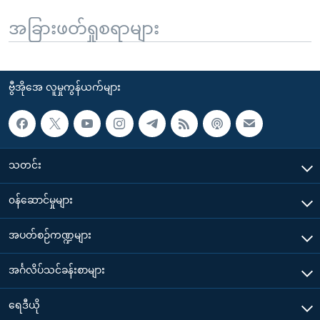
အခြားဖတ်ရှုစရာများ
ဗွီအိုအေ လူမှုကွန်ယက်များ
သတင်း
၀န်ဆောင်မှုများ
အပတ်စဉ်ကဏ္ဍများ
အင်္ဂလိပ်သင်ခန်းစာများ
ရေဒီယို