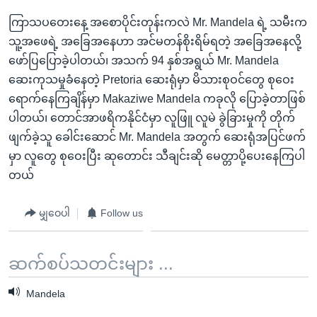
ကြာသပတေးနေ့ အစောပိုင်းတုန်းကလဲ Mr. Mandela ရဲ့ သမီးက
သူ့အဖေရဲ့ အခြေအနေဟာ အင်မတန်စိုးရိမ်ရတဲ့ အခြေအနေလို့
ဖော်ပြပြောခဲ့ပါတယ်၊ အသက် 94 နှစ်အရွယ် Mr. Mandela
ဆေးကုသမှုခံနေတဲ့ Pretoria ဆေးရုံမှာ မိသားစုဝင်တွေ စုဝေး
ရောက်နေကြချိန်မှာ Makaziwe Mandela ကခုလို ပြောခဲ့တာဖြစ်
ပါတယ်၊ တောင်အာဖရိကနိုင်ငံမှာ လူဖြူ လူမဲ ခွဲခြားမှုကို တိုက်
ဖျက်ခဲ့သူ ခေါင်းဆောင် Mr. Mandela အတွက် ဆေးရုံအပြင်ဖက်
မှာ လူတွေ စုဝေးပြီး ဆုတောင်း သီချင်းဆို မေတ္တာပို့ပေးနေကြပါ
တယ်
မျှဝေပါ
Follow us
ဆက်စပ်သတင်းများ ...
Mandela