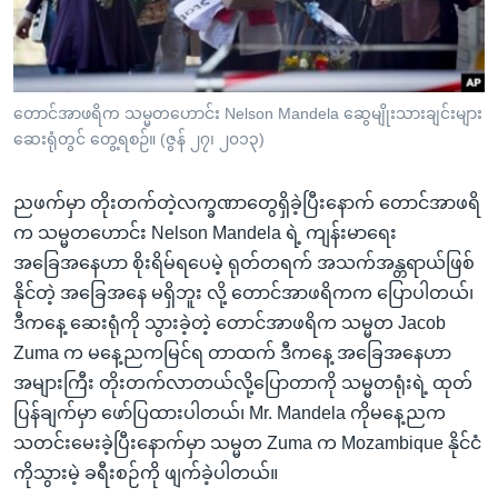
အ
သုတပဒေသာ အင်္ဂလိပ်စာ
ညွန်း
Learning English
စာမျက်နှာ
သို့
ဗွီအိုအေ လူမှုကွန်ယက်များ
တောင်အာဖရိက သမ္မတဟောင်း Nelson Mandela ဆွေမျိုးသားချင်းများ
ကျော်
ဆေးရုံတွင် တွေ့ရစဉ်။ (ဇွန် ၂၇၊ ၂၀၁၃)
ကြည့်
ရန်
ညဖက်မှာ တိုးတက်တဲ့လက္ခဏာတွေရှိခဲ့ပြီးနောက် တောင်အာဖရိ
ဘာသာစကားများ
ရှာဖွေ
က သမ္မတဟောင်း Nelson Mandela ရဲ့ ကျန်းမာရေး
ရန်
အခြေအနေဟာ စိုးရိမ်ရပေမဲ့ ရုတ်တရက် အသက်အန္တရာယ်ဖြစ်
နေရာ
နိုင်တဲ့ အခြေအနေ မရှိဘူး လို့ တောင်အာဖရိကက ပြောပါတယ်၊
သို့
ဒီကနေ့ ဆေးရုံကို သွားခဲ့တဲ့ တောင်အာဖရိက သမ္မတ Jacob
ကျော်
Zuma က မနေ့ညကမြင်ရ တာထက် ဒီကနေ့ အခြေအနေဟာ
ရန်
အများကြီး တိုးတက်လာတယ်လို့ပြောတာကို သမ္မတရုံးရဲ့ ထုတ်
ပြန်ချက်မှာ ဖော်ပြထားပါတယ်၊ Mr. Mandela ကိုမနေ့ညက
သတင်းမေးခဲ့ပြီးနောက်မှာ သမ္မတ Zuma က Mozambique နိုင်ငံ
ကိုသွားမဲ့ ခရီးစဉ်ကို ဖျက်ခဲ့ပါတယ်။