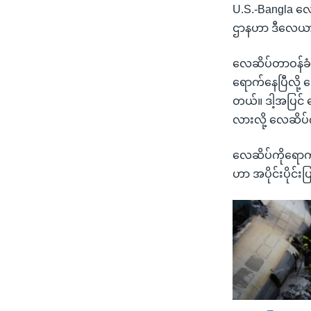
U.S.-Bangla လ
ဌာနဟာ ဒီလေယာဉ်ဆ
လေဆိပ်တာဝန်ခံ 
ရောက်နေပြီလိ
တယ်။ ဒါ့အပြင် 
လားလို့ လေဆိပ်က
လေဆိပ်ကိုရော
ဟာ အပိုင်းပိုင်