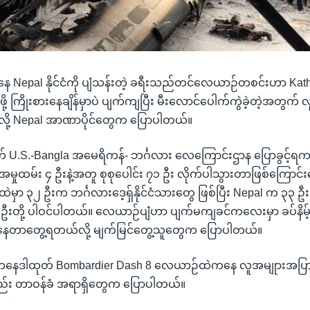
ကနေ Nepal နိုင်ငံကို ပျံသန်းတဲ့ ခရီးသည်တင်လေယာဉ်တစင်းဟာ Ka
ု့ ကြိုးစားနေချိန်မှာပဲ ပျက်ကျပြီး မီးလောင်ပေါက်ကွဲခဲ့တဲ့အတွက် 
လို့ Nepal အာဏာပိုင်တွေက ပြောပါတယ်။
က် U.S.-Bangla အမေရိကန်- ဘင်္ဂလား လေကြောင်းဌာန ပြောခွင့်
အမှုထမ်း ၄ ဦးနဲ့အတူ စုစုပေါင်း ၇၁ ဦး လိုက်ပါသွားတာဖြစ်ကြောင
မှာ ၃၂ ဦးက ဘင်္ဂလားဒေ့ရှ်နိုင်ငံသားတွေ ဖြစ်ပြီး Nepal က ၃၃ ဦ
တို့ ပါဝင်ပါတယ်။ လေယာဉ်ပျံဟာ ပျက်မကျခင်ကလေးမှာ ခပ်နိမ့်နိမ့
ရမ်းနေတာတွေ့ရတယ်လို့ မျက်မြင်တွေ့သူတွေက ပြောပါတယ်။
 ကနေဒါထုတ် Bombardier Dash 8 လေယာဉ်ထဲကနေ လူအမျုားအပြ
့ လည်း တာဝန်ခံ အရာရှိတွေက ပြောပါတယ်။