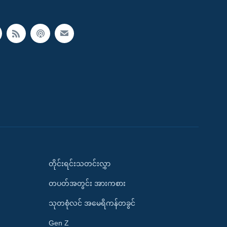
တိုင်းရင်းသတင်းလွှာ
တပတ်အတွင်း အားကစား
သုတစုံလင် အမေရိကန်တခွင်
Gen Z