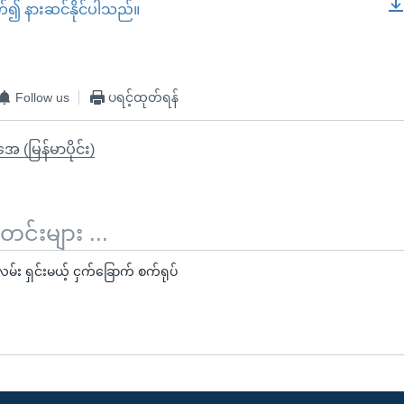
တ်၍ နားဆင်နိုင်ပါသည်။
EMBED
Follow us
ပရင့်ထုတ်ရန်
ုအေ (မြန်မာပိုင်း)
်းများ ...
း ရှင်းမယ့် ငှက်ခြောက် စက်ရုပ်