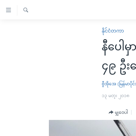
သုံး
ရ
ရှာဖွေ
လွယ်ကူ
မူလစာမျက်နှာ
နိုင်ငံတကာ
ရ
စေ
မြန်မာ
လာ
နီပေါမ
သည့်
ဒ်
ကမ္ဘာ့သတင်းများ
Link
ဗွီဒီယို
နိုင်ငံတကာ
၄၉ ဦး
များ
သတင်းလွတ်လပ်ခွင့်
အမေရိကန်
ပင်မ
ရပ်ဝန်းတခု လမ်းတခု အလွန်
တရုတ်
ဗွီအိုအေ (မြန်မာပိုင်
အကြောင်းအရာ
အင်္ဂလိပ်စာလေ့လာမယ်
အစ္စရေး-ပါလက်စတိုင်း
၁၃ မတ္၊ ၂၀၁၈
သို့
အပတ်စဉ်ကဏ္ဍများ
အမေရိကန်သုံးအီဒီယံ
ကျော်
မျှဝေပါ
ကြည့်
ရေဒီယိုနှင့်ရုပ်သံ အချက်အလက်များ
မကြေးမုံရဲ့ အင်္ဂလိပ်စာ
ရေဒီယို
ရန်
ရေဒီယို/တီဗွီအစီအစဉ်
ရုပ်ရှင်ထဲက အင်္ဂလိပ်စာ
တီဗွီ
ပင်မ