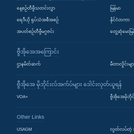
နေ့စဉ်တီဗွီသတင်းလွှာ
မြန်မာ
ရေဒီယို ရုပ်သံအစီအစဉ်
နိုင်ငံတကာ
အပတ်စဉ်တီဗွီမဂ္ဂဇင်း
တွေ့ဆုံမေးမြန
ဗွီအိုအေအကြောင်း
ဌာနမိတ်ဆက်
မီတာလှိုင်းမျာ
ဗွီအိုအေ မိုဘိုင်းလ်အက်ပ်များ ဒေါင်းလုတ်ယူရန်
Learning English
VOA+
ဗွီအိုအေမိုဘ
ဗွီအိုအေ လူမှုကွန်ယက်များ
Other Links
USAGM
လွတ်လပ်တဲ့