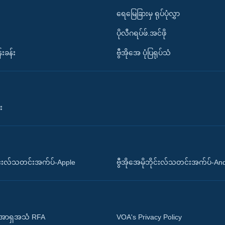
ရေမြေခြားမှ ရုပ်ပုံလွှာ
ပိုလီဂရပ်ဖ်.အင်ဖို
်းခန်း
ဗွီအိုအေ ပုံပြရုပ်သံ
း
ိုင်းလ်သတင်းအက်ပ်-Apple
ဗွီအိုအေမိုဘိုင်းလ်သတင်းအက်ပ်-An
 အာရှအသံ RFA
VOA's Privacy Policy