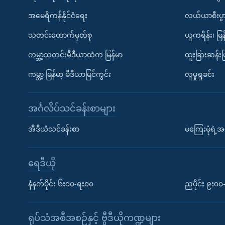
အမေရိကန်နိုင်ငံရေး
လယ်ယာစီးပွ
သတင်းထောက်မှတ်စု
ယူကရိန်း၊ မြန
ကမ္ဘာ့သတင်းမီဒီယာထဲက မြန်မာ
ထူးခြားဆန်း
ကမ္ဘာ့ မြန်မာ့ မီဒီယာမြင်ကွင်း
လူမှုရှုခင်း
အင်္ဂလိပ်သင်ခန်းစာများ
အီဒီယံသင်ခန်းစာ
မကြေးမုံရဲ့အင
ရေဒီယို
နံနက်ပိုင်း ၆း၀၀-ရး၀၀
ညပိုင်း ၉း၀
ရုပ်သံအစီအစဉ်နှင့် ဗွီဒီယိုကဏ္ဍများ