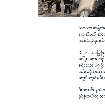
ဘင်္ဂလားဒေ့ရှ်
လေဆိပ်ကို ဆင်းဖိ
သေဆုံးခဲ့ရတယ်
Dhaka အခြေစို
ပေါ်မှာ လေယာဉ်
ခရီးသည် ၆၇ ဦးထဲ
မော်လဒိုက်က တဦး
ကွေ့ဒီကွေ့နဲ့ 
မီးလောင်နေတဲ့
နိုင်ခဲ့တယ်လို