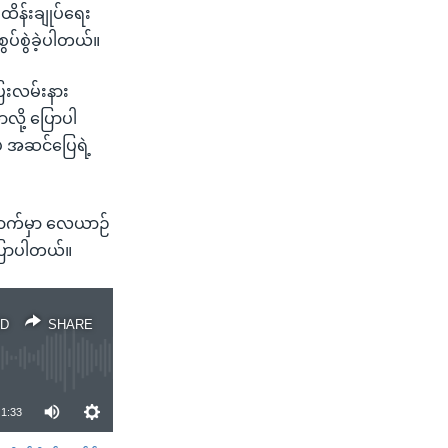
ိန်းချုပ်ရေး
ပ်စွဲခဲ့ပါတယ်။
ေးလမ်းနား
ု့ ပြောပါ
ဲ အဆင်ပြေရဲ့
ာက်မှာ လေယာဉ်
ပြောပါတယ်။
D
SHARE
1:33