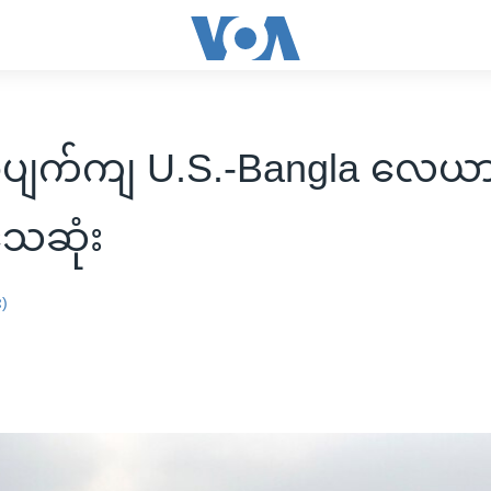
ှာပျက်ကျ U.S.-Bangla လေယာ
သေဆုံး
း)