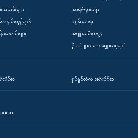
ားသတင်းများ
အာရှစီးပွားရေး
်မာ နှိုင်းယှဉ်ချက်
ကျန်းမာရေး
ပြားသတင်းများ
အမျိုးသမီးကဏ္ဍ
ရိုဟင်ဂျာအရေး မျှော်လင့်ချက်
်္ဂလိပ်စာ
ရုပ်ရှင်ထဲက အင်္ဂလိပ်စာ
၀-၁၀း၀၀