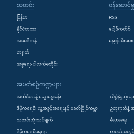
သတင်း
၀န်ဆောင်မှ
မြန်မာ
RSS
နိုင်ငံတကာ
ပေါ့ဒ်ကတ်စ်
အမေရိကန်
နေ့စဉ်အီးမေ
တရုတ်
အစ္စရေး-ပါလက်စတိုင်း
အပတ်စဉ်ကဏ္ဍများ
အယ်ဒီတာနဲ့ ဆွေးနွေးခန်း
သိပ္ပံနဲ့နည်း
ဒီမိုကရေစီ၊ လူ့အခွင့်အရေးနှင့် ခေတ်ပြိုင်ကမ္ဘာ
ဥတုရာသီနဲ့ 
သတင်းသုံးသပ်ချက်
စီးပွားရေး
ဒီမိုကရေစီရေးရာ
တပတ်အတွင်