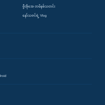
ဗွီအိုအေ တမိနစ်သတင်း
နော်သဇင်ရဲ့ Vlog
droid