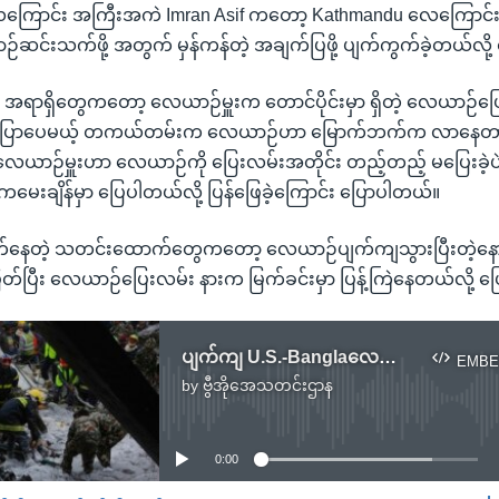
ေကြောင်း အကြီးအကဲ Imran Asif ကတော့ Kathmandu လေကြောင်းထ
င်းသက်ဖို့ အတွက် မှန်ကန်တဲ့ အချက်ပြဖို့ ပျက်ကွက်ခဲ့တယ်လို့ စွ
အရာရှိတွေကတော့ လေယာဉ်မှူးက တောင်ပိုင်းမှာ ရှိတဲ့ လေယာဉ်ပြ
ု့ ပြောပေမယ့် တကယ်တမ်းက လေယာဉ်ဟာ မြောက်ဘက်က လာနေတာလိ
လေယာဉ်မှူးဟာ လေယာဉ်ကို ပြေးလမ်းအတိုင်း တည့်တည့် မပြေးခဲ့ပ
မေးချိန်မှာ ပြေပါတယ်လို့ ပြန်ဖြေခဲ့ကြောင်း ပြောပါတယ်။
က်နေတဲ့ သတင်းထောက်တွေကတော့ လေယာဉ်ပျက်ကျသွားပြီးတဲ့နေ
းပြတ်ပြီး လေယာဉ်ပြေးလမ်း နားက မြက်ခင်းမှာ ပြန့်ကြဲနေတယ်လို့ 
ပျက်ကျ U.S.-Banglaလေယာဉ် လူ ၄၉ ဦးသေဆုံး
EMBE
by
ဗွီအိုအေသတင်းဌာန
No media source currently available
0:00