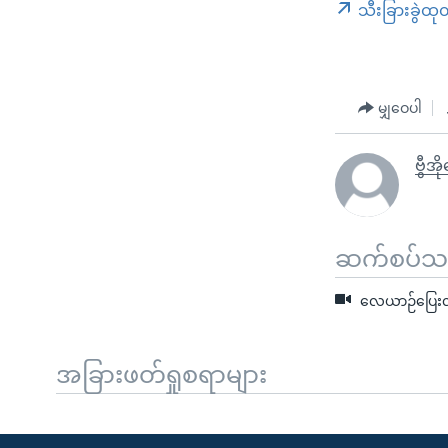
သီးခြားခွဲထု
မျှဝေပါ
ဗွီအိ
ဆက်စပ်သတင
လေယာဉ်ပြေးလမ်
အခြားဖတ်ရှုစရာများ