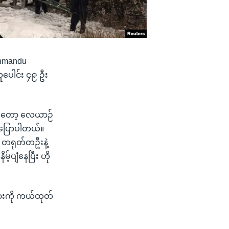
thmandu
လူပေါင်း ၄၉ ဦး
ရကတော့ လေယာဉ်
်းပြောပါတယ်။
း တရုတ်တဦးနဲ့
်ပျံနေပြီး ဟို
ားကို ကယ်ထုတ်