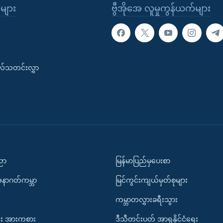
ုများ
ဗွီအိုအေ လူမှုကွန်ယက်များ
းလ်သတင်းလွှာ
ပညာ
မြန်မာပြည်မှပေးစာ
အနာဂတ်ကမ္ဘာ
မြင်ကွင်းကျယ်မှတ်စုများ
ကမ္ဘာတလွှားခရီးသွား
း အားကစား
ဒီသီတင်းပတ် အာရှနိုင်ငံရေး