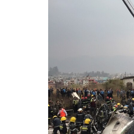
သုတပဒေသာ အင်္ဂလိပ်စာ
အ
ညွန်း
စာမျက်နှာ
သို့
ကျော်
ကြည့်
ရန်
ရှာဖွေ
ရန်
နေရာ
သို့
ကျော်
ရန်